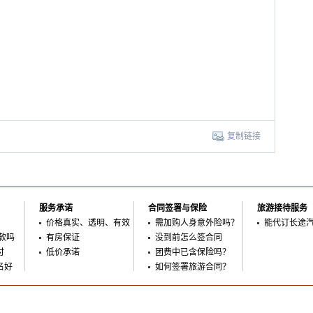
复制链接
服务承诺
合同签署与保险
旅游接待服务
价格真实、透明、有效
需加购人身意外险吗？
能代订长途
款吗
有房保证
没到前怎么签合同
付
低价承诺
团费中已含保险吗？
名好
如何签署旅游合同？