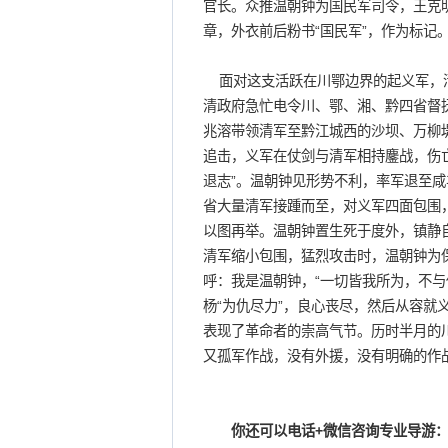
官长。众推温朝钟为国民军司令，王克
章，外衣前后粉书“国民军”，作为标记
面对这支活跃在川鄂边界的起义军，清
清政府急忙电令川、鄂、湘、黔四省督抚
兆溶带领清军至黔江城西的沙坝、万柳
追击，义军在仗剑与清军相持鏖战，伤
退志”。温朝钟见形势不利，率军退至
省大量清军接踵而至，对义军四面包围
以图再举。温朝钟置生死于度外，镇静自
清军缩小包围，猛烈攻击时，温朝钟为
呼：我是温朝钟，“一切皆我所为，不与
杨“为仇尽力”，良心丧尽，然后从容就
表现了革命者的崇高气节。历时半月的
又孤军作战，没有外援，没有明确的作
你还可以电话+微信咨询专业导游：