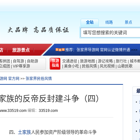
全站
线路
景点
店
旅游景点
推荐：张家界导游网 官网认证微博开通
>>>
旅游
客拼团
|
自驾游
|
自助游
交通途径
|
旅游地图
|
游记攻略
|
旅行社
|
城市
指南
立成团
|
VIP尊享游
|
美食小吃
|
民俗风情
|
风光视频
|
山歌民歌
游网 官方网
>>
张家界民俗风情
家族的反帝反封建斗争（四）
www.33519.com
编辑：
33519.com
四、
土家族
人民参加资产阶级领导的革命斗争