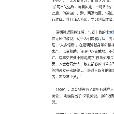
中秀才，当亲友祝贺时，他却认为“此君
“诊病不问远近，寒暑风雨，一呼即至。”
此后，他遍游川、黔、两湖地区，“探山
行准备。并且拜人为师，学习制造炸弹
温朝钟返回黔江后，与咸丰县的
土家
倡导风俗改良，劝告人们戒鸦片烟，男
理，“人多悟焉”。在温朝钟献身革命精
家产，以资相助，遂暗中购置武器。不
江、咸丰交界处小南海成立“铁血英雄会
民，入会者万余人，散发邹容的《革命
等地设立秘密联络点。经过三四年的组
者，盖益甚少矣。”
1909年，温朝钟等为了联络各地党人
英会”，明确提出了“义联英俊，协和万
领。