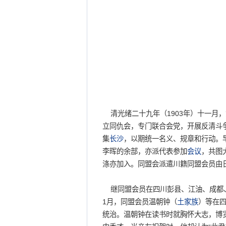
清光绪二十九年（1903年）十一月
立同仇会，专门联合会党，开展反清斗争
集
长沙
，以期统一名义、规章和行动。早
李晖的余部，亦派代表参加
会议
，共图
涤亦加入。同盟会派遣川籍同盟会员由
继同盟会员在四川彭县、江油、成都、
1月，同盟会员温朝钟（
土家族
）等在
统治。温朝钟在读书时就胸怀大志，博览