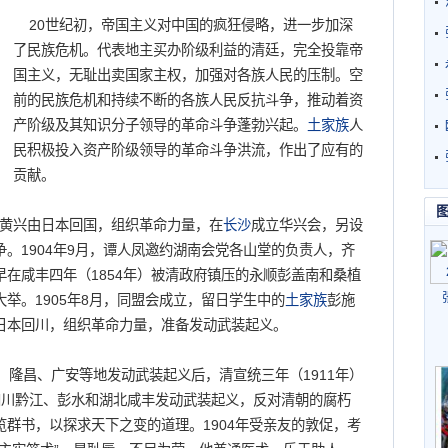
20世纪初，帝国主义对中国的疯狂侵略，进一步加深
了民族危机。代表地主买办阶级利益的清廷，完全投靠帝
国主义，无耻出卖国家主权，加强对各族人民的压制。空
前的民族危机和持续不断的各族人民反抗斗争，推动着资
产阶级及其知识分子领导的革命斗争蓬勃兴起。
土家族
人
民积极投入资产阶级领导的革命斗争洪流，作出了应有的
贡献。
，黄兴由日本回国，组织革命力量，在
长沙
成立华兴会，另设
。1904年9月，谭人凤邀约湖南会党各山堂的负责人，齐
在咸丰四年（1854年）被清政府镇压的永顺彭盖南和桑植
大举。1905年8月，同盟会成立，留日学生中的
土家族
彭施
日本回川，组织革命力量，准备发动武装起义。
隆昌、广安等地发动武装起义后，清宣统三年（1911年）
四川黔江、彭水和湖北咸丰发动武装起义，反对清朝的腐朽
群书，以探求天下之变的道理。1904年受亲友的敦促，考