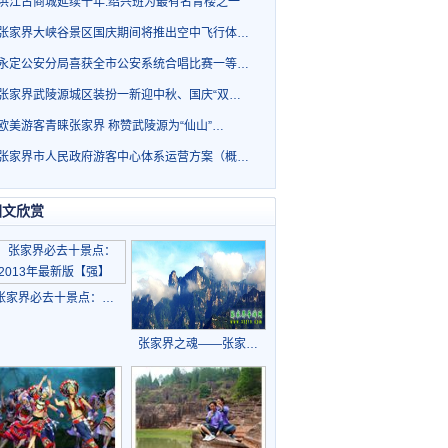
洪江古商城延续千年.绍兴班为最有名青楼之一
张家界大峡谷景区国庆期间将推出空中飞行体…
永定公安分局喜获全市公安系统合唱比赛一等…
张家界武陵源城区装扮一新迎中秋、国庆“双…
欧美游客青睐张家界 称赞武陵源为“仙山”…
张家界市人民政府游客中心体系运营方案（概…
图文欣赏
张家界必去十景点：…
张家界之魂——张家…