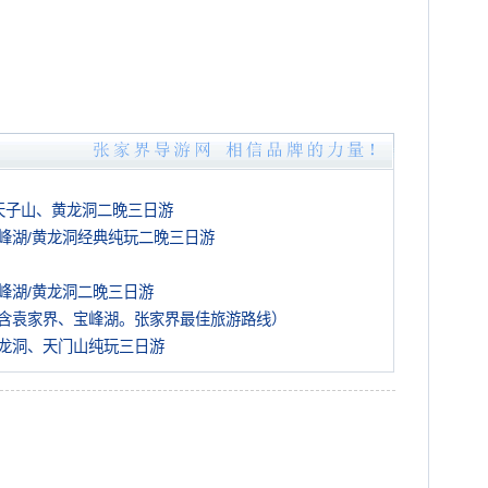
天子山、黄龙洞二晚三日游
峰湖/黄龙洞经典纯玩二晚三日游
峰湖/黄龙洞二晚三日游
含袁家界、宝峰湖。张家界最佳旅游路线）
龙洞、天门山纯玩三日游