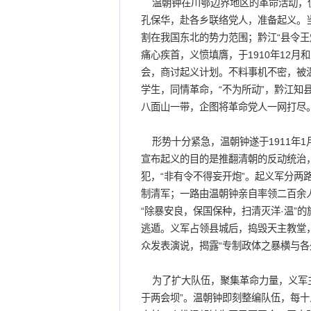
温朝钟在川鄂边界地区的革命活动，使
孔保华，赴各乡联络党人，准备起义。
割在我国东北的势力范围；黔江“县令王
痛心疾首，义愤填膺，于1910年12
会，商讨起义计划。不料事机不密，被
学生，同情革命，“不为所动”，黔江知
八面山一带，企图将革命党人一网打尽
形势十分紧急，温朝钟遂于1911年1
宣布起义的目的是推翻清朝的反动统治，
犯，“非有令不得妄开炮”。起义军分两
制清军；一路由温朝钟亲自率领二百余
“除暴安良，保国保种，扫清灭洋·温”
逃遁。义军占领县城后，捣毁天主教堂
众发表演说，揭露“专制政体之暴横与各处
为了扩大队伍，聚集革命力量，义军主
于两会坝”。温朝钟即刻整编队伍，每