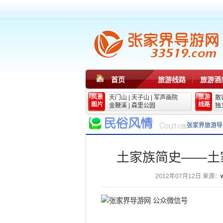
首页
旅游线路
旅游酒
风景
旅游
天门山
|
天子山
|
军声画院
散
图片
线路
金鞭溪
|
森里公园
独
张家界旅游导
土家族简史——土
2012年07月12日
来源：