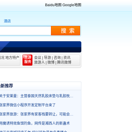
Baidu地图
Google地图
酒店
旅游
概况
地方特产
会议
|
导游
|
咨询
|
资讯
服务
旅游人
|
微博
|
腾讯微博
最新推荐
关于安莱曼：主营泰国天然乳胶床垫与乳胶枕…
张家界微信小程序开发定制平台来了
张家界旅游：张家界有家客栈要转让，可能会…
用魔诱特效鱼饵钓鱼，网传是湘西人的新蛊术