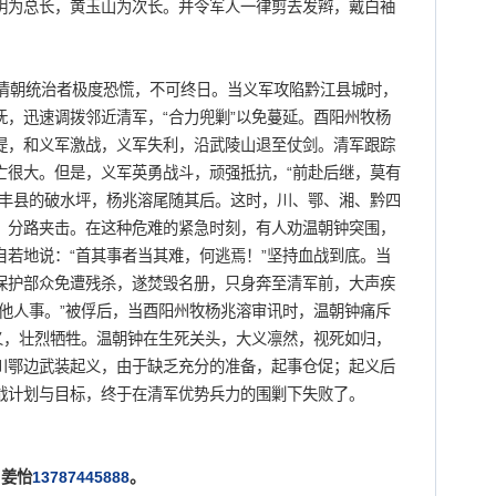
明为总长，黄玉山为次长。并令军人一律剪去发辫，戴白袖
。
朝统治者极度恐慌，不可终日。当义军攻陷黔江县城时，
，迅速调拨邻近清军，“合力兜剿”以免蔓延。酉阳州牧杨
堤，和义军激战，义军失利，沿武陵山退至仗剑。清军跟踪
亡很大。但是，义军英勇战斗，顽强抵抗，“前赴后继，莫有
咸丰县的破水坪，杨兆溶尾随其后。这时，川、鄂、湘、黔四
，分路夹击。在这种危难的紧急时刻，有人劝温朝钟突围，
若地说：“首其事者当其难，何逃焉！”坚持血战到底。当
保护部众免遭残杀，遂焚毁名册，只身奔至清军前，大声疾
他人事。”被俘后，当酉阳州牧杨兆溶审讯时，温朝钟痛斥
义，壮烈牺牲。温朝钟在生死关头，大义凛然，视死如归，
川鄂边武装起义，由于缺乏充分的准备，起事仓促；起义后
战计划与目标，终于在清军优势兵力的围剿下失败了。
姜怡
13787445888
。