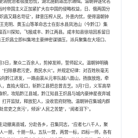
清统治者极度恐慌，湖北施鹤道出示通缉。温朝钟遂化名
当时帝国主义正加紧扩大在中国的侵略权益，日、俄两国分
炽昌又藉名苛征”，肆意压榨人民。外患内忧，使得温朝钟
月和王克明、黄玉山等革命志士在彭水县凤池山（今黔江）集
温百川探知，飞报咸丰、黔江两县。咸丰知县徐培因系留日
县王炽昌立即纠集地主豪绅密谋镇压，派兵聚集在大垭口、
。
月3日，聚众二百余人，剪掉发辫，誓师起义。温朝钟明确
“扫除暴君污吏，救民水火”。并规定纪律：对百姓秋毫无
路向黔江进发，一路由裴从元率队越八面山，扬旗放炮，牵
人，直捣大垭口，斩黔江县把总曾吉芝。3月7日，义军高举
的旗帜，攻陷黔江县城，黔江知县王炽昌与城内豪绅星夜弃城
，打开监狱，释放犯人，没收官府财物。温朝钟召集城内群
官吏之贪污”，倾诉“人民之苦楚”，“闻者泪下”。
动撤离县城，分赴各乡，召集同志，“应者七八千人，聚
十人一朋，十朋一队，五队一营，两营一标，四标一师，各有