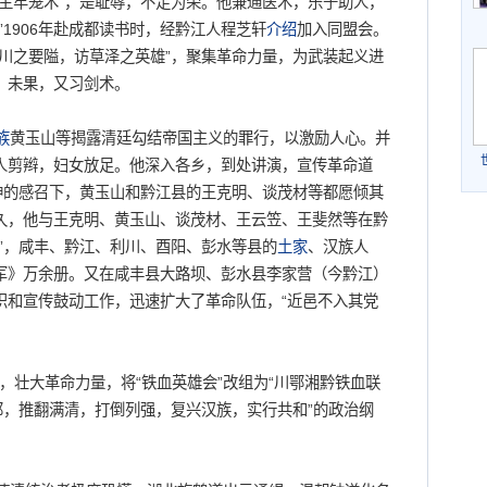
主牢笼术”，是耻辱，不足为荣。他兼通医术，乐于助人，
1906年赴成都读书时，经黔江人程芝轩
介绍
加入同盟会。
川之要隘，访草泽之英雄”，聚集革命力量，为武装起义进
，未果，又习剑术。
族
黄玉山等揭露清廷勾结帝国主义的罪行，以激励人心。并
人剪辫，妇女放足。他深入各乡，到处讲演，宣传革命道
神的感召下，黄玉山和黔江县的王克明、谈茂材等都愿倾其
久，他与王克明、黄玉山、谈茂材、王云笠、王斐然等在黔
”，咸丰、黔江、利川、酉阳、彭水等县的
土家
、汉族人
军》万余册。又在咸丰县大路坝、彭水县李家营（今黔江）
织和宣传鼓动工作，迅速扩大了革命队伍，“近邑不入其党
，壮大革命力量，将“铁血英雄会”改组为“川鄂湘黔铁血联
邦，推翻满清，打倒列强，复兴汉族，实行共和”的政治纲