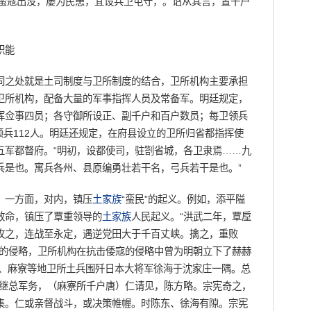
，蛮寇出没，屡为民患，宜设兵卫屯守，。诏从其言，置千户
职能
之处就是土司制度与卫所制度的结合，卫所机构主要承担
卫所机构，配备大量的军事指挥人员及常备军。明廷规定，
挥佥事四员；各守御所设正、副千户和百户数员；每卫领兵
百户领兵112人。明廷还规定，在府县设立的卫所归省都指挥使
五军都督府。“明初，设都使司，驻劄省城，各卫隶焉……九
兵是也。寓兵各州、县原编勇壮若干名，弓兵若干是也。”
一方面，对内，镇压
土家族
“蛮民”的起义。例如，添平隘
效命，镇压了覃重领导的
土家族
人民起义。“洪武二年，覃垕
攻之，连战至永定，遇逆党田大于千百丈峡。擒之，重败
夷的侵略，卫所机构在抗击倭寇的侵略中曾为明朝立下了赫赫
顺、麻寮等地卫所土兵围歼日本大将军徐海于沈家庄一隅。总
宪继总军务，（麻寮所千户唐）仁请见，陈方略。宗宪奇之，
集。仁或亲督战斗，或决策帷幄。时陈东、徐海有隙。宗宪