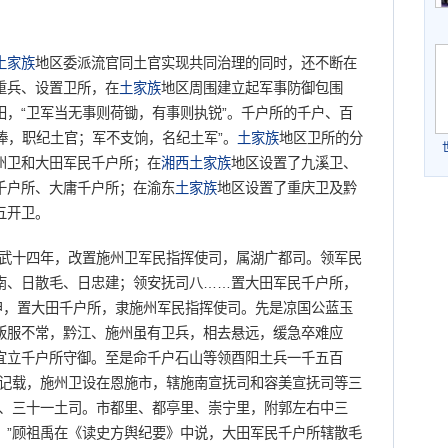
土家族
地区委派流官同土官实现共同治理的同时，还不断在
重兵、设置卫所，在
土家族
地区周围建立起军事防御包围
，“卫军当无事则荷锄，有事则执锐”。千户所的千户、百
请俸，职纪土官；军不支饷，名纪土军”。
土家族
地区卫所的分
州卫和大田军民千户所；在
湘西
土家族
地区设置了九溪卫、
千户所、大庸千户所；在渝东
土家族
地区设置了重庆卫及黔
五开卫。
武十四年，改置施州卫军民指挥使司，属湖广都司。领军民
南、日散毛、日忠建；领安抚司八……置大田军民千户所，
申，置大田千户所，隶施州军民指挥使司。先是凉国公蓝玉
叛服不常，黔江、施州虽有卫兵，相去悬远，缓急卒难应
宜立千户所守御。至是命千户石山等领酉阳土兵一千五百
》记载，施州卫设在恩施市，辖施南宣抚司和容美宣抚司等三
所、三十一土司。市都里、都亭里、崇宁里，附郭左右中三
。”顾祖禹在《读史方舆纪要》中说，大田军民千户所辖散毛