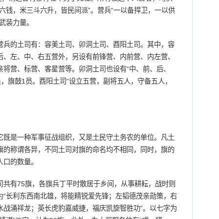
六钱，米三斗六升，皆民间派”。营兵“一以备捍卫，一以供
武装力量。
营兵的土司有：容美土司、卯洞土司、酉阳土司。其中，容
后、左、中、右五营外，另设有前锋营、内前营、内左营、
亲将营、标营、客星营等。卯洞土司也设有“中、前、后、
1员，旗鼓1员。酉阳土司“设立五营，副将五人，守备五人，
既是一种军事征战组织，又是土民守土务农的单位。凡土
旗的称谓各异，不同土司对旗的命名均不相同，同时，旗的
人口的数量。
有75旗，各旗兵丁平时散居于乡间，从事耕耘，战时则
为“长利东西南北雄，将能精锐爱先锋；左韬德茂亲勋策，右
水战涌祥龙；英长虎豹嘉威捷，福庆凯旋智胜功”。以七字为