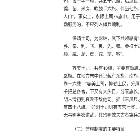
句，每一字一旗，共五十六旗，后添设“
镶、苗、米房、吹鼓手六旗、伴当七旗、
人口”。事实上，永顺土司75旗中，用
勤服务的，不应列入旗兵编制。
保靖土司，为彭姓，其下共领辖有16
胜、亲、利、飞、良、先、镇。桑植土司
顺、威、龙、虎、戎、宗、客”。
容美土司，共有48旗，主要有勋旗、
彪旗。在地方志中还记载有东旗、南旗
卷十六载：“容美土司，抑勒土民，分
千把总各官，下又有大头目，分管旗长
明末清初则衰败不敌他司。据《来凤县
有四十八旗。”卯洞土司则有五营七寨，
无事则务农讲武，其殆则效夫古者寓兵
（三）营旗制度的主要特征