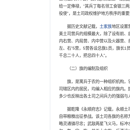
给一定俸禄，“其兵丁每名领工食银三两
役使”，是土司政权维护地方秩序的重要
据历史文献记载，
土家族
地区设置
美土司营兵的规模最大，除了设有前、
内右营、内局营、内中营以及火器营、
左、右”5营，5营各设总旗1员，旗长
千总二十人，把总四十人”。
（二）旗的编制及组织
旗，是寓兵于农的一种组织机构，它
司辖区内的居民，均编入相应的旗内。
多少也反映出各土司之间兵力的强弱与
据乾隆《永顺府志》记载，永顺土司共
自带粮糗出征参战。该土司各旗的名称
略灵通镇尽忠；武敌两星飞义马，标冲