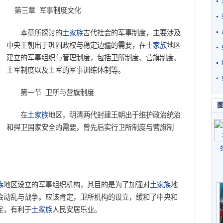
第三章 军事制度文化
本章所探讨的
土家族
古代社会的军事制度，主要涉及
中央王朝出于巩固政权与稳定边疆的需要，在
土家族
地区
建立的军事组织与管理制度，包括卫所制度、营旗制度、
土军制度以及土军的军事训练体制等。
第一节 卫所与营旗制度
在
土家族
地区，明清两代封建王朝出于维护政治统治
和捍卫国家安全的需要，曾先后实行卫所制度与营旗制
族
地区设立的军事组织机构，其目的是为了加强对
土家族
地
会动乱与战争。应该肯定，卫所机构的设立，缓和了中央和
定，有利于
土家族
人民安居乐业。