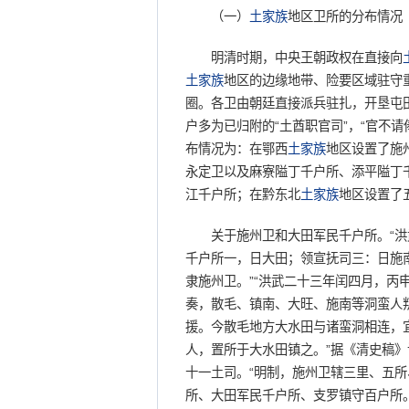
（一）
土家族
地区卫所的分布情况
明清时期，中央王朝政权在直接向
土家族
地区的边缘地带、险要区域驻守
圈。各卫由朝廷直接派兵驻扎，开垦屯田
户多为已归附的“土酋职官司”，“官不
布情况为：在鄂西
土家族
地区设置了施
永定卫以及麻寮隘丁千户所、添平隘丁
江千户所；在黔东北
土家族
地区设置了
关于施州卫和大田军民千户所。“洪
千户所一，日大田；领宣抚司三：日施
隶施州卫。”“洪武二十三年闰四月，丙
奏，散毛、镇南、大旺、施南等洞蛮人
援。今散毛地方大水田与诸蛮洞相连，
人，置所于大水田镇之。”据《清史稿
十一土司。“明制，施州卫辖三里、五
所、大田军民千户所、支罗镇守百户所