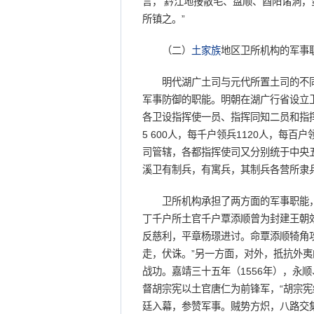
言，‘黔江地接散毛、盘顺、酉阳诸洞
所镇之。”
（二）
土家族
地区卫所机构的军事
明代湖广土司与元代所置土司的不同
军事防御的职能。明朝在湖广行省设立
各卫设指挥使一员、指挥同知二员和指
5 600人，每千户领兵1120人，每
司管辖，各都指挥使司又分别统于中央
溪卫有制兵，有寓兵，其制兵各营所隶
卫所机构承担了两方面的军事职能，
丁千户所土官千户覃添顺曾为封建王朝
反慈利，平章杨璟进讨。命覃添顺犄角
走，伏诛。”另一方面，对外，抵抗外
战功。嘉靖三十五年（1556年），永
督胡宗宪以土官唐仁为前锋军，“胡宗
廷入幕，参赞军事。贼势方炽，八路交