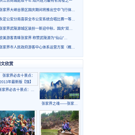
洪江古商城延续千年.绍兴班为最有名青楼之一
张家界大峡谷景区国庆期间将推出空中飞行体…
永定公安分局喜获全市公安系统合唱比赛一等…
张家界武陵源城区装扮一新迎中秋、国庆“双…
欧美游客青睐张家界 称赞武陵源为“仙山”…
张家界市人民政府游客中心体系运营方案（概…
图文欣赏
张家界必去十景点：…
张家界之魂——张家…