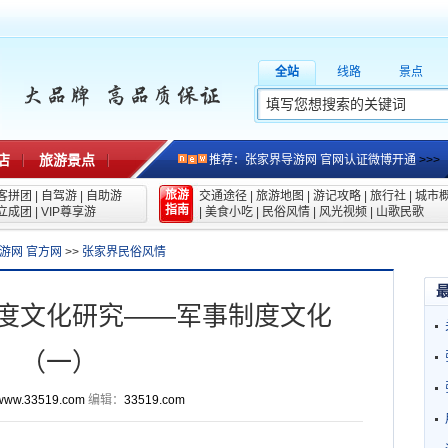
全站
线路
景点
店
旅游景点
推荐：张家界导游网 官网认证微博开通
>>>
旅游
客拼团
|
自驾游
|
自助游
交通途径
|
旅游地图
|
游记攻略
|
旅行社
|
城市
指南
立成团
|
VIP尊享游
|
美食小吃
|
民俗风情
|
风光视频
|
山歌民歌
游网 官方网
>>
张家界民俗风情
度文化研究——军事制度文化
（一）
www.33519.com
编辑：
33519.com