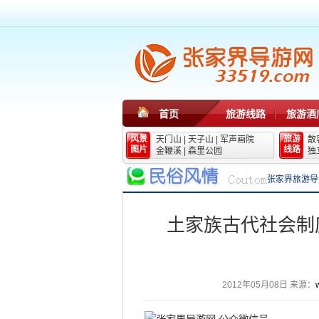
首页
旅游线路
旅游酒
风景
旅游
天门山
|
天子山
|
军声画院
散
图片
线路
金鞭溪
|
森里公园
独
张家界旅游导
土家族古代社会制
2012年05月08日
来源：