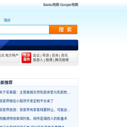
Baidu地图
Google地图
酒店
旅游
概况
地方特产
会议
|
导游
|
咨询
|
资讯
服务
旅游人
|
微博
|
腾讯微博
最新推荐
关于安莱曼：主营泰国天然乳胶床垫与乳胶枕…
张家界微信小程序开发定制平台来了
张家界旅游：张家界有家客栈要转让，可能会…
用魔诱特效鱼饵钓鱼，网传是湘西人的新蛊术