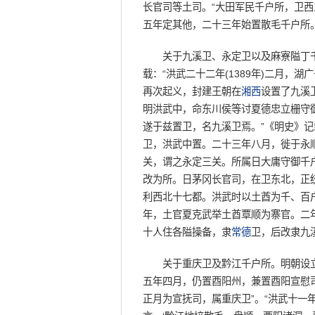
长官司等土司。“大田军民千户所，卫
五年定其他，二十三年始置散毛千户所
关于九溪卫、永定卫以及麻寮隘丁千
载：“洪武二十二年(1389年)二月，
再次起义，封建王朝在
湘西
设置了九溪
明洪武中，命东川侯等讨夏德忠立栅守
遂于兹置卫，名九溪卫焉。”《明史》记
卫，洪武中置。二十三年八月，徙于永
关，谓之永定三关。所属日大庸守御千
改为所。日茅冈长官司，在卫东北，正统
利西北十七都。洪武时以土酋为千、百
年，土官夏克武举土酋覃顺为寨官。二
十人住各隘操备，隶
常德
卫，后改隶九
关于重庆卫及黔江千户所。明朝设立
五年四月，仍置酉阳州，兼置酉阳宣慰
正月为宣抚司，属重庆卫”。“洪武十一