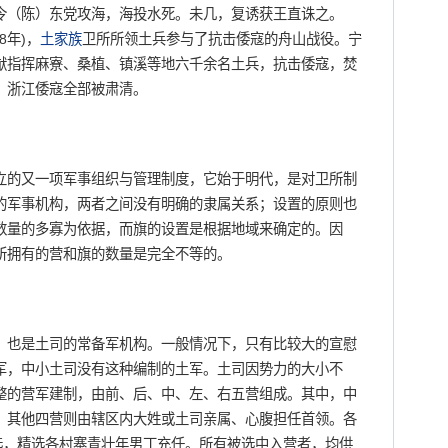
令（陈）东党攻海，海投水死。未几，复诱获王直诛之。
8年)，
土家族
卫所所领土兵参与了抗击倭寇的舟山战役。宁
猷指挥麻寮、桑植、镇溪等地六千余名土兵，抗击倭寇，焚
，浙江倭寇全部被肃清。
立的又一项军事组织与管理制度，它始于明代，是对卫所制
的军事机构，两者之间没有明确的隶属关系；设置的原则也
数量的多寡为依据，而旗的设置是根据地域来确定的。因
所拥有的营和旗的数量是完全不等的。
，也是土司的常备军机构。一般情况下，只有比较大的宣慰
军，中小土司没有这种编制的土军。土司因势力的大小不
整的营军建制，由前、后、中、左、右五营组成。其中，中
，其他四营则由辖区内大姓或土司亲属、心腹担任首领。各
选，精选各村寨青壮年男丁充任。所有被选中入营者，均供