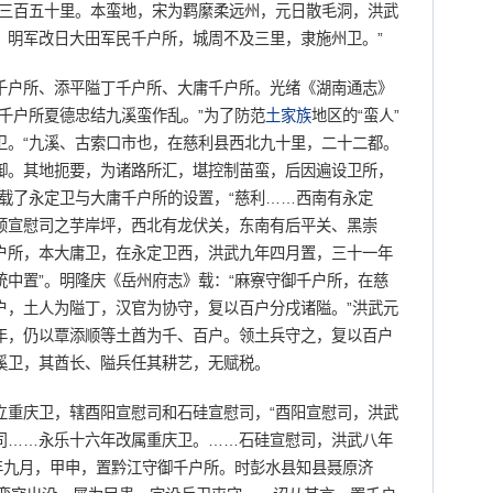
西三百五十里。本蛮地，宋为羁縻柔远州，元日散毛洞，洪武
。明军改日大田军民千户所，城周不及三里，隶施州卫。”
户所、添平隘丁千户所、大庸千户所。光绪《湖南通志》
湖广千户所夏德忠结九溪蛮作乱。”为了防范
土家族
地区的“蛮人”
卫。“九溪、古索口市也，在慈利县西北九十里，二十二都。
御。其地扼要，为诸路所汇，堪控制苗蛮，后因遍设卫所，
载了永定卫与大庸千户所的设置，“慈利……西南有永定
顺宣慰司之芋岸坪，西北有龙伏关，东南有后平关、黑崇
户所，本大庸卫，在永定卫西，洪武九年四月置，三十一年
中置”。明隆庆《岳州府志》载：“麻寮守御千户所，在慈
户，土人为隘丁，汉官为协守，复以百户分戌诸隘。”洪武元
年，仍以覃添顺等土酋为千、百户。领土兵守之，复以百户
溪卫，其酋长、隘兵任其耕艺，无赋税。
重庆卫，辖酉阳宣慰司和石硅宣慰司，“酉阳宣慰司，洪武
司……永乐十六年改属重庆卫。……石硅宣慰司，洪武八年
年九月，甲申，置黔江守御千户所。时彭水县知县聂原济