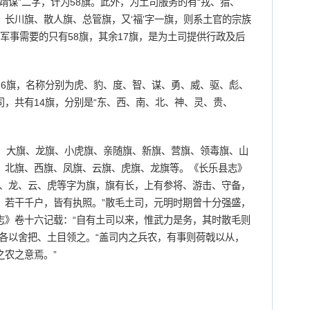
靖谋”二字，计为58旗。此外，为土司服务的有“戎、猎、
长川旗、散人旗、总管旗，又‘福’字一旗，则系土官的宗族
于军事需要的只有58旗，其余17旗，是为土司提供行政及后
旗，名称分别为虎、豹、度、智、谋、勇、威、驱、彪、
，共有14旗，分别是“东、西、南、北、神、灵、贵、
大旗、龙旗、小虎旗、亲随旗、新旗、营旗、领毒旗、山
、北旗、西旗、凤旗、云旗、虎旗、龙旗等。《长乐县志》
风、龙、云、虎等字为旗，旗有长，上有参将、游击、守备，
，若干千户，皆有执照。”散毛土司，元明时期曾十分强盛，
志》卷十六记载：“自有土司以来，惟武力是务，其时散毛则
各以舍把、土目领之。“盖司内之兵农，有事则荷戟以从，
之农之意焉。”