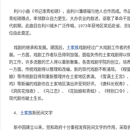
利川小曲《书记淮青松磅》，由利川潘顺福与他人合作而成。作
青松磅蹲点，率领群众自力更生、大办农业的叙述，讴歌了革命干部
代前期，此曲目在利川城乡广泛传唱，1973年获地区奖后赴省、
位由此奠定。
戏剧的继承和发展。建国后，
土家族
戏剧经过广大戏剧工作者的
展。一方面，戏剧工作者队伍得到加强，面临失传的土家戏剧得以
的工作，许多流散的艺人得以重新聚集，各类戏剧学院的创立，培
一方面，传统戏剧得以整理和改编，新的现代戏剧不断涌现。《程
娘》等传统剧目得到重新整理并在土家地区表演。《雪满土王宫》
鸡》等新编的戏剧也在土家地区演出并受到好评。《唐科长祝寿》
《洞房花烛夜》、《乌江恋》、《花姑娘和青蛙》、《特别口令》
现代剧也破土生长。
4．
土家族
新民间文学
新中国建立以来，党和政府十分重视发挥民间文学的作用，采取