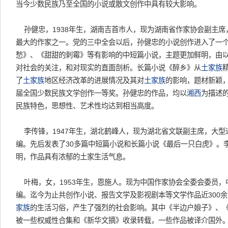
当今少数民族乃至全国的小说或散文创作中具有较大影响。
孙健忠，1938年生，湖南吉首市人，现为湖南省作家协会副主席
最大的作家之一。党的三中全会以后，孙健忠的小说创作进入了一
愁》、《甜甜的刺霉》等有影响的中短篇小说，主题更加鲜明，由
对社会的关注，和对现实的直面剖析。长篇小说《醉乡》从
土家族
了
土家族
地区经济改革的进展情况及其对
土家族
的影响，题材新颖
届全国少数民族文学创作一等奖。孙健忠的作品，均以
湘西
为描述
民族特色，思想性、艺术性均达到相当高度。
李传锋，1947年生，湖北鹤峰人，现为湖北省文联副主席，大型
编。先后发表了30多篇中短篇小说和长篇小说《最后一只白虎》。
明，作品具有浓郁的土家生活气息。
叶梅，女，1953年生，恩施人。现为中国作家协会全委会委员，
编。迄今为止共创作小说、报告文学及影视剧本等文学作品近300
家族
的生活习俗，产生了强烈的社会影响。其中《半边户娘子》、
被一些权威性合集和《新华文摘》收录转载，一些作品被译介国外