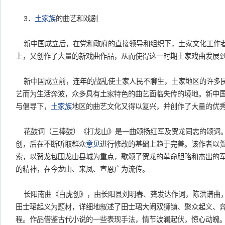
3．
土家族
的曲艺和戏剧
新中国成立后，在党和政府的直接领导和组织下，土家文化工作
上，又创作了大量的新戏曲作品，从而使得这一时期土家戏曲发展
新中国成立前，连年的战乱使土家人民不聊生，土家地区的许多
艺而为生活奔波，众多具有土家特色的曲艺面临失传的境地。新中
与倡导下，
土家族
地区的曲艺文化又得以复兴，并创作了大量的优
花鼓词（三棒鼓）《打龙山》是一曲颂扬红军及贺龙同志的颂词。作
创，后在不断听取群众
意见
进行修改的基础上趋于完善。该作者以
索，以贺龙包围龙山县城为重点，歌颂了贺龙的革命胆略和杰出的
的精神，在今龙山、来凤、宣恩广为流传。
长阳南曲《白虎创》，由长阳县刘明春、龚发达作词，陈洪谱曲
田士珺起义为题材，详细地叙述了田士珺大闹双狮镇、聚众起义、
程。作品借鉴古代小说的一些表现手法，情节波澜起伏，惊心动魄