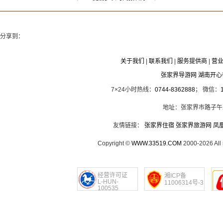
分享到：
关于我们
|
联系我们
|
服务提供商
|
营
张家界导游网 湖南开
7×24小时热线：
0744-8362888
； 微信：
地址：张家界市路子午
友情链接：
张家界住宿
张家界旅游网
凤
Copyright ©
WWW.33519.COM
2000-2026 Al
经营许可证
湘ICP备
L-HUN-
11006314号-3
100535