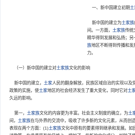
一、新中国建立初期
土
新中国的建立为
土家族
间。一方面，
土家族
传统
精华得到发展和弘扬；另
族
地区不断得到传播和发
力。
（一）新中国的建立对
土家族
文化的影响
新中国的建立，
土家
人民的翻身解放，民族区域自治的实现以及
政策的实施，使
土家
地区的社会经济发生了重大变化，同时它对
土
久远的影响。
第一，
土家族
文化的内容更为丰富。社会主义制度的确立，为
土
间，
土家族
在与外界的交流中，吸收了许多新的文化元素，从而创
表现在两个方面：(1)
土家族
文化中原有的要素得到继承和发展。如