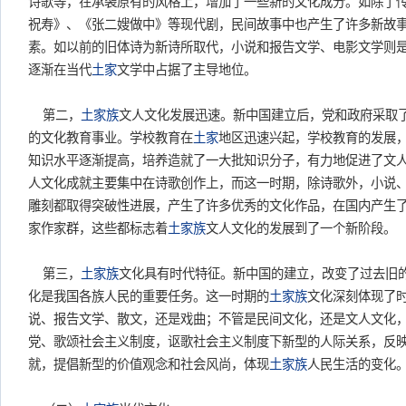
诗歌等，在承袭原有的风格上，增加了一些新的文化成分。如除了
祝寿》、《张二嫂做中》等现代剧，民间故事中也产生了许多新故事
素。如以前的旧体诗为新诗所取代，小说和报告文学、电影文学则
逐渐在当代
土家
文学中占据了主导地位。
第二，
土家族
文人文化发展迅速。新中国建立后，党和政府采取
的文化教育事业。学校教育在
土家
地区迅速兴起，学校教育的发展
知识水平逐渐提高，培养造就了一大批知识分子，有力地促进了文
人文化成就主要集中在诗歌创作上，而这一时期，除诗歌外，小说
雕刻都取得突破性进展，产生了许多优秀的文化作品，在国内产生
家作家群，这些都标志着
土家族
文人文化的发展到了一个新阶段。
第三，
土家族
文化具有时代特征。新中国的建立，改变了过去旧
化是我国各族人民的重要任务。这一时期的
土家族
文化深刻体现了
说、报告文学、散文，还是戏曲；不管是民间文化，还是文人文化
党、歌颂社会主义制度，讴歌社会主义制度下新型的人际关系，反
就，提倡新型的价值观念和社会风尚，体现
土家族
人民生活的变化