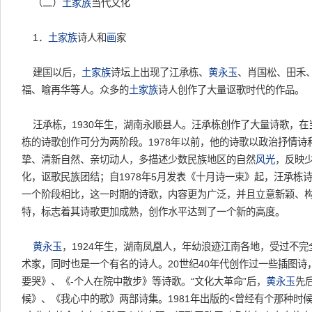
（二）
土家族
当代文化
1．
土家族
诗人和
画
家
建国以后，
土家族
诗坛上出现了江承栋、
黄永玉
、肖国松、田禾
福、喻再华等人。众多的
土家族
诗人创作了大量讴歌时代的作品。
汪承栋，1930年生，湖南永顺县人。汪承栋创作了大量诗歌，在
栋的诗歌创作可分为两阶段。1978年以前，他的诗歌以政治抒情
挚、清新自然、亲切动人，多描述少数民族地区的自然
风光
，反映
化，讴歌民族团结；自1978年5月发表《十月诗一束》起，汪承栋
一个阶段相比，这一时期的诗歌，内容更为广泛，并且立意新颖、
特，标志着其诗歌更加成熟，创作水平达到了一个新的高度。
黄永玉
，1924年生，湖南凤凰人，年幼浪迹江南各地，受过不
术家，同时也是一个有名的诗人。20世纪40年代创作过一些插图诗
要哭》、《-个人在院中散步》等诗歌。“文化大革命”后，
黄永玉
先
候》、《我心中的歌》两部诗集。1981年出版的<曾经有个那种时