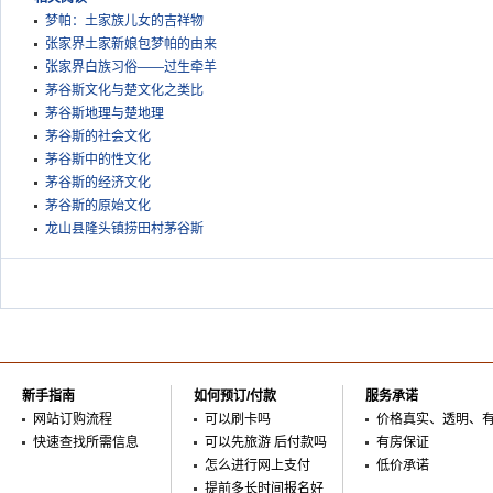
梦帕：土家族儿女的吉祥物
张家界土家新娘包梦帕的由来
张家界白族习俗——过生牵羊
茅谷斯文化与楚文化之类比
茅谷斯地理与楚地理
茅谷斯的社会文化
茅谷斯中的性文化
茅谷斯的经济文化
茅谷斯的原始文化
龙山县隆头镇捞田村茅谷斯
新手指南
如何预订/付款
服务承诺
网站订购流程
可以刷卡吗
价格真实、透明、
快速查找所需信息
可以先旅游 后付款吗
有房保证
怎么进行网上支付
低价承诺
提前多长时间报名好