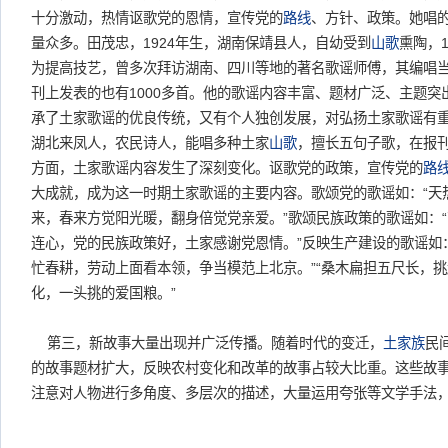
十分激动，热情讴歌党的恩情，宣传党的
路线
、方针、政策。她唱
量众多。田茂忠，1924年生，湖南保靖县人，自幼受到
山歌
熏陶，
为提高技艺，曾多次拜访湖南、四川等地的著名歌谣师傅，其编唱当
刊上发表的也有1000多首。他的歌谣内容丰富、题材广泛、主题
承了土家歌谣的优良传统，又有个人独创发展，对弘扬土家歌谣有重
湖北来凤人，农民诗人，能唱多种土家
山歌
，擅长五句子歌，在报刊
方面，土家歌谣内容发生了深刻变化。讴歌党的政策，宣传党的
路
大成就，成为这一时期土家歌谣的主要内容。歌颂党的歌谣如：“天
来，春来方觉阳光暖，翻身倍觉党亲爱。”歌颂民族政策的歌谣如：
连心，党的民族政策好，土家感谢党恩情。”反映生产建设的歌谣如
忙春耕，劳动上面看本领，争当模范上北京。”“桑木扁担五尺长，
化，一头挑的爱国粮。”
第三，新故事大量出现并广泛传播。随着时代的变迁，
土家族
民
的故事题材扩大，反映农村变化和改革的故事占较大比重。这些故
注意对人物进行多角度、多层次的描述，大量运用夸张等文学手法