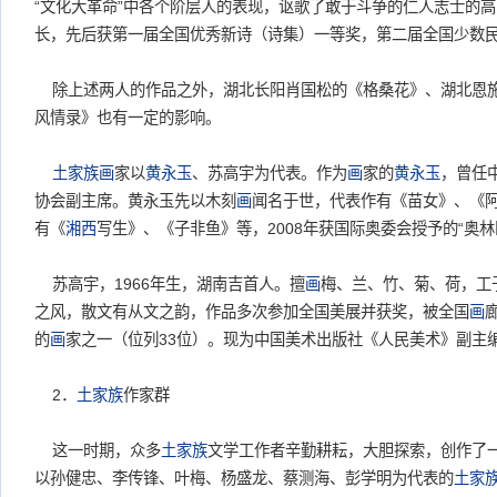
“文化大革命”中各个阶层人的表现，讴歌了敢于斗争的仁人志士的
长，先后获第一届全国优秀新诗（诗集）一等奖，第二届全国少数
除上述两人的作品之外，湖北长阳肖国松的《格桑花》、湖北恩
风情录》也有一定的影响。
土家族
画
家以
黄永玉
、苏高宇为代表。作为
画
家的
黄永玉
，曾任
协会副主席。黄永玉先以木刻
画
闻名于世，代表作有《苗女》、《
有《
湘西
写生》、《子非鱼》等，2008年获国际奥委会授予的“奥林
苏高宇，1966年生，湖南吉首人。擅
画
梅、兰、竹、菊、荷，工
之风，散文有从文之韵，作品多次参加全国美展并获奖，被全国
画
的
画
家之一（位列33位）。现为中国美术出版社《人民美术》副主
2．
土家族
作家群
这一时期，众多
土家族
文学工作者辛勤耕耘，大胆探索，创作了
以孙健忠、李传锋、叶梅、杨盛龙、蔡测海、彭学明为代表的
土家