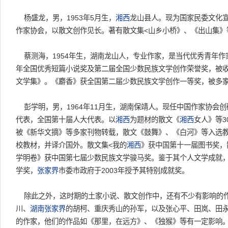
杨盛龙，男，1953年5月生，
湘西
龙山县人。现为国家民委文化宣
作家协会，以散文创作见长。著有散文集<山乡小桥》、《出山集》
蔡测海，1954年生，湖南龙山人，专业作家，是当代优秀青年作家
年全国优秀短篇小说奖及第二届全国少数民族文学创作荣誉奖，被收
文学集》。《麝香》获全国第二届少数民族文学创作一等奖，被多
彭学明，男，1964年11月生，湖南保靖人。现任中国作家协会
代表，全国第十届人大代表。以
湘西
为题材的散文《
湘西
女人》等3
被《新华文摘》等多家刊物转载，散文《鼓舞》、《白河》等入选
校教材，并译介国外。散文集<我的
湘西
》获中国第十一届图书奖，
学明卷》获中国第七届少数民族文学骏马奖。鉴于其个人文学成就，
学奖，
张家界
市委市政府于2003年授予其特别成就奖。
除此之外，这时期的土家小说、散文创作中，还有不少有影响的
川、
湖南张家界
的胡柯、重庆秀山的孙军，以及张心平、田岚、田
的作家，他们的作品如《那里，在远方》、《独猴》等有一定影响