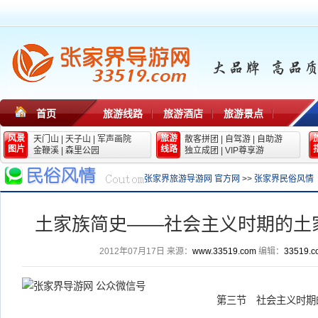
首页
旅游线路
旅游酒店
旅游景点
风景
旅游
天门山
|
天子山
|
军声画院
散客拼团
|
自驾游
|
自助游
图片
线路
金鞭溪
|
森里公园
独立成团
|
VIP尊享游
张家界旅游导游网 官方网
>>
张家界民俗风情
土家族简史——社会主义时期的土
2012年07月17日
来源：
www.33519.com
编辑：
33519.c
第三节 社会主义时期