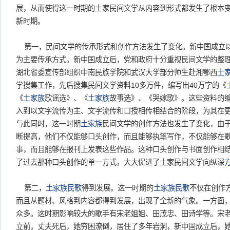
展，从而使得这一时期的土家民间文学从内容到形式都发生了根本
新时期。
第一，民间文学的传承形式和创作方法发生了变化。新中国成立
为主要传承方式。新中国成立后，党和政府十分重视民间文学的整理发
湖北省委宣传部组织中南民族学院和武汉大学部分师生赴湘鄂西
土
学搜集工作，先后搜集民间文学资料10多万件，编写出40万字的《
《
土家族
歌谣选》、《
土家族
故事选》、《哭嫁歌》。这些资料的
入到以文字流传为主、文字流传和口授相传相结合的阶段，为其在
与此同时，这一时期
土家族
民间文学的创作方法也发生了变化，由
断提高，他们不仅能够口头创作，而且能够执笔写作，不仅能够在
事，而且能够在报刊上发表这些作品。这种口头创作与书面创作相
了过去那种口头创作的单一方式，大大促进了土家民间文学向纵深
第二，
土家族
民歌
得到发展。这一时期的
土家族
民歌
不仅在创作
而且从题材、风格到内容都得到发展，出现了全新的气象。一方面
众多。这时期影响较大的歌手有宋老姐姐、田茂忠、田诗学等。宋
立前，丈夫死后，她穷困潦倒，居住了多年岩洞，新中国成立后，