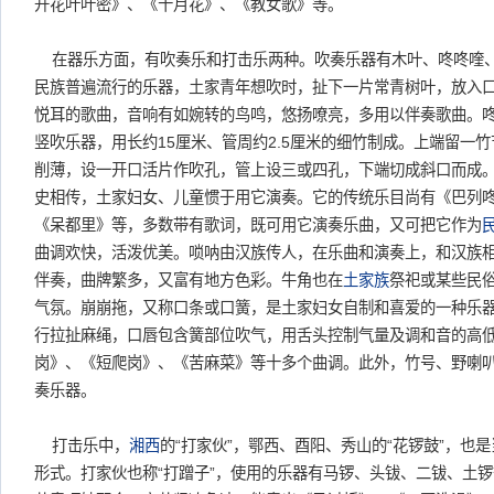
开花叶叶密》、《十月花》、《教女歌》等。
在器乐方面，有吹奏乐和打击乐两种。吹奏乐器有木叶、咚咚喹
民族普遍流行的乐器，土家青年想吹时，扯下一片常青树叶，放入
悦耳的歌曲，音响有如婉转的鸟鸣，悠扬嘹亮，多用以伴奏歌曲。
竖吹乐器，用长约15厘米、管周约2.5厘米的细竹制成。上端留一
削薄，设一开口活片作吹孔，管上设三或四孔，下端切成斜口而成
史相传，土家妇女、儿童惯于用它演奏。它的传统乐目尚有《巴列
《呆都里》等，多数带有歌词，既可用它演奏乐曲，又可把它作为
曲调欢快，活泼优美。唢呐由汉族传人，在乐曲和演奏上，和汉族
伴奏，曲牌繁多，又富有地方色彩。牛角也在
土家族
祭祀或某些民
气氛。崩崩拖，又称口条或口簧，是土家妇女自制和喜爱的一种乐
行拉扯麻绳，口唇包含簧部位吹气，用舌头控制气量及调和音的高
岗》、《短爬岗》、《苦麻菜》等十多个曲调。此外，竹号、野喇
奏乐器。
打击乐中，
湘西
的“打家伙”，鄂西、酉阳、秀山的“花锣鼓”，也
形式。打家伙也称“打蹭子”，使用的乐器有马锣、头钹、二钹、土