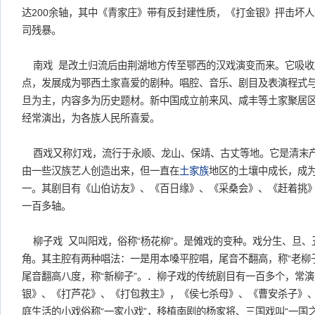
达200余轴，其中《青家庄》带有反封建性质，《打金银》抨击坏
司残暴。
南戏 是改土归流后由荆湖地方传至鄂西的汉戏演变而来。它吸收
点，发展成为鄂西土家喜爱的剧种。唱腔、音乐、剧目及表演程式
旦为主，内容多为历史题材。新中国成立前来风、咸丰等土家聚居
经常演出，为各族人民所喜爱。
酉戏又称灯戏，流行于永顺、龙山、保靖、古丈等地。它是清末
由一些汉族艺人创造出来，但一直在
土家族
地区的土壤中成长，成
一。其剧目有《山伯访友》、《百日缘》、《采桑会》、《赶着挑
一百多轴。
柳子戏 又叫阳戏，俗称“杨花柳”。是傩戏的变种。戏分生、旦、
角。其主腔有两种唱法：一是用本嗓平腔唱，尾音不翻高，称“老柳
尾音翻高八度，称“新柳子”。．柳子戏的传统剧目有一百多个，常演的
银》、《打芦花》、《打包救主》，《侯七杀母》、《曹安杀子》
庭生活的小戏俗称“一家小戏”，移植南剧的杨家将、三国戏叫“一国