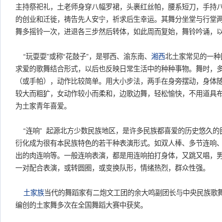
主持祭祀礼，土老师身穿八幅罗裙，头裹红丝帕，腰系短刀，手持
的创业和迁徙，祷告先人安宁，祈求后生幸运。其舞分坐堂与行堂
舞多摇铃一次，进退各三步然后转体，如此周而复始，舞铃吟诵，
“玩耍耍”或称“花鼓子”，是鄂西、渝东南、
湘西
北土家常见的一种
求爱的歌舞结合形式，以后也反映日常生活中的种种事物。舞时，
（或手帕），动作比较简单。用大小步法，两手在身旁摆动，身体
较大而粗犷，女动作较小而柔和，边歌边舞，轻松愉快，不用道具
为土家青年喜爱。
“连响” 起源北方少数民族地区，是许多民族都喜爱的历史悠久的
衍化成为很有本民族特色的若干种表演形式。如双人棒、多节连响
出的肉连响等。一般连响表演，都是用连响拍打身体，又跳又唱，
一对配合表演，或转圆圈，或变换队形，情绪热烈，群众性强。
土家族
当代的舞蹈家有二炮文工团的余大鸣副团长与中央民族歌
编创的土家舞多次在全国舞蹈大赛中获奖。