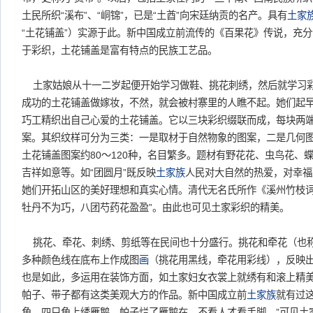
土民所织“溪布”、“峒锦”，已是“土酋”向宋廷纳贡的名产。具有
土家
“土花铺盖”）实源于此。新中国成立前流传的《百果花》传说，充
于彩织，土花铺盖是富有特点的民族工艺品。
土家姑娘从十一二岁起便开始学习做鞋、挑花刺绣，然后就学习
成功的土花铺盖做嫁妆，不然，就会被村寨里的人瞧不起。她们起
巧工精织出自己心爱的土花铺盖。它以三块彩织缀联而成，每块两
案。其织纹样可分为三类：一是取材于自然物象的图案，二是几何
土花铺盖图案约80～120种，名目繁多。题材有野花花、虫鸟花、
吉祥如意等。如“团圆月”既反映
土家族
人民对大自然的热爱，对幸福
她们开拓山区的美好理想和真实心情。清代无名氏所作《溪州竹枝词》
牡丹不为巧，八团芍药花盈盈”。由此也可见土家彩织的精美。
挑花、牵花、刺绣、剪纸等在民间也十分盛行。挑花和牵花（也
多种颜色线在底布上作成图
画
（挑花用黑线，牵花用彩线），反映
也是如此，多运用在装饰方面，如土家妇女衣裳上就绣有和滚上精
帕子、带子都有这类美观大方的作品。新中国成立前
土家族
就有过
角，四只角上绣雁鹅。帕子烂了雁鹅在，不看人才看手脚。”可见土