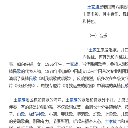
土家族
是我国南方能歌
丰富多彩，其中音乐、舞
和特色。
（一）音乐
“
土家
生来爱唱歌，开口
向佐绒、何其光和向桃妹
表。如向佐绒，女，1955年生，
土家族
，当代民间歌手，桑植人潮
植
民歌
的代表人物。1978年参加新中国成立以来全国首次专业剧
演唱了桑植
民歌
《叫我唱歌就唱歌》，反响强烈，后多次在各级文
片《长征纪事》、电视专题片《寻找远去的家园》中演唱的桑植
民
土家族
地区宛如诗歌的海洋，
土家族
的歌唱和诗歌分不开。即席
伴奏，有的还是边唱边舞。不仅歌词优美，曲调也十分委婉动听。
子、
山歌
、
梯玛神歌
、小调、哭嫁歌、咂酒歌、灯歌、上梁歌、儿
的劳动歌曲，刚劲有力，节奏鲜明，听起来振奋人心。
土家族
也和