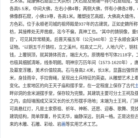
艺术体。咸康佛石窟由三大拱形门大石窟及南端一排小石窟组成，全
各高5.5米，中间大佛，左右小佛4尊；两侧大佛，伴有小佛各2尊
佛像群石窟，小佛19尊，各高1米。雕塑技艺高超，大佛高大雄伟
方色彩。位于永顺老司城的祖师殿是937年的古建筑，正如史籍所称
枋，其接榫处无斧凿痕，迄今不偏，真神工也。”其中的铸铜像，重9
目”，可见其异常精美。后晋天福五年（公元940年）立于永顺会溪
证物。“以铜五千斤铸柱，立之溪州，柱高丈二尺，人地六尺”，铜
钱，上覆铜顶，就其铸体而言，端庄大方。原镌楷书写体2118字
也极其细腻清晰，线条明朗。明神宗万历年间（1573-1620年）
及墓室浮雕，美术价值较高。石马身高2.4米，长3米，显露出强悍
米，身挂雨伞，手拉辔绳，呈现出土兵特征的英姿。从雕塑艺术上
变化。土家地区的向王天子庙和摆手堂，在一定程度上保存了古代
畔卯洞的舍米湖摆手堂，保存较为完整。其建筑主要可分土王祠及
之内，由短墙围成又深又长的长方形摆手场地；末端为土王祠，门
可高悬红灯，凡是土家祭祖、祈年、神断、还愿、迎春、歌舞、竞
建筑结构，简单厚重，朴实无华，幽静深远，别具一格。正是这些
来的木雕、石雕、彩绘、岩
画
等实用艺术工艺。