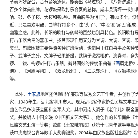
节奏巧妙配合，音节紧凑急速，能奏出《马过桥》、《八哥洗澡》
百多个优美曲牌。花锣鼓是吹打乐合奏的总称。咸丰县清坪一带加唢
呐、鼓、冬子锣、大锣和钹5种。其曲牌呼为“引子”，有80多个。
近，只是喜欢用鼓，曲牌有70多个，由“头子”、“中段”和“尾巴”组
幽雅之感。此外，长阳的吹打与鹤峰的围鼓也别具特色。长阳吹打
打击乐器合奏的器乐曲。按其表现作用又分为堂调、大调、客调、菜
类型。鹤峰围鼓主要伴随各种灯班活动，也借用于红白喜事及各种
子、武牌子之分。文牌子轻柔舒缓，武牌子激昂粗犷。演奏时，多
锣、二钹、钩锣5件打击乐器。鹤峰围鼓的传统乐曲有《
画
眉走桥》
泡》、《河鹰展翅》、《双龙出洞》、《二龙戏珠》、《双狮捧球
等。
此外，
土家族
地区还涌现出牟廉玖等优秀文艺工作者，并创作了
家，1943年生，湖北省利川市人。现为湖北省作家协会民族文学
曲艺作品多次获全国和全军大奖，其中河南大调子《老伴儿》获全
奖，并被编人中国文联《中国新文艺大系》。他创作的长阳南曲《
民族文艺汇演一等奖；歌曲《土家哦嗬歌》获第十届青年歌手电视
获中央电视台青年歌手大奖赛银奖，2004年由民族出版社出版的《