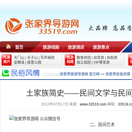
首页
旅游线路
旅游酒店
旅游景点
风景
旅游
天门山
|
天子山
|
军声画院
散客拼团
|
自驾游
|
自助游
图片
线路
金鞭溪
|
森里公园
独立成团
|
VIP尊享游
张家界旅游导游网 官方网
>>
张家界民俗风情
土家族简史——民间文学与民
2012年07月17日
来源：
www.33519.com
编辑：
33519.c
二、民间艺术