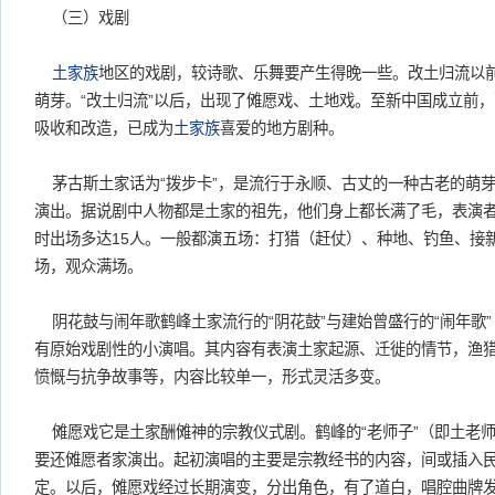
（三）戏剧
土家族
地区的戏剧，较诗歌、乐舞要产生得晚一些。改土归流以
萌芽。“改土归流”以后，出现了傩愿戏、土地戏。至新中国成立前
吸收和改造，已成为
土家族
喜爱的地方剧种。
茅古斯土家话为“拨步卡”，是流行于永顺、古丈的一种古老的萌
演出。据说剧中人物都是土家的祖先，他们身上都长满了毛，表演
时出场多达15人。一般都演五场：打猎（赶仗）、种地、钓鱼、接
场，观众满场。
阴花鼓与闹年歌鹤峰土家流行的“阴花鼓”与建始曾盛行的“闹年歌”
有原始戏剧性的小演唱。其内容有表演土家起源、迁徙的情节，渔
愤慨与抗争故事等，内容比较单一，形式灵活多变。
傩愿戏它是土家酬傩神的宗教仪式剧。鹤峰的“老师子”（即土老
要还傩愿者家演出。起初演唱的主要是宗教经书的内容，间或插入
定。以后，傩愿戏经过长期演变，分出角色，有了道白，唱腔曲牌发