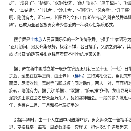
步”、“滚身子”、“杨柳”、“双狮抢球”、“燕儿衔泥”、“犀牛望月”、“凤
合”、“幺姑姐”、“叶儿合”、“沙儿合”、“打哑谜”、“风夹雪”、“升子
明，刚健有力。近年来，长阳县的文化工作者在古老的跳丧鼓舞基础
舞”，已成为全县各族男女老少喜爱的一种群众性娱乐形式。
摆手舞是
土家族
人民喜闻乐见的一种传统歌舞。“摆手”土家语称为“
“正月初间，男女齐集歌舞，祓除不祥，名日摆手，又谓之调年”。其
歌以兴哀”的跳丧祭祀歌舞有着密不可分的承袭关系。
摆手舞在新中国成立前一般多在农历正月初三至十五（十七）日
之后，聚集在摆手堂前，由土老师（
梯玛
）主持祭祀仪式，祭祀完
而舞，尽情欢跳。舞时手与脚成顺向同时动作，两人一对，面面相
旋转，刚健有力。摆手分“单摆”、“双摆”、“旋转摆”多种。龙山县
渝黔边土家往会者曾众至万余人，犹如赛神庙会。一般的多为就近
年，也有在二月、三月和祭社玩摆手的。
跳摆手舞时，由一个人在圈中司鼓兼鸣锣，男女舞众在一善摆手
退，变换舞姿。每舞一周或数周换一套程式，把许多动作连贯起来