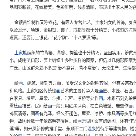
品图案新颖，花纹精美，色彩鲜明，线条清晰，表现出土家人民的
金银首饰制作又称锉花，有匠人专营此艺。土家妇女的首饰，如头
以及耳环、项链、金银锁、镯子、戒指等都十分精美；小孩戴的凉
逼真，还要钉上银花、“花字牌”、“十八罗汉”等。
土家族
编织的竹背篓、背篼、提篮也十分精巧，坚固实用。箩的
小，成喇叭口形，箩上编织出多种多样的图案，但仍以几何形图案
广泛。山区群众差不多是“篓不离背，背不离篓”，无论生产、生活
绘
画
、建筑、雕刻等方面，虽受汉文化的影响较深，但有关宗教
和风格。土家地区传统绘
画
艺术的主要传承人是
画
匠、木匠、石匠
在家具、墙壁、屋梁、斗拱、岩壁、凉桥等处作
画
。木雕石刻先绘
需绘
画
技艺。民间绘
画
一般只用红黑两色，在白色墙壁、岩壁作
画
鸡蛋清等，图
画
有光泽，经久不褪色。屋梁、凉桥、家具
画
等多用
物，故图经数十年依然明亮醒目。绘
画
常见图案有蝙蝠图，还有“五虎
莲”等。如来凤新修的摆手堂、永顺不二门
温泉
招待所等建筑物，楼