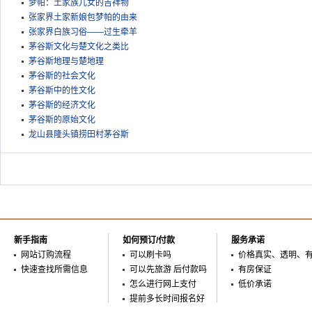
梦帕：土家族儿女的吉祥物
张家界土家新娘包梦帕的由来
张家界白族习俗——过生牵羊
茅谷斯文化与楚文化之类比
茅谷斯地理与楚地理
茅谷斯的社会文化
茅谷斯中的性文化
茅谷斯的经济文化
茅谷斯的原始文化
龙山县隆头镇捞田村茅谷斯
新手指南
如何预订/付款
服务承诺
网站订购流程
可以刷卡吗
价格真实、透明、
快速查找所需信息
可以先旅游 后付款吗
有房保证
怎么进行网上支付
低价承诺
提前多长时间报名好