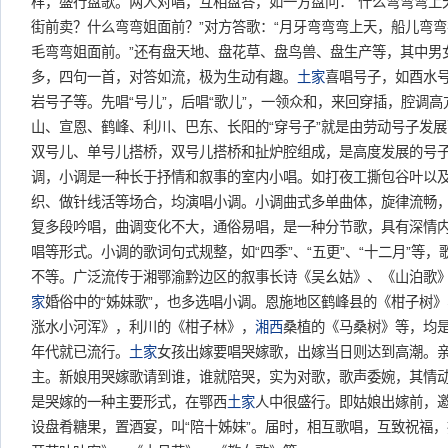
样，盛行盘歌。两人对唱，互相盘答，如一方盘问：“什么弯弯弯上
街前卖？什么弯弯姐面前？”对方答歌：“月牙弯弯弯上天，船儿弯
毛弯弯姐面前。”还有盘天地、盘花草、盘鸟兽、盘生产等，其中男
多，四句一首，对答如流，极为生动有趣。
土家
喜唱号子，如酉水
岩号子等。先唱“号儿”，后唱“歌儿”，一领众和，来回穿插，腔调
山、宣恩、鹤峰、利川、巴东、长阳的“穿号子”就是由劳动号子发
双号儿、单号儿搭桥，双号儿搭桥和扯炉腔组成，是高度发展的号
调，小调是一种长于抒情和叙事的室内小唱。如打夜工撕包谷叶以
织、做针线活等场合，均演唱小调。小调曲式多单曲体，旋律流畅
复多段吟唱，曲调变化不大，通俗易唱，是一种分节歌，具有深情
唱等形式。小调的歌词句式规整，如“四季”、“五更”、“十二月”等
不等。广泛流传于湘鄂渝黔边区的叙事长诗《吴幺姑》、《山泊歌
家
婚俗中的“姊妹歌”，也多选唱小调。恩施地区鹤峰县的《柑子树
涨水小河浑》，利川的《柑子林》，
湘西
桑植的《马桑树》等，均是
年代就已流行。
土家
女孩出嫁要唱哭嫁歌，出嫁当日则达到高潮。
主。新娘用哭嫁歌请到谁，谁就陪哭，实为对歌，歌声委婉，其情动人
是哭嫁的一种主要形式，在鄂西
土家
人中很盛行。即姑娘出嫁前，
设盘肴糖果，置酒宴，叫“陪十姊妹”。届时，相互歌唱，互致祝福