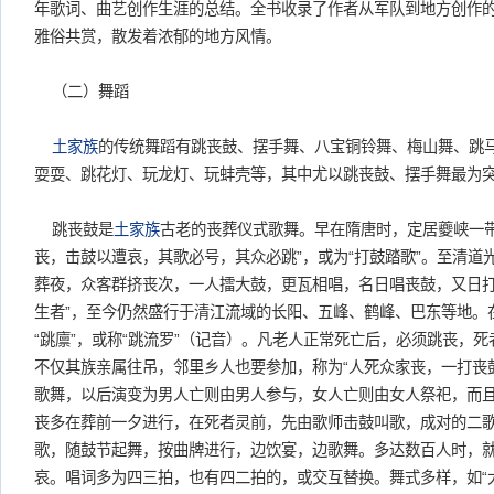
年歌词、曲艺创作生涯的总结。全书收录了作者从军队到地方创作的
雅俗共赏，散发着浓郁的地方风情。
（二）舞蹈
土家族
的传统舞蹈有跳丧鼓、摆手舞、八宝铜铃舞、梅山舞、跳
耍耍、跳花灯、玩龙灯、玩蚌壳等，其中尤以跳丧鼓、摆手舞最为
跳丧鼓是
土家族
古老的丧葬仪式歌舞。早在隋唐时，定居夔峡一
丧，击鼓以遭哀，其歌必号，其众必跳”，或为“打鼓踏歌”。至清道
葬夜，众客群挤丧次，一人擂大鼓，更瓦相唱，名日唱丧鼓，又日
生者”，至今仍然盛行于清江流域的长阳、五峰、鹤峰、巴东等地。
“跳廪”，或称“跳流罗”（记音）。凡老人正常死亡后，必须跳丧，
不仅其族亲属往吊，邻里乡人也要参加，称为“人死众家丧，一打丧
歌舞，以后演变为男人亡则由男人参与，女人亡则由女人祭祀，而
丧多在葬前一夕进行，在死者灵前，先由歌师击鼓叫歌，成对的二
歌，随鼓节起舞，按曲牌进行，边饮宴，边歌舞。多达数百人时，
哀。唱词多为四三拍，也有四二拍的，或交互替换。舞式多样，如“大王