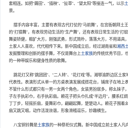
套相连。如把“薅田”、“插秧”、“扯草”、“望太阳”等接连一气，以示
景。
摆手内容丰富，主要有表现古代打仗的“马前舞”，在宫衙朝拜土王
的“打猎舞”，有表现劳动生活的“生产舞”，还有表现日常生活的“打蚊
舞姿矫健，粗犷大方，刚强武勇，形式简朴，落落大方，不用道具
土家人人喜欢，代代相传下来。新中国成立后，经过湖南省和
湘西
发掘整理和创新的摆手舞，不仅是舞台上
土家族
的传统优秀节目，
的一种带娱乐和健身性质的歌舞。
跳花灯又称“跳团团”、“二人转”、“花灯戏”等。湘鄂渝黔边区土
代表性。表演形式从单一的方桌表演发展成搭花台，铺席子在地上
不管什么形式都只有一男一女两个角色，女装男扮居多，称幺妹子
子左手执彩巾，右手执彩扇。赖花子把头巾扎成“半边月”，腰系红
丁丁步，轻摇折扇，曼舞彩巾，翩翩起舞，楚楚动人。赖花子围着
扇又跳又唱，动作活泼诙谐，形象滑稽逗乐，妙趣横生。
八宝铜铃舞是
土家族
的一种祭祀仪式舞。新中国成立前土家人凡向