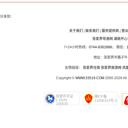
分享到：
关于我们
|
联系我们
|
服务提供商
|
营
张家界导游网 湖南开
7×24小时热线：
0744-8362888
； 微信：
地址：张家界市路子午
友情链接：
张家界住宿
张家界旅游网
凤
Copyright ©
WWW.33519.COM
2000-2026 Al
经营许可证
湘ICP备
L-HUN-
11006314号-3
100535