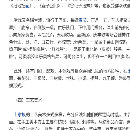
《扫地挂
画
》、《蠢子回门》、《谷屯子接妹》等，也很受群众欢
堂戏又名踩堂戏，流行于巴东，每逢
春节
、正月十五，艺人相聚
屋挂上底帘，在侧放一桌，供乐队用，正中用门搭台，演出前先由小旦
示向东家贺喜，叫“定台”，天明收场。盖新房、庆丰收等场合酬神
色分生、旦、净、丑四行，声腔音乐分两类，一是属于梁山调腔系，
筒子腔”或“杨花柳腔”、“灯戏腔”；一是属于南北路（皮黄）腔系，
腔”。两类唱腔音乐风格各异，可同台演出，但不在一个剧目中演出
此外，还有川剧、影戏、木偶戏等群众喜闻乐见的地方剧种，在
面，有花鼓、三棒鼓、三材板、丝弦、小调、扬琴、九子鞭、渔鼓
娱形式。
（四）工艺美术
土家族
的工艺美术多式多样，充分反映出他们的智慧与才能。主
面。在手工美术方面主要有纺织、编织、刺绣等。从纺织品而言，
布，史称为“赉布”。以后，包括土家在内的一些中南、西南民族所织