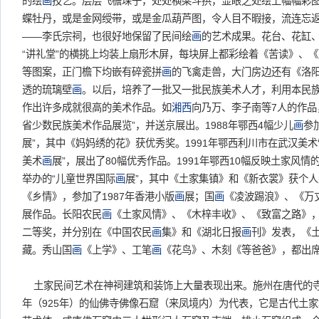
的绘
画
技艺。层层飞檐垛子，处处横梁斗拱，显眼之处绘上幅幅彩
蝶牡丹，或是金网绶带，或是金瓜葫芦图，令人目不暇接，流连忘
——李氏宗祠，也很好地保留了民间绘
画
的艺术成果。花台、花缸
“讲礼堂”的横挑上均装上扇形木屏，每块屏上都彩绘着《苦读》、
等图案，正门檐下均嵌有碎瓷拼
画
的飞禽走兽，大门房边还有《洛
透的琉璃壁
画
。以后，培养了一批又一批民族美术人才，利用本民
作出许多成就很高的美术作品。如
湘西
向乃万、李子南等7人的作品
省少数民族美术作品展览”，并送京展出。1988年鄂西4幅少儿
画
参
展”，其中《妈妈绣的花》获优秀奖。1991年鄂西利川市在武汉美
美术
画
展”，展出了80幅优秀作品。1991年鄂西10幅反映土家风情
举办的“儿童世界国际
画
展”，其中《土家集镇》和《新衣裳》获个
《乡情》，参加了1987年香港小版
画
展；国
画
《凌波踢浪》、《万
展作品。长阳农民
画
《土家风情》、《木梓丰收》、《致富之路》，在
二等奖，并分别在《中国农民
画
集》和《湖北日报
画
刊》发表，《
藏。秀山国
画
《上学》、工笔
画
《花鸟》、木刻《等爸爸》，都出
土家民间艺术在神祠建筑和装饰上大量表现出来。施州在唐代的
年（925年）的仙佛寺佛像石窟（来凤境内）为代表，它是古代土