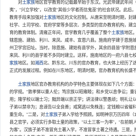
对
土家族
地区官学教育的记载最早始于东汉。光武帝建武年间（2
夷”，“兴立学校”，以改变“其俗少学者而信鬼巫”的社会状况。此后
教育手段来加强对
土家族
地区的文化控制。从唐宋至明清时期，封
社学、土司学校、官府学堂等多层次、多类型的官办教育机构，建
育的教育体制。清雍正年间，官学教育几乎覆盖了整个
土家族
地区
辖恩施、建始、利川、来凤、咸丰、宣恩六县。施南府学建于恩施
州卫学宫旧址。当时，除恩施、建始有县学外，其余四县皆“学附恩
来凤、利川的县学差不多同时建立。这样，施南地区的一府六县七
家族
地区。如
湘西
北、黔东北、川东的官办教育，也大体上经历了
正式的发展过程。例如在川东地区，明清时期，官办教育机构长盛
土家族
地区官办教育机构的办学特色主要体现在如下几个方面
的学规。“敦孝悌以重人伦；笃宗族以昭雍睦；和乡党以息争讼；重
用；隆学校以端士习；黜异端以崇正学；讲法律以警愚顽；明礼让
子弟以禁非为；息诬告以全良善；戒窝逃以免株连；定钱粮以省催
重生命。”二是，对
土家族
子弟入学给予照顾。如明神宗万历四年（1
县之官学，必须实行多取土童的政策，“以土三客一为率”，“在前朝
为客”。汉族子弟不准冒充土著入学，不准冒享土著之待遇。三是，