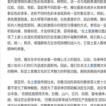
者的爱憎倾向通过色彩而具象化、鲜明化，这一点与戏剧表演的脸
红脸、花脸、青脸、蓝脸等不同脸谱一样，傩仪面具也逐步从简单
象征色彩体系，这些不同的色彩本身就具有一定的象征意义。例如
黑色寓意刚直，如大将等开路先锋；白色寓意奸诈，如白骨精。傩
贬的人物造型原则，通过刺激观众的视觉与情绪的方式，表现出一
积极向善、扬善抑恶，才会修得正果、获得善报。“在
土家族
傩仪面
现了土家人在漫长而艰苦的历史发展过程中凝聚的精神，吸引族人
结、统一、秩序，增强群体为生存而拼搏的战斗力，它是土家人群
精神的表象。”
当然，傩文化中也夹杂着一些唯心主义的观念，比如，信奉神灵
或少会对人们的行为造成负面影响。因此，我们在关注
土家族
傩文
的精神，彰显土家傩文化的艺术魅力的积极功能，剔除其粗俗内容
很显然，在
土家族
传统社会，宗教活动所具有的教育意义是十
要不是为了精神解脱，而是为了请求神灵帮助解决民生问题，消灾
谷丰登。“农耕民族祭拜天地、社稷、山川、日月、风雨、雷电诸神
顺，保证农业获得丰收。”宗教活动常常成为传授生产技能和生活知
成为社会教育的场所；宗教教育总是融于世俗教育之中，成为推进