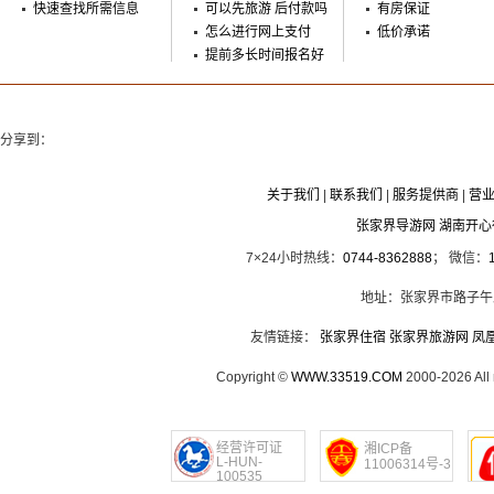
快速查找所需信息
可以先旅游 后付款吗
有房保证
怎么进行网上支付
低价承诺
提前多长时间报名好
分享到：
关于我们
|
联系我们
|
服务提供商
|
营
张家界导游网 湖南开
7×24小时热线：
0744-8362888
； 微信：
地址：张家界市路子午
友情链接：
张家界住宿
张家界旅游网
凤
Copyright ©
WWW.33519.COM
2000-2026 Al
经营许可证
湘ICP备
L-HUN-
11006314号-3
100535