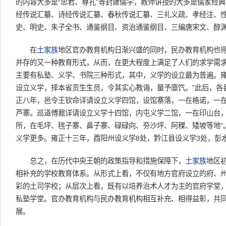
的内容大多是“忠君、尊孔”等封建儒学，教师讲授的大多是儒家经典
经传说汇纂、诗经传说汇纂、春秋传说汇纂、三礼义疏、孝经注、
史、明史、朱子全书、通鉴纲目、资治通鉴纲目、三编唐宋文、醇渊
在
土家族
地区官办教育机构日渐兴盛的同时，民办教育机构也
并存的又一种教育形式，从而，在更大程度上满足了人们的求学需
主要有私塾、义学、书院三种形式，其中，义学的设立最为普遍。雍
设立义学，择本省贡生生员，令其实心教诲，量予廪饩。”此后，各
正八年，邑令王钦命详请设立义学四馆，设馆寨落，一在格诺，一
芦寨。巡道傅鼐详请设立义学十四馆，内屯义学二馆，一在印山台
所，在毛坪、毪子寨、鼻子寨、碌碌向、夯沙坪、阿稞、矮坡等地”
义学更多。雍正十三年，酉阳州设义学8处，黔江县设义学3处，彭
总之，在历代中央王朝的政策指导和措施保障下，
土家族
地区
相补充的学校教育体系。从形式上看，不仅有地方官府设立的府、
彩的土司学校；从层次上看，既有以培养治术人才为主的官府学堂
私塾学堂。官办教育机构与民办教育机构相互补充、相得益彰，共
展。