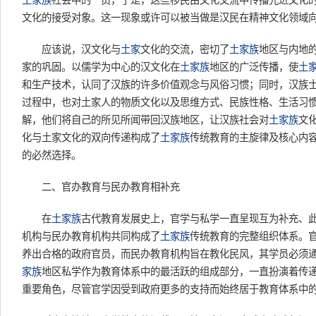
土家族
社会中的一员，于是，这些移民由文化交流中传播先进文化
文化的接受对象。这一现象或许可以被当做是汉民在精神文化领域
应该说，汉文化与
土家
文化的交流，密切了
土家族
地区与内地
家的巩固。以儒学为中心的汉文化在
土家族
地区的广泛传播，使
土
和生产技术，认同了汉族的许多价值观念与风俗习惯；同时，汉族
过程中，也对土家人的物质文化以及思维方式、民族性格、生活习
解，他们将自己的所见所闻带回汉族地区，让汉族社会对
土家族
文
化与土家文化的双向传递构成了
土家族
传统教育的主旋律及核心内
的必然选择。
二、官办教育与民办教育相补充
在
土家族
古代教育发展史上，官学与私学一直呈现互为补充、
机构与民办教育机构共同构成了
土家族
传统教育的完整组织体系。
养出合格的政府官员，而民办教育机构旨在教化民风，其学员必须
家族
地区私学作为教育体系中的最活跃的组成部分，一直扮演着传
重要角色，尽管官学因受到政府更多的支持而始终居于教育体系中