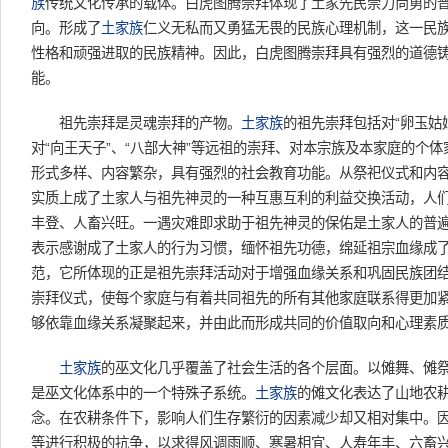
族
传统文化传承的载体。白虎图腾崇拜体现了土家先民崇力尚勇的
向。形成了
土家族
仁义无私而又勇猛无畏的民族心理机制，这一民
性格和顽强进取的民族精神。因此，白虎图腾崇拜具有强烈的道德
能。
祖先崇拜是灵魂崇拜的产物。
土家族
的祖先崇拜包括对“卵玉姑
对“向王天子”、“八部大神”等远祖的崇拜、对本宗族及本家庭的个
形式多样、内容繁杂，具有强烈的社会教育功能。从祭祀仪式和内
实质上成了土家人与祖先神灵的一种互惠互利的利益交换活动，人
丰登、人畜兴旺。一遇灾难即求助于祖先神灵的保佑是土家人的普
表示感谢成了土家人的行为习惯，缅怀祖先功德，绵延祖宗血缘成
范，它所体现的正是祖先崇拜活动对于增强血缘关系和巩固民族团
崇拜仪式，使每个家庭与有着共同祖先的所有其他家庭联系得更加
够依靠血缘关系凝聚起来，并由此而形成共同的价值取向和心理素
土家族
的巫文化几乎覆盖了社会生活的各个层面。以傩舞、傩
是巫文化体系中的一个特殊子系统。
土家族
的傩文化表达了山地农
念。在农耕条件下，影响人们生存繁衍的因素减少却又相对集中。
等进行积极的抗争，以求得风调雨顺、寒暑相宜、人寿年丰、六畜