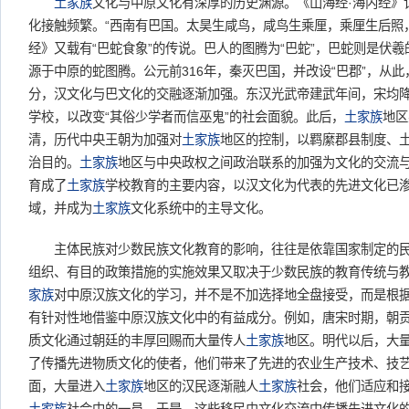
土家族
文化与中原文化有深厚的历史渊源。《山海经·海内经》
化接触频繁。“西南有巴国。太昊生咸鸟，咸鸟生乘厘，乘厘生后照
经》又载有“巴蛇食象”的传说。巴人的图腾为“巴蛇”，巴蛇则是伏
源于中原的蛇图腾。公元前316年，秦灭巴国，并改设“巴郡”，从
分，汉文化与巴文化的交融逐渐加强。东汉光武帝建武年间，宋均
学校，以改变“其俗少学者而信巫鬼”的社会面貌。此后，
土家族
地区
清，历代中央王朝为加强对
土家族
地区的控制，以羁縻郡县制度、土
治目的。
土家族
地区与中央政权之间政治联系的加强为文化的交流
育成了
土家族
学校教育的主要内容，以汉文化为代表的先进文化已
域，并成为
土家族
文化系统中的主导文化。
主体民族对少数民族文化教育的影响，往往是依靠国家制定的民
组织、有目的政策措施的实施效果又取决于少数民族的教育传统与
家族
对中原汉族文化的学习，并不是不加选择地全盘接受，而是根
有针对性地借鉴中原汉族文化中的有益成分。例如，唐宋时期，朝
质文化通过朝廷的丰厚回赐而大量传人
土家族
地区。明代以后，大
了传播先进物质文化的使者，他们带来了先进的农业生产技术、技
面，大量进入
土家族
地区的汉民逐渐融人
土家族
社会，他们适应和