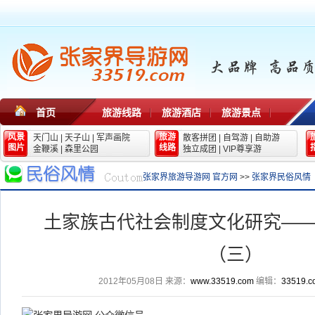
首页
旅游线路
旅游酒店
旅游景点
风景
旅游
天门山
|
天子山
|
军声画院
散客拼团
|
自驾游
|
自助游
图片
线路
金鞭溪
|
森里公园
独立成团
|
VIP尊享游
张家界旅游导游网 官方网
>>
张家界民俗风情
土家族古代社会制度文化研究—
（三）
2012年05月08日
来源：
www.33519.com
编辑：
33519.c