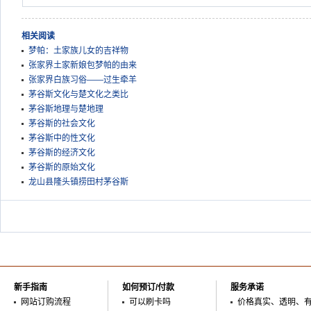
相关阅读
梦帕：土家族儿女的吉祥物
张家界土家新娘包梦帕的由来
张家界白族习俗——过生牵羊
茅谷斯文化与楚文化之类比
茅谷斯地理与楚地理
茅谷斯的社会文化
茅谷斯中的性文化
茅谷斯的经济文化
茅谷斯的原始文化
龙山县隆头镇捞田村茅谷斯
新手指南
如何预订/付款
服务承诺
网站订购流程
可以刷卡吗
价格真实、透明、