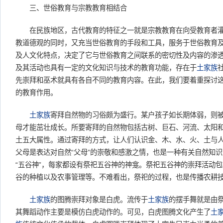
三、世俗教育与宗教教育相结合
在民族地区，古代教育的特征之一就是宗教教育在向受教育者灌
教道德观的同时，又充当世俗教育的手段和工具，服务于世俗教育
及人文化特点，决定了它与世俗教育之间联系的密切性及内容的渗
及其活动也具有一定的文化知识与技术的教育功能，存在于
土家族
先崇拜和巫术就具有各自不同的教育内容。在此，我们要着重探讨
的教育作用。
土家族
寄拜自然物的习俗颇为盛行。某户孩子如长期体弱，则
母才能茁壮成长。所要寄拜的自然物包括古树、巨石、河流、太阳
土五大属性。通过寄拜的方式，让人们认识金、木、水、火、土与
父母是表达对自然“父母”的崇敬和感激之情，也是一种有关自然知
“五谷神”，每家都设有祭祀五谷神的神龛。祭祀五谷神的崇拜活动
谷的种植以及农事管理等。不难看出，祭祀的过程，也是传播农耕
土家族
的图腾崇拜对象是白虎。流传于
土家族
的摆手舞就是由
其舞蹈动作主要是模仿白虎动作的。可见，白虎图腾文化产生了
土