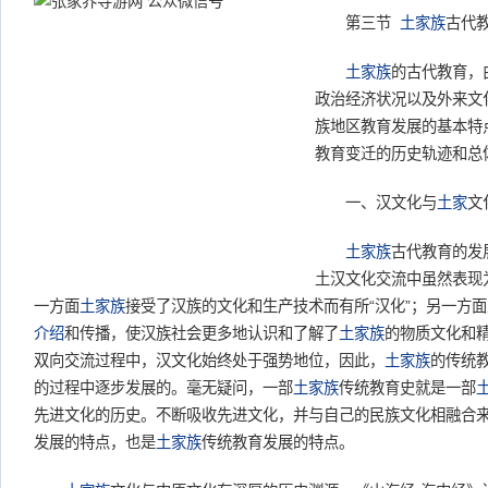
第三节
土家族
古代
土家族
的古代教育，
政治经济状况以及外来文
族地区教育发展的基本特
教育变迁的历史轨迹和总
一、汉文化与
土家
文
土家族
古代教育的发
土汉文化交流中虽然表现
一方面
土家族
接受了汉族的文化和生产技术而有所“汉化”；另一方面
介绍
和传播，使汉族社会更多地认识和了解了
土家族
的物质文化和
双向交流过程中，汉文化始终处于强势地位，因此，
土家族
的传统
的过程中逐步发展的。毫无疑问，一部
土家族
传统教育史就是一部
先进文化的历史。不断吸收先进文化，并与自己的民族文化相融合
发展的特点，也是
土家族
传统教育发展的特点。