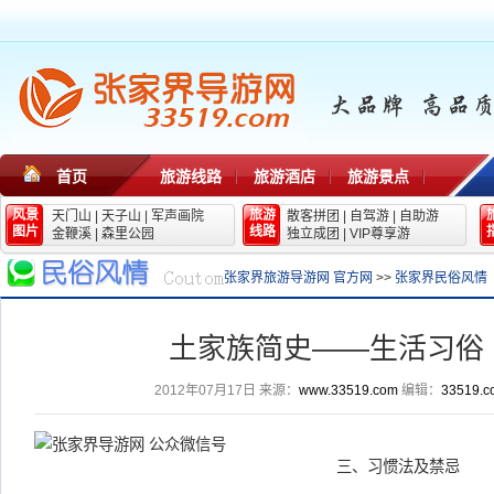
首页
旅游线路
旅游酒店
旅游景点
风景
旅游
天门山
|
天子山
|
军声画院
散客拼团
|
自驾游
|
自助游
图片
线路
金鞭溪
|
森里公园
独立成团
|
VIP尊享游
张家界旅游导游网 官方网
>>
张家界民俗风情
土家族简史——生活习俗
2012年07月17日
来源：
www.33519.com
编辑：
33519.c
三、习惯法及禁忌