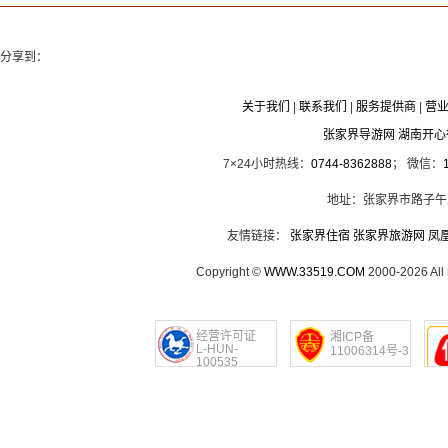
分享到：
关于我们
|
联系我们
|
服务提供商
|
营
张家界导游网 湖南开
7×24小时热线：
0744-8362888
； 微信：
地址：张家界市路子午
友情链接：
张家界住宿
张家界旅游网
凤
Copyright ©
WWW.33519.COM
2000-2026 Al
经营许可证
湘ICP备
L-HUN-
11006314号-3
100535