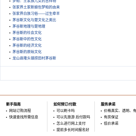
梦帕：土家族儿女的吉祥物
张家界土家新娘包梦帕的由来
张家界白族习俗——过生牵羊
茅谷斯文化与楚文化之类比
茅谷斯地理与楚地理
茅谷斯的社会文化
茅谷斯中的性文化
茅谷斯的经济文化
茅谷斯的原始文化
龙山县隆头镇捞田村茅谷斯
新手指南
如何预订/付款
服务承诺
网站订购流程
可以刷卡吗
价格真实、透明、
快速查找所需信息
可以先旅游 后付款吗
有房保证
怎么进行网上支付
低价承诺
提前多长时间报名好