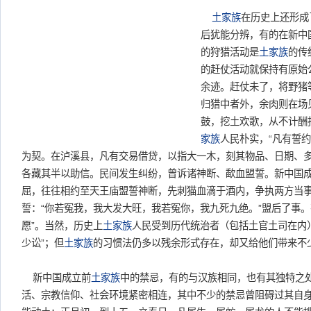
土家族
在历史上还形成
后犹能分辨，有的在新中
的狩猎活动是
土家族
的传
的赶仗活动就保持有原始
余迹。赶仗未了，将野猪
归猎中者外，余肉则在场
鼓，挖土欢歌，从不计酬
家族
人民朴实，“凡有誓
为契。在泸溪县，凡有交易借贷，以指大一木，刻其物品、日期、
各藏其半以助信。民间发生纠纷，曾诉诸神断、歃血盟誓。新中国
屈，往往相约至天王庙盟誓神断，先刺猫血滴于酒内，争执两方当事
誓：“你若冤我，我大发大旺，我若冤你，我九死九绝。”盟后了事。
愿”。当然，历史上
土家族
人民受到历代统治者（包括土官土司在内
少讼”；但
土家族
的习惯法仍多以残余形式存在，却又给他们带来不
新中国成立前
土家族
中的禁忌，有的与汉族相同，也有其独特之
活、宗教信仰、社会环境紧密相连，其中不少的禁忌曾阻碍过其自