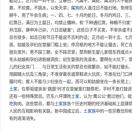
能动土；正月初一到十五、立春日，凡属牛、属蛇、属龙的人不能
粪，不挖粪，不挑水，以免天旱；属
狗
的人逢戊日不能扫地，免得
耕牛，用了牛会生病；一、四、七、十月的蛇日，冬月的鸡日，三
红煞日，满日为土瘟日，均禁止播种，有“下种遇红煞，种粮不归家”
并戊辰，庚申并己卯，六日忌破禽”；这些日子不买卖，不宰杀或不
忌也很多，如吉日和节日不能说不吉利的话；正月初一到十五、七
孩、姑娘及孕妇在堂屋门槛上坐；停灵柩的地方不能让猫去；死亡
放在室外；男不踩三朝，女不踩灵堂；禁到新生婴儿家借东西或点
毛头姑娘和孕妇进新娘洞房；初生婴孩的洗澡水，要倒在火坑下，
儿的妇女房门……与日常生活有关的禁忌也很繁杂，如不能扛锄头
用脚踏火坑及三角架；不准穿蓑衣或草鞋进火坑房；不准在灶门口
猫叼鸡；客人不能与少妇坐在一起，而可以和姑娘坐在一条长凳上
土家
，在祭祖或丧亲“跳廪”时才在堂屋里打鼓祭祀，平时不准打鼓
还有一些特殊禁忌。巴东八坪谭姓
土家
，认为“鹰公公”救过他们，
吃
狗
肉。这些禁忌，都与
土家族
各个历史时期的经济基础和上层建
人民的互相影响有关联。新中国成立后，
土家族
中的一些宗教信仰
有的逐渐消失。