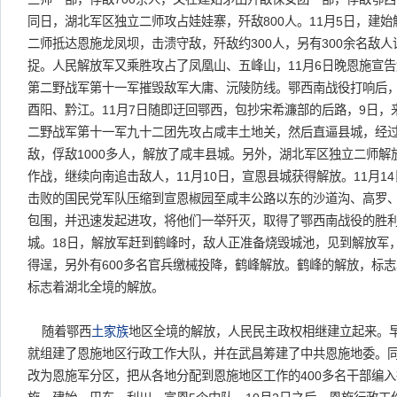
同日，湖北军区独立二师攻占娃娃寨，歼敌800人。11月5日，建始
二师抵达恩施龙凤坝，击溃守敌，歼敌约300人，另有300余名敌
捉。人民解放军又乘胜攻占了凤凰山、五峰山，11月6日晚恩施宣
第二野战军第十一军摧毁敌军大庸、沅陵防线。鄂西南战役打响后
酉阳、黔江。11月7日随即迂回鄂西，包抄宋希濂部的后路，9日，来
二野战军第十一军九十二团先攻占咸丰土地关，然后直逼县城，经过
敌，俘敌1000多人，解放了咸丰县城。另外，湖北军区独立二师
作战，继续向南追击敌人，11月10日，宣恩县城获得解放。11月1
击败的国民党军队压缩到宣恩椒园至咸丰公路以东的沙道沟、高罗
包围，并迅速发起进攻，将他们一举歼灭，取得了鄂西南战役的胜利
城。18日，解放军赶到鹤峰时，敌人正准备烧毁城池，见到解放军
得逞，另外有600多名官兵缴械投降，鹤峰解放。鹤峰的解放，标
标志着湖北全境的解放。
随着鄂西
土家族
地区全境的解放，人民民主政权相继建立起来。早
就组建了恩施地区行政工作大队，并在武昌筹建了中共恩施地委。
改为恩施军分区，把从各地分配到恩施地区工作的400多名干部编