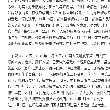
建新政权的各级机构。人民解放军解放秀山、酉阳、黔江后，宋希
撤退，将其主力部队布防于彭水的乌江两岸，企图阻止解放军前进
江向彭水出发，很快形成两支部队包抄宋希濂部队，并与东岸解放
背受敌，慌忙逃窜。11月16日，彭水县城解放。21日，彭水县人
织和游击队组织一方面加强组织建设，加快新区发展，努力培训骨
仓，截击国民党溃军。11月中旬，人民解放军攻入石柱。19日石柱
游击队与白相国、齐鲁等率领的解放军会师。11月24日，成立石柱
南服务团查海波、柯华山等抵达石柱，中共石柱县委、县人民政府
在黔东北地区，1949年11月15日，中国人民解放军第二野战军
境的木黄、合水，即将入城。国民党的县政府率所属仓皇逃窜，县
第五大队（即印江游击队）维持秩序。16日凌晨，游击队迎接解放
县临时工作委员会。17日，人民解放军第二野战军三兵团第十军第
领下，胜利渡过乌江，解放思南。18日，中共思南游击队政委朱亚
通
，维持社会治安，为过境解放军筹办粮秣。解放军继续西进，县
接管思南。23日，国民党的民众自卫团总队250余人投诚，次日又
后便建立了中共思南县委和县人民政府。1950年1月25日，刘学礼
江。2月1日，在印江县城南门河坝召开印江县人民政府成立大会。