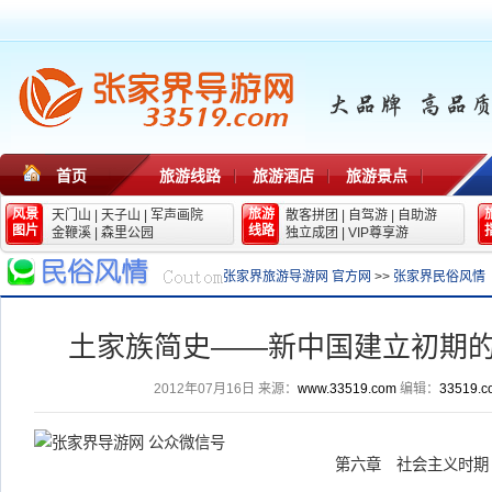
首页
旅游线路
旅游酒店
旅游景点
风景
旅游
天门山
|
天子山
|
军声画院
散客拼团
|
自驾游
|
自助游
图片
线路
金鞭溪
|
森里公园
独立成团
|
VIP尊享游
张家界旅游导游网 官方网
>>
张家界民俗风情
土家族简史——新中国建立初期
2012年07月16日
来源：
www.33519.com
编辑：
33519.c
第六章 社会主义时期