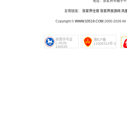
地址：张家界市路子午
友情链接：
张家界住宿
张家界旅游网
凤
Copyright ©
WWW.33519.COM
2000-2026 Al
经营许可证
湘ICP备
L-HUN-
11006314号-3
100535