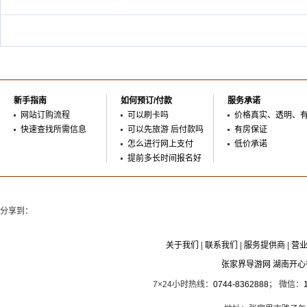
新手指南
如何预订/付款
服务承诺
网站订购流程
可以刷卡吗
价格真实、透明、
快速查找所需信息
可以先旅游 后付款吗
有房保证
怎么进行网上支付
低价承诺
提前多长时间报名好
分享到：
关于我们
|
联系我们
|
服务提供商
|
营
张家界导游网 湖南开
7×24小时热线：
0744-8362888
； 微信：