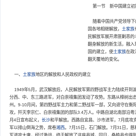
第一节 新中国建立初
随着中国共产党领导下
国各地相继解放，
土家族
民解放军展开肃匪剿恶的
翻身解放的新生活，融入
国的建立，使
土家族
在政
翻天覆地的变化。
一、
土家族
地区的解放和人民政权的建立
1949年5月，武汉解放后，人民解放军第四野战军主力陆续开到湖
分西、中、东三路进军，对白崇禧集团发动了攻势。东路从樟树出击
州。9-10月间，第四野战军主力和第二野战军一部，又向退守在衡
攻，歼灭李宗仁、白崇禧集团的部队3.4万人。中路自湖北南部沿粤
月4日宣布起义，
长沙
和平解放。西路自宜昌、沙市进军，7月底攻
军以排山倒海之势，席卷
湘西
。7月15日，石门解放。7月31日，慈
军进攻大庸，经过激战，终于解放了这座县城。同日，桑植县也得