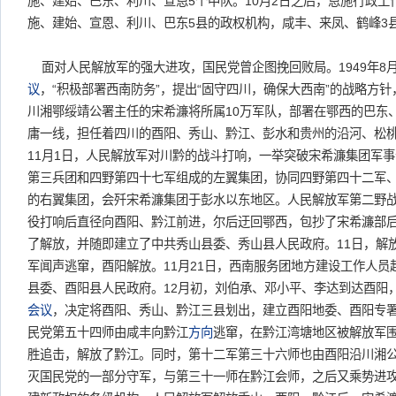
施、建始、巴东、利川、宣恩5个中队。10月2日之后，恩施行政
施、建始、宣恩、利川、巴东5县的政权机构，咸丰、来凤、鹤峰3
面对人民解放军的强大进攻，国民党曾企图挽回败局。1949年8月
议
，“积极部署西南防务”，提出“固守四川，确保大西南”的战略方
川湘鄂绥靖公署主任的宋希濂将所属10万军队，部署在鄂西的巴东
庸一线，担任着四川的酉阳、秀山、黔江、彭水和贵州的沿河、松
11月1日，人民解放军对川黔的战斗打响，一举突破宋希濂集团军
第三兵团和四野第四十七军组成的左翼集团，协同四野第四十二军
的右翼集团，会歼宋希濂集团于彭水以东地区。人民解放军第二野
役打响后直径向酉阳、黔江前进，尔后迂回鄂西，包抄了宋希濂部后
了解放，并随即建立了中共秀山县委、秀山县人民政府。11日，解
军闻声逃窜，酉阳解放。11月21日，西南服务团地方建设工作人
县委、酉阳县人民政府。12月初，刘伯承、邓小平、李达到达酉阳
会议
，决定将酉阳、秀山、黔江三县划出，建立酉阳地委、酉阳专
民党第五十四师由咸丰向黔江
方向
逃窜，在黔江湾塘地区被解放军围
胜追击，解放了黔江。同时，第十二军第三十六师也由酉阳沿川湘
灭国民党的一部分守军，与第三十一师在黔江会师，之后又乘势进