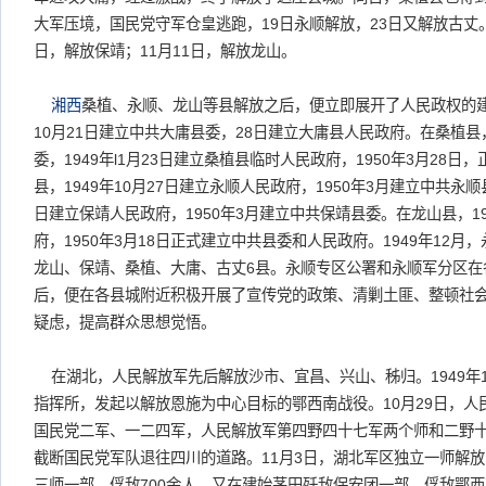
大军压境，国民党守军仓皇逃跑，19日永顺解放，23日又解放古丈。1
日，解放保靖；11月11日，解放龙山。
湘西
桑植、永顺、龙山等县解放之后，便立即展开了人民政权的建
10月21日建立中共大庸县委，28日建立大庸县人民政府。在桑植县
委，1949年l1月23日建立桑植县临时人民政府，1950年3月28
县，1949年10月27日建立永顺人民政府，1950年3月建立中共永顺
日建立保靖人民政府，1950年3月建立中共保靖县委。在龙山县，19
府，1950年3月18日正式建立中共县委和人民政府。1949年12
龙山、保靖、桑植、大庸、古丈6县。永顺专区公署和永顺军分区在
后，便在各县城附近积极开展了宣传党的政策、清剿土匪、整顿社
疑虑，提高群众思想觉悟。
在湖北，人民解放军先后解放沙市、宜昌、兴山、秭归。1949年
指挥所，发起以解放恩施为中心目标的鄂西南战役。10月29日，
国民党二军、一二四军，人民解放军第四野四十七军两个师和二野
截断国民党军队退往四川的道路。11月3日，湖北军区独立一师解
三师一部，俘敌700余人，又在建始茅田歼敌保安团一部，俘敌鄂