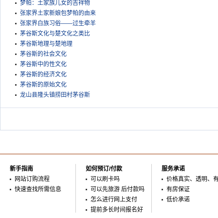
梦帕：土家族儿女的吉祥物
张家界土家新娘包梦帕的由来
张家界白族习俗——过生牵羊
茅谷斯文化与楚文化之类比
茅谷斯地理与楚地理
茅谷斯的社会文化
茅谷斯中的性文化
茅谷斯的经济文化
茅谷斯的原始文化
龙山县隆头镇捞田村茅谷斯
新手指南
如何预订/付款
服务承诺
网站订购流程
可以刷卡吗
价格真实、透明、
快速查找所需信息
可以先旅游 后付款吗
有房保证
怎么进行网上支付
低价承诺
提前多长时间报名好