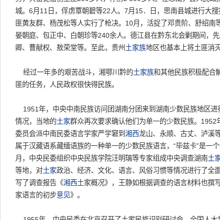
城。6月11日，俘虏覃朝碧等22人。7月15．日，思南县城进行大搜
匪黄友群、杨茂松等人实行了枪决。10月，活捉了邓贵阶、舒绍南
晏朝庭、包正中、白朝珍等240余人。德江县在黔东北会剿期间，
卿、曹献权、敖荣堂等。至此，贵州
土家族
地区也基本上将土匪消
经过一年多的艰苦战斗，湘鄂川黔的
土家族
和其他民族积极配合
匪的任务，人民政权很快得民族。
1951年，中央中南民族访问团湖南分团来到湖南少数民族地区进
情况，当地的
土家
群众再次要求确认他们为单一的少数民族。1952
委员会派中南民委语言学家严学窘到
湘西
龙山、永顺、古丈、泸溪
属于汉藏语系藏缅语族的一种单一的少数民族语言，“毕兹卡”是一个独
月，中央民委组织中央民族学院汪明璃等专家组成中央调查湖南
土
等地，对
土家
政治、经济、文化、语言、风俗习惯等情况进行了全面
写了调查报告《
湘西
土家概况》，王静如根据调查的语言材料也撰写
家语言的初步
意见
》。
1955年，中央民委在北京召开了土家民族识别研讨会，全国人大