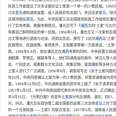
民族工作者提出了许多证据论证土家是一个单一的少数民族。1955
讨论
意见
通知湖南省委、省人民政府有关部门，并且征求
意见
。但
还是持相反
意见
。为此，中央民委又派全国政协民族工作组组长潘
行了实地考察。根据考察情况，潘光旦写下《
湘西
北的“土家”与古
有着自己鲜明特征的单一民族。1956年5月，潘光旦又一次来到吉
古丈等地进行调查与访谈，回到北京后，撰写了《访问
湘西
北“土家
民族理论、民族政策、客观条件、主观要求等哪一方面来说，“土家
族。1956年5-6月，就在潘光旦在
湘西
考察的同时，中央民委又组成
谢鹤筹、罗炳正、施联朱等人，他们同湖南省的谢华、钟汉九等人
会、个别走访、观看群众文化活动、收集实物、录音
摄影
等多种方
土家人进行了广泛调查。1956年8月，调查组写出《关于土家问题的
年10月，中央同意确认土家为单一的少数民族，并要求湖南省向党
复。1956年12月8日，中共湖南省委向党中央上报了《关于请求
1957年1月3日，中共中央统战部代表中共中央发出电文，正式确定
年3月15日，《光明日报》也宣布
土家族
分布在湖南、湖北、四川、
月，向达、潘光旦在政协第二届全国委员会第三次全体
会议
上作了
的一个兄弟民族——土家》的联合发言。1957年5月，湖南省人民