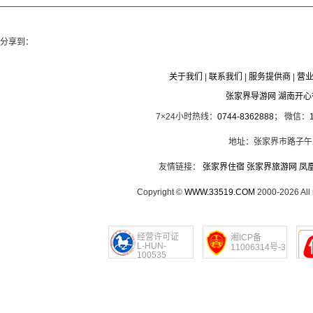
分享到：
关于我们
|
联系我们
|
服务提供商
|
营
张家界导游网 湖南开
7×24小时热线：
0744-8362888
； 微信：
地址：张家界市路子午
友情链接：
张家界住宿
张家界旅游网
凤
Copyright ©
WWW.33519.COM
2000-2026 Al
经营许可证
湘ICP备
L-HUN-
11006314号-3
100535