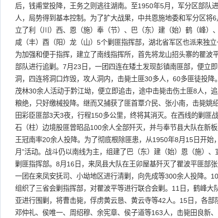
后，钱甫堂投降，王务之则逃往湖南。至1950年5月，军分区部队进
人，局势得到基本控制。为了扩大战果，中共恩施地委和军分区将6月
立了利（川）西、恩（施）奉（节）、巴（东）建（始）鹤（峰）
咸（丰）酉（阳）龙（山）5个剿匪指挥部，湖北省军区也派来独立
为加强和便于指挥，建立了南线指挥所，首先将龙山招头寨的瞿波
部队进行追剿。7月23日，一团四连在矮土发现彭镇南匪部，便立
洞，四连将洞口炸毁，攻人洞内，击毙土匪30多人，60多匪徒投降
茂林30余人活动于黔江坳，便立即追击，途中击毙击伤土匪8人，
粮绝，只好缴械投降。继而又捕获了匪首覃介民、张小南，击毙姚
田彩臣匪部3天3夜，行程150多公里，终将其消灭。在西线的剿匪
石（柱）边境股匪曾昭品100余人全部歼灭，并与奉节县大队在新板
王冠南率20余人投降。为了彻底根除匪患，从1950年8月15日开
月”活动。战斗仍以南线为主，组建了巴（东）建（始）恩（施）、
剿匪指挥部。8月16日，来凤县大队在王卯屋基歼灭了瞿波平匪部张
一团在来凤安抚司、小坳地区进行清剿，向先成等300余人投降。1
组织了三省会剿指挥部，对瞿波平等进行联合会剿。11日，鹤峰大
亚进行围剿，将曹击毙，俘虏黄云恳、黄云寺等42人。15日，各
邓仲礼、侯唯一、周绍穆、余宪章、侯子道等163人，击毙田良新、陈