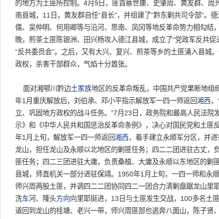
的地方为土匪所控制。4月9日，匪首蔡世康、史肇周、黄友群、周光
南县城，11日，黄友群自任“县长”，并组建了“黔东剿共司令部”。
儒、吴仲明、何用卿等与沿河、思南、凤冈等地反革命势力相勾结，盟
晚，煎茶土匪陈银洲、田兴杨攻入德江县城，成立了“党政军反共促
“反共委员会”。之后，又有大兴、复兴、煎茶等乡的土匪涌入县城
政权，杀害干部群众，气焰十分嚣张。
面对湘鄂川黔边
土家族
地区的反革命叛乱，中国共产党果断地组织
年1月重庆解放后，刘伯承、邓小平指示解放军一四一师返回
湘西
，
立、巩固地方政权的战斗任务。”7月23日，政务院和最高人民法院
示》和《中华人民共和国惩治反革命条例》，决心对国民党和土匪反
年1月上旬，解放军一四一师返回
湘西
，着手建立永顺军分区，并进
龙山，担任龙山及永顺以北地区的剿匪任务；四二二团进驻古丈，
匪任务；四二三团进驻大庸，负责桑植、大庸及永顺以东地区的剿
县城，师直机关一部分进驻保靖。1950年1月上旬，一四一师和永
师兴周两股土匪，并调四二二团协同四二一团合力清剿盘踞龙山里耶
洗
车
河、隆头
方向
向里耶挺进，13日与土匪发生交战，100多名土
道回到龙山的桂塘、老兴一带，师兴周匪部也逃奔八面山，陈子贤