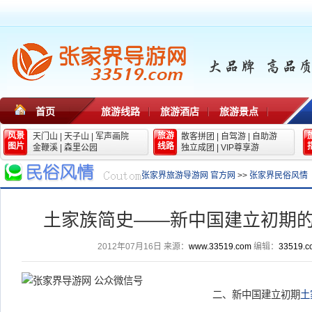
首页
旅游线路
旅游酒店
旅游景点
风景
旅游
天门山
|
天子山
|
军声画院
散客拼团
|
自驾游
|
自助游
图片
线路
金鞭溪
|
森里公园
独立成团
|
VIP尊享游
张家界旅游导游网 官方网
>>
张家界民俗风情
土家族简史——新中国建立初期
2012年07月16日
来源：
www.33519.com
编辑：
33519.c
二、新中国建立初期
土