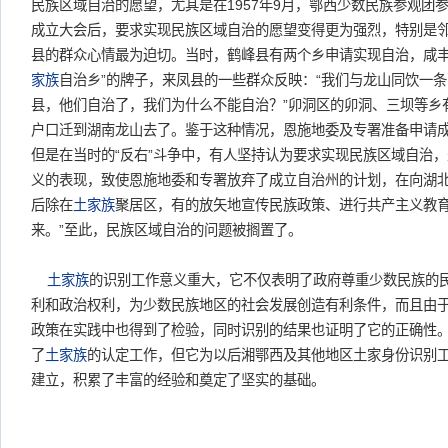
民族区域自治的愿望，尤其是在1957年9月，鄂西少数民族参观团
成立大会后，要求实现民族区域自治的愿望变得更为强烈，特别是
县的群众心情最为迫切。当时，鹤峰县有两个乡申请实现自治，咸丰
家族
自治乡”的牌子，来凤县的一些群众反映：“我们与龙山同饮一
县，他们自治了，我们为什么不能自治？”卯洞区的卯洞、三坝等乡
户口迁到湖南龙山去了。鉴于这种情况，恩施地委及专署准备申请成
但是在当时的“反右”斗争中，有人坚持认为要求实现民族区域自治
义的表现，致使恩施地委和专署放弃了成立自治州的计划，在向湖北
后除在
土家族
聚居区，有的放矢地宣传民族政策、进行共产主义教
来。”至此，民族区域自治的问题被搁置了。
土家族
的识别工作意义重大，它不仅表明了政府尊重少数民族的
利和政治权利，为少数民族地区的社会发展创造有利条件，而且由
政策在实践中也得到了检验，同时识别的结果也证明了它的正确性
了
土家族
的认定工作，但它为以后湘鄂西及其他地区土家身份识别
建立，积累了丰富的经验和奠定了坚实的基础。