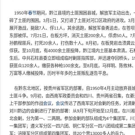
1950年
春节
期间，黔江县境的土匪围困县城，解放军主动出击，
碎了土匪的围困。3月1日，又打退了土匪对河口区政府的进攻。3月
展开激战，毙敌7人、俘11人，其余逃跑，解放军奋勇追击，在苍坝
东部被俘。7月21日，在板方坪，消灭土匪200余人，俘虏50人。7
孙鹏程匪兵，打死20余人，打伤数十人。8月初，在板凳岩击溃龚
俘获。至10月底，有4000余土匪投降，黔江境内土匪基本肃清。石
生后，中共石柱县委立即组成临时剿匪指挥部，并迅速夺回桥头，195
获匪众120余人，缴获各种枪100余支。至8月底，马祥明、陈攸
万富等人缴械投降，历时半年多的土匪叛乱遂告平息。
在黔东北地区，按贵州省军区的部署，自1950年4月主动放弃县
土匪斗争。9月初，由西南军政委员会和四川、贵州两省召集，在綦
上干部参加的作战
会议
，
会议
传达了西南军区对会剿的任务，对清
对川黔边的会剿进行了新的部署：从9月下旬开始至12月底，在川
北会剿，分为第一、二两期。参加会剿的部队组成为4个集团军，川
一集团军；遵义军分区一四六团、铜仁军分区一四八团组成第二集
军；涪陵军分区组成第四集团军，共20个营13000多人的兵力。