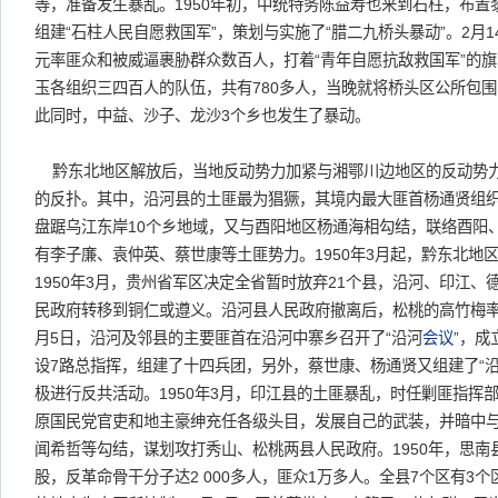
等，准备发生暴乱。1950年初，中统特务陈益寿也来到石柱，布
组建“石柱人民自愿救国军”，策划与实施了“腊二九桥头暴动”。2月
元率匪众和被威逼裹胁群众数百人，打着“青年自愿抗敌救国军”的
玉各组织三四百人的队伍，共有780多人，当晚就将桥头区公所包围
此同时，中益、沙子、龙沙3个乡也发生了暴动。
黔东北地区解放后，当地反动势力加紧与湘鄂川边地区的反动势
的反扑。其中，沿河县的土匪最为猖獗，其境内最大匪首杨通贤组
盘踞乌江东岸10个乡地域，又与酉阳地区杨通海相勾结，联络酉阳
有李子廉、袁仲英、蔡世康等土匪势力。1950年3月起，黔东北地
1950年3月，贵州省军区决定全省暂时放弃21个县，沿河、印江
民政府转移到铜仁或遵义。沿河县人民政府撤离后，松桃的高竹梅率
月5日，沿河及邻县的主要匪首在沿河中寨乡召开了“沿河
会议
”，成
设7路总指挥，组建了十四兵团，另外，蔡世康、杨通贤又组建了“
极进行反共活动。1950年3月，印江县的土匪暴乱，时任剿匪指挥
原国民党官吏和地主豪绅充任各级头目，发展自己的武装，并暗中
闻希哲等勾结，谋划攻打秀山、松桃两县人民政府。1950年，思南
股，反革命骨干分子达2 000多人，匪众1万多人。全县7个区有3个