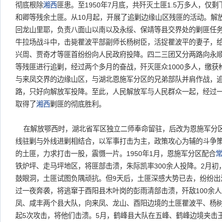
彻底根除
湘西
匪患。至1950年7月底，共歼灭土匪1.5万多人，仅
和卿等残余土匪。从10月起，开展了追剿边缘山区残匪的活动。解
回龙山里耶，负责八面山以南以及永绥、保靖等县交界处的剿匪任务
牛拉场战斗中，击毙瞿波平部副师长杨树臣，活捉瞿波平的妻子，
兴周、贾奇才等匪首纷纷向人民政府投降。四二三团又分两路向永
等残匪进行追剿，经过两个多月的奋战，歼灭匪众1000多人，缴获
与来凤交界的边缘山区，与湖北恩施军分区的兄弟部队并肩作战，
路，只好向解放军投降。至此，人民解放军与人民群众一起，经过
取得了
湘西
剿匪的彻底胜利。
在解放鄂西时，湖北省军区独立二师奉命留驻，后改为恩施军分区。
线驻剿与外线进剿相结合，以军事打击为主，政策攻心为辅的斗争
的土匪，力求打击一股，震慑一片。1950年1月，恩施军分区配合
铁炉坪、走马坪地区，将匪部击溃，朱际凯率300余人投降。2月
鼓眼洞，土匪试图负隅顽抗。但9天后，土匪深感大势已去，纷纷出
过一夜奔袭，将逃窜于酉阳县木叶岗的彭雨清部击溃，歼敌100余
凤、咸丰两个县大队，向来凤、龙山、酉阳边境的土匪瞿波平、杨
起5次攻击，将他们击溃。5月，鹤峰县大队在五峰、鹤峰边境夹击