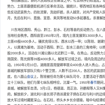
鄂西解放后，新的人民政权正在建设之中，社会秩序仍较混乱，
势力、土匪恶霸便趁机进行反革命活动。据统计，鄂西地区有各种反动
些反动武装势力，四处流窜，洗劫奸掳，杀人越货，对共产党和人民政府
月，先后在利川、恩施、宣恩、来凤等地发动50多起暴乱，杀害解放
川东地区酉阳、秀山、黔江、彭水、石柱等县的反动势力，在八
当地社会秩序。酉阳县至1950年2月，境内土匪发展到13000多
土匪49股4400多人，骚扰亮垭以东、酉水以西一带；以陈铨、谢建安
人，以龚滩为基地，活动于酉阳、黔江、彭水三县的三角地带；以杨
股2000多人，活动在川湘公路以北近黔江一带。在秀山，反动势
简国安、陈光佩等39股4000多人。解放军过境之后，境内及周边
动。1950年2月10日，湖南匪首周燮卿率匪众400余人进入秀山
县城的解放军部队只有1个警卫营，人数不过200人，各区的武装部队
底，在八面山
会议
上，陈铨被任命为第七纵队司令，主要活动于酉
立十三纵队，他们与第七纵队相呼应，沆瀣一气。1950年
春节
期间
县城，被解放军击溃。3月1日，杨德滋、周正治、孙鹏程等人又纠集
府。解放前夕，湖北利川县长郑子扬派遣安子炳在石柱与利川的边境
放大军过境时藏匿深山。在石柱，桥头乡乡长佘德瑜，暗中勾结谭