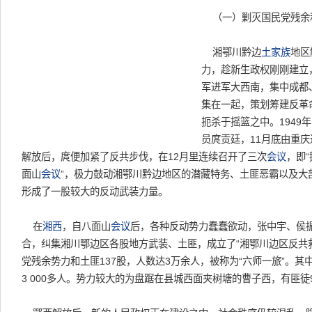
（一）剿灭国民党残余
湘鄂川黔边
土家族
地区
力，趁新生政权刚刚建立
军进军大西南，集中成都
集在一起，策划筹建反革
扼杀于摇篮之中。1949
员庹贡廷，11月底由重
解放后，庹便加紧了反共步伐，在12月里连续召开了三次
会议
，即“
面山
会议
”，极力鼓动湘鄂川黔边地区的潜藏特务、土匪恶霸以及大
形成了一股较大的反动武装力量。
在
湘西
，自八面山
会议
后，各种反动势力蠢蠢欲动，张中宇、侯
合，纠集湘川鄂边区各股地方武装、土匪，成立了“湘鄂川边区反共
党残余势力和土匪137股，人数达3万余人，被称为“六师一旅”。其
3 000多人。势力较大的为盘踞在县城西面夹树塘的曹子西，有匪徒9