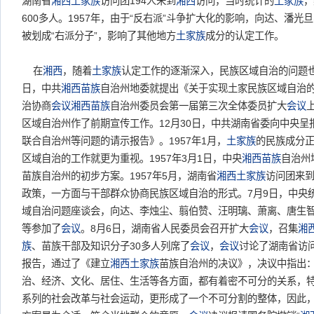
湖南省
湘西
土家族
访问团194人来到
湘西
访问，当时统计的
土家族
，
600多人。1957年，由于“反右派”斗争扩大化的影响，向达、潘
被划成“右派分子”，影响了其他地方
土家族
成分的认定工作。
在
湘西
，随着
土家族
认定工作的逐渐深入，民族区域自治的问题也提
日，中共
湘西
苗族
自治州地委就提出《关于实现土家民族区域自治
治协商
会议
湘西
苗族
自治州委员会第一届第三次全体委员扩大
会议
区域自治州作了前期宣传工作。12月30日，中共湖南省委向中央呈
联合自治州等问题的请示报告》。1957年1月，
土家族
的民族成分
区域自治的工作就更为重视。1957年3月1日，中央
湘西
苗族
自治州
苗族自治州的初步方案。1957年5月，湖南省
湘西
土家族
访问团来
政策，一方面与干部群众协商民族区域自治的形式。7月9日，中央
域自治问题座谈会，向达、李烛尘、翦伯赞、汪明璃、萧离、唐生
等参加了
会议
。8月6日，湖南省人民委员会召开扩大
会议
，召集
湘
族
、苗族干部及知识分子30多人列席了
会议
，
会议
讨论了湖南省访
报告，通过了《建立
湘西
土家族
苗族自治州的决议》，决议中指出
治、经济、文化、居住、生活等各方面，都有着密不可分的关系，
系列的社会改革与社会运动，更形成了一个不可分割的整体，因此