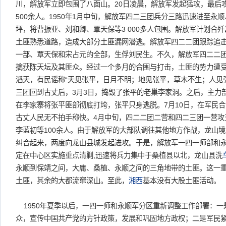
川，解放军立即包围了八面山。20日凌晨，解放军发起猛攻，最后
500余人。1950年1月中旬，解放军四二三团兵分三路迅速进至永
坪，将曹振亚、刘和卿、覃天保等3 000多人包围。解放军计划合
土匪熟悉道路，造成大部分土匪漏网潜逃。解放军四二二团跟踪追
一部、覃天保和宋占元的全部，生俘刘民生。不久，解放军四二二
擒获陈天坛及其匪众。经过一个多月的合围与打击，土匪的势力遭
滔天，有民谣称“天见张平，日月不明；地见张平，草木不生；人见
三团回到古丈后，3月3日，捣毁了张平的老巢李家洞。之后，主力
在李家寨将张平匪部彻底打垮，张平只身逃脱。7月10日，在军民
古丈人民无不拍手称快。4月中旬，四二二团二营和四二三团一营攻
李蓝初等100余人。由于解放军的大部队调往其他地方作战，龙山
纠合起来，两度向龙山县城发起进攻。于是，解放军一四一师部和
定在中心区实施重点清剿,迅速将兵力集中于桑植县以北，龙山县洗
永顺到保靖之间，大庸、桑植、永顺之间的三角地带的土匪。这一
土匪，其余的大都流窜深山。至此，
湘西
基本没有大股土匪活动。
1950年夏季以后，一四一师和永顺军分区重新调整工作部署：一
众，宣传中国共产党的方针政策，发展和巩固地方政权；二是军民