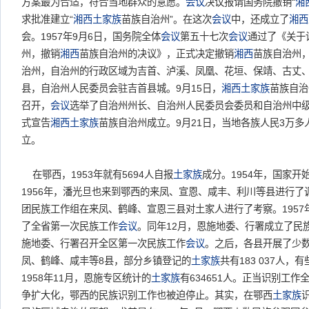
方案最为合适，符合当地群众的意愿。
会议
决议报请国务院撤销“
湘
求批准建立“
湘西
土家族
苗族自治州”。在这次
会议
中，还成立了
湘西
会。1957年9月6日，国务院全体
会议
第五十七次
会议
通过了《关于
州，撤销
湘西
苗族自治州的决议》，正式决定撤销
湘西
苗族自治州
治州，自治州的行政区域为吉首、泸溪、凤凰、花垣、保靖、古丈、
县，自治州人民委员会驻吉首县城。9月15日，
湘西
土家族
苗族自治
召开，
会议
选举了自治州州长、自治州人民委员会委员和自治州中级
式宣告
湘西
土家族
苗族自治州成立。9月21日，当地各族人民3万
立。
在鄂西，1953年就有5694人自报
土家族
成分。1954年，国家
1956年，潘光旦也来到鄂西的来凤、宣恩、咸丰、利川等县进行了调
团民族工作组在来凤、鹤峰、宣恩三县对土家人进行了考察。1957
了全省第一次民族工作
会议
。同年12月，恩施地委、行署成立了民族
施地委、行署召开全区第一次民族工作
会议
。之后，各县开展了少
凤、鹤峰、咸丰等8县，部分乡镇登记的
土家族
共有183 037人，有
1958年11月，恩施专区统计的
土家族
有634651人。正当识别工作
争扩大化，鄂西的民族识别工作也被迫停止。其实，在鄂西
土家族