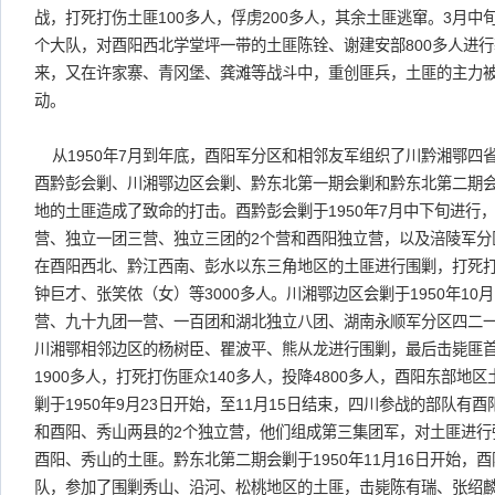
战，打死打伤土匪100多人，俘虏200多人，其余土匪逃窜。3月
个大队，对酉阳西北学堂坪一带的土匪陈铨、谢建安部800多人进
来，又在许家寨、青冈堡、龚滩等战斗中，重创匪兵，土匪的主力
动。
从1950年7月到年底，酉阳军分区和相邻友军组织了川黔湘鄂四
酉黔彭会剿、川湘鄂边区会剿、黔东北第一期会剿和黔东北第二期会
地的土匪造成了致命的打击。酉黔彭会剿于1950年7月中下旬进行
营、独立一团三营、独立三团的2个营和酉阳独立营，以及涪陵军分
在酉阳西北、黔江西南、彭水以东三角地区的土匪进行围剿，打死打
钟巨才、张笑侬（女）等3000多人。川湘鄂边区会剿于1950年1
营、九十九团一营、一百团和湖北独立八团、湖南永顺军分区四二
川湘鄂相邻边区的杨树臣、瞿波平、熊从龙进行围剿，最后击毙匪
1900多人，打死打伤匪众140多人，投降4800多人，酉阳东部地
剿于1950年9月23日开始，至11月15日结束，四川参战的部队有
和酉阳、秀山两县的2个独立营，他们组成第三集团军，对土匪进行
酉阳、秀山的土匪。黔东北第二期会剿于1950年11月16日开始，
队，参加了围剿秀山、沿河、松桃地区的土匪，击毙陈有瑞、张绍