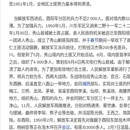
至1951年1月，全地区土匪势力基本得到肃清。
当解放军西进后，酉阳军分区的兵力不足2 000人。面对境内数
薄。为了加强兵力，1950年1月，川东军区又调来二野十一军二十二
年1月30日，秀山县城被土匪占据，县人民政府机关被迫迁至酉阳
一团进入秀山，成立了秀山剿匪指挥部，并于
春节
期间一举攻下了
仁土匪活动猖獗，解放军又派兵前往，打败钱汉杰等200多名匪兵
川。但是到了5月，秀山境内的土匪又开始活动。8月，境内匪首李
之后，组织了4 000多人，策划在9月4日再次攻打秀山县城。由于
溃了敌人的进攻。为了更加有效地打击土匪，人民解放军重新进行
界，将兵力划为东、西两大战场，东战场包括秀山龙池、官庄、石
东酉酬、后溪直至八面山一带地方，会同
湘西
部队，实现对土匪的
梅江、兰桥、龙凤、茅坡、溶溪至酉阳李溪、仙坝、焦溪场、南腰
地方，组织秀山、酉阳的兵力，并会同铜仁军分区三十一师主力、
净山。11月，人民解放军两路推进，分别对杨通贤、蔡世康、彭景
与搜捕，最终将李琛、熊子云等击毙，并活捉陈光佩、王西之、简
除。在酉阳，1950年2月，解放军决定首先对盘踞于酉阳东部泡木
廷、杨树臣等正在泡木坪召开
会议
，有匪众3000多人。2月7日凌