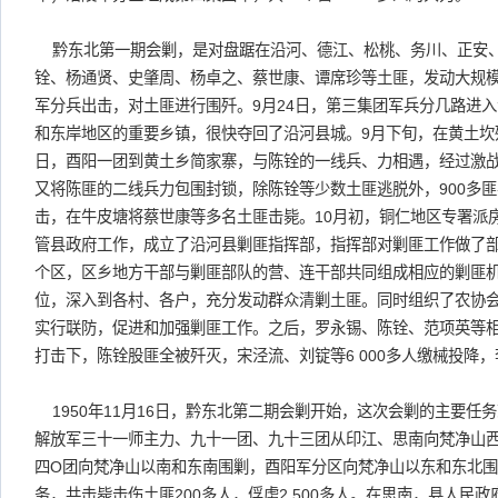
黔东北第一期会剿，是对盘踞在沿河、德江、松桃、务川、正安
铨、杨通贤、史肇周、杨卓之、蔡世康、谭席珍等土匪，发动大规
军分兵出击，对土匪进行围歼。9月24日，第三集团军兵分几路进入
和东岸地区的重要乡镇，很快夺回了沿河县城。9月下旬，在黄土坎
日，酉阳一团到黄土乡简家寨，与陈铨的一线兵、力相遇，经过激
又将陈匪的二线兵力包围封锁，除陈铨等少数土匪逃脱外，900多
击，在牛皮塘将蔡世康等多名土匪击毙。10月初，铜仁地区专署派
管县政府工作，成立了沿河县剿匪指挥部，指挥部对剿匪工作做了部
个区，区乡地方干部与剿匪部队的营、连干部共同组成相应的剿匪
位，深入到各村、各户，充分发动群众清剿土匪。同时组织了农协
实行联防，促进和加强剿匪工作。之后，罗永锡、陈铨、范项英等
打击下，陈铨股匪全被歼灭，宋泾流、刘锭等6 000多人缴械投降
1950年11月16日，黔东北第二期会剿开始，这次会剿的主要任
解放军三十一师主力、九十一团、九十三团从印江、思南向梵净山
四O团向梵净山以南和东南围剿，酉阳军分区向梵净山以东和东北围剿
务，共击毙击伤土匪200多人，俘虏2 500多人。在思南，县人民政府