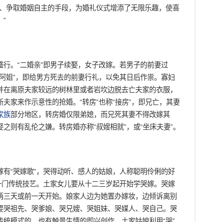
约、争取婚姻自主的手段，为婚礼仪式增添了无限乐趣，使喜
”
。“二婚亲”即男子续娶，女子改嫁。若男子的前妻过
阿姐”，即给男方死去的前妻行礼，以免其日后作祟。寡妇
并在离原夫家较远的树林里或者岩坎边脱去亡夫家的衣服，
夫家来作示意性的抢婚。“转房”也称“接房”，即兄亡，其妻
家族
部分地区，转房婚仅限弟媳，而兄死其妻不得改嫁其
之则有乱伦之嫌。转房婚亦称“叔嫂相就”，或“坐床夫妻”。
嫁有“哭嫁歌”，哭得动听、感人的姑娘，人称聪明伶俐的好
是一门传统技艺。土家女儿要从十二三岁起开始学哭嫁。哭嫁
两三天或前一天开始。娘家人边为她置办嫁妆，边倾诉离别
要哭祖先、哭爹娘、哭兄嫂、哭姐妹、哭媒人、哭自己。哭
统模式的，也有触景生情的即兴创作。土家姑娘利用“哭”