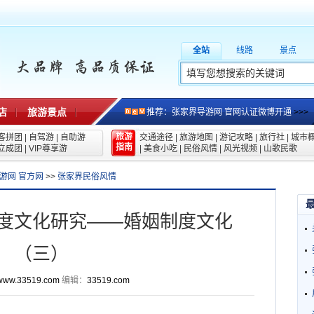
全站
线路
景点
店
旅游景点
推荐：张家界导游网 官网认证微博开通
>>>
旅游
客拼团
|
自驾游
|
自助游
交通途径
|
旅游地图
|
游记攻略
|
旅行社
|
城市
指南
立成团
|
VIP尊享游
|
美食小吃
|
民俗风情
|
风光视频
|
山歌民歌
游网 官方网
>>
张家界民俗风情
度文化研究——婚姻制度文化
（三）
www.33519.com
编辑：
33519.com