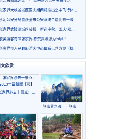
洪江古商城延续千年.绍兴班为最有名青楼之一
张家界大峡谷景区国庆期间将推出空中飞行体…
永定公安分局喜获全市公安系统合唱比赛一等…
张家界武陵源城区装扮一新迎中秋、国庆“双…
欧美游客青睐张家界 称赞武陵源为“仙山”…
张家界市人民政府游客中心体系运营方案（概…
图文欣赏
张家界必去十景点：…
张家界之魂——张家…