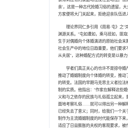
亲’，这是一种古代抢婚习俗的遗留，
方家便将大门关起来，拒绝迎亲队伍进入
理论界同仁多引用《周易·屯》之“爻
渊源关系。“屯如遭如，乘马班如，匪寇
生于对偶婚向个体婚演进的原始社会末期
社会生产中的地位日趋重要，他们要求不再
从夫居”，这种婚配方式的转变是以暴力
学者们真正关心的也许不是掠夺婚产
推动了婚姻制度向个体婚的转变，推动
的转变。法国的早期马克思主义者拉法
制的实质。他指出：“作家在解释这些
义和与之依存的民族与礼俗孤立起来，
面地考察礼俗……就可以得出另一种解
已经失去了意义；同时，给我们一个关
制作为主流婚姻制度的时代能保存下来
适应了日益膨胀的夫权的客观要求，被