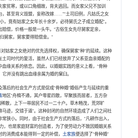
夫家贫寒，或以口角细故，背夫逃回。而女家父兄不加训
，甚至背义毁盟，妄称改嫁……”“土司旧例，凡姑氏之女
大小，竟有姑家之女年长十余岁，必待舅氏之子成立婚配”。
出赔偿，价格一般是一头牛。“古俗生女先尽舅家定亲，
未归舅家，舅家要得赔偿金。”
对姑家之女绝对的优先选择权，确保舅家“种”的延续。这种
在土司时代的复活，虽然人们已经放弃了父系亚血亲婚配的
中血缘关系的依恋。因此，以婚姻实践的意义上看，“骨种
式，它并没有跳出血缘亲属为婚的窠臼。
及落后的社会生产方式是促成“骨种婚”婚俗产生与延续的重
族
地区“舟楫不通，其户零星四散，罕聚族而居者，五方杂
烟稀散，上下一带居民不过一二十户。草木畅茂，荒郊旷
蹄马迹，交错于道”。这种封闭的自然环境造成了人们之间社
非常狭小。同时，由于社会生产方式的落后，“凡耕作出入，
动力，也是家庭财富的创造者，为了使劳动力不致因婚姻关系
时的消费成本能得到一定的补偿，
土家族
便选择了“骨种婚”