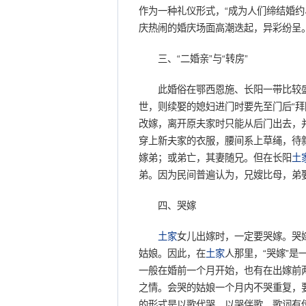
作为一种礼仪形式，“成为人们缔结婚
庆热闹的婚庆场面高潮迭起，异彩纷呈。
三、“二婚亲”与“转房”
此婚俗在鄂西恩施、长阳一带比较盛行
世，则续娶的媳妇进门时要先至门后“拜
改嫁，离开原夫家时只能从后门出去，
穿上新夫家的衣服，腰间系上草绳，待新
嫁弟；或弟亡，其妻随兄。但在长阳
土
弟。因为民间普遍认为，兄嫂比母，弟娶
四、哭嫁
土家
女儿出嫁时，一定要哭嫁。哭
姑娘。因此，在
土家
人那里，“哭嫁”
一般在婚前一个月开始，也有在出嫁前
之情。会哭的姑娘一个月内不哭重复，
的形式是以歌代哭，以哭伴歌。歌词有传