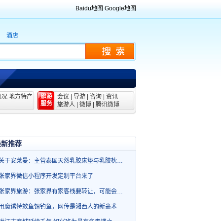
Baidu地图
Google地图
酒店
旅游
概况
地方特产
会议
|
导游
|
咨询
|
资讯
服务
旅游人
|
微博
|
腾讯微博
最新推荐
关于安莱曼：主营泰国天然乳胶床垫与乳胶枕…
张家界微信小程序开发定制平台来了
张家界旅游：张家界有家客栈要转让，可能会…
用魔诱特效鱼饵钓鱼，网传是湘西人的新蛊术