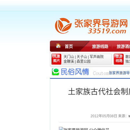
首页
旅游线路
旅游酒
风景
旅游
天门山
|
天子山
|
军声画院
散
图片
线路
金鞭溪
|
森里公园
独
张家界旅游导
土家族古代社会制
2012年05月08日
来源：