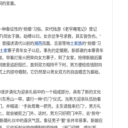
间的变量。
一种象征性的“抢婚”习俗。宋代陆游《老学庵笔记》曾记
乃伺女于路，劫缚以归，女亦忿争号求救，其实皆伪也。”
，曾描述清代以前的
湘西
凤凰、吉首等地
土家族
的“抢婚”习
土家
寨子青年女子以后，事先约定婚期，新郎邀约本寨青年
鼓，举着灯笼火把奔向女方寨子，到了女家，抢得新娘后塞
则故意追赶阻拦，直到双方相持不下时，男方便给些钱财向
形式上的掠夺婚制，它仍然是以男女双方的自由婚恋为基础，
迁中逐步演化为迎亲礼俗中的一个组成部分，具有了新的文化
东秀山一带，盛行一种“拦门”仪式。当男方迎亲队伍抬着
，并唱道：“手执鸳鸯一把凭，主东请我来拦门”，男方礼
，就会被拒之门外，这时，男方只好把门冲开，去“抢夺”
了新婚礼仪中的喜庆气氛，象征男子“娶”亲并非易事，新娘应
，它也折射出掠夺婚制的原始性，“闭门迎婿，或叫‘拒