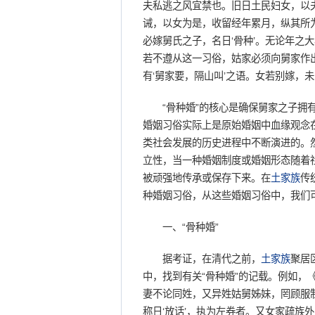
夫私逃之风宜禁也。旧日土民妇女，以
诫，以女为是，收留经年累月，纵其所为
必嫁舅氏之子，名日‘骨种’。无论年之
若不遵从这一习俗，姑家必须向舅家作
有‘舅家要，隔山叫’之语。女若别嫁，
“骨种婚”的核心是确保舅家之子拥有
婚姻习俗实际上是原始婚姻中血缘观念
类社会发展的历史进程中不断演进的。
立性，当一种婚姻制度或婚姻形态随着
被顽强地传承或保存下来。在
土家族
传
种婚姻习俗，从这些婚姻习俗中，我们
一、“骨种婚”
据考证，在清代之前，
土家族
聚居
中，找到有关“骨种婚”的记载。例如，
妻不论同姓，又异姓姑舅姊妹，罔顾服
称日‘放话’，执为左券者。又女家疏族