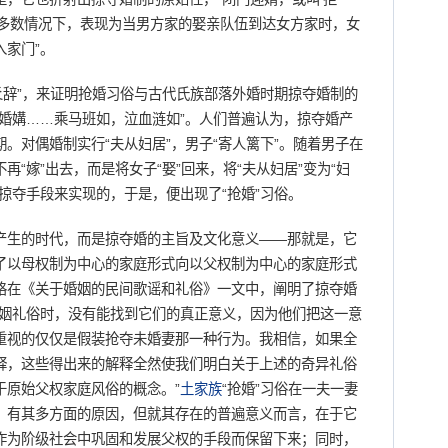
大多数情况下，表现为当男方家的娶亲队伍到达女方家时，女
家门”。
辞”，来证明抢婚习俗与古代氏族部落外婚时期掠夺婚制的
婚媾……乘马班如，泣血涟如”。人们普遍认为，掠夺婚产
。对偶婚制实行“夫从妇居”，男子“寄人篱下”。随着男子在
“嫁”出去，而是将女子“娶”回来，将“夫从妇居”变为“妇
掠夺手段来实现的，于是，便出现了“抢婚”习俗。
生的时代，而是掠夺婚的主旨及文化意义——那就是，它
了以母权制为中心的家庭形式向以父权制为中心的家庭形式
格在《关于婚姻的民间歌谣和礼俗》一文中，阐明了掠夺婚
婚姻礼俗时，没有能找到它们的真正意义，因为他们把这一意
重视的仅仅是假装抢夺未婚妻那一种行为。我相信，如果全
释，这些得出来的解释全然使我们明白关于上述的奇异礼俗
于原始父权家庭风俗的概念。”
土家族
“抢婚”习俗在一夫一妻
，有其多方面的原因，但就其存在的普遍意义而言，在于它
作为阶级社会中巩固和发展父权的手段而保留下来；同时，