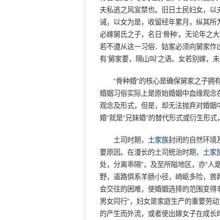
夫私逃之风宜禁也。旧日土民妇女，以
诫，以女为是，收留经年累月，纵其所为
必嫁舅氏之子，名日‘骨种’。无论年之
若不遵从这一习俗．姑家必须向舅家作
有‘舅家要，隔山叫’之语。女若别嫁，
“骨种婚”的核心是确保舅家之子拥有
婚姻习俗实际上是原始婚姻中血缘观念
观念及形式，但是，却无法抛弃对婚姻
婚”就是“兄妹婚”的替代形式或衍生形
土司时期，
土家族
封闭的自然环境
要原因。在漫长的土司统治时期，
土家
处，分离乖隔”，及至所隘地区，亦“人
野，道路俱系羊肠小径，崎岖多险，兽
会交往的困难，使婚姻选择的范围变得
男女同行”，妇女是家庭生产的重要劳
的产生而外流，或者使出嫁女子在成长