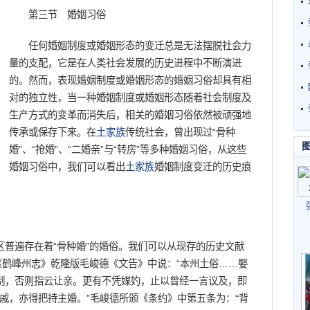
第三节 婚姻习俗
任何婚姻制度或婚姻形态的变迁总是无法摆脱社会力
量的支配，它是在人类社会发展的历史进程中不断演进
的。然而，表现婚姻制度或婚姻形态的婚姻习俗却具有相
对的独立性，当一种婚姻制度或婚姻形态随着社会制度及
生产方式的变革而消失后，相关的婚姻习俗依然被顽强地
传承或保存下来。在
土家族
传统社会，曾出现过“骨种
婚”、“抢婚”、“二婚亲”与“转房”等多种婚姻习俗，从这些
婚姻习俗中，我们可以看出
土家族
婚姻制度变迁的历史痕
区普遍存在着“骨种婚”的婚俗。我们可以从现存的历史文献
《鹤峰州志》乾隆版毛峻德《文告》中说：“本州土俗……娶
制，否则指云让亲。更有不凭媒妁，止以曾经一言议及，即
外戚，亦得把持主婚。”毛峻德所颁《条约》中第五条为：“背