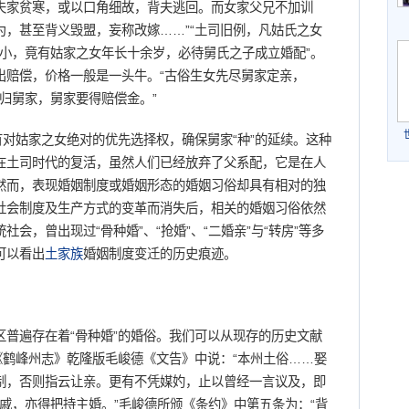
夫家贫寒，或以口角细故，背夫逃回。而女家父兄不加训
，甚至背义毁盟，妄称改嫁……”“土司旧例，凡姑氏之女
大小，竟有姑家之女年长十余岁，必待舅氏之子成立婚配”。
出赔偿，价格一般是一头牛。“古俗生女先尽舅家定亲，
未归舅家，舅家要得赔偿金。”
对姑家之女绝对的优先选择权，确保舅家“种”的延续。这种
在土司时代的复活，虽然人们已经放弃了父系配，它是在人
然而，表现婚姻制度或婚姻形态的婚姻习俗却具有相对的独
社会制度及生产方式的变革而消失后，相关的婚姻习俗依然
统社会，曾出现过“骨种婚”、“抢婚”、“二婚亲”与“转房”等多
可以看出
土家族
婚姻制度变迁的历史痕迹。
区普遍存在着“骨种婚”的婚俗。我们可以从现存的历史文献
《鹤峰州志》乾隆版毛峻德《文告》中说：“本州土俗……娶
制，否则指云让亲。更有不凭媒妁，止以曾经一言议及，即
外戚，亦得把持主婚。”毛峻德所颁《条约》中第五条为：“背