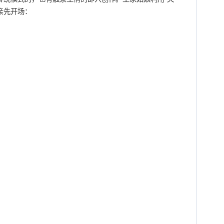
亲先开场：
。
。
：
。
。