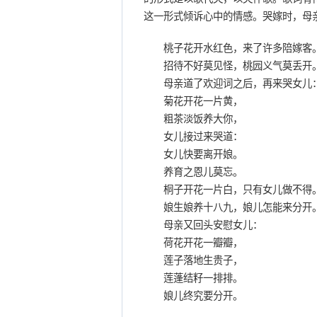
这一形式倾诉心中的情感。哭嫁时，母
桃子花开水红色，来了许多陪嫁客
招待不好莫见怪，桃园义气莫丢开
母亲道了欢迎词之后，再来哭女儿
菊花开花一片黄，
粗茶淡饭养大你，
女儿接过来哭道：
女儿快要离开娘。
养育之恩儿莫忘。
桐子开花一片白，只有女儿做不得
娘生娘养十八九，娘儿怎能来分开
母亲又回头安慰女儿：
荷花开花一瓣瓣，
莲子落地生贵子，
莲蓬结籽一排排。
娘儿终究要分开。