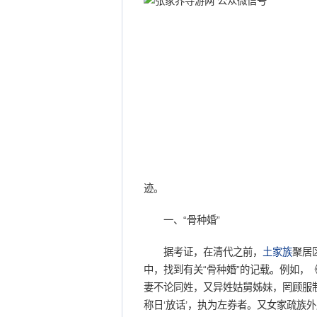
迹。
一、“骨种婚”
据考证，在清代之前，
土家族
聚居
中，找到有关“骨种婚”的记载。例如，
妻不论同姓，又异姓姑舅姊妹，罔顾服
称日‘放话’，执为左券者。又女家疏族