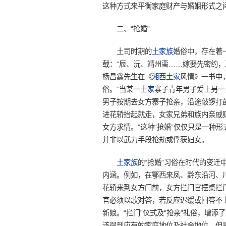
这种方式来平衡家庭财产与婚姻形式之
二、“抢婚”
土司时期的
土家族
婚俗中，存在着
载：“辰、沅、靖州蛮……嫁娶先密约，
杨昌鑫先生在《
湘西
土家
风情》一书中
俗。“当某一
土家
寨子青年男子爱上另一
男子按期去女方寨子抢亲，沿途敲锣打
进花轿抬起就走，女家兄弟和族内亲戚
女方求情。”这种“抢婚”仅仅只是一种
并非以武力手段抢劫或俘获妇女。
土家族
的“抢婚”习俗在时代的变
内涵。例如，在鄂西来凤、黔东沿河、川
花轿来到女方门前，女方拦门官摆桌拦门
官必须以歌对答，若反应迟缓或回答不上
新娘。“拦门”仪式及“抢亲”礼俗，增添
该得到应有的家庭地位及社会地位。但是