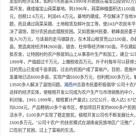
类型的经济实体，如利川市民委从1990年开始就在福宝山投资92
菜开发，建成福宝山莼菜基地。到1996年，莼菜种植面积达1100亩
元，创税12.6万元，利润45.4万元。基地的建成，不仅解决了当地
题，而且通过莼菜采摘、土地租赁及鲜叶加工等，使243户农民年平均收
决了温饱，部分农民由此摆脱贫困。又如恩施州民委、鹤峰县民委于19
投入70万元，与该县的走马镇联合，在木耳山租赁荒山2100亩，办
亩。营造高效经济林2800亩，银杏、杜仲等经济林700亩。不仅
批农舍，让特困村的农户移居到山上从事茶叶生产和加工，建立“公
1999年，产值超过千万元，上缴税收百万元。升子村每年可以获得土
日的荒山已变成千亩茶园，过去的贫困户成了富裕户。目前，恩施
发基地已达6000多亩，实现产值5500多万元，创利税300多万元，
13500多人解决了温饱问题。
湘西
州吉首市民委积极倡导“公司十农
这样的经济实体，使椪柑开发公司成为农户生产与市场销售的中介
利对接。1991-1999年，椪柑累计产量达1.22亿公斤，收入达1.8
均5204元，产品畅销10多个省市区，参加项目开发的8000多户贫
活水平，5100多户实现了稳定脱贫。桠柑开发公司也不断发展壮大
1500多万元。“公司十农户”的扶贫模式在湖南省民族地区广泛推
口告别了贫困，过上了富裕的生活。