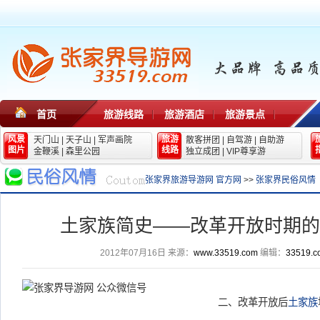
首页
旅游线路
旅游酒店
旅游景点
风景
旅游
天门山
|
天子山
|
军声画院
散客拼团
|
自驾游
|
自助游
图片
线路
金鞭溪
|
森里公园
独立成团
|
VIP尊享游
张家界旅游导游网 官方网
>>
张家界民俗风情
土家族简史——改革开放时期的
2012年07月16日
来源：
www.33519.com
编辑：
33519.c
二、改革开放后
土家族