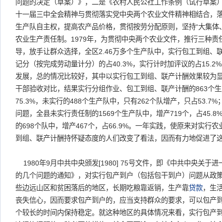
问题的决定（草案）》，二是《农村人民公社工作条例（试行草案
十一届三中全会精神与贯彻落实党中央两个农业文件精神相结合，
生产队自主权，提高农产品价格，贯彻按劳分配原则，坚持“大集体
农业生产责任制。1979年，为贯彻中央两个农业文件，推行三种
导，放手让群众选择，全区2.46万多个生产队中，实行包工到组、联
记分（按完成劳动量计分）的占40.3%，实行计时加评议的占15.
发展，总的情况比较好，其中以实行包工到组、联产计酬效果较为
干部验收对比，结果实行分组作业、包工到组、联产计酬的863个生
75.3%，未实行的488个生产队中，只有262个队增产，只占53.
问题，全县未实行责任制的1569个生产队中，增产719个，占45.
的698个队中，增产467个，占66.9%。一年实践，使原来对实行
到组、联产计酬持怀疑态度的人们改变了看法，因而有力地促进了
1980年9月中共中央颁发[1980] 75号文件，即《中共中央关
的几个问题的通知》，对实行包产到户（包括包干到户）问题从政策
些边远山区和贫困落后的地区，长期吃粮靠返销，生产靠
贷款
，生
丧失信心，因而要求包产到户的，应当支持群众的要求，可以包产
个较长的时间内保持稳定。就这种地区的具体情况来看，实行包产