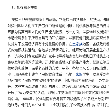
3．加强知识扶贫
扶贫不只是提供物质上的帮助，它还应当包括知识上的扶助。知
对贫困地区人们在生产劳作中所遭遇的困难，提供科技与信息的咨
直接为提高当地人们的生产能力服务；另一方面，是指通过发展贫
市场经济条件下所应当具有的知识素质，从而使他们更加适应现代
扶贫对于发展经济具有十分重要的作用，在
土家族
地区，各级政府
式的知识扶贫活动，各地从实际情况出发，组织诸如开展企业生产
乡，选派农科专家或到农户家中指导养殖家禽动物或到田间地头去
害以及施肥灌溉等活动，迅速提高当地人们的生产能力，起到立竿
很强的实效性，深受老百姓的喜爱。另外，各地也从长远目标出发
业，现已基本上建立了民族教育体系，当地
土家族
学生可以享受到
地还加强了民族学校“硬软件”的建设，包括师资力量的培训与办学
等，这些方面都取得了长足的进步。这为实现经济振兴与发展储备
开展了“智力支边”的活动，组织民主党派与工商联对少数民族地区
询活动。1984年，民建湖南省委与省工商联选派了50名成员分别
边服务，他们为10个企业、11个项目提供了经济技术咨询，培训了