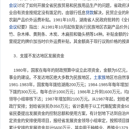
会议
讨论了如何开展全省民族贸易和民族用品生产的问题，省政府决
业自有资金按规定没有拨足的，由银行低息
贷款
解决，民贸企业的利
农副产品价外运费补贴。1981年10月，湖南省人民政府批转的《
会议
纪要》指出：从1981年10月起恢复执行民族地区农副产品价
竹、杂木棒、黄荆条、木炭、木扁担和锄头柄等14种。补贴金额的
里规定的牌价加当时价外运费补贴，其金额高于现行议购价格的按
3．支援不发达地区发展资金
1980年，国家在每年的财政预算中设立此项资金，金额为5亿元
事业的建设。不发达地区绝大多数为民族地区，
土家族
地区也自然
1981-1983年，国家每年拨给湖南200万元；1984-1985年每年
下拨的300万元，每年合计1000万元；1986年上升到1600万元
领导小组审核下达；1987年增加到2100万元。从1987年起，划给
政厅安排；划给省扶贫办350万元；省计委用于以工代赈配套资金50
省民委提出发展资金的控制总额和使用方案，有计划地下达到自治
定资金的安排使用项目，报经省发展资金领导小组审定，按照项目拨款。
累计安排的发展资金共计5600万元，其中用于种植业、养殖业1379