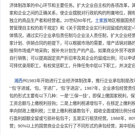
济体制改革的中心环节和主要任务。扩大企业自主权的各项改革，
家和企业之间的正确关系，使企业摆脱对行政机构的附庸地位，拥
独立的商品生产者和经营者。20世纪80年代，
土家族
地区根据国务
营管理自主权的若干规定》和《关于国营企业实行利润留成的规定>
体情况，通过实行企业承包责任制与企业法人责任制，扩大企业经
家计划、供销合同的前提下，可以根据市场的需要，增产适销对路
接到市场或产地采购；按补充计划生产的产品，如果商业外贸不收
自行销售；可以提高固定资产折旧率及其企业的留成比例；可以申
可择优录用职工，有权奖惩职工，升降任免中层以下职工，并决定
湘西
州1983年开始进行工业经济体制改革，推行企业承包制是
“‘包’字进城，‘包，字进厂，‘包’字进店”。1987年，企业承包经
包的形式主要有以下几种：一是“三保一挂”，即保上缴国家税利，
工资总额与上缴税利挂钩；二是上缴利税递增包干，在核定上缴利
率向财政上缴利税；三是上缴利税基数包干，超收全面或按比例分
行盈利超额全留或亏损补贴包干；五是实行租赁经营。1988年，8
营；90%以上的国营商业企业实行了不同形式的承包经营，其中招标