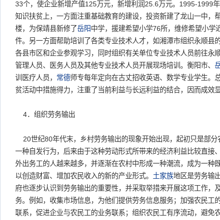
33个，使企业新增产值125万元，新增利润25.6万元。1995-199
知识扶贫上，一方面注重基础教育的建设，投资新建了龙山一中，
楼，为保靖县新修了
岳阳
中学，援建希望小学76所，维修希望小学
件。另一方面帮助培训了各类专业技术人才，如湘潭市组织永顺县
各县市区和企业参观学习，同时组织有关单位专业技术人员前往永
管理人员、医务人员及其他专业技术人员开展现场培训。衡阳市、
训医疗人员，
常德
师专每年定向在古丈招收英语、数学专业学生。
贫活动中措施得力，注重了当前利益与长远利益的结合，因而成效
4．组织劳务输出
20世纪80年代末，乡村劳务输出的现象开始出现，起初只是部分
一种自发行为，后来由于这种劳动形式所带来的经济利益比较直接
外出务工的人越来越多，并逐渐在农村中形成一种潮流，成为一种
以创造财富、增加农民收入的新的产业形式。
土家族
地区是劳务输
府也逐步认识到劳务输出的重要性，并采取举措来开展这项工作，
务。例如，收集市场信息，为他们提供劳务信息服务；加强农民工
联系，促进企业与农民工的业务联系；组织农民工有序流动，避免