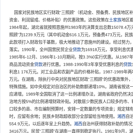
国家对民族地区实行财政“三照顾”（机动金、预备费、民族地区补
资金、利润留成、价格补贴）的优惠政策。这些政策在
土家族
地区
1984年起，湖北省就按照恩施州1983年的决算支出总数15078.
照顾”为1239.9万元（其中机动金616.1万元，预备费473万元，民
此款项打入财政包干基数，极大地推动了恩施州的建设。经过努力，
落实。1990年，全州国营民贸企业
贷款
为16918万元，享受利息优惠2
1985年6-12月、1986年1-10月期间，按3.3%0实行优惠。从19
商品流动资金
贷款
进行优惠。1988-1990年3年享受优惠利息的
贷款
利息1 176万元。对工业品和农副产品的价格补贴，1987-1989年两项
万元。在湖南，除执行中央对民族地区财政“三照顾”的优惠政策外
特殊措施。如中央规定对自治区的补助数额递增10%，湖南省按这
应递增。1989年全国取消了这一比例递增办法，湖南省政府仍然决定
治地方按5%的比例递增财政补贴。对散居少数民族人口较多的市、
口较多的县、市在编制预算时，安排一定数量的专项资金；规定辖
时，应留有余地；民族乡财政超收部分全部留给当地使用。
湘西
自
554.9万元，以后逐年呈上升趋势。
湘西
自治州获得财政补助的情况为：
3416万元。民贸“三照顾”在湖南一直得到稳定执行。1981年9月