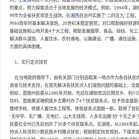
兴，
土家族
地区不失时机，根据当地的实际情况，积极调整经济发
的重点，努力探索适合于当地发展的经济模式。例如，1994年，湖
州作为全省扶贫攻坚主战场，在
湘西
自治州实施了“二四五九”工程，
州40周年时基本解决温饱，20世纪末稳定脱贫；对口帮助搞好财
基础设施和山地开发4个大工程；帮助发展烟草、食品、轻纺、化工
解决群众温饱、人畜饮水、农村通电、公路建设、广播、通信设施、
方面的具体困难。
1．实行定点扶贫
在当地政府倡导下，由有关部门分别选取某一地点作为各自扶贫
资金与技术支持，在首先解决各扶贫点人们温饱问题的基础上，全
例如，恩施州民委从1985年开始，先后在建始官店区照京乡、利
坊村、恩施黄泥塘侗族乡古寨村办了4个扶贫联系点，给予资金援助
整修学校、修建人畜饮水工程等，使各联系点面貌一新，取得了良
“无中学、无广播、无电灯、山大无钱用、人多无出路”的“十无之乡”
民委在全州已先后创办了30多个扶贫联系点。在湖南，从1984年
持派人轮流到少数民族乡村蹲点扶贫，帮助制定扶贫规划，下拨资