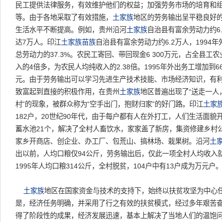
民工提供法律服务，有效维护他们的权益；加强劳务市场的培育和
等。由于各地采取了有效措施，
土家族
地区的劳务输出呈平稳良好
生活水平不断提高。例如，贵州沿河
土家族
自治县有富余劳动力约6.
达7万人。印江
土家族
苗族
自治县有富余劳动力约6.2万人，1994年
总劳动力的37.3%。农民工寄回、带回现金6 300万元，占全县工
入的4倍多，为农民人均纯收入的2.38倍。1995年外出务工增加到6
元。由于劳务输出可以学习先进生产技术技能、市场经济知识，有
致富起到直接的积极作用，在贵州
土家族
地区普遍出现了“送走一人
村”的现象，被群众称为“空手出门，抱财归家”的好门路。印江
土家
182户，20世纪90年代，由于每户都有人在外打工，人们生活面貌
蓄水池21个，解决了全村人畜饮水，家家盖了新房，集资修建乡村
家乡开商店、创企业、办工厂、包荒山、搞林场、栽果树。沿河
土
出以前，人均口粮仅94公斤，劳务输出后，仅此一项全村人均收入就
1995年人均口粮314公斤，全村脱贫，104户中有13户成为万元户
土家族
地区在国家资金与技术的支持下，始终以扶贫攻坚为中心
是，经济任务明确，并采用了行之有效的扶贫模式，经过多年艰苦
得了阶段性的成果，经济发展迅速，基本上解决了当地人们的温饱