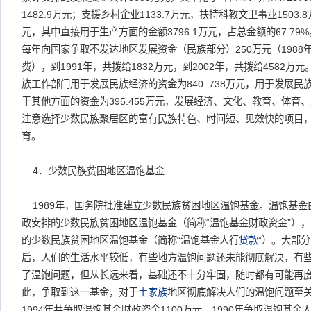
1482.9万元；支援乡村企业1133.7万元，扶持科教文卫事业1503
元，其中直接用于生产方面的金额3796.1万元，占总金额的67.79
每年向国家争取不发达地区发展资金（民族部分）250万元（198
费），到1991年，共拨给1832万元，到2002年，共拨给4582万
族工作部门用于发展民族经济的资金为840. 738万元，用于发展民族
于其他方面的资金为395.455万元，发展经济、文化、教育、体育
注意选择少数民族聚居区的富有民族特色、时间短、见效快的项目
育。
4．少数民族贫困地区温饱基金
1989年，国务院批准建立少数民族贫困地区温饱基金。温饱基金
政安排的少数民族贫困地区温饱基金（简称“温饱基金财政资金”）
的少数民族贫困地区温饱基金（简称“温饱基金人行
贷款
”）。大部分
后，人们的生活水平较低，有些地方温饱问题还未能彻底解决，有
了温饱问题，但从长远来看，基础还不十分牢固，随时都有可能再
此，争取到这一基金，对于
土家族
地区彻底解决人们的温饱问题至关重
1994年共争取温饱基金财政资金1100万元，1990年争取温饱基金