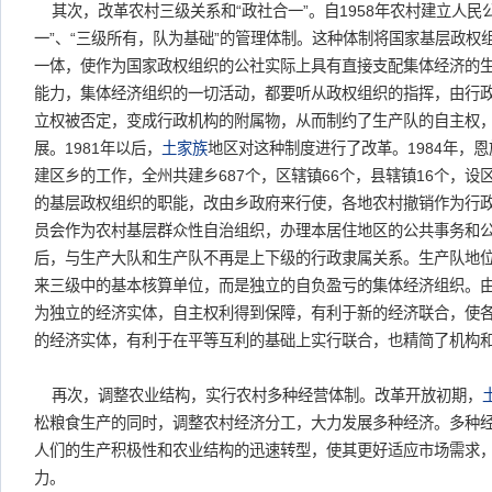
其次，改革农村三级关系和“政社合一”。自1958年农村建立人民
一”、“三级所有，队为基础”的管理体制。这种体制将国家基层政权
一体，使作为国家政权组织的公社实际上具有直接支配集体经济的
能力，集体经济组织的一切活动，都要听从政权组织的指挥，由行
立权被否定，变成行政机构的附属物，从而制约了生产队的自主权
展。1981年以后，
土家族
地区对这种制度进行了改革。1984年，
建区乡的工作，全州共建乡687个，区辖镇66个，县辖镇16个，设
的基层政权组织的职能，改由乡政府来行使，各地农村撤销作为行
员会作为农村基层群众性自治组织，办理本居住地区的公共事务和
后，与生产大队和生产队不再是上下级的行政隶属关系。生产队地
来三级中的基本核算单位，而是独立的自负盈亏的集体经济组织。
为独立的经济实体，自主权利得到保障，有利于新的经济联合，使
的经济实体，有利于在平等互利的基础上实行联合，也精简了机构
再次，调整农业结构，实行农村多种经营体制。改革开放初期，
松粮食生产的同时，调整农村经济分工，大力发展多种经济。多种
人们的生产积极性和农业结构的迅速转型，使其更好适应市场需求
力。