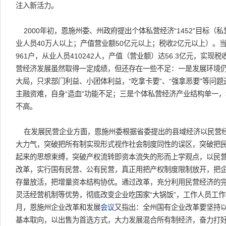
注入新活力。
2000年初，恩施州委、州政府提出个体私营经济“1452”目标（
业人员40万人以上；产值营业额50亿元以上；税收2亿元以上）。
961户，从业人员410242人，产值（营业额）达56.3亿元，实现税收
营经济发展虽然取得一定成绩，但还存在一些不足：一是发展环境
大局，只求部门利益、小团体利益，“吃拿卡要”、“强拿恶要”等问
主融资难，自身“造血”功能不足；三是个体私营经济产业结构单一
不高。
在发展民营企业方面，恩施州委根据省委提出的县域经济以民营
大力气，突破把所有制实现形式视作社会制度同性的误区，突破把
起来的思想束缚，突破产权流转即资本流失的形而上学观点，以民
改革，实行国有民营、公有民营，真正用把产权制度限制放开，把
存量放活，把增量资本结构协优。通过改革，充分利用民营经济的
灵活经营机制等优势，彻底改变企业吃国家“大锅饭”，工作人员工作热
月，恩施州企业改革和发展
会议
又指出：全州国有企业改革要坚持
基本取向，以出售为首选方式，大力发展混合所有制经济，奋力打