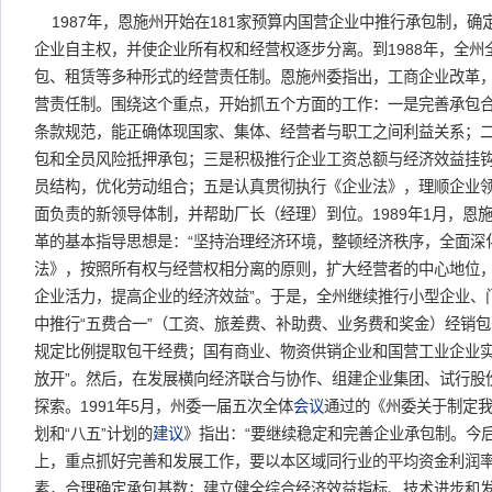
1987年，恩施州开始在181家预算内国营企业中推行承包制，确
企业自主权，并使企业所有权和经营权逐步分离。到1988年，全
包、租赁等多种形式的经营责任制。恩施州委指出，工商企业改革
营责任制。围绕这个重点，开始抓五个方面的工作：一是完善承包
条款规范，能正确体现国家、集体、经营者与职工之间利益关系；
包和全员风险抵押承包；三是积极推行企业工资总额与经济效益挂
员结构，优化劳动组合；五是认真贯彻执行《企业法》，理顺企业
面负责的新领导体制，并帮助厂长（经理）到位。1989年1月，恩
革的基本指导思想是：“坚持治理经济环境，整顿经济秩序，全面深
法》，按照所有权与经营权相分离的原则，扩大经营者的中心地位
企业活力，提高企业的经济效益”。于是，全州继续推行小型企业、
中推行“五费合一”（工资、旅差费、补助费、业务费和奖金）经销
规定比例提取包干经费；国有商业、物资供销企业和国营工业企业实
放开”。然后，在发展横向经济联合与协作、组建企业集团、试行股份
探索。1991年5月，州委一届五次全体
会议
通过的《州委关于制定
划和“八五”计划的
建议
》指出：“要继续稳定和完善企业承包制。今
上，重点抓好完善和发展工作，要以本区域同行业的平均资金利润
素，合理确定承包基数；建立健全综合经济效益指标、技术进步和