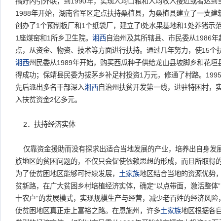
搞好内引外联，到1990年，实现人均口粮和人均收入接近或者达
1988年开始，湖南省军区定点扶持桑植县，为桑植县建立了一支建
创办了1个预制板厂和1个纸袋厂，建立了l处水果基地和1处养猪示
1座煤窑和1所乡卫生院。
湘西
自治州及其所辖县、市民委从1986
点，从资金、物资、技术等方面进行扶持。通过几年努力，使15个
湘西
州民委从1989年开始，购买西瓜种子供给龙山县坡脚乡和花
得成功；保靖县民委为拔茅乡补足村投资1万元，修通了村路。1995
先后派出多名干部深入
湘西
自治州扶贫开发第一线，进驻特困村，
入扶贫资金2亿多元。
2．扶持经济实体
仅靠资金援助而没有探求出适合当地发展的产业，培养出自身发
族地区的贫困问题的，不仅只会促使依赖思想的形成，而且所取得
为了使贫困地区能够可持续发展，
土家族
地区结合当地的资源优势
贫新路，在广大贫困乡村培植经济实体，确定“以点带面，激活整体”
十农户”的发展模式，实现规模生产与经营，减少老百姓的经济风险，
使贫困地区真正走上富裕之路。在恩施州，许多
土家族
地区根据各