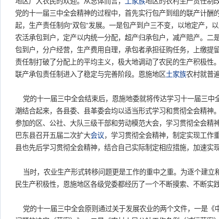
地区广大农民的欢迎。从总体而言，
土家族
地区的农村生产责任制改
党的十一届三中全会精神的过程中，首先实行包产到组的联产计酬的
起，生产责任制向“双包”发展。一是包产到户三不变，以地定产，
农活承包到户，定产以内统一分配，超产归承包户，减产赔产。二
包到户，分户经营，生产费用自理，承包者承担征购任务，上缴提
责任制打破了分配上的平均主义，极大地调动了农民的生产积极性。1
联产承包责任制进入了稳定与完善阶段。恩施地区
土家族
农村就普
党的十一届三中全会结束后，恩施地委就将传达学习十一届三中
潮结合起来，各县委、县革委会均以适当形式学习和贯彻全会精神。19
参加的区、公社、大队三级干部和劳动模范大会，学习贯彻全会精
巴东县召开五届二次扩大
会议
，学习贯彻全会精神，制定实现工作
县也先后学习贯彻全会精神，结合自己实际制定相应措施，加速实
当时，农业生产形式转移问题更是工作的重中之重。为逐个建立
民生产积极性，恩施地区各级党委都经历了一个不断摸索、不断实
党的十一届三中全会原则通过关于发展农业的两个文件，一是《