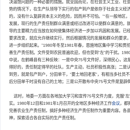
决温饱问题的一种必要的措施。就全国而论，在社会主义工业、社
势的情况下，在生产队领导下实行的包产到户是依存于社会主义经
的，没有什么复辟资本主义的危险，因而并不可怕。”“在一般地区
发展，现行的生产责任制群众满意或经过改进可以使群众满意的，
导的主要精力应当放在如何使集体经济进一步加以巩固和发展。已
要求改变，就应允许继续实行，然后根据情况的发展和群众的要求
进一步组织起来。”1980年冬至1981年春，恩施地区集中学习和
善生产责任制。文件受到农民普遍欢迎，但也受到“左”的干扰。198
中说，在鹤峰县有三种反映：一是中央75号文件好，深得民心，这
得好的，责任制定得早的社队，生产主动，社员积极性高涨；二是
到劳，就是包产到户，分田单干，“要土地回老家”，有相当多社员
后分田单干时没有自己的土地；三是公开散布中央75号文件是复辟
这时，地委一方面在各地加大学习和宣传75号文件力度，克服“左
实。1980年12目和1981年1月召开的全地区多种经济工作
会议
，都
完善农业生产责任制，搞好多种经济生产责任制作为重要内容。各县
神，探索适合各自实际的生产责任制。