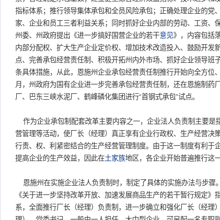
指标体系；推行领导集体承包和全员风险承包；正确处理企业的党
家、企业和员工三者利益关系；同时抓好企业内部的劳动、工资、保
州委、州政府提出《进一步搞好国营企业的若干
意见
》，内容包括
内部分配权、扩大生产企业定价权、增加技术改造投入、鼓励开发
点、完善承包经营责任制、积极开拓州内外市场、抓好企业领导班子
条具体措施，从此，恩施州企业承包经营责任制推行开始向全方位
月，州政府为国有企业进一步完善承包经营责任制，还在恩施制药
厂、巴东三峡水泥厂、鹤峰磷化集团进行“首钢式承包”试点。
作为企业承包制配套改革主要内容之一，企业法人负责制主要是
营管理等活动，使厂长（经理）真正享有企业行政权、生产经营决
行责、权、利紧密结合的生产经营管理制度。由于这一制度有利于
提高企业的生产效益，因此在
土家族
地区，各企业开始普遍推行这
恩施州在实施企业法人负责制时，制定了具体的实施办法与步骤。1
《关于进一步坚持改革开放、加速发展商品生产的若干暂行规定》指
系，全面推行厂长（经理）负责制，进一步确立和强化厂长（经理
理）、党委书记，一般由一人担任。大中型企业，可另配一名专职