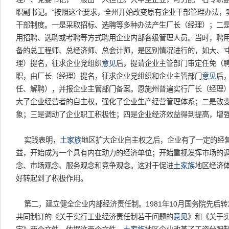
职副书记。”按照这个要求，全州开始改变原有企业干部管理办法，
干部制度。一是采取招标、选聘等多种办法产生厂长（经理）；二
用招聘、选聘或考聘等方式聘用企业内部各级管理人员。当时，聘
备的总工程师、总经济师、总会计师，是区别情况进行的，如大、’
理）提名，征求企业党组织
意见
后，提请企业主管部门审定任免（
职，由厂长（经理）提名，征求企业党组织和企业主管部门
意见
后
任、解聘），并报企业主管部门备案。恩施州普遍实行厂长（经理
大了企业经营者的自主权，强化了企业生产经营管理体系；二是改
象；三是调动了企业职工积极性；四是企业经济效益得到提高，增
实践表明，
土家族
地区扩大企业自主权之后，企业有了一定的经
益，开始成为一个具有内在动力的经济单位；开始重视发挥市场的
念、市场观念、服务观念和竞争观念。这对于促进
土家族
地区经济
好转起到了积极作用。
第二，建立健全企业内部经济责任制。1981年10月国务院先后
共同制订的《关于实行工业经济责任制若干问题的
意见
》和《关于