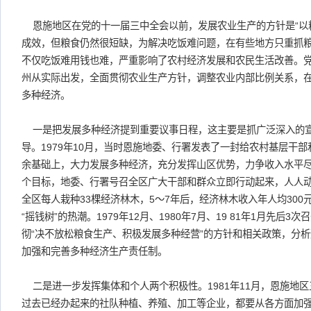
恩施地区在党的十一届三中全会以前，发展农业生产的方针是“以
成效，但粮食仍然很短缺，为解决吃饭难问题，在有些地方只重抓
不仅吃饭难用钱也难，严重影响了农村经济发展和农民生活改善。
州从实际出发，全面贯彻农业生产方针，调整农业内部比例关系，
多种经济。
一是把发展多种经济提到重要议事日程，这主要是抓广泛深入的
导。1979年10月，当时恩施地委、行署发表了一封给农村基层干
余基础上，大力发展多种经济，充分发挥山区优势，力争收入水平
个目标，地委、行署号召全区广大干部和群众立即行动起来，人人动手栽
全区每人栽种33棵经济林木，5～7年后，经济林木收入年人均30
“摇钱树”的热潮。1979年12月、1980年7月、19 81年1月先后
彻“决不放松粮食生产、积极发展多种经营”的方针和相关政策，分
加强和完善多种经济生产责任制。
二是进一步发挥集体和个人两个积极性。1981年11月，恩施地区
过去已经办起来的社队种植、养殖、加工等企业，都要从各方面加