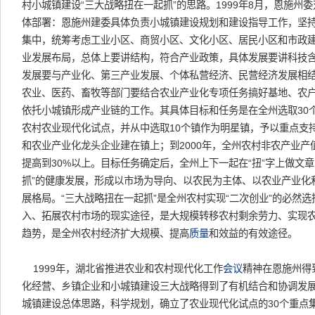
村小城镇建设“三大战略扭在一起抓”的思路。1999年8月，恩施州委
体部署：恩施州建委具体负责小城镇建设规划和建设指导工作，坚
集中，统筹考虑工业小区、商贸小区、文化小区、居民小区和市政
业发展布局，总体上要讲结构，符合产业政策，具体发展要讲科技
发展要与产业化、第三产业发展、个体私营经济、民营经济发展相
农业、医药、畜牧等部门要结合农业产业化专项任务搞好基地、农
依托小城镇形成产业链的工作。其具体目标和任务是在全州选取30
农村农业现代化试点，并从中选取10个镇作为明星镇，予以重点支持
和农业产业化龙头企业建在镇上；到2000年，全州农村非农产业产
提高到30%以上。目标任务确定后，全州上下一起在“扭”字上做文
抓”的健康发展，形成以市场为导向、以农民为主体、以农业产业化
展格局。“三大战略扭在一起抓”是全州农村实现“二次创业”的必然
入、拓展农村市场的现实途径，是大规模转移农村剩余劳力、实现
趋势，是全州农村经济扩大规模、提高
质量
和效益的有效途径。
1999年，湖北省推进农业和农村现代化工作
会议
精神在恩施州得
化经营、乡镇企业和小城镇建设三大战略得到了有机结合和协调发展。全
城镇建设总体思路，科学规划，确立了农业现代化试点的30个重点