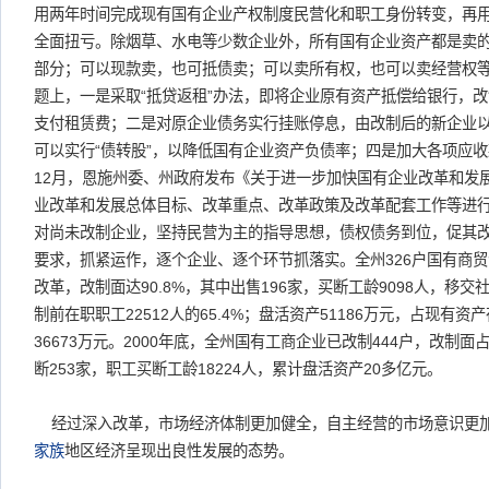
用两年时间完成现有国有企业产权制度民营化和职工身份转变，再用
全面扭亏。除烟草、水电等少数企业外，所有国有企业资产都是卖
部分；可以现款卖，也可抵债卖；可以卖所有权，也可以卖经营权
题上，一是采取“抵贷返租”办法，即将企业原有资产抵偿给银行，
支付租赁费；二是对原企业债务实行挂账停息，由改制后的新企业
可以实行“债转股”，以降低国有企业资产负债率；四是加大各项应
12月，恩施州委、州政府发布《关于进一步加快国有企业改革和发
业改革和发展总体目标、改革重点、改革政策及改革配套工作等进
对尚未改制企业，坚持民营为主的指导思想，债权债务到位，促其
要求，抓紧运作，逐个企业、逐个环节抓落实。全州326户国有商
改革，改制面达90.8%，其中出售196家，买断工龄9098人，移交
制前在职职工22512人的65.4%；盘活资产51186万元，占现有资产
36673万元。2000年底，全州国有工商企业已改制444户，改制面占1
断253家，职工买断工龄18224人，累计盘活资产20多亿元。
经过深入改革，市场经济体制更加健全，自主经营的市场意识更
家族
地区经济呈现出良性发展的态势。