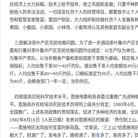
在经济上大力扶植，技术上给予指导，使之巩固和发展；只要不种
削他人的非法活动，一切适宜社员个人的经营项目，都要放手让个
劳和智慧发家致富；要因户制宜，大力组织和扶植社员个人发展各
果园、小桑园，小茶园、小林场、小畜牧场以及其他家庭农副业生
三是解决茶叶产区农民吃粮问题。为了进一步调动茶叶集中产区农民
委和行署对茶叶集中产区农民吃粮问题作出规定：以生产队为单位，
为集中产茶队，以当年粮食产量和卖给国家干茶数为基础，核定每
销指标；人均出售干茶30～40斤的队，或出售干茶人均金额在40元
斤，人均出售干茶40～50斤的队，口粮标准定为35斤，人均出售干
为40斤，由粮食部门一年一定，当年供应。
四是提高农民科学技术水平。恩施地委和各县委注重推广先进种
平。恩施县办农校培训农民技术员得到上级充分肯定，1980年4月，
全国推广。上述各项政策的贯彻落实，促进了多种经济的发展，全
1982年8月15日《人民日报》发表对恩施地区的报道：“责任制上
——恩施地区出现由穷变富的新局面。”文章说，“三上山”给恩施地
献大了，财源广了，发电多了，路修通了，新
车
多了，新房多了，