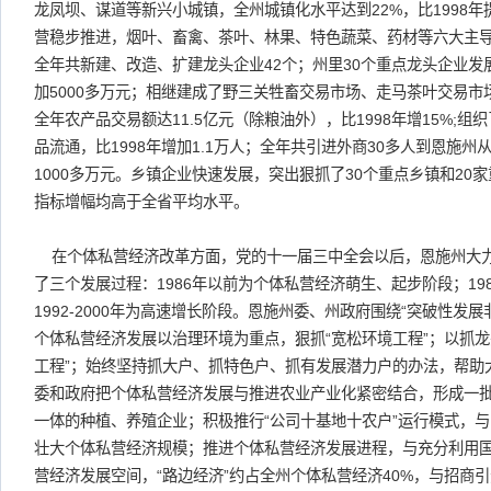
龙凤坝、谋道等新兴小城镇，全州城镇化水平达到22%，比1998
营稳步推进，烟叶、畜禽、茶叶、林果、特色蔬菜、药材等六大主导
全年共新建、改造、扩建龙头企业42个；州里30个重点龙头企业
加5000多万元；相继建成了野三关牲畜交易市场、走马茶叶交易市
全年农产品交易额达11.5亿元（除粮油外），比1998年增15%;组
品流通，比1998年增加1.1万人；全年共引进外商30多人到恩施
1000多万元。乡镇企业快速发展，突出狠抓了30个重点乡镇和20
指标增幅均高于全省平均水平。
在个体私营经济改革方面，党的十一届三中全会以后，恩施州大
了三个发展过程：1986年以前为个体私营经济萌生、起步阶段；198
1992-2000年为高速增长阶段。恩施州委、州政府围绕“突破性发
个体私营经济发展以治理环境为重点，狠抓“宽松环境工程”；以抓龙
工程”；始终坚持抓大户、抓特色户、抓有发展潜力户的办法，帮助
委和政府把个体私营经济发展与推进农业产业化紧密结合，形成一
一体的种植、养殖企业；积极推行“公司十基地十农户”运行模式，
壮大个体私营经济规模；推进个体私营经济发展进程，与充分利用
营经济发展空间，“路边经济”约占全州个体私营经济40%，与招商