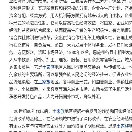
业经济体制进行改革。如前所述，主要是实行政企分开，调整所有
多种经营形式，实现所有权和经营权的分离，企业在生产计划、产
资金分配、经营方式、用人机制等方面拥有越来越大的自主权，企
种形式的承包责任制。它可以提高社会经济效益，将国家、企业和
经济利益紧密结合起来，从而提高生产者的生产积极性，有力地促
销合作社体制进行改革，突出供销合作社组织上的群众性，管理上
行独立核算，自负盈亏。第四，大力发展个体服务业，发挥它们灵
务、方便群众，活跃市场经济。1980年以后，恩施州各县市相继
人从事饮食、修补、加工、理发、服装、日用杂货零售等行业，城
乡集市贸易。它是
土家族
地区人民进行商品交换的一种传统形式，
剂余缺的主要场所，可以增强各族人民之间的经济往来，促进农业
品流通渠道。在
土家族
地区，各种商业形式，如国营商业、供销社
商业、个体商贩、外来客商等涌入城乡市场，市场充满了生机与活
积极开发特色产品，大力开拓国外市场，赚取外汇。
20世纪90年代以后，
土家族
地区根据社会发展的趋势和国家经济政
经济改革的基础上，在经济领域中进行了深化改革，在农业经济结
有企业改革与培育民营企业等方面均取得了明显成效。恩施
土家族