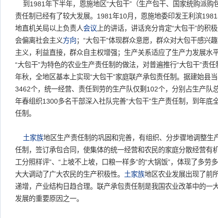
到1981年下半年，恩施地区“大包干”（生产包干、国家统购派购
责任制已经有了较大发展。1981年10月，恩施地委印发王利滨198
地直机关局以上负责人
会议
上的讲话，讲话充分肯定“大包干”的积
会偏离社会主义
方向
；“大包干”体现群众意愿，群众对大包干感兴
主义，利益直接，群众自主权增强；生产关系适应了生产力发展水
“大包干”为特色的农业生产责任制的做法，对普遍推行“大包干”责任
年秋，全地区基本上实现“大包干”家庭联产承包责任制。据建始县
3462个，统一经营、责任到劳的生产队仅剩102个，分别占生产队总数9
年春组织1300多名干部深入社队完善“大包干”生产责任制，到年底
任制。
土家族
地区生产责任制的巩固和完善，有组织、分步骤地调整生
任制，签订承包合同，使集体的统一经营和农民的家庭分散经营有机
工分照样评”、“上坡不上坡，口粮一样多”的“大锅饭”，体现了多劳
大大调动了广大农民的生产积极性。
土家族
地区农业发展出现了前
递增，产业结构日趋合理。联产承包责任制是我国农业改革中的一
发展的重要原因之一。