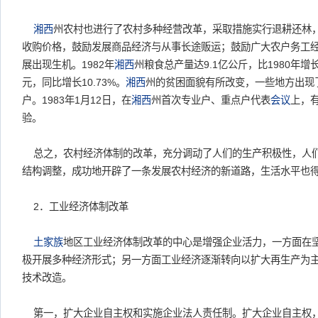
湘西
州农村也进行了农村多种经营改革，采取措施实行退耕还林
收购价格，鼓励发展商品经济与从事长途贩运；鼓励广大农户务工
展出现生机。1982年
湘西
州粮食总产量达9.1亿公斤，比1980年增长2
元，同比增长10.73%。
湘西
州的贫困面貌有所改变，一些地方出现
户。1983年1月12日，在
湘西
州首次专业户、重点户代表
会议
上，有
验。
总之，农村经济体制的改革，充分调动了人们的生产积极性，人
结构调整，成功地开辟了一条发展农村经济的新道路，生活水平也
2．工业经济体制改革
土家族
地区工业经济体制改革的中心是增强企业活力，一方面在
极开展多种经济形式；另一方面工业经济逐渐转向以扩大再生产为
技术改造。
第一，扩大企业自主权和实施企业法人责任制。扩大企业自主权