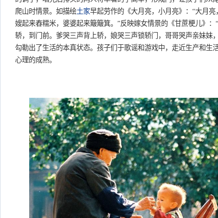
爬山时情景。如描绘
土家
早起劳作的《大月亮，小月亮》：“大月亮
嫂起来舂糯米，婆婆起来簸簸箕。”反映嫁女情景的《甘蔗梗儿》：
轿，到门前。爹哭三声背上轿，娘哭三声锁轿门，哥哥哭声亲妹妹，
勾勒出了生活的本真状态。孩子们于歌谣和游戏中，走近生产和生
心理的成熟。