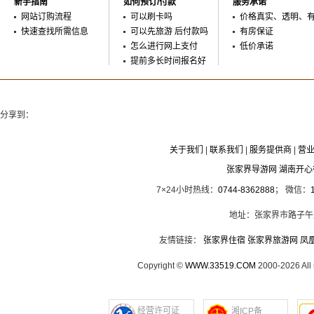
新手指南
如何预订/付款
服务承诺
网站订购流程
可以刷卡吗
价格真实、透明、
快速查找所需信息
可以先旅游 后付款吗
有房保证
怎么进行网上支付
低价承诺
提前多长时间报名好
分享到：
关于我们
|
联系我们
|
服务提供商
|
营
张家界导游网 湖南开
7×24小时热线：
0744-8362888
； 微信：
地址：张家界市路子午
友情链接：
张家界住宿
张家界旅游网
凤
Copyright ©
WWW.33519.COM
2000-2026 Al
经营许可证
湘ICP备