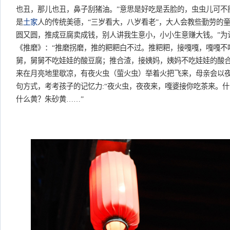
也丑，那儿也丑，鼻子刮猪油。”意思是好吃是丢脸的，虫虫儿可不
是
土家
人的传统美德，“三岁看大，八岁看老”，大人会教些勤劳的
圆又圆，推成豆腐卖成钱，别人讲我生意小，小小生意赚大钱。”为
《推磨》：“推磨拐磨，推的粑粑白不过。推粑粑，接嘎嘎，嘎嘎不
舅，舅舅不吃娃娃的酸豆腐；推合渣，接姨妈，姨妈不吃娃娃的酸合
来在月亮地里歇凉，有夜火虫（萤火虫）举着火把飞来，母亲会以夜
句方式，考考孩子的记忆力:“夜火虫，夜夜来，嘎婆接你吃茶来。
什么黄？朱砂黄……”