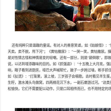
还有纯粹只是谐趣的童谣。有对人的善意笑谑，如《姑娘怪》：“
天卖。卖不脱，甩下河”；《黄牯撒尿》：“一哭一笑，黄牯撒尿。
是对性情古怪和神情易变的轻嘲。还有一部分，则是“颠倒歌”，即
说，以达到增添趣味的目的。如《抓强盗》：“十五晚上大月亮，强
响，瞎子看到进厨房，哑巴大声喊帮忙，跛子一步跨过墙，断手抓住
如《扯谎》：“灯笼果，滚上坡，三岁孩子会唱歌。去时看见羊生蛋
生籽，激水滩头鸟做窝，四两棉花沉下水，一副石磨游过河。”这类
松愉快，它们不需要配以动作，只是口耳相传而已，也不用特定的