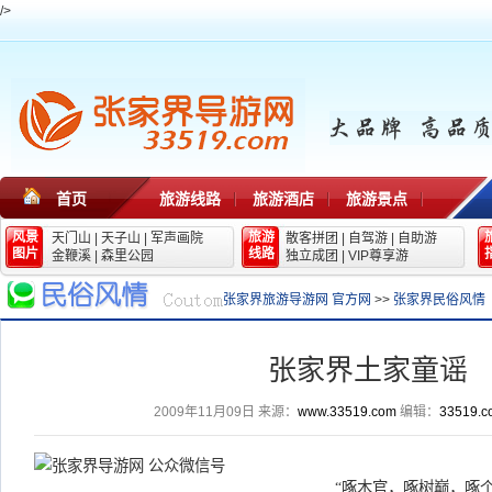
/>
首页
旅游线路
旅游酒店
旅游景点
风景
旅游
天门山
|
天子山
|
军声画院
散客拼团
|
自驾游
|
自助游
图片
线路
金鞭溪
|
森里公园
独立成团
|
VIP尊享游
张家界旅游导游网 官方网
>>
张家界民俗风情
张家界土家童谣
2009年11月09日
来源：
www.33519.com
编辑：
33519.c
“啄木官，啄树巅，啄个