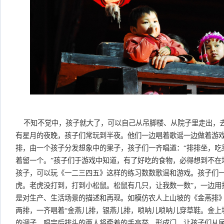
不知不觉中，孩子就大了，可以自己从吊脚楼、从院子里走出，
有星月的夜晚，孩子们常玩到半夜。他们一边唱着歌谣一边做着游
排，由一个孩子分发想象中的果子，孩子们一齐唱道：“排排坐，吃
着留一个。”孩子们于游戏中知道，有了好吃的食物，必得想到不在
孩子，可以玩《一二三四五》这样的练习数数歌谣和游戏。孩子们一
虎。老虎没打到，打到小松鼠。松鼠有几只，让我数一数”，一边用
是对生产、生活场景的描述和再现。如模仿农人上山坡的《金燕排
两排，一齐唱着“金燕儿排，银燕儿排，唢呐儿唢呐儿穿草鞋。金上
的调子，唱完后排头的两人将牵着的手高举，形成门，让孩子们从