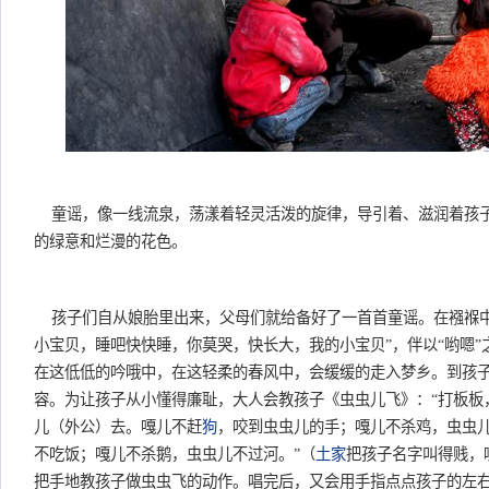
童谣，像一线流泉，荡漾着轻灵活泼的旋律，导引着、滋润着孩
的绿意和烂漫的花色。
孩子们自从娘胎里出来，父母们就给备好了一首首童谣。在襁褓中
小宝贝，睡吧快快睡，你莫哭，快长大，我的小宝贝”，伴以“哟嗯
在这低低的吟哦中，在这轻柔的春风中，会缓缓的走入梦乡。到孩
容。为让孩子从小懂得廉耻，大人会教孩子《虫虫儿飞》：“打板板
儿（外公）去。嘎儿不赶
狗
，咬到虫虫儿的手；嘎儿不杀鸡，虫虫
不吃饭；嘎儿不杀鹅，虫虫儿不过河。”（
土家
把孩子名字叫得贱，
把手地教孩子做虫虫飞的动作。唱完后，又会用手指点点孩子的左右