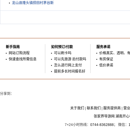
龙山县隆头镇捞田村茅谷斯
新手指南
如何预订/付款
服务承诺
网站订购流程
可以刷卡吗
价格真实、透明、
快速查找所需信息
可以先旅游 后付款吗
有房保证
怎么进行网上支付
低价承诺
提前多长时间报名好
分享到：
关于我们
|
联系我们
|
服务提供商
|
营
张家界导游网 湖南开
7×24小时热线：
0744-8362888
； 微信：