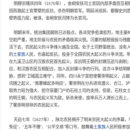
明穆宗隆庆四年（1570年），金峒安抚司土官因内部矛盾而互相
因而激起土官覃壁的反抗，杀伤明朝官军。明廷派巡抚、都御史刘
壁势孤力屈，被诛，金峒安抚司降为长官司。
明朝末年，统治集团腐败已达极点，各派党争愈演愈烈，地主豪
空前严重，地主阶级与农民的矛盾极其尖锐。沉重的赋税徭役与残
活下去，农民起义的斗争烽火遍及全国。处于土司野蛮统治、没有
的
土家族
人民，也奋起反抗，投身于全国农民大起义的斗争洪流。明熹
在九溪卫山区的汉族农民首先起义，反抗明王朝的封建压迫与剥削
应，和汉族农民互相配合，加入反封建斗争的行列。这次斗争给明
胁，感到“卫城孤立难守”。同年，四川永宁宣慰使奢崇明起义，占
讯随之起义，“夷寨蜂起多响应”。奢崇明在分兵进攻遵义、合江、
取势力较为强大、扼守巫夔门户的石柱土司的支持。但是，石柱女
的明王朝，与农民起义军为敌，斩杀来使，旋率兵万人溯长江而上
了奢崇明领导的农民起义军。
天启七年（1627年），陕北农民揭开了明末农民大起义的序幕，
免征”、“五年不缴”、“公平交易”等口号，鼓舞着
土家族
人民积极参加