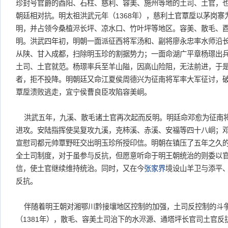
珍封号官爵的酉阳、石柱、慈利、容美、施州等地的土司、土官，
朝廷相对抗。明太祖洪武元年（1368年），慈利土官覃垕以茅岗
明，并占领今桑植浕长坪、凉水口、竹叶坪等地区。容美、散毛、
明。洪武四年初，明朝一面派征西将军汤和、副将廖永忠率水师沿
从陕、甘入成都，扫除明玉珍的割据势力；一面命湖广平章杨璟出
土司、土官就范。杨璟率兵至羊山隘，因高山险阻，无法前进，于
者，拒不投降。明朝廷又命江夏侯周德兴为征南将军率大军征讨，
覃垕溃败逃走，宜宁侯曹良臣攻陷容美峒。
洪武五年，九溪、散毛诸土官再次起而反明。明廷命邓愈为征南
进攻。安陆指挥使吴复攻九溪，克柿溪、赤溪、安福等四十八峒；
宣慰司都元帅覃野旺交出明玉珍所授印信。明朝在镇压了五年之久
全土司制度，对于虽参与反抗，但愿意听命于明王朝统治的则委以
信，使土官继续维持统治。同时，又在今
张家界
境设山羊卫与添平
反抗。
伴随着明王朝对湘鄂川黔接壤地区控制的加强，土司反控制的斗
（1381年），散毛、容美土司治下的水浕源、通塔坪长官司土官