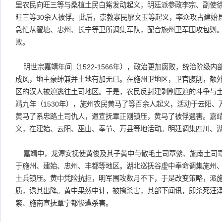
里农民向旺三等与桑植土民白觜发动起义，明廷派参政李宗、副使徐孜
旺三等30余人被俘。此后，崇教寨民廖文玉等起义，率众攻占建始
急忙从翟塘、忠州、长宁等卫所调集军队，配合施州卫军围攻包剿
败。
明世宗嘉靖年间（1522-1566年），政治更加腐败，统治阶级
成风，地主豪绅兼并土地有加无已。在施州卫地区，卫官腹削，额
区的汉人被迫逃往土司地区。于是，农民反封建剥削压迫的斗争与
靖九年（1530年），施州农民黄马了等百余人起义，活动于云阳
黄马了系忠路土司仇人，遣宣抚覃正刚镇压，黄马了被俘遇害。嘉
义，在建始、云阳、巫山、奉节、万县等地活动。明廷调集四川、
嘉靖中，龙潭安抚使黄俊及其子黄中与散毛土司覃綮、施南土司
于施州、建始、忠州、丰都等地区。湖北巡抚谷虚中奉命调集施州
土兵镇压。黄中凭险抗拒，明军围攻数月不下，于是改变策略，派
质，诱其出降。黄中果然中计，被擒杀害，其部下闻讯，即杀死汪
綮、施南宣抚覃宁都惨遭杀害。