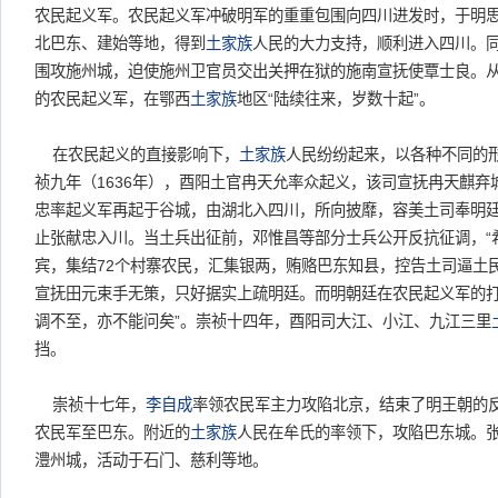
农民起义军。农民起义军冲破明军的重重包围向四川进发时，于明思宗
北巴东、建始等地，得到
土家族
人民的大力支持，顺利进入四川。
围攻施州城，迫使施州卫官员交出关押在狱的施南宣抚使覃士良。
的农民起义军，在鄂西
土家族
地区“陆续往来，岁数十起”。
在农民起义的直接影响下，
土家族
人民纷纷起来，以各种不同的
祯九年（1636年），酉阳土官冉天允率众起义，该司宣抚冉天麒
忠率起义军再起于谷城，由湖北入四川，所向披靡，容美土司奉明
止张献忠入川。当土兵出征前，邓惟昌等部分士兵公开反抗征调，“
宾，集结72个村寨农民，汇集银两，贿赂巴东知县，控告土司逼土
宣抚田元束手无策，只好据实上疏明廷。而明朝廷在农民起义军的打
调不至，亦不能问矣”。崇祯十四年，酉阳司大江、小江、九江三里
挡。
崇祯十七年，
李自成
率领农民军主力攻陷北京，结束了明王朝的
农民军至巴东。附近的
土家族
人民在牟氏的率领下，攻陷巴东城。
澧州城，活动于石门、慈利等地。