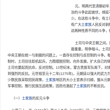
元、明两代至清朝初年
治的斗争此起彼伏，绵延
少。在这些斗争中，有土
有广大
土家族
人民反对剥
这两种性质不同的斗争，
土司与中央王朝之间，
盾重重，明争暗斗。土司
中央王朝在统一与割据的问题上，一直存在控制与反控制的斗争。
制时，土司往往趁机起兵，力图摆脱控制，向外发展，扩大自己的
土司也要起而抗命，反对控制。13世纪末，蒙古贵族军队南下，对
到强烈的反抗。元世祖至元十二年(1275年)，元朝廷以强大的武
少数民族采取招抚政策，
土家族
地区的大小土官表示归顺，服从元
军事控制，推行民族压迫政策，因而也激起了
土家族
的不断反抗。
（一）
土家族
的反元斗争