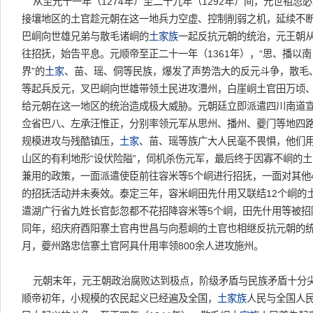
从至元十一年（1274年）至二十九年（1292年）间，元世祖忽
接壤地区的土官趁元朝在这一地兵力空虚、控制削弱之机，延续不
巴峒向世雄兄弟与散毛诸峒的
土家族
一起反抗元朝的统治，元王朝
往招抚，始告平息。元顺帝至正二十一年（1361年），“思、播以
界”的
土家
、苗、瑶、侗等民族，爆发了声势浩大的反元斗争，散毛
等起兵反元，叉巴峒向世雄带领土民进攻澧州，白崖峒土官田万顷
给元朝在这一地区的统治造成极大威胁。元朝廷立即派遣四川南道
佥省巴八、左承汪惟正，分别率领元军从思州、播州、夔门等地四
规模进攻与残酷镇压，
土家
、苗、瑶等族广大人民毫不畏惧，他们用
山区的有利地形“设伏险隘”，伺机杀伤元军，最后终于因寡不峒的
兼用的政策，一面派遣使臣前往容米等5个峒进行招抚，一面对其他
的招抚活动并未奏效。泰定三年，容米峒田先什用又联结12个峒的
遣湖广行省九姓长官彭忽都不花招降容米等5个峒，田先什用等被招
同年，绍庆府酉阳寨土官冉世昌与向惹峒的土官也相继反抗元朝的统
月，夔州路忠信寨土官阿具什用率领800余人进攻施州。
元朝末年，元王朝政治腐败达到极点，阶级矛盾与民族矛盾十分
顺帝初年，小规模的农民起义已经遍及全国，
土家族
人民与全国人