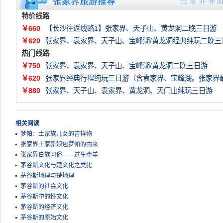
特价线路
￥660
【长沙往返线路1】张家界、天子山、黄龙洞二晚三日游
￥620
张家界、袁家界、天子山、宝峰湖/黄龙洞经典纯玩二晚三
热门线路
￥750
张家界、袁家界、天子山、宝峰湖/黄龙洞二晚三日游
￥620
张家界经典行程纯玩三日游（含袁家界、宝峰湖。张家界
￥880
张家界、天子山、袁家界、黄龙洞、天门山纯玩三日游
相关阅读
梦帕：土家族儿女的吉祥物
张家界土家新娘包梦帕的由来
张家界白族习俗——过生牵羊
茅谷斯文化与楚文化之类比
茅谷斯地理与楚地理
茅谷斯的社会文化
茅谷斯中的性文化
茅谷斯的经济文化
茅谷斯的原始文化