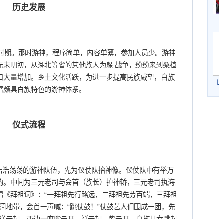
历史发展
期。那时游神，程序简单，内容单薄，参加人员少。游神
元末明初，从湖北等省的其他族人为躲 战争，纷纷来到桑植
口大量增加。乡土文化活跃，为进一步提高民族威望，白族
富颇具白族特色的游神体系。
仪式流程
浩浩荡荡的游神队伍，先为仪仗队抬神像。仪仗队中有举万
的。中间为三元老司与会首（族长）护神轿，三元老司执海
唱《拜祖词》：“一拜祖先行路远，二拜祖先劳百端，三拜祖
阔地带，会首一声喊：“跳仗鼓！”仗鼓艺人们围成一团，先