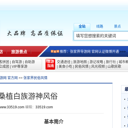
全站
线路
景点
店
旅游景点
推荐：张家界导游网 官网认证微博开通
>>>
旅游
客拼团
|
自驾游
|
自助游
交通途径
|
旅游地图
|
游记攻略
|
旅行社
|
城市
指南
立成团
|
VIP尊享游
|
美食小吃
|
民俗风情
|
风光视频
|
山歌民歌
游网 官方网
>>
张家界民俗风情
桑植白族游神风俗
www.33519.com
编辑：
33519.com
基本简介