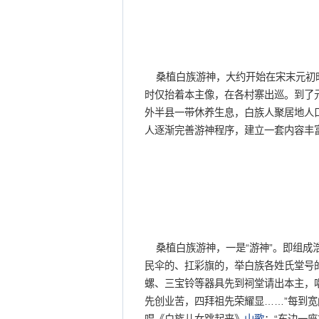
桑植白族游神，大约开始在宋末元初时
时仅抬着本主像，在各村寨出巡。到了
外半县一带休养生息，白族人聚居地人
人逐渐完善游神程序，建立一套内容丰
桑植白族游神，一是“游神”。即组成
民伞的、扛彩旗的，举白族各姓氏堂号
螺、三宝铃等器具先到祠堂请出本主，
先创业苦，四拜祖先荣耀显……”每到宽