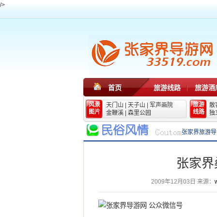
/>
首页
旅游线路
旅游酒
风景
旅游
天门山
|
天子山
|
军声画院
散
图片
线路
金鞭溪
|
森里公园
独
张家界旅游导
张家界
2009年12月03日
来源：