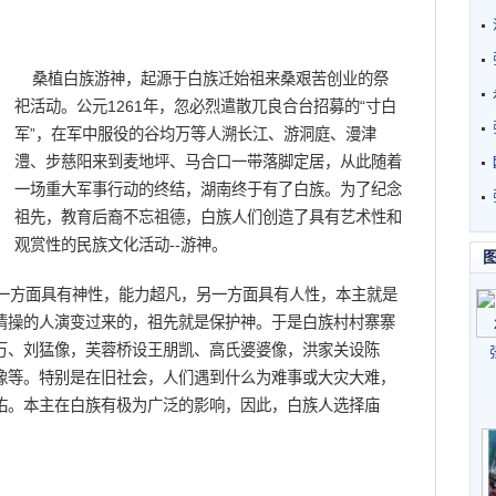
桑植白族游神，起源于白族迁始祖来桑艰苦创业的祭
祀活动。公元1261年，忽必烈遣散兀良合台招募的“寸白
军”，在军中服役的谷均万等人溯长江、游洞庭、漫津
澧、步慈阳来到麦地坪、马合口一带落脚定居，从此随着
一场重大军事行动的终结，湖南终于有了白族。为了纪念
祖先，教育后裔不忘祖德，白族人们创造了具有艺术性和
观赏性的民族文化活动--游神。
方面具有神性，能力超凡，另一方面具有人性，本主就是
情操的人演变过来的，祖先就是保护神。于是白族村村寨寨
万、刘猛像，芙蓉桥设王朋凯、高氏婆婆像，洪家关设陈
像等。特别是在旧社会，人们遇到什么为难事或大灾大难，
佑。本主在白族有极为广泛的影响，因此，白族人选择庙