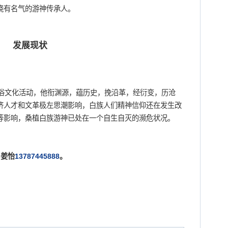
晓有名气的游神传承人。
发展现状
文化活动，他衔渊源，蕴历史，挽沿革，经衍变，历沧
济人才和文革极左思潮影响，白族人们精神信仰还在发生改
等影响，桑植白族游神已处在一个自生自灭的濒危状况。
姜怡
13787445888
。