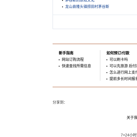
茅谷斯的原始文化
龙山县隆头镇捞田村茅谷斯
新手指南
如何预订/付款
网站订购流程
可以刷卡吗
快速查找所需信息
可以先旅游 后付
怎么进行网上支
提前多长时间报
分享到：
关于
7×24小