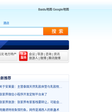
Baidu地图
Google地图
酒店
旅游
概况
地方特产
会议
|
导游
|
咨询
|
资讯
服务
旅游人
|
微博
|
腾讯微博
最新推荐
关于安莱曼：主营泰国天然乳胶床垫与乳胶枕…
张家界微信小程序开发定制平台来了
张家界旅游：张家界有家客栈要转让，可能会…
用魔诱特效鱼饵钓鱼，网传是湘西人的新蛊术