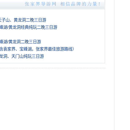
天子山、黄龙洞二晚三日游
峰湖/黄龙洞经典纯玩二晚三日游
峰湖/黄龙洞二晚三日游
含袁家界、宝峰湖。张家界最佳旅游路线）
龙洞、天门山纯玩三日游