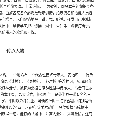
座祥云起，西边一座紫云开，祥云起，紫云开，白族儿女跳起
、长号纷纷表演。非常热闹。二为娱神，即将本主神像抬到各
裔，白族各家各户必燃放鞭炮迎接，给表演者和抬像人员烧
在岩塔里，人们尽情地唱、跳、舞、喊着。抒发自己高涨情
队伍中，拿着羊叉把、饭篓、烟杆、火钳等，踩着打击乐，
风俗带来的欢乐和喜悦。
传承人物
系。一个地方有一个代表性民间传承人。麦地坪一带传承
演唱《请神》、《游神》、《安神》等游神词，从1984年
模游神活动，被称为桑植白族钟姓游神传承人。马合口已故
雕的本主像，高大威武，栩栩如生，是外半县一带有名的三
76岁，平时以杀猪为业，可他游神时一点不含糊，特别是他
高难度的“四十八花枪”等武术动作，将仗鼓舞当成枪使
围鼓是一绝，他打的《游神曲》高亢激昂、充满激情。还有