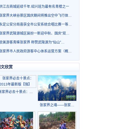
洪江古商城延续千年.绍兴班为最有名青楼之一
张家界大峡谷景区国庆期间将推出空中飞行体…
永定公安分局喜获全市公安系统合唱比赛一等…
张家界武陵源城区装扮一新迎中秋、国庆“双…
欧美游客青睐张家界 称赞武陵源为“仙山”…
张家界市人民政府游客中心体系运营方案（概…
图文欣赏
张家界必去十景点：…
张家界之魂——张家…