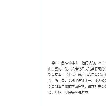
桑植白族信仰本主。他们认为，本主一
由民族的祖先、英雄或者民间具有高尚
都设有本主（祖先）像。马合口设谷均
吉、陈亮像，麦地坪设钟迁一、潘大公
都要到本主像前求助庇护，请求祖先保
会、圩场、节日等时机游神。