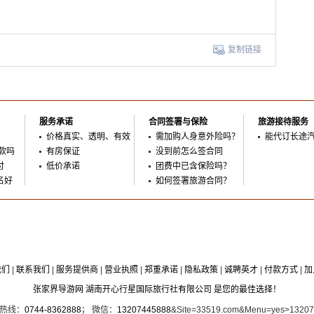
复制链接
服务承诺
合同签署与保险
旅游接待服务
价格真实、透明、有效
需加购人身意外险吗？
能代订长途
款吗
有房保证
没到前怎么签合同
付
低价承诺
团费中已含保险吗？
名好
如何签署旅游合同？
我们
|
联系我们
|
服务提供商
|
营业执照
|
郑重承诺
|
隐私政策
|
诚聘英才
|
付款方式
|
加
张家界导游网 湖南开心行星国际旅行社有限公司 是您的最佳选择！
时热线：
0744-8362888
； 微信：
13207445888
&Site=33519.com&Menu=yes>1320