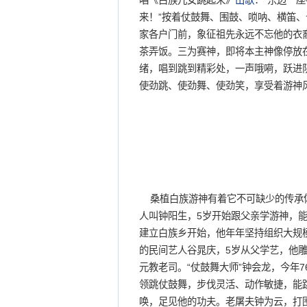
唱《白族儿女跳起来》
山歌
：“东边一
来！”按着仗鼓舞、围鼓、唢呐、横笛
家各户门前，象征祖先永远不忘他的衣
茶弄饭。三为赛神，即将本主神像停放
绪，唱到跳到精彩处，一声哦嗬，跃进
使劲跳、使劲舞、使劲笑，享受着游神
桑植白族游神有着它不可缺少的传承体
人叫钟阳生，5岁开始跟父亲学游神，能
建立白族乡开始，他年年坚持组织大规
的民间艺人谷晁庆，5岁从父学艺，他
元教老司。“仗鼓舞大师”钟会龙，今年
领跳仗鼓舞，步伐灵活、动作敏捷，能跳
唤，足见他的功夫。老屠夫钟为云，打