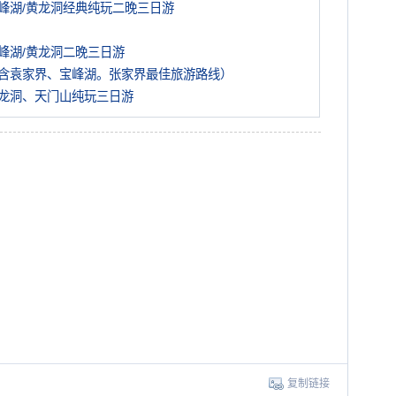
峰湖/黄龙洞经典纯玩二晚三日游
峰湖/黄龙洞二晚三日游
含袁家界、宝峰湖。张家界最佳旅游路线）
龙洞、天门山纯玩三日游
复制链接