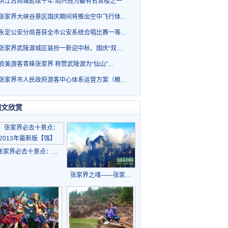
洪江古商城延续千年.绍兴班为最有名青楼之一
张家界大峡谷景区国庆期间将推出空中飞行体…
永定公安分局喜获全市公安系统合唱比赛一等…
张家界武陵源城区装扮一新迎中秋、国庆“双…
欧美游客青睐张家界 称赞武陵源为“仙山”…
张家界市人民政府游客中心体系运营方案（概…
图文欣赏
张家界必去十景点：…
张家界之魂——张家…