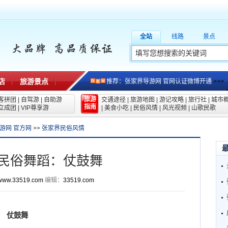
全站
线路
景点
店
旅游景点
推荐：张家界导游网 官网认证微博开通
>>>
旅游
客拼团
|
自驾游
|
自助游
交通途径
|
旅游地图
|
游记攻略
|
旅行社
|
城市
指南
立成团
|
VIP尊享游
|
美食小吃
|
民俗风情
|
风光视频
|
山歌民歌
游网 官方网
>>
张家界民俗风情
民俗舞蹈：仗鼓舞
www.33519.com
编辑：
33519.com
仗鼓舞