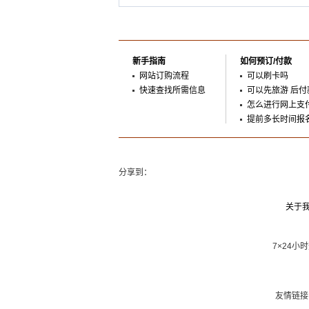
新手指南
如何预订/付款
网站订购流程
可以刷卡吗
快速查找所需信息
可以先旅游 后付
怎么进行网上支
提前多长时间报
分享到：
关于
7×24小
友情链