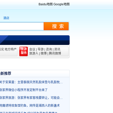
Baidu地图
Google地图
酒店
旅游
概况
地方特产
会议
|
导游
|
咨询
|
资讯
服务
旅游人
|
微博
|
腾讯微博
最新推荐
关于安莱曼：主营泰国天然乳胶床垫与乳胶枕…
张家界微信小程序开发定制平台来了
张家界旅游：张家界有家客栈要转让，可能会…
用魔诱特效鱼饵钓鱼，网传是湘西人的新蛊术