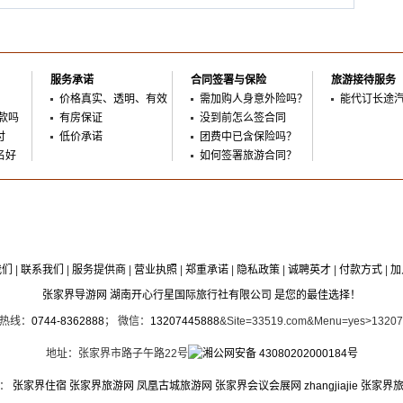
服务承诺
合同签署与保险
旅游接待服务
价格真实、透明、有效
需加购人身意外险吗？
能代订长途
款吗
有房保证
没到前怎么签合同
付
低价承诺
团费中已含保险吗？
名好
如何签署旅游合同？
我们
|
联系我们
|
服务提供商
|
营业执照
|
郑重承诺
|
隐私政策
|
诚聘英才
|
付款方式
|
加
张家界导游网 湖南开心行星国际旅行社有限公司 是您的最佳选择！
时热线：
0744-8362888
； 微信：
13207445888
&Site=33519.com&Menu=yes>1320
地址：张家界市路子午路22号
湘公网安备 43080202000184号
接：
张家界住宿
张家界旅游网
凤凰古城旅游网
张家界会议会展网
zhangjiajie
张家界