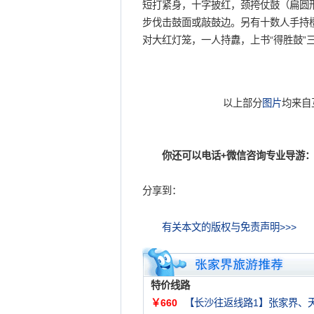
短打紧身，十字披红，颈挎仗鼓（扁圆
步伐击鼓面或敲鼓边。另有十数人手持
对大红灯笼，一人持纛，上书“得胜鼓”
以上部分
图片
均来自
你还可以电话+微信咨询专业导游：
分享到：
有关本文的版权与免责声明>>>
特价线路
￥660
【长沙往返线路1】张家界、