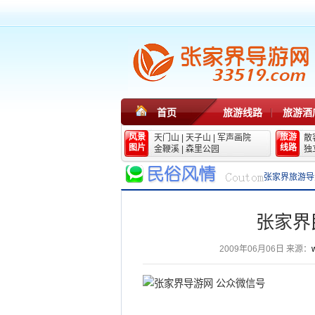
首页
旅游线路
旅游酒
风景
旅游
天门山
|
天子山
|
军声画院
散
图片
线路
金鞭溪
|
森里公园
独
张家界旅游导
张家界
2009年06月06日
来源：