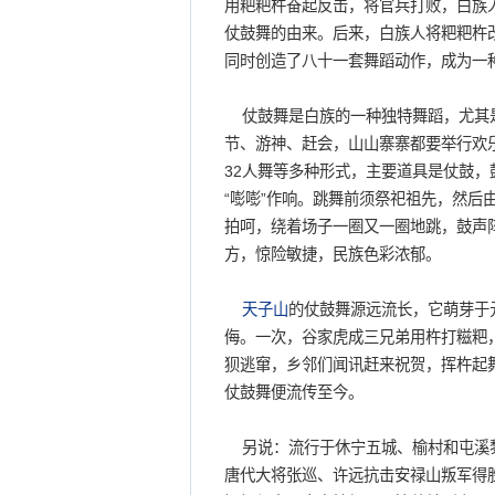
用粑粑杵奋起反击，将官兵打败，白族
仗鼓舞的由来。后来，白族人将粑粑杵
同时创造了八十一套舞蹈动作，成为一
仗鼓舞是白族的一种独特舞蹈，尤其
节、游神、赶会，山山寨寨都要举行欢乐
32人舞等多种形式，主要道具是仗鼓，
“嘭嘭”作响。跳舞前须祭祀祖先，然后
拍呵，绕着场子一圈又一圈地跳，鼓声
方，惊险敏捷，民族色彩浓郁。
天子山
的仗鼓舞源远流长，它萌芽于
侮。一次，谷家虎成三兄弟用杵打糍粑
狈逃窜，乡邻们闻讯赶来祝贺，挥杵起
仗鼓舞便流传至今。
另说：流行于休宁五城、榆村和屯溪黎
唐代大将张巡、许远抗击安禄山叛军得