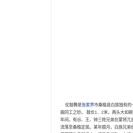
仗鼓舞是
张家界
市桑植县白族独有的
曲同工之妙。 鼓长1．2米，两头大如
年间，有谷、王、钟三姓兄弟在蒙将兀良
流落至桑植定居。某年腊月，白族兄弟