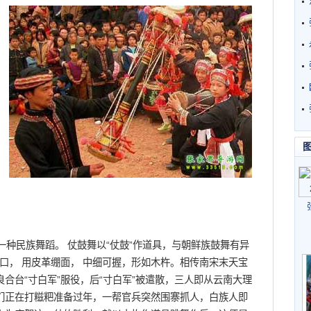
一种民族舞蹈。 仗鼓舞以“仗鼓”作道具，与朝鲜族鼓舞有异
碗口， 用皮革绷面， 中细可握，形如木杵。相传南宋末天宝
合台“寸白军”服役，后“寸白军”被遣散，三人即从云南大理
们正在打糍粑准备过年，一帮官兵突然围寨抓人，白族人即