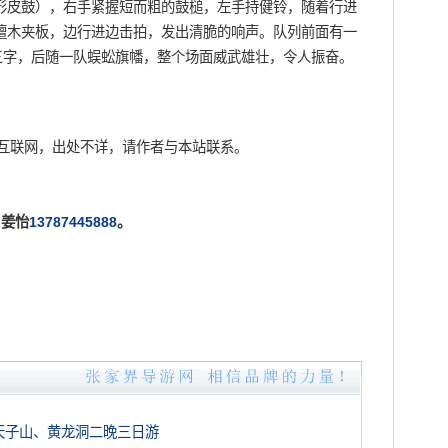
形皮鼓），右手紧握短而粗的鼓槌，左手持健铃，随着行进
檀木夹板，边行进边击拍，发出清脆的响声。队列前面有一
三字，后随一队蜈蚣旗幡，整个场面威武雄壮，令人振奋。
互联网，出处不详，请作者与本站联系。
姜怡
13787445888
。
天子山、黄龙洞二晚三日游