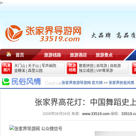
/>
首页
旅游线路
旅游酒店
旅游景点
风景
旅游
天门山
|
天子山
|
军声画院
散客拼团
|
自驾游
|
自助游
图片
线路
金鞭溪
|
森里公园
独立成团
|
VIP尊享游
张家界旅游导游网 官方网
>>
张家界民俗风情
张家界高花灯：中国舞蹈史
2009年06月04日
来源：
www.33519.com
编辑：
33519.c