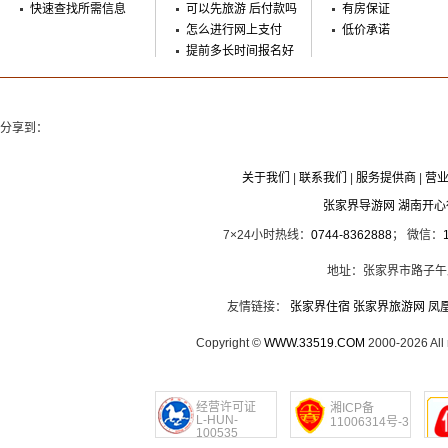
快速查找所需信息
可以先旅游 后付款吗
有房保证
怎么进行网上支付
低价承诺
提前多长时间报名好
分享到：
关于我们
|
联系我们
|
服务提供商
|
营
张家界导游网 湖南开
7×24小时热线：
0744-8362888
； 微信：
地址：张家界市路子午
友情链接：
张家界住宿
张家界旅游网
凤
Copyright ©
WWW.33519.COM
2000-2026 Al
经营许可证
湘ICP备
L-HUN-
11006314号-3
100535