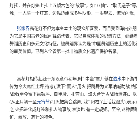
灯托，并在灯笼上扎上五颜六色的“故事”，如“八仙”、“耿氏送子”
烛，一人举一个灯笼，边舞边组成多种队形。一眼望去，流光闪烁
张家界
高花灯不但为本乡本土的观众所喜爱，而且受到海内外朋
为它是中国古老的民间舞蹈代表，它以自成体系的记谱方法，延继
舞蹈历史和多元文化特征，被舞蹈界认为是“中国舞蹈历史上的活化
的审美价值。已列入全省第一批非物质文化遗产保护名录。
高花灯相传起源于东汉章帝初年,时“ 中蛮”覃儿健在
澧水
中下游举
传为今大庸红土坪,待考),洪下“蛮人”用火 把跳舞为义军呐喊助战,
战死(至今留下悬鼓坪、御甲垭、扎营山、烽火台等古战场遗迹)。以
(从正月初一至
元宵节
)打火把集会跳舞, 栽“ 阳桩”(土话栽跟头),表
之,火把进化成灯笼和扎人物事故,表演也 有一定规矩。至今,这种
犷、豪放、悲壮的特色。