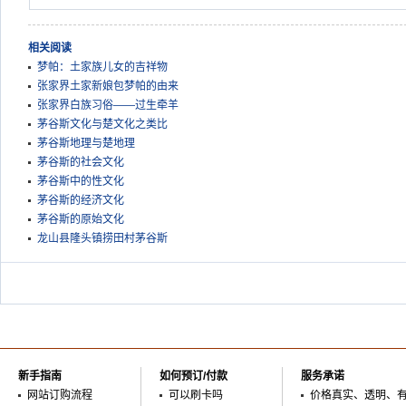
相关阅读
梦帕：土家族儿女的吉祥物
张家界土家新娘包梦帕的由来
张家界白族习俗——过生牵羊
茅谷斯文化与楚文化之类比
茅谷斯地理与楚地理
茅谷斯的社会文化
茅谷斯中的性文化
茅谷斯的经济文化
茅谷斯的原始文化
龙山县隆头镇捞田村茅谷斯
新手指南
如何预订/付款
服务承诺
网站订购流程
可以刷卡吗
价格真实、透明、