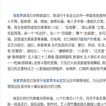
张家界
高花灯亦称高皇灯，是流行于永定沅古坪一带富有民族特色
人不等。配有锣、钹、唢呐、鼓等乐器。每人手中拿一盏纸扎灯笼
像，用五色纸剪成戏文故事如“八仙” 、“瓦岗寨”，“梁山英雄 ”之
东起西落，进一个“半边月”，出一个“月团圆”，舞个“太极图”。亦
福、还愿或为某家喜事凑趣。打吆喝、打口哨则只能到
户外
表演，叫
式又分民灯、战灯。前者表演 古代先民的迁徙、繁衍、劳动、生活
有“织篱笆”、滚柱头”、“十八斗”、“螺蛳转顶”、“八卦阵”、“过天
破“象棋盘阵”,主人插三十二根香,摆成棋盘阵,表演时,主人举红伞,玩
一一吃掉(即踩香),这是斗智的竞赛。只见灯火如流星般穿插舞蹈 ,旁
花灯的主要特点之一),那激起的锣鼓声、吆喝声、口哨声,掀起有节
张家界
高花灯发祥于
张家界
市
永定区
沅古坪镇等地区，与沅古坪
等周边区县也有少量玩高花灯的习惯。
高花灯的灯代表着光明幸福，12个灯表示12个月，月月平安无事
练一班高花灯，辞旧迎新。制作时，艺人用竹篾和纸扎糊成12或24