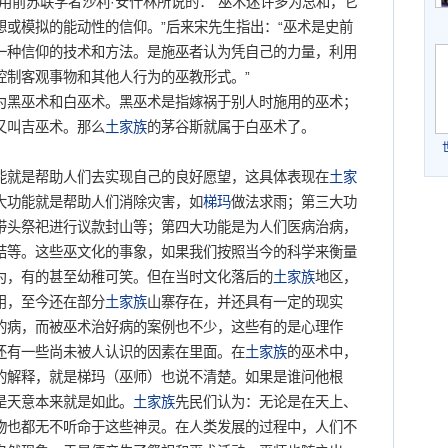
用前苏联学者沙利·安什林所说的：“巫术迷许多为总和，它
或模拟的能动性的信仰。”后来宋先生指出：“巫术是史前
一种信仰的技术和方法。是施巫者认为凭自己的力量，利用
控制客观事物和其他人行为的巫教形式。”
黑巫术和白巫术。黑巫术是指嫁祸于别人时施用的巫术；
又叫吉巫术。那么
土家族
的茅谷斯就属于白巫术了。
能就是帮助人们去实现自己的良好愿望，这具体表现在
土家
大功能就是帮助人们消除灾害，如
梯玛
做法求雨；第三大功
带头祭祀进行议款封山等；第四大功能是为人们医病治病，
结等。这些巫文化的事象，如果我们按照当今的科学来衡量
为，有的甚至幼稚可笑。但在当时文化落后的
土家族
地区，
用，至今还在部分
土家族
山寨存在，并还具有一定的现实
的病，而被巫术治好病的案例也不少，这些有的是心理作
还有一些尚未被人认识的因素在里面。在
土家族
的巫术中，
的解释，就是梯玛（巫师）也说不清楚。如果是谁问他根
是天意本来就是如此。
土家族
先民们认为：无论是在天上、
物也都无不听命于这些神灵。在人类发展的过程中，人们不