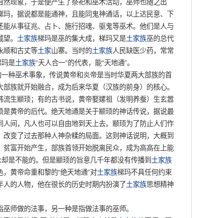
自然现象，于是便产生了祭祀和巫术活动，巫师也随之出
梯玛，据说都是能通神，且能同鬼神通话，以上达民意、下
还能从事征兆、占卜、施行招魂、驱鬼等巫术。他们是人与
威望。
土家族
梯玛是巫的集大成，梯玛又是
土家族
巫的总代
永顺和古丈等
土家
山寨。当时的
土家族
人民缺医少药，常常
梯玛是
土家族
“天人合一”的代表，能“天地通”。
一种巫术事象，传说黄帝和炎帝是当时华夏两大部族的首
大部族就开始融合，成为后来华夏（汉族的前身）的核心。
韩流生颛顼；有的古书说，黄帝娶嫘祖（发明养蚕）生玄嚣
顼是黄帝的后代。绝天地通是关于颛顼的神话传说，据说最
到人间，凡人也可以自由地到天上去。颛顼为了防止人们作
，改变了过去那种人神杂糅的局面。这则神话说明，大概到
，贫富开始产生，部族首领开始脱离民众，成为高高在上能
众却是不能的。但是颛顼的旨意几千年都没有传播到
土家族
，黄帝命重和黎的“绝天地通”对
土家族
梯玛不具任何约束
半人的人物，他在很长的历史时期内扮演了
土家族
思想精神
指巫师做的法事，另一种是指做法事的巫师。