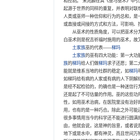
和控制。”宋兆麟在其《巫与巫术》中引
起源于世界的同样的重复，并表明对联想
人类或巫师一种信仰和行为的总和，是
或直接或间接的方式和方法，可影响、
从巫术的性质角度，可以把巫术分为
白巫术则是祝吉祈福时施用的巫术，故
土家族
巫的代表——
梯玛
土家族
的巫有四大功能：第一大功
族
的
梯玛
给人们做
梯玛
求子还愿；第二
能就是维系当地的社群的稳定，如
梯玛
如梯玛给有病的人家或有病的人下阴解
是经不起检验的，的确也是一种迷信行
还是起了不可估量的作用。巫的这些功
性，如用巫术治病，在医院里没有治好
用，也有的是一种巧合。除此之外可能
很多事情用当今的科学还不能进行圆满
由，他就会说，这是神的旨意，或者说
地下或是水中，都有神灵，而且世间万