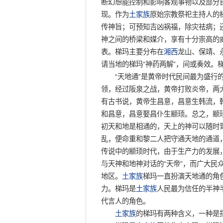
断幻想能控制和影响客观事物以及部分
现。作为
土家族
原始宗教祭祀主持人的
传神旨；可预知吉凶祸福，除灾祛病；
神之间的桥梁和媒介，享有十分崇高的
表。梯玛主要分布在
湘西
龙山、保靖、
请当地的梯玛“神药两解”，间或奏效。
“天地通”是黄帝时代民间最为盛行的
领，经过阪泉之战，黄帝打败炎帝，两
有古书说，黄帝生昌意，昌意生韩流，
和昌意，昌意娶昌仆生颛顼。总之，颛
初天和地是相通的，天上的神可以随时
乱，便命重和黎二人把守通天地的通道
传说中的颛顼时代，由于生产力的发展
与天神和地神对话的“天帝”，而广大民
地区。
土家族
梯玛一直扮演天地通的角色
力。梯玛是
土家族
人民最为信任的半神
代言人的角色。
土家族
的梯玛有两种含义，一种是