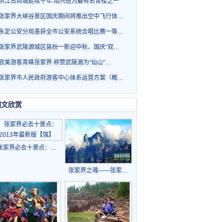
洪江古商城延续千年.绍兴班为最有名青楼之一
张家界大峡谷景区国庆期间将推出空中飞行体…
永定公安分局喜获全市公安系统合唱比赛一等…
张家界武陵源城区装扮一新迎中秋、国庆“双…
欧美游客青睐张家界 称赞武陵源为“仙山”…
张家界市人民政府游客中心体系运营方案（概…
图文欣赏
张家界必去十景点：…
张家界之魂——张家…