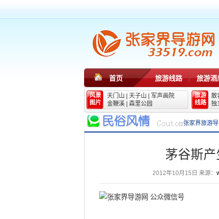
首页
旅游线路
旅游酒
风景
旅游
天门山
|
天子山
|
军声画院
散
图片
线路
金鞭溪
|
森里公园
独
张家界旅游导
茅谷斯产
2012年10月15日
来源：