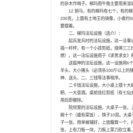
的杂木作哨子。梯玛用牛角主要用来渲
12.铜马，有的梯玛有七个，有的梯
200克，上面有土地王的骑像，小者约
要摆着。
二、梯玛法坛设施（选介）：
起兵发兵时的法坛设施，这一法事设
插一杆枰，有一个小孩剪纸，烧烯三三
燃）。这一法坛设施用于《求男求女》
送瘟神的法坛设施，这一设施用6个
羊头、大小猪头（必须杀100斤以上的
神、送头、二、三钱等法事程序。
二卡钱法坛设施，大小桌上摆十大碗
粑、一大壶酒。桌前挂红剪纸（有七仙
用后即撤除。
院坝里的法坛设施，大桌子一张，上
碗十个（盛有菜饭）、筷子10双。大
子一张，用单被辅好，上放簸箕一个，
张，上有刀板一块，刀板上菜刀砍立着