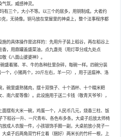
染气氛，威感神灵。
玛有三个，大小不等。以三个的居多，用铜制成。大者约
50克，无骑像。铜马放在堂屋里的神桌上，整个法事程序都
施的具体操作是这样的：先用升子装上稻谷，再在稻谷上
炷香，用鼎罐盖盛菜油，点九盏亮（用灯草分成九处点
和敬《八面山婆婆神》。
碗盛着猪、羊、牛的各种肚里杂碎，每碗一样。四碗分装
猪一个，小猪两个，20斤左右，羊一只），用于送瘟神、洛
，碗里盛熟猪肉，摆十双筷子、十个酒杯、十个糯米粑
女、南六星等像）。此设施用于送二卡钱（敬青天爷爷），
面摆有大米一碗，鸡蛋一个，人民币几元，烧香三柱、饭
桌子下稻谷一升、一尺青布、各色布多条。大桌子后放太师椅
内放成人衣服一件，小孩银饰手圈一副，大桌前放小凳子一
，大桌子后两角双竹杆立着（捆好）两米长的竹杆一根，上