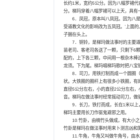
长约1米，宽约5公分。因为八幅罗裙
分。梯玛穿着八幅罗裙可以上天，具有
6．凤冠，原本叫八凤冠。因为八是
受道教文化的影响改为五凤冠。’上面
子捆在头上。
7．铜铃，是梯玛做法事时的主要道具
苗老司、客老司各送了一颗，只剩下6
配的，上下各三颗，中间用一根杂木棒
龙须。下为尾。梯玛唱梯玛歌时把八宝
8．司刀，用铁打制而成一个圆圈（大
状。大铁圈的圈杆上有很多小铁圈，有的
直径5公分左右，小的直径2公分左右
音。梯玛在做法事时经常摇动司刀，做
9．长刀，铁打而成，长在1米以上，
梯玛主要用长刀作驱鬼避邪之用。
10.竹卦，由楠竹头做成，有大小之分
竹卦是梯玛在做法事时用来卜测吉凶和
11.牛角，牛角又叫做牛角号，由水