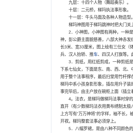
九层：十四个人物（舞蹈奏乐）。
十层：二元桥，梯玛执法事形象。
十一层：牛头马面及各种人物造型
梯玛神图用于梯玛跳神时把大门关上
2．小神图，小神图有两种，一种是
神，彭公爵主面貌慈善，八部大神赤发
长3米、宽33厘米，图上绘有三仕女（
兵、汉人抬轿、推
车
、四汉人打旗等。
3．剪纸，用红纸剪成，一种剪纸是
下系七仙女，下面是东、南、西、北、
用于整个法事程序，最后扫堂用竹杆撑
梯玛中系小孩身影形象，插在用升子装
事完毕后，由主户放在碗柜上面（插立
4。法衣，是梯玛做梯玛法事时穿的
直开（有少数梯玛法衣用黄布绣制太极八
上方写有“万万神将”的字样，袖不长，袖
开衩。梯玛整套法事必须穿上。
5．八幅罗裙，是由八种不同颜色的布