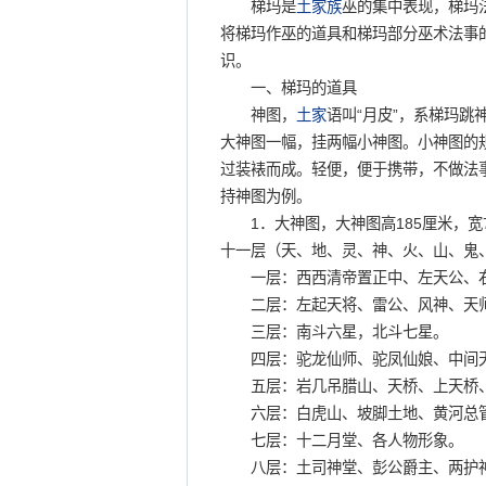
梯玛是
土家族
巫的集中表现，梯玛
将梯玛作巫的道具和梯玛部分巫术法事
识。
一、梯玛的道具
神图，
土家
语叫“月皮”，系梯玛
大神图一幅，挂两幅小神图。小神图的
过装裱而成。轻便，便于携带，不做法
持神图为例。
1．大神图，大神图高185厘米，宽
十一层（天、地、灵、神、火、山、鬼、
一层：西西清帝置正中、左天公、
二层：左起天将、雷公、风神、天
三层：南斗六星，北斗七星。
四层：驼龙仙师、驼凤仙娘、中间
五层：岩几吊腊山、天桥、上天桥
六层：白虎山、坡脚土地、黄河总
七层：十二月堂、各人物形象。
八层：土司神堂、彭公爵主、两护