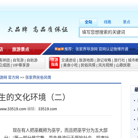
全站
线路
景点
店
旅游景点
推荐：张家界导游网 官网认证微博开通
>>>
旅游
客拼团
|
自驾游
|
自助游
交通途径
|
旅游地图
|
游记攻略
|
旅行社
|
城市
指南
立成团
|
VIP尊享游
|
美食小吃
|
民俗风情
|
风光视频
|
山歌民歌
游网 官方网
>>
张家界民俗风情
生的文化环境（二）
www.33519.com
编辑：
33519.com
现在有人把巫概称为巫学，而且把巫学分为五大部