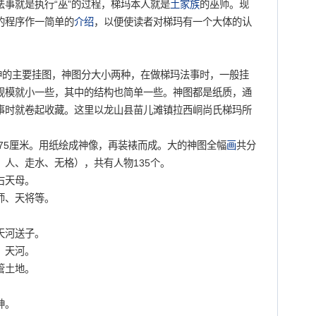
法事就是执行“巫”的过程，梯玛本人就是
土家族
的巫师。现
的程序作一简单的
介绍
，以便使读者对梯玛有一个大体的认
跳神的主要挂图，神图分大小两种，在做梯玛法事时，一般挂
规模就小一些，其中的结构也简单一些。神图都是纸质，通
事时就卷起收藏。这里以龙山县苗儿滩镇拉西峒尚氏梯玛所
75厘米。用纸绘成神像，再装裱而成。大的神图全幅
画
共分
人、走水、无格），共有人物135个。
右天母。
师、天将等。
天河送子。
、天河。
管土地。
神。