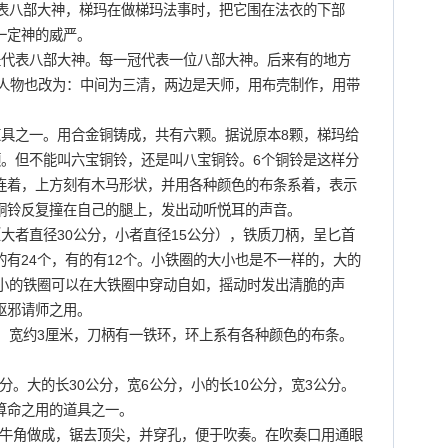
代表八部大神，梯玛在做梯玛法事时，把它围在法衣的下部
一定神的威严。
代表八部大神。每一冠代表一位八部大神。后来有的地方
的人物也改为：中间为三清，两边是天师，用布壳制作，用带
之一。用合金铜铸成，共有六颗。据说原本8颗，梯玛给
颗。但不能叫六宝铜铃，还是叫八宝铜铃。6个铜铃是这样分
连着，上方刻有木马形状，并用各种颜色的布条系着，表示
铜铃反复撞在自己的腿上，发出动听悦耳的声音。
者直径30公分，小者直径15公分），铁质刀柄，呈匕首
有24个，有的有12个。小铁圈的大小也是不一样的，大的
，小的铁圈可以在大铁圈中穿动自如，摇动时发出清脆的声
驱邪请师之用。
宽约3厘米，刀柄有一铁环，环上系有各种颜色的布条。
。大的长30公分，宽6公分，小的长10公分，宽3公分。
算命之用的道具之一。
牛角做成，锯去顶尖，并穿孔，便于吹奏。在吹奏口用通眼