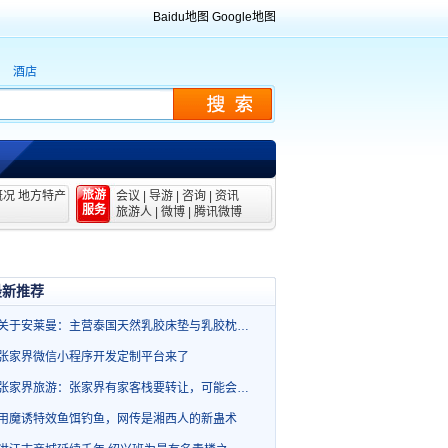
Baidu地图
Google地图
酒店
旅游
概况
地方特产
会议
|
导游
|
咨询
|
资讯
服务
旅游人
|
微博
|
腾讯微博
最新推荐
关于安莱曼：主营泰国天然乳胶床垫与乳胶枕…
张家界微信小程序开发定制平台来了
张家界旅游：张家界有家客栈要转让，可能会…
用魔诱特效鱼饵钓鱼，网传是湘西人的新蛊术