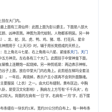
。
挂在大门内。
最上面有三清仙师：此图上面为彭公爵主，下面是八部大
红颜、凶神恶煞。神图为清代绘制，人物都系明装。另一种
体）、龙、蛇、凤、虎、鸭、鸡、猪、塔、打花兵、星伞
此神图用于《上天河》时，辅于用长凳搭成的天桥上。
：左上角北斗七星、右上角南斗六星、紧接系
天门
，
天门
中五方神灵。左右各有三个大门。此图挂于中堂神龛下面，
在屋檐上连鞭炮一起烧掉。另一种剪纸是：两边表示神帐，
的谷子上面，放在中堂大门内右角上。此剪纸在梯玛全套法
着），一年后，再烧掉，表示户主小孩再不会到外面飘魂。
主要服装（上衣）之一。由大红布缝制，黄布匡边，中胸
卦，是受汉文化影响），胸肩左上方写有“千千兵夫”，右
口较大。背面的左肩有一“日”字，右肩有一“月”字，后下摆
条缝在一块长约1米，宽约20公分的白布上，每一种布条