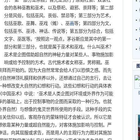
分：“第一部分是宗教，首先是流行于原始社会、奴隶社
会的各种巫教和巫术，以及祭祀、避邪、崇拜等；第二部
分是风俗，包括巫风、丧俗、禁忌等；第三部分为艺术，
包括巫歌、巫舞、巫戏（傩）、巫
画
等；第四部分为文，
包括巫书、巫诗、神话、传说等；第五部分为综合，包括
文字、巫医等。”按照这一观点，茅谷斯应是其中的第一
部分和第三部分，也就是属于巫术和巫戏。什么叫巫术？
巫术是企图借助超自然的神秘力量对某些人、事物施加影
响或给予控制的方术。古代施术者女称巫，男称觋。巫
崇拜而开始的。因为大自然常常会给人们以恐惧之感。而先
对自然神顶礼膜拜和供养以外，还想通过自己的言行，去让
一种想改变大自然的幻想和行动。这些幻想和行动的具体表
《中国巫术》中说：“巫术是人类企图对环境或外界作为可能
奉的基础上，出于控制事物的企图而采取的一种行为。也就
外界自然）与想像的鬼灵世界所使用的手段。这种手段的实
有关信仰以后，客观存在的蒙昧特征才会被认识，所以它是
想依靠某种力量或超自然能力，对客体施加影响与控制。严
神话，向其屈服或求告，而是用人的主观行为力图对其施加