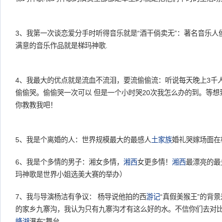
3、我第一次谈恋爱分手时听得音乐就是“酒干倘卖无”：著名音乐人
满意的音乐作品就是梯玛神歌.
4、我最大的优点就是流血不流泪，要流偷偷流：听说每天晚上3千
偷偷哭。偷偷哭一次可以 但是一个小时哭20次我怎么办的到。等想
你教教我吧！
5、我是个离婚的人：世界规模最大的最感人
土家族
婚礼哭嫁场面在
6、我是个多情的男子：湘女多情，
湘西
女更多情！
湘西
最漂亮的最
玛神歌是世界小姐选美大赛的举办）
7、我与导演杨洁有争议： 杨导说他拍的西
游记
“真假美猴王”的背景
的家乡九寨沟，我认为只有九寨沟才有这么好的水。不信你们去对比
峰湖
瀑布”舞台。