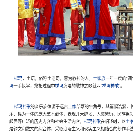
梯玛
，土语，俗称土老司，意为敬神的人。
土家族
一年一度的“调
玛
一手执掌，祭祀过程中
梯玛
演唱的敬神之歌就叫“
梯玛神歌
”。
梯玛神歌
的音乐旋律源于远古
土家
部落的牛角号，其篇幅浩繁，
乐、舞为一体的庞大艺术载体，表现开天辟地、人类繁衍、民族祭
起居等广泛的历史内容和社会生活内容。
梯玛神歌
在唱述时，以
土
是韵文和散文的综合体，采取浪漫主义和现实主义相结合的创作手