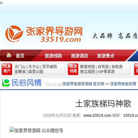
/>
首页
旅游线路
旅游酒店
旅游景点
风景
旅游
天门山
|
天子山
|
军声画院
散客拼团
|
自驾游
|
自助游
图片
线路
金鞭溪
|
森里公园
独立成团
|
VIP尊享游
张家界旅游导游网 官方网
>>
张家界民俗风情
土家族梯玛神歌
2009年10月23日
来源：
www.33519.com
编辑：
33519.c