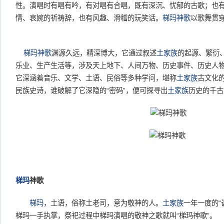
性。演唱时有唱有吟，有对唱有合唱，既有深沉、忧郁的古歌；也
情、哀婉的祈祷辞，也有风趣、滑稽的玩笑话。
梯玛神歌
以歌舞贯
梯玛神歌
渊源久远，精深博大，它通过叙述
土家族
的起源、繁衍
乐业、生产生活等，涉及天上地下、人间万物、历史事件、历史人
它深涵着音乐、文学、土语、民俗等多种学问，堪称
土家族
古文化
民族史诗，谁破解了它深隐的“密码”，便可探寻出
土家族
历史的千古
梯玛
神歌
梯玛
，土语，俗称土老司，意为敬神的人。
土家族
一年一度的“
梯玛一手执掌，祭祀过程中梯玛演唱的敬神之歌就叫“梯玛神歌”。