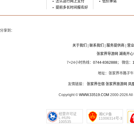
怎么进行网上支付
低价承诺
提前多长时间报名好
分享到：
关于我们
|
联系我们
|
服务提供商
|
营
张家界导游网 湖南开
7×24小时热线：
0744-8362888
； 微信：
地址：张家界市路子午
友情链接：
张家界住宿
张家界旅游网
凤
Copyright ©
WWW.33519.COM
2000-2026 Al
经营许可证
湘ICP备
L-HUN-
11006314号-3
100535