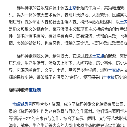
梯玛神歌的音乐旋律源于远古
土家
部落的牛角号，其篇幅浩繁
乐、舞为一体的庞大艺术载体，表现开天辟地、人类繁衍、民族祭
起居等广泛的历史内容和社会生活内容。梯玛神歌在唱述时，以
土
是韵文和散文的综合体，采取浪漫主义和现实主义相结合的创作手
性。演唱时有唱有吟，有对唱有合唱，既有深沉、忧郁的古歌；也
情、哀婉的祈祷辞，也有风趣、滑稽的玩笑话。梯玛神歌以歌舞贯
梯玛神歌渊源久远，精深博大，它通过叙述
土家族
的起源、繁
居乐业、生产生活等，涉及天上地下、人间万物、历史事件、历史
界，它深涵着音乐、文学、土语、民俗等多种学问，堪称
土家族
古
辉的民族史诗，谁破解了它深隐的“密码”，便可探寻出
土家族
历史的
梯玛神歌与
宝峰湖
宝峰湖
风景
区整合多方资源，成立了梯玛神歌文化传播有限公司
录的《梯玛神歌》作为这台歌舞节目的创作题材。他们请来著明华
等“两岸三地”的专家参与创作，综合了音乐、舞蹈、文学等艺术形
演变、战争、生产生活等内容的大型山水原生态歌舞史诗实景演出