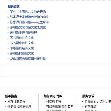
相关阅读
梦帕：土家族儿女的吉祥物
张家界土家新娘包梦帕的由来
张家界白族习俗——过生牵羊
茅谷斯文化与楚文化之类比
茅谷斯地理与楚地理
茅谷斯的社会文化
茅谷斯中的性文化
茅谷斯的经济文化
茅谷斯的原始文化
龙山县隆头镇捞田村茅谷斯
新手指南
如何预订/付款
服务承诺
网站订购流程
可以刷卡吗
价格真实、透明、
快速查找所需信息
可以先旅游 后付款吗
有房保证