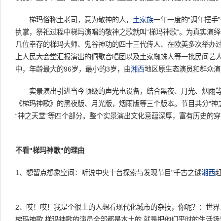
梯玛俗称土老司，意为敬神的人，
土家族
一年一度的“调年摆手
执掌，祭祀过程中梯玛演唱的敬神之歌就叫“梯玛神歌”。为真实演绎
几位幸存的梯玛大师、鬼谷神功的四十三代传人、在欧美多次举办
上人民大会堂汇报演出的侗歌合唱团以及土家蜘蛛人等一批民间艺人
中，年龄最大的96岁，最小的3岁，由
湘西
地区原生态演员和群众演
实景演出引进当今顶级的声光电设备，结合黑夜、月光、烟雨等
《梯玛神歌》的黑夜版、月光版，烟雨版等三个版本。节目共分“神之殇
“神之天堂”等四个部分。整个实景演出文化意蕴深厚，富有历史的
不看"梯玛神歌"的理由
1、想留点想象空间：听说中央十台探索与发现节目"千古之谜
湘西
赶
2、哎！哎！我是个很土的人想看现代化城市的杂技，你呢？：世界
梯玛神歌.梯玛神歌的演员全部都是本土的.就是把他们平时的生活场