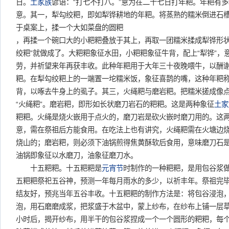
日。
土家族
谚语：“打七不打八。”意为在二十七日打年粑。年粑有
意。其一，犁勾绞粑，即如犁铧耕地的年粑。将蒸熟的糯米倒进石
于桌案上，揉一个大如菜盘的圆粑
，再揉一个碗口大的小粑粑叠放于其上，再取一团糯米揉成犁铧形状
绞粑”就做成了。大粑粑象征水田，小粑粑象征牛背，配上“犁铧”，
劳，并祈望来年再获丰收。此种年粑用于大年三十夜晚喂牛，以酬
粑。在犁勾绞粑上的一端置一坨糯米饭，象征喜鹊的嘴，这种年粑称
背，以啄去牛身上的虱子。其三，火绳粑与磨岩粑。把糯米搓成像点
“火绳粑”。磨岩粑，即形如长状磨刀岩石的粑粑。这是两种象征
土家
粑粑。火绳是烧火嵌用于点火的，磨刀岩是砍火嵌时磨刀用的。这
意，需在祭祖后方能食用。在吃法上也有讲究，火绳粑需在火塘边
烧山的；磨岩粑，则必须下油锅煎得焦黄酥软后食用，意味磨刀石
油锅即象征以水磨刀，油象征磨刀水。
十五粑粑。十五粑粑是
元宵节
时制作的一种粑粑，是用包谷浆
五粑粑祭祀五谷神，预测一年每月雨水的多少，以祈丰年。祭祖完
结友好，预兆当年五谷丰收。十五粑粑的制作方法是：将包谷浸泡
泡，用石磨磨成浆，把浆盛于木盆中，蒙上纱布，在纱布上铺一层
小时后，揭开纱布，用半干的包谷浆捏成一个一个圆形的粑粑，每