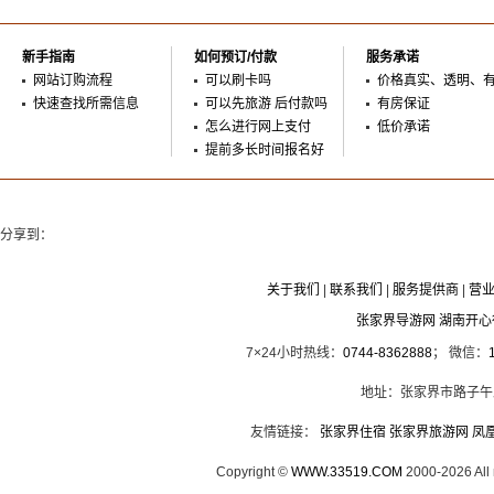
新手指南
如何预订/付款
服务承诺
网站订购流程
可以刷卡吗
价格真实、透明、
快速查找所需信息
可以先旅游 后付款吗
有房保证
怎么进行网上支付
低价承诺
提前多长时间报名好
分享到：
关于我们
|
联系我们
|
服务提供商
|
营
张家界导游网 湖南开
7×24小时热线：
0744-8362888
； 微信：
地址：张家界市路子午
友情链接：
张家界住宿
张家界旅游网
凤
Copyright ©
WWW.33519.COM
2000-2026 Al