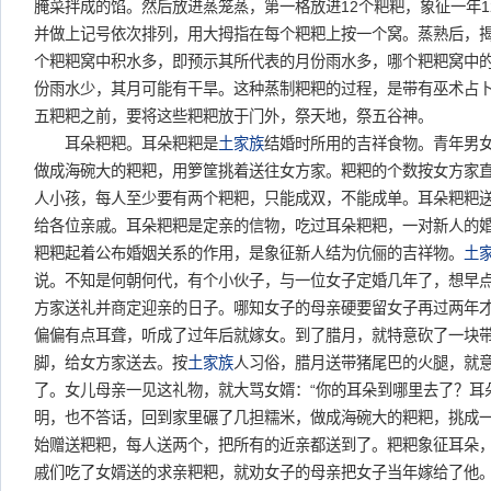
腌菜拌成的馅。然后放进蒸笼蒸，第一格放进12个粑粑，象征一年
并做上记号依次排列，用大拇指在每个粑粑上按一个窝。蒸熟后，
个粑粑窝中积水多，即预示其所代表的月份雨水多，哪个粑粑窝中
份雨水少，其月可能有干旱。这种蒸制粑粑的过程，是带有巫术占
五粑粑之前，要将这些粑粑放于门外，祭天地，祭五谷神。
耳朵粑粑。耳朵粑粑是
土家族
结婚时所用的吉祥食物。青年男
做成海碗大的粑粑，用箩筐挑着送往女方家。粑粑的个数按女方家
人小孩，每人至少要有两个粑粑，只能成双，不能成单。耳朵粑粑
给各位亲戚。耳朵粑粑是定亲的信物，吃过耳朵粑粑，一对新人的
粑粑起着公布婚姻关系的作用，是象征新人结为伉俪的吉祥物。
土
说。不知是何朝何代，有个小伙子，与一位女子定婚几年了，想早
方家送礼并商定迎亲的日子。哪知女子的母亲硬要留女子再过两年
偏偏有点耳聋，听成了过年后就嫁女。到了腊月，就特意砍了一块
脚，给女方家送去。按
土家族
人习俗，腊月送带猪尾巴的火腿，就
了。女儿母亲一见这礼物，就大骂女婿：“你的耳朵到哪里去了？耳
明，也不答话，回到家里碾了几担糯米，做成海碗大的粑粑，挑成
始赠送粑粑，每人送两个，把所有的近亲都送到了。粑粑象征耳朵
戚们吃了女婿送的求亲粑粑，就劝女子的母亲把女子当年嫁给了他