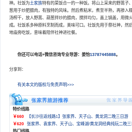
神。社饭为
土家族
特有的菜饭合一的一种饭。将山上采来的野蒿子
葱用于炒肥腊肉，有独特的风味。然后煮粘米，煮至半熟，再掺入
汤榨干，放人野蒿、葫葱拌炒的腊肉，搅拌均匀，盖上锅盖，用微
成。社饭系多种原料烹制而成，美味可口。社饭先用于祭社神，然
地庙旁吃饭，意味着陪伴社神进社餐。
你还可以电话+微信咨询专业导游：姜怡
13787445888
。
分享到：
有关本文的版权与免责声明>>>
特价线路
￥660
【长沙往返线路1】张家界、天子山、黄龙洞二晚三日游
￥620
张家界、袁家界、天子山、宝峰湖/黄龙洞经典纯玩二晚三
热门线路