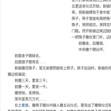
是人们享用食物的工具的
五更送亲仪式开始，新娘
带，将新娘缚背于堂中放
筛子，筛子里放有两把筷
筷子，哭拜祖宗。哭拜完
门槛。然开新娘边哭边抛
一把筷子撒在堂门外，边
前撒金，后撒银，
中央撒个晒谷坪，
前面金子跟妹去，
后面银子跟哥丢……
新娘撒完筷子，堂兄弟便把她背上轿子。轿子启动时，新娘的母
撒边祝福说：
前撒三天，要发三千；
前撒一天，要发一千。
撒得快，发得快，
荣华富贵万万代……
在
土家族
，撒筷子婚仪中融入撒五谷仪式，更突出了撒筷仪式