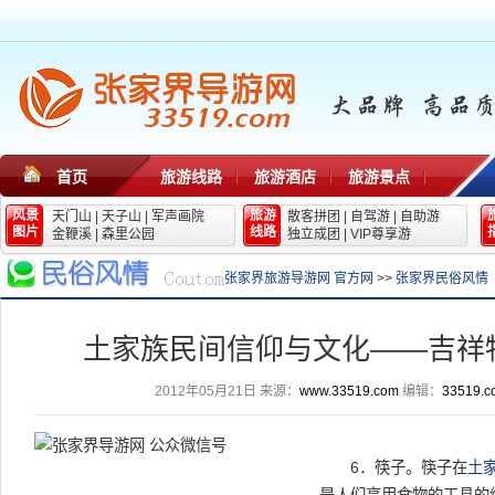
首页
旅游线路
旅游酒店
旅游景点
风景
旅游
天门山
|
天子山
|
军声画院
散客拼团
|
自驾游
|
自助游
图片
线路
金鞭溪
|
森里公园
独立成团
|
VIP尊享游
张家界旅游导游网 官方网
>>
张家界民俗风情
土家族民间信仰与文化——吉祥
2012年05月21日
来源：
www.33519.com
编辑：
33519.c
6．筷子。筷子在
土