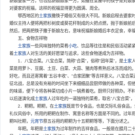
新娘婆家一方，也包括新娘娘家一方，如撒在堂屋中的筷子是对娘
对婆家的祝福，这样的祝福显得更为圆满、周全。
鄂西地区的
土家族
撒筷子婚俗又有很大不同。新娘启程去婆家
婚仪主持人便将两把杉树皮或葵花秆制成的火把点燃，抛于新娘前
然后，把两把筷子撒于新娘左右，意味祝福新娘婚后丰衣足食，幸
五、食物吉祥物
土家族
一些风味独特的菜肴
小吃
、饮品等往往是和民俗活动紧
着
土家族
人对生活的美好愿望与追求，这些食物遂成为吉祥物。
1．八宝合菜。八宝合菜，简称“合菜”，俗称“团年菜”，是
土家
菜是用萝卜、豆腐、土豆、白菜、大蒜、猪肉等煮熟后冰冻而成的
好吃，而且还寄寓着“五谷丰收”、“合家团聚”等吉祥意义。八宝合
征北战，总是没有充裕的时间坐下来细细品尝厨师做的各种菜，但
的味道，便下令将各种菜切成小片一锅煮着吃。厨师只好照办。不
以后遂演化成
土家族
人过年吃的一道独特的菜肴，取名“八宝合菜”
2．粑粑。粑粑，在
土家族
既是节令食品，也是交际礼俗食品，
礼仪风俗中，所用的粑粑在制作、寓意名称等方面是不同的。过年
粑叫社粑，
元宵节
祭五谷用的粑粑为十五粑粑等等，下面分述之。
年粑。年粑是
土家族
为过年制作的吉祥食品，一般是在腊月二十七