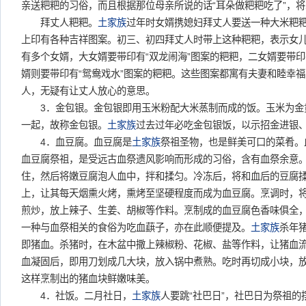
亲送粑粑的习俗，而且根据那位母亲所说的话“耳朵做粑粑吃了”，将
拜丈人粑粑。
土家族
过年时女婿携媳妇拜丈人要送一种大米粑
上印有各种吉祥图案。初三、初四拜丈人时带上这种粑粑，表示女
有多个女婿，大女婿要带印有“双龙闹海”图案的粑粑，二女婿要带印
婿则要带印有“鸳鸯戏水”图案的粑粑。这些图案都寓有夫妻和睦幸
人，无疑有让丈人放心的意思。
3．金包银。金包银即用玉米粉配大米蒸制而成的饭。玉米为金
一起，故称金包银。
土家族
过去过年必吃金包银饭，以示招金进银
4．血豆腐。血豆腐是
土家族
祭祖圣物，也是鲜美可口的菜肴。
血豆腐祭祖，是受远古血祭遗风影响而形成的习俗，含有血祭余意
住，然后将嫩豆腐泡人血中，拌和揉匀。冷冻后，将和血后的豆腐
上，让其每天烟熏火烤，熏烤至坚硬程度而成为血豆腐。烹调时，
煎炒，放上辣子、生姜、胡椒等作料。烹制成的血豆腐色香味俱全
一种与血祭相关的食俗为吃血蕻子，亦在此顺便提及。
土家族
杀年猪
即猪血。杀猪时，在木盆中撒上辣椒粉、花椒、盐等作料，让猪血
血凝固后，即用刀划成几大块，放入锅中煮熟。吃时再切成小块，
这样烹制出的猪血块鲜嫩味美。
4．社饭。二月社日，
土家族
人要跳“社巴日”，社巴日为祭祖的