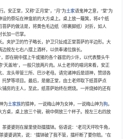
。安正堂，又称“正月堂”，“月”为
土家
语鬼神之意，“堂”为
神设的祭坛在神龛前的大方桌上。桌上放一簸箕，将4个纸
剪菩萨的做法是，将黄色毛边纸（称裹脚纸）对折，如人
肘长加一巴掌。
。夹护卫的竹子略长，护卫只扯成正堂菩萨的半边形。大
两边按左七右八摆上酒杯，以供奉诸位旗长。
，即在碗中摆上牛或猪的各个器官的少许，以代表整头牛
“天盖地”，一般只放两片肉。从土老师的唱词来看，安正
太、龙头带管三所、巴沙老母。请完诸神后是颂神，赞颂各
、托梦等项目。最后，是撤正堂，由土老师取下纸菩萨点
火铺房的主人，至此，纸菩萨始终在燃烧。一并烧掉的还有
神为
土家族
的猎神，一说梅山神为女神，一说梅山神为
狗
。
大方桌，桌上放三个碗，碗中倒放三个杯子。按左三右四放
茶婆婆则在屋里使劲擂擂钵。俗语说：“老司天坪吹牛角，
茶婆婆调笑，说：“擂钵破了我不管，擂杆断了要你赔。”在