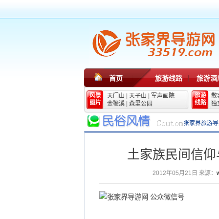
首页
旅游线路
旅游酒
风景
旅游
天门山
|
天子山
|
军声画院
散
图片
线路
金鞭溪
|
森里公园
独
张家界旅游导
土家族民间信仰
2012年05月21日
来源：