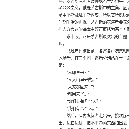
众。茅古斯演出者扮饰成若干扎稻草、头系
老公公之意，他是茅古斯中的主角。应
承中不断融进了新内容，所以它所反映
时期生活的再现。茅古斯的表演者要表
些内容表达的基本主题可概括为两个方
求丰收。这是茅古斯最突出的主题，
现。
《过年》演出前，各寨各户凑集粑粑
入场后，打三个圈，然后分别站在土王
是：
“从哪里来？”
“从大山里来的。”
“大家都回来了？”
“都回来了。”
“你们共有几个人？”
“我们有八个人。”
然后，庙内发问者走出来，按次序一
出，边扫边讲：把不干净的东西扫出去