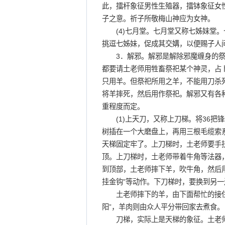
此，擂杆象征男性生殖器，擂钵象征女
子之意。祈子所敬梅山神应为女神。
(4)七月堂。七月堂又称七姊妹堂。
挑逗七姊妹，促成其交媾，以便赐子人
3．解邪。解邪是解除邪魔缠身的祭
都要请土老师用牲畜祭祀某个神灵，占
只用羊。但祭祀所用之羊，不能用刀杀
将羊摔死，然后用作祭祀。解邪又有各
重程度而定。
(1)上天刀，又称上刀梯。将36把
树插在一个大磨盘上，再用三根毛缆索
天梯固定牢了。上刀梯时，土老师要手
顶。上刀梯时，土老师带着牛角等法器
到顶部，土老师摔下羊，吹牛角，然后用
挂金钩”等动作。下刀梯时，要换到另
土老师摔下的羊，由下面帮忙的接住
阳”，羊肉则由众人平分带回家去煮食。
刀梯，实际上是天梯的象征。土老师