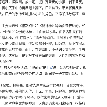
踪追赶，撵数圈，放一炮，捉住穿兽皮的小孩，剥下兽皮，
，将小孩手中的兽皮翻上翻下，口讲价钱，结果将兽皮抢
散。庄严的祭神巫剧加入小丑的角色，平添了几分滑稽、幽
。
主要是通过《接新娘》和《舞神棒》等场面来表达的。如
分、长约100公分的木棒，上面裹以茅草，由茅古斯夹在胯
握木棒，作“打露水”、“撬天”等动作。此种象征性交的动
男女老少均可观看，连姑娘都不回避，因为其用意不在展示
非常严肃的主题。而且，在表演时，不孕妇女甚至要用手去
怀孕。这实际上是男根生殖崇拜的表现，人们相信男根具有
从而怀孕。
的大型巫祀活动。“服司妥”是
土家
语，意为祭祖还愿，即
愿后即举行巫祀酬神祭神活动。服司妥一般要举行3天。其
项仪式。报家先，即敬告户主家辞世的先祖。其意义在于，
各位鬼神，带他们人位、上席、司事、回程等。在堂屋神龛
左右两边还要摆4个杯子，以供家先的随从人员使用。放于
土老师对户主家先唱神歌，大意是请家先回来喝酒，招待各