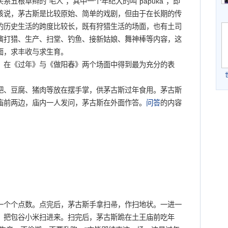
五根草辫的“毛人”，其中一个年纪大的叫“papuka”，即
该说，茅古斯是比较原始、简单的戏剧，但由于在长期的传
的历史生活的跨度比较长，既有狩猎生活的场面，也有土司
演打猎、生产、扫堂、钓鱼、接新姑娘、舞神棒等内容，这
面，求丰收与求生育。
在《过年》与《做阳春》两个场面中得到最为充分的表
、豆腐、猪肉等放在摆手掌，供茅古斯过年食用。茅古斯
庙前两边，庙内一人发问，茅古斯在外面作答。
问答
的内容
个个点数。点完后，茅古斯手拿扫帚，作扫地状。一进一
，把包谷小米扫进来。扫完后，茅古斯跪在土王庙前吃年