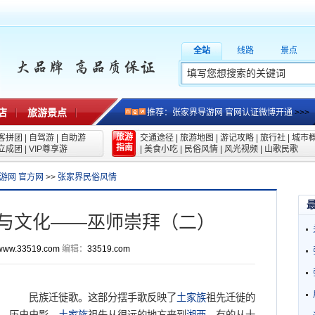
全站
线路
景点
店
旅游景点
推荐：张家界导游网 官网认证微博开通
>>>
旅游
客拼团
|
自驾游
|
自助游
交通途径
|
旅游地图
|
游记攻略
|
旅行社
|
城市
指南
立成团
|
VIP尊享游
|
美食小吃
|
民俗风情
|
风光视频
|
山歌民歌
游网 官方网
>>
张家界民俗风情
与文化——巫师崇拜（二）
www.33519.com
编辑：
33519.com
民族迁徙歌。这部分摆手歌反映了
土家族
祖先迁徙的