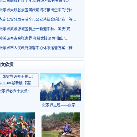
洪江古商城延续千年.绍兴班为最有名青楼之一
张家界大峡谷景区国庆期间将推出空中飞行体…
永定公安分局喜获全市公安系统合唱比赛一等…
张家界武陵源城区装扮一新迎中秋、国庆“双…
欧美游客青睐张家界 称赞武陵源为“仙山”…
张家界市人民政府游客中心体系运营方案（概…
图文欣赏
张家界必去十景点：…
张家界之魂——张家…