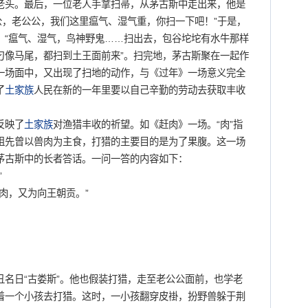
头。最后，一位老人手拿扫帚，从茅古斯中走出来，他是
公公，老公公，我们这里瘟气、湿气重，你扫一下吧！”于是，
：“瘟气、湿气，鸟神野鬼……扫出去，包谷坨坨有水牛那样
刁像马尾，都扫到土王面前来”。扫完地，茅古斯聚在一起作
一场面中，又出现了扫地的动作，与《过年》一场意义完全
了
土家族
人民在新的一年里要以自己辛勤的劳动去获取丰收
反映了
土家族
对渔猎丰收的祈望。如《赶肉》一场。“肉”指
祖先曾以兽肉为主食，打猎的主要目的是为了果腹。这一场
茅古斯中的长者答话。一问一答的内容如下：
”
，又为向王朝贡。”
：
日“古娄斯”。他也假装打猎，走至老公公面前，也学老
着一个小孩去打猎。这时，一小孩翻穿皮褂，扮野兽躲于荆