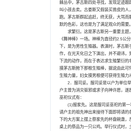
棘丛中，茅古斯四处寻找，发现足迹跟
叫小孩去卖。古娄斯又假装买兽皮的人
跑。茅古斯群起追赶，终无获，大骂而
默的色彩，这也是为了满足观众的需要
求繁衍。这是茅古斯另一重要主题，
《舞神棒》一场。神棒为直径约2.5公
下，是为男性生殖器。表演时，茅古斯手
作，在光天化日之下演出，并不避讳，
下流的动作，而在于表达求生殖繁衍的
摸茅古斯胯下那根生殖棒，据说由此可
生殖力量，妇女摸男根便可获得生殖力
2．服司妥。服司妥是以户为单位举行
户主曾为消灾驱邪或求子向神许愿，遂
巫祀仪式有：
(1)报家先。这是服司妥巫祀的第一
请户主的祖先神出来接待下面即将请的
下的大方案上摆上祭家先的杯盘碗盏，
桌上的祭品为一只公鸡。举行仪式时，