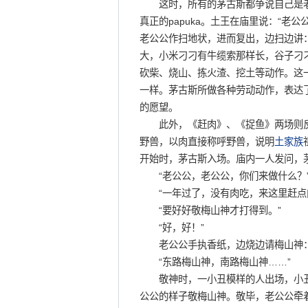
这时，所有的茅古斯都争说自己是老
真正的papuka。土王在庙里说：“老
老公公作扫地状，进而复出，边扫边讲
大，小米刁刁有牛缆索那样长，谷子刁
砍柴、烧山、拣火渣、挖土等动作。这
一样。茅古斯所做各种劳动动作，表达
的愿望。
此外，《赶肉》、《捉鱼》两场则
野兽，以肉直接称呼野兽，说明
土家族
开始时，茅古斯入场。庙内一人发问，
“老公公，老公公，你们来做什么？
“一年过了，没有肉吃，来这里赶点肉
“要好好敬梅山神才打得到。”
“好，好！”
老公公手执香纸，边烧边请梅山神
“东路梅山神，南路梅山神……”
敬神时，一小丑模样的人出场，小丑名
公公的样子敬梅山神。敬毕，老公公牵