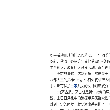
农事活动和其他门类的劳动。一年四季
吃新、秋收、冬耕等；其他劳动包括打
生产知识，教育后人热爱劳动、艰苦创
英雄故事歌。这部分摆手歌是关于
八部大王的英雄业绩，也有近代机智人
事，也有保护
土家
儿女的女神阿密婆婆
(4)茅古斯。茅古斯是祈年求育的原
说，舍巴日祭礼中的跳摆手舞属群众性的
跳到一定的时候，就要演出茅古斯了。