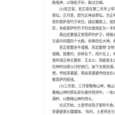
路鬼神，以保佑子孙，躲过灾祸。
(2)安正堂。安正堂在第二天早上举行
祭坛。正月堂，即为正神设祭坛。为正
剪的菩萨用竹子夹住，插在簸箕上。纸
形。夹纸菩萨的竹子的长度规定为一手
两边还要插正堂菩萨的护卫，称旗长
方桌中间摆四个大碗，供奉四位大神。
安正堂要杀牛或猪，而且要祭“全牲”
或猪。放置时，杂碎在下，肉片在上，称
堂所请正神主要有：王太公、洞庭侯主
位神的功绩以讨好他们。接下去是劝酒
燃，传给茶婆婆，再由茶婆婆传给坐在
敬菩萨的纸钱。
(3)三月堂。三月堂敬梅山神。梅山
敬梅山神的祭坛安在屋外院坝中，一张
酒杯，以敬梅山神的侍从。
仪式开始，土老师在院子里吹牛角，
茶婆婆里头擂擂钵。”有时，土老师还与