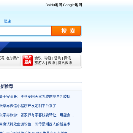
Baidu地图
Google地图
酒店
旅游
概况
地方特产
会议
|
导游
|
咨询
|
资讯
服务
旅游人
|
微博
|
腾讯微博
最新推荐
关于安莱曼：主营泰国天然乳胶床垫与乳胶枕…
张家界微信小程序开发定制平台来了
张家界旅游：张家界有家客栈要转让，可能会…
用魔诱特效鱼饵钓鱼，网传是湘西人的新蛊术