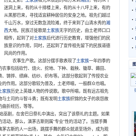
历史史影。
土家族
祖先从很远的地方来到
湘西
，有的从十
迷洞上来，有的从十排楼上来，有的从十八坪上来，有的
从黑那巴来，寻找适宜耕种居住的安身之地。祖先们越过
千山万水，穿过无数急流险滩，终于来到了山清水秀的
湘
西
大地。民族迁徙歌是
土家族
无字的历史，由土老师口口
相传，起到了对
土家族
后代进行历史教育，增强他们的民
族意识的作用，同时，还起到了宣传祖先留下的民族道德
风尚的作用。
农事生产歌。这部分摆手歌表现了
土家族
一年四季的
的农事包括砍竹、烧火、挖地、下种、栽秧、锄草、薅田、
铁、铸铧、绩麻、纺纱、织布等。这部分歌起到了传授农业
业的作用。这部分歌较为普及，土老师唱，一般群众也唱。
土家族
历史上英雄人物的传说歌。歌中所唱，既有远古祖先
物与土司的斗智斗勇；既有发明
土家族
织锦的女子的哀怨故
的曲折经历，等等。
始巫剧，在舍巴日祭礼中演出，突出了该祭礼的主题。如果
活动，那么，演茅古斯则属“专业”性的活动了。当摆手舞
演茅古斯的人一出场，跳摆手舞的群众就退至场外，成为观