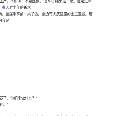
生产，不偷懒，不要乱跑。”言毕即结束这一场。这是过年
土家
人对丰年的祈求。
，至摆手掌前一桌子边。桌边有虎皮垫座的土王宝殿。庙
内容是：
了，你们来做什么？”
种。”