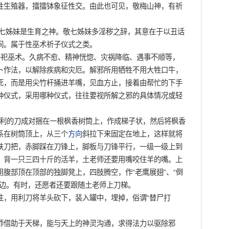
性生殖器，擂擂钵象征性交。由此也可见，敬梅山神，有祈
七姊妹是生育之神。敬七姊妹多淫秽之辞，其意在于以丑话
间。属于性巫术祈子仪式之类。
祀巫术。久病不愈、精神恍惚、灾祸降临、遇事不顺等，
卜作法，以解除疾病和灾厄。解邪所用牺牲不用大牲口牛，
死，而是用尖竹杆捅进羊嘴，见血方止，接着由帮忙的下手
种仪式，采用哪种仪式，往往要视所解之邪的具体情况或轻
锋利的刀成对捆在一根枫香树筒上，作成梯子状，然后将枫香
系在树筒顶上，从三个
方向
斜拉下来固定在地上，这样就将
扶刀把，赤脚踩在刀锋上，脚板与刀锋平行，一级一级上到
，背一只三四十斤的活羊，土老师还要用嘴咬住羊的嘴。上
腹部顶在顶部的独脚凳上，四肢腾空，作“老鹰展翅”、“倒
一边。有时，还愿者还要跟随土老师上刀梯。
，用利刀将羊头砍下，装入罐中，埋掉，俗谓“替尸打
借助于天梯，能与天上的神灵沟通，求得法力以驱除邪