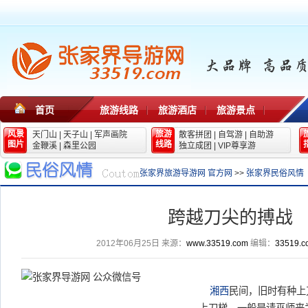
首页
旅游线路
旅游酒店
旅游景点
风景
旅游
天门山
|
天子山
|
军声画院
散客拼团
|
自驾游
|
自助游
图片
线路
金鞭溪
|
森里公园
独立成团
|
VIP尊享游
张家界旅游导游网 官方网
>>
张家界民俗风情
跨越刀尖的搏战
2012年06月25日
来源：
www.33519.com
编辑：
33519.c
湘西
民间，旧时有种上