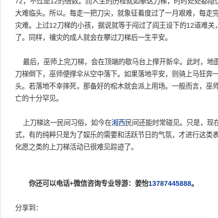
72，不过是12的倍数。而人生的历程就如攀这刀梯，时时处处都
大难临头。所以。每走一把刀尖，就象征着度过了一月艰难，每走完
灾难。上过12刀梯的小孩，据说就等于闯过了阎王设下的12道难
了。同样，禳灾的成人就会在攀过刀梯后一生平安。
最后，巫师上完刀梯，会在顶端的歇马台上撑开新伞。此时，地
刀梯倒下，巫师便撑伞从空中落下。如果落地平安，则骑上马狂奔
头。若落地不幸摔死，那备好的棺木就会派上用场。一般而言，巫
亡的十分罕见。
上刀梯这一民间习俗，如今在
湘西
民间还能时常碰见。只是，现
式，有的纯粹只是为了娱乐的需要和活跃节日的气氛，才进行这类
化愿之类的上刀梯活动已很难见踪迹了。
你还可以电话+微信咨询专业导游：姜怡
13787445888
。
分享到：