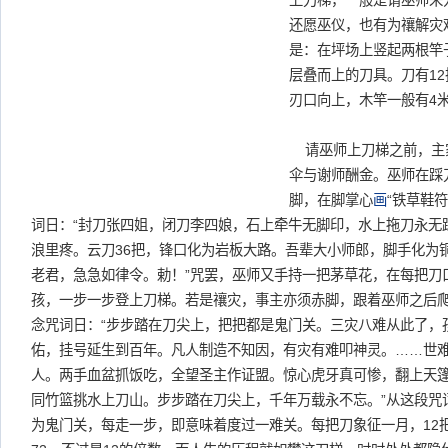
上刀梯，一般是请巫师来
还愿巫仪，也有为禳解灾
是：在坪场上竖起两根竿
层叠而上的刀具。刀有12
刃口向上，木竿一般有4
请巫师上刀梯之前，主
伞与谢师酬金。巫师在踩刀
脚，在脚掌心
画
“铁草鞋符
词日：“封刀张四姐，闭刀李四娘，石上牵牛无脚印，水上拖刀永无
浪里疼。云刀36把，锋口化为岩板大路。吾辈大小师郎，脚手化为
老君，急急如律令。勅！”咒罢，巫师又手持一把茅草花，在每把刀
孩，一步一步登上刀梯。若是禳灾，事主亦须赤脚，跟着巫师之后
念咒词日：“步步踏在刀尖上，把把都是鬼门关。三灾八难从此了，
佑，挂号延生到百年。凡人制造不知因，有灾有难叩神灵。……世
人。两手血盆抓饭吃，全望圣主作证盟。惊心虎牙真可惨，翻上天
同竹篮挑水上刀山。步步踏在刀尖上，千年万载永不忘。”从这段咒
为鬼门关，每走一步，即意味着度过一难关。每把刀象征一月，12把