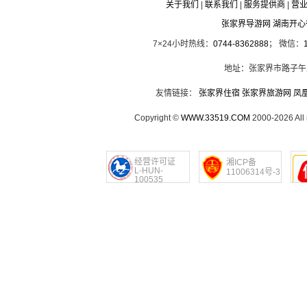
关于我们
|
联系我们
|
服务提供商
|
营
张家界导游网 湖南开
7×24小时热线：
0744-8362888
； 微信：
地址：张家界市路子午
友情链接：
张家界住宿
张家界旅游网
凤
Copyright ©
WWW.33519.COM
2000-2026 Al
经营许可证
湘ICP备
L-HUN-
11006314号-3
100535