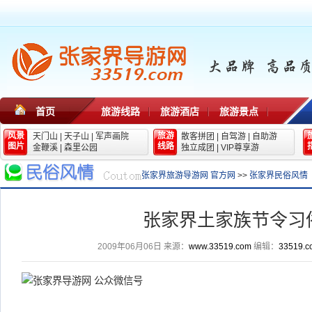
首页
旅游线路
旅游酒店
旅游景点
风景
旅游
天门山
|
天子山
|
军声画院
散客拼团
|
自驾游
|
自助游
图片
线路
金鞭溪
|
森里公园
独立成团
|
VIP尊享游
张家界旅游导游网 官方网
>>
张家界民俗风情
张家界土家族节令习
2009年06月06日
来源：
www.33519.com
编辑：
33519.c