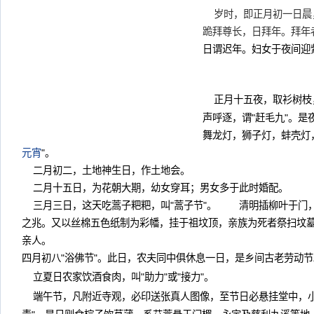
岁时，即正月初一日晨
跪拜尊长，日拜年。拜年
日谓迟年。妇女于夜间
正月十五夜，取衫树枝
声呼逐，谓"赶毛九"。
舞龙灯，狮子灯，蚌壳灯
元宵
"。
二月初二，土地神生日，作土地会。
二月十五日，为花朝大期，幼女穿耳；男女多于此时婚配。
三月三日，这天吃蒿子粑粑，叫"蒿子节"。 清明插柳叶于门，
之兆。又以丝棉五色纸制为彩幡，挂于祖坟顶，亲族为死者祭扫坟墓，
亲人。
四月初八"浴佛节"。此日，农夫同中俱休息一日，是乡间古老
立夏日农家饮酒食肉，叫"助力"或"接力"。
端午节，凡附近寺观，必印送张真人图像，至节日必悬挂堂中，小