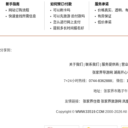
新手指南
如何预订/付款
服务承诺
网站订购流程
可以刷卡吗
价格真实、透明、
快速查找所需信息
可以先旅游 后付款吗
有房保证
怎么进行网上支付
低价承诺
提前多长时间报名好
分享到：
关于我们
|
联系我们
|
服务提供商
|
营
张家界导游网 湖南开
7×24小时热线：
0744-8362888
； 微信：
地址：张家界市路子午
友情链接：
张家界住宿
张家界旅游网
凤
Copyright ©
WWW.33519.COM
2000-2026 Al