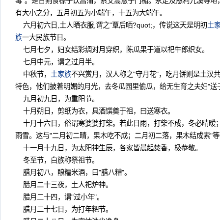
毒"。是日则食棕子饮菖蒲，系艾蒿悬于门楣。永定及慈利九溪等地
有大小之分，五月初五为小端午，十五为大端午。
六月初六日,土人晒衣服,谓之"覃后哂?quot;，传说这天是明初
土
族
一大民族节日。
七月七夕，妇女结彩绸对月穿织，陈瓜果于道以祀牛郎织女
七月中元，谓之过月半。
中秋节，
土家族
不兴赏月，汉人称之"守月花"，吃月饼则是土汉
特色，他们披着明媚的月光，去冬瓜园里偷瓜，给无生育之夫妇
九月初九日，为重阳节。
十月朔日，剪纸为衣，具酒馔奠于祖，曰送寒衣。
十月十六日，俗谓寒婆婆打柴。若此日雨，打柴不成，冬必晴暧
雨雪。这与"二月初二晴，果木吃不成；二月初二落，果木结成
十一月十九日，为太阳神生辰，各家皆晨起焚香，极恭敬。
冬至节，白族称祭祖节。
腊月初八，酿糯米酒，曰"腊八糟"。
腊月二十三夜，土人祀炉神。
腊月二十四，谓"过小年"。
腊月二十七日，为打年粑节。