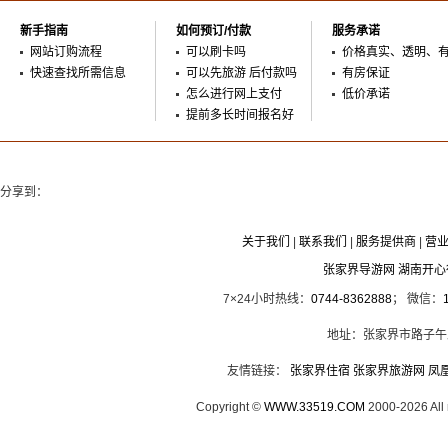
新手指南
如何预订/付款
服务承诺
网站订购流程
可以刷卡吗
价格真实、透明、
快速查找所需信息
可以先旅游 后付款吗
有房保证
怎么进行网上支付
低价承诺
提前多长时间报名好
分享到：
关于我们
|
联系我们
|
服务提供商
|
营
张家界导游网 湖南开
7×24小时热线：
0744-8362888
； 微信：
地址：张家界市路子午
友情链接：
张家界住宿
张家界旅游网
凤
Copyright ©
WWW.33519.COM
2000-2026 Al