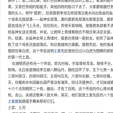
掷中了。第二场比赛，他们分别乘在雕刻花纹的土船上，看谁的船
果，又是巴务相的船能浮，其他四姓的船沉下去了。大家都佩服巴
落的头人，称作“廪君”。后来廪君率领五姓部落沿夷水向出鱼盐的
个母系氏族部落——盐神女部落，邀约廪君各部落在那里定居，廪
晨变成虫子飞上天去，挡住阳光，弄得天昏地暗，使廪君各部看不
给盐神女送去青缕，并说，让她带上青缕看相合不相合来决定去留
件。结果，在盐神女带上青缕时，廪君向青缕一箭射去，射死了盐
胜了这个母系氏族部落后，到达夷城地方建都。廪君死后，他的鬼
盟就信奉白虎，这个传说说明
土家
先民曾经历过以白虎为图腾的原
的第一代土酋。
在湘鄂西还有另一个传说，即古时候，宇宙曾经浑浊，昼夜不分
制地。太白金星赐给李古娘八颗仙丹，她吃后怀了孕，生下七男一
三哥叫铁汉，四哥叫铜汉，五哥叫压克，六哥叫长脚，七哥叫伏羲
天，伏羲和衣布因躲在葫芦里没有淹死，经过天援神示，才兄妹成
十六个太阳晒死二十姓，最后，才有了百姓。这个传说的中心是伏
姓。龙山、永顺还敬奉八部大神，其实，他们就是土家先民的八个
土家族
就跳摆手舞来祭祀它们。
土官、土司