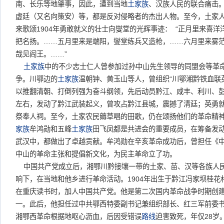
南、长乐等地肇事，因此，遭到当地
土家族
、汉族人民的联合痛击
虚廷（又名向策安）等，都是反对侵略者的杰出人物。至今，土家人
来歌颂1904年勇敢就义的壮士向燮堂的光辉事迹： “正月里来喜
把名扬。……五月里来是端阳，燮堂练兵又造枪，……六月里来雾
哉见阎王。……”
土家族
中的不少志士仁人曾参加过孙中山先生领导的同盟会等革
争。川鄂边的
土家族
温朝钟、黄玉山等人，曾组织“川鄂湘黔铁血联英
以推翻清朝、打倒列强为奋斗纲领，先后动员黔江、咸丰、利川、彭
左右，发动了黔江武装起义，曾攻占黔江县城，震撼了清廷；英勇就
祭奉人祠。至今，土家农民薅草唱的田歌，仍在颂扬他们的革命精
家族
牟鸿勋和五峰
土家族
田飞凤都是共进会的重要成员，在筹备发
武汉中，都做出了卓越贡献。牟鸿勋在辛亥革命成功后，曾担任《
中山的革命主张和提倡新文化，为民主革命立了功。
中国共产党成立后，湘鄂川黔接壤一带的土家、苗、汉等各族人
响下，在当地和他乡进行革命活动。1904年出生于黔江冯家坝桂花
在重庆读书时，加人中国共产党。他是第二次国内革命战争时期创
一。此后，他担任过中共鄂西特委副书记兼组织部长、红三军前委
湘鄂西革命根据地呕心沥血，后因受错误
路线
迫害致死，年仅28岁