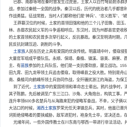
巴郡、南郡等地在秦时曾发生过虎患，土家人以白竹弩箭射杀群
战，参加过秦统一全国的战争。秦汉以后，历代的统治者几乎都曾
作战勇猛，征战常胜，当时人们都称他们是“神兵”、“忠义胜军”、“虓
王莽篡汉位的时候，土家的首领田强和他的三个儿子田鲁、田玉
林、赤眉农民起义军的斗争遥相呼应。东汉时，因为州郡县官吏收
的土家首领和农民曾多次举行起义，反抗暴政。秦汉至明清时期，
民反抗封建压迫、剥削的斗争。
土家族
人民在历史上具有爱国的优良传统。明嘉靖中叶，倭寇侵
大量官军组成平倭队伍。永顺、保靖、桑植、镇溪、容美、麻寮、
主、有
苗族
参加的土兵队伍，他们是一支抗倭劲旅，屡立战功。15
田九霄、田九龙带领土兵追击倭寇，取得嵊县之役大胜。特别是舟
南、桑植司向鹤峰所领土兵协同作战，全歼骚扰浙江的海盗，为保
到了近代，
土家族
中的爱国将领和革命志士辈出。鸦片战争时，
其子陈鹏，先后被调至广东三江口、沙角、大角炮台，构筑工事，严
连升率领600多名楚兵与从海路来犯的侵略军奋战，不幸，父子俩
大沽口的时候，
湘西
土家族
罗荣光任天津镇总兵，其时，他虽已晋
词拒绝侵略者的要挟威胁，敌军进犯时，袍身先士卒，坚决还击，
光绪年间，一些外国传教士在川东南与鄂西一带进行非法活动，