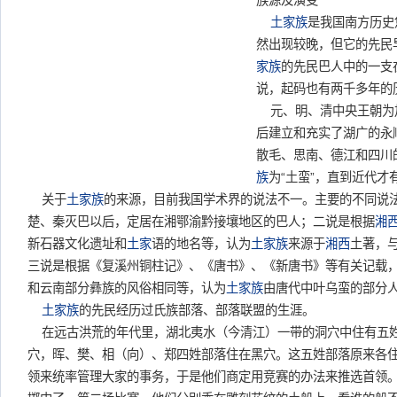
族源及演变
土家族
是我国南方历史
然出现较晚，但它的先民
家族
的先民巴人中的一支
说，起码也有两千多年的
元、明、清中央王朝为
后建立和充实了湖广的永
散毛、思南、德江和四川
族
为“土蛮”，直到近代才有
关于
土家族
的来源，目前我国学术界的说法不一。主要的不同说
楚、秦灭巴以后，定居在湘鄂渝黔接壤地区的巴人；二说是根据
湘
新石器文化遗址和
土家
语的地名等，认为
土家族
来源于
湘西
土著，
三说是根据《复溪州铜柱记》、《唐书》、《新唐书》等有关记载
和云南部分彝族的风俗相同等，认为
土家族
由唐代中叶乌蛮的部分
土家族
的先民经历过氏族部落、部落联盟的生涯。
在远古洪荒的年代里，湖北夷水（今清江）一带的洞穴中住有五
穴，晖、樊、相（向）、郑四姓部落住在黑穴。这五姓部落原来各
领来统率管理大家的事务，于是他们商定用竞赛的办法来推选首领