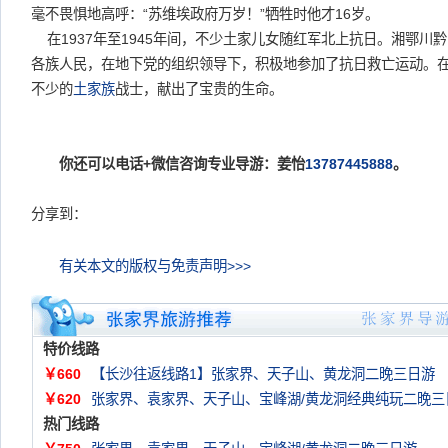
毫不畏惧地高呼：“苏维埃政府万岁！”牺牲时他才16岁。
在1937年至1945年间，不少土家儿女随红军北上抗日。湘鄂川
各族人民，在地下党的组织领导下，积极地参加了抗日救亡运动。
不少的
土家族
战士，献出了宝贵的生命。
你还可以电话+微信咨询专业导游：姜怡
13787445888
。
分享到：
有关本文的版权与免责声明>>>
特价线路
￥660
【长沙往返线路1】张家界、天子山、黄龙洞二晚三日游
￥620
张家界、袁家界、天子山、宝峰湖/黄龙洞经典纯玩二晚三
热门线路