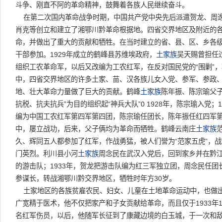
斗争、刚直不阿的革命精神，鼓舞着各族人民继续奋斗。
在第二次国内革命战争时期，中国共产党中央先后派遣贺龙、周
肖克等创立和建立了湘鄂川黔革命根据地。四省交界地区及附近的
命，并做出了重大的贡献和牺牲。在当时建立的省、县、区、乡各
干部参加。1929年成立的鹤峰县苏维埃政府，
土家族
吴天赐曾担任过
组织工农革命军，以后又改编为工农红军，在反对国民党的“围剿”
中，四省交界地区的许多土家、苗、汉各族儿女入党、参军、参政
地、壮大革命力量做了巨大的贡献。鹤峰
土家族
陈年振、陈宗瑜父子
抗税、抗夫抗兵”为目的组织起“神兵大队”0 1928年，陈宗瑜入党；
编为中国工农红军第四军第四团，陈宗瑜任团长，陈年振任红四军第
中，屡立战功，后来，父子俩均为革命而牺牲。鹤峰云南庄
土家族
久、辉同五人都参加了红军，作战勇猛，被人们誉为“范家五虎”，
门英烈。利川县小河
土家族
周念民在武汉入党后，回到家乡并在黔
的游击队；1933年，贺龙把游击队编为红三军独立团，周念民任
参谋长，转战湘鄂川黔交界地区，牺牲时年方30岁。
土家地区的各族贫雇农民、妇女、儿童在土地革命运动中，也做
广宽精于医术，他不仅把家产和子女贡献给革命，而且仅于1933年1
名红军伤员，以后，他随军长征到了康藏边境的白玉城，于一次和