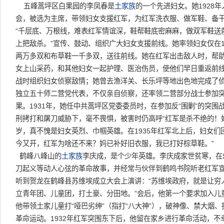
五峰蒿坪区白果园的李凤春是
土家族
的一个先进妇女。她1928年
会，被选为主席，带领妇女支援红军，为红军洗衣服、做军鞋、备
“千层底、万根线，难表红军情谊深，鞋帮鞋底密麻麻，做双军鞋送
上把敌杀。”宣传、鼓动、组织广大妇女支援前线。她率领妇女仅在1
两万多双和布草鞋一千多双，送往前线。她在红军出击敌人时，帮
女上山采药，和其他妇女一起护理、医治伤员，使他们早日重返前
战时组织妇女侦察敌情；她曾去渔洋关、长乐坪等地出色地完成了侦
独立五十师二营党代表，不仅亲自侦察，还率领二营部分战士参加
果。1931年，她任中共蒿坪区党委委员时，在参加反“围剿”的突
刑拷打和屠刀威胁下，毫不畏惧，被害时仍高呼“红军是杀不绝的！妇
岁，真不愧是妇女英烈、巾帼英雄。在1935年红军北上后，妇女们
今又开，红军为啥还不来？妈已补好旧衣服，我已打好棕草鞋。”
鹤峰八峰山的
土家族
李庆成，是个少年英雄。李庆成家世贫寒，在
刀起义等动人心弦的革命故事，并经常与伙伴到鹤鸣书院听老红军宣讲
听到贺龙在鹤峰县苏维埃成立大会上演讲：“苏维埃政府，就是让穷
立青年团、儿童团，打土豪、分田地。”会后，他第一个要求加入儿
他带领土家儿童打“哑巴劣绅”（指打“八大神”），破神像、禁大烟
革命运动。1932年红军突围东下后，他留在家乡进行革命活动，