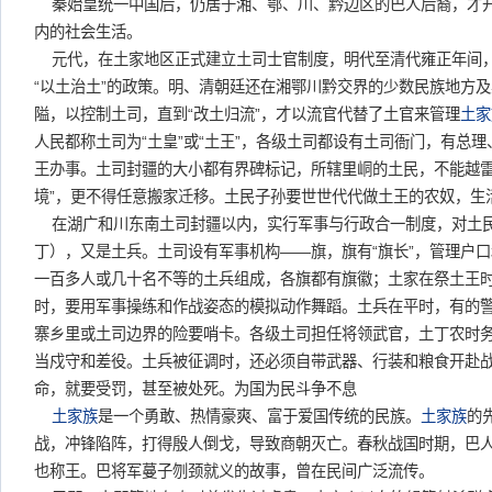
秦始皇统一中国后，仍居于湘、鄂、川、黔边区的巴人后裔，才
内的社会生活。
元代，在土家地区正式建立土司士官制度，明代至清代雍正年间
“以土治土”的政策。明、清朝廷还在湘鄂川黔交界的少数民族地方
隘，以控制土司，直到“改土归流”，才以流官代替了土官来管理
土家
人民都称土司为“土皇”或“土王”，各级土司都设有土司衙门，有总
王办事。土司封疆的大小都有界碑标记，所辖里峒的土民，不能越雷
境”，更不得任意搬家迁移。土民子孙要世世代代做土王的农奴，生
在湖广和川东南土司封疆以内，实行军事与行政合一制度，对土
丁），又是土兵。土司设有军事机构——旗，旗有“旗长”，管理户
一百多人或几十名不等的土兵组成，各旗都有旗徽；土家在祭土王
时，要用军事操练和作战姿态的模拟动作舞蹈。土兵在平时，有的
寨乡里或土司边界的险要哨卡。各级土司担任将领武官，土丁农时
当戍守和差役。土兵被征调时，还必须自带武器、行装和粮食开赴
命，就要受罚，甚至被处死。为国为民斗争不息
土家族
是一个勇敢、热情豪爽、富于爱国传统的民族。
土家族
的
战，冲锋陷阵，打得殷人倒戈，导致商朝灭亡。春秋战国时期，巴
也称王。巴将军蔓子刎颈就义的故事，曾在民间广泛流传。