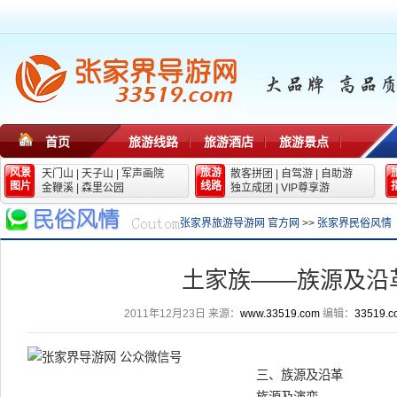
首页
旅游线路
旅游酒店
旅游景点
风景
旅游
天门山
|
天子山
|
军声画院
散客拼团
|
自驾游
|
自助游
图片
线路
金鞭溪
|
森里公园
独立成团
|
VIP尊享游
张家界旅游导游网 官方网
>>
张家界民俗风情
土家族——族源及沿
2011年12月23日
来源：
www.33519.com
编辑：
33519.c
三、族源及沿革