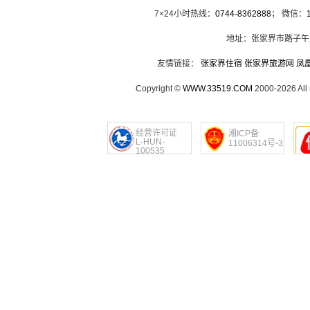
7×24小时热线：
0744-8362888
； 微信：
地址：张家界市路子午
友情链接：
张家界住宿
张家界旅游网
凤
Copyright ©
WWW.33519.COM
2000-2026 Al
经营许可证
湘ICP备
L-HUN-
11006314号-3
100535