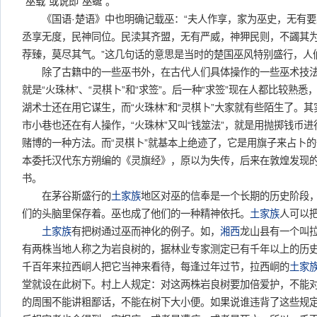
“巫载”或说即“巫蜒”。
《国语·楚语》中也明确记载巫：“夫人作享，家为巫史，无有要
丞享无度，民神同位。民渎其齐盟，无有严威，神狎民则，不蠲其
荐臻，莫尽其气。”这几句话的意思是当时的楚国巫风特别盛行，人
除了古籍中的一些巫书外，在古代人们具体操作的一些巫术技法
就是“火珠林”、“灵棋卜”和“求签”。后一种“求签”现在人都比较熟
湖术士还在用它谋生，而“火珠林”和“灵棋卜”大家就有些陌生了。其
市小巷也还在有人操作，“火珠林”又叫“钱筮法”，就是用抛掷钱币
赌博的一种方法。而“灵棋卜”就基本上绝迹了，它是用旗子来占卜
本委托汉代东方朔编的《灵旗经》，原以为失传，后来在敦煌发现
书。
在茅谷斯盛行的
土家族
地区对巫的信奉是一个长期的历史阶段
们的头脑里保存着。巫也成了他们的一种精神依托。
土家族
人可以
土家族
有把树通过巫而神化的例子。如，
湘西
龙山县有一个叫
有两株当地人称之为岩良树的，据林业专家测定已有千年以上的历
千百年来拉西峒人把它当神来看待，每逢过年过节，拉西峒的
土家
堂就设在此树下。村上人规定：对这两株岩良树要加倍爱护，不能
的周围不能讲粗鄙话，不能在树下大小便。如果说谁违背了这些规