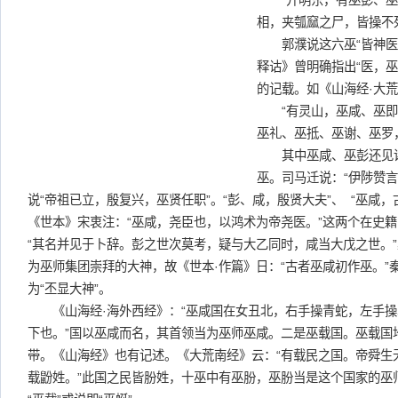
“开明东，有巫彭、巫
相，夹瓠窳之尸，皆操不
郭濮说这六巫“皆神医也
释诂》曾明确指出“医，
的记载。如《山海经·大
“有灵山，巫咸、巫即
巫礼、巫抵、巫谢、巫罗
其中巫咸、巫彭还见诸
巫。司马迁说：“伊陟赞
说“帝祖已立，殷复兴，巫贤任职”。“彭、咸，殷贤大夫”、 “巫咸
《世本》宋衷注：“巫咸，尧臣也，以鸿术为帝尧医。”这两个在史
“其名并见于卜辞。彭之世次莫考，疑与大乙同时，咸当大戊之世。
为巫师集团崇拜的大神，故《世本·作篇》日：“古者巫咸初作巫。”
为“丕显大神”。
《山海经·海外西经》：“巫咸国在女丑北，右手操青蛇，左手操
下也。”国以巫咸而名，其首领当为巫师巫咸。二是巫载国。巫载国
带。《山海经》也有记述。《大荒南经》云：“有载民之国。帝舜生
载鼢姓。”此国之民皆朌姓，十巫中有巫朌，巫朌当是这个国家的巫