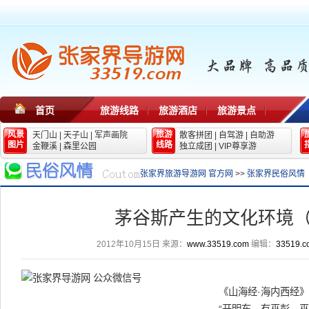
首页
旅游线路
旅游酒店
旅游景点
风景
旅游
天门山
|
天子山
|
军声画院
散客拼团
|
自驾游
|
自助游
图片
线路
金鞭溪
|
森里公园
独立成团
|
VIP尊享游
张家界旅游导游网 官方网
>>
张家界民俗风情
茅谷斯产生的文化环境
2012年10月15日
来源：
www.33519.com
编辑：
33519.c
《山海经·海内西经》