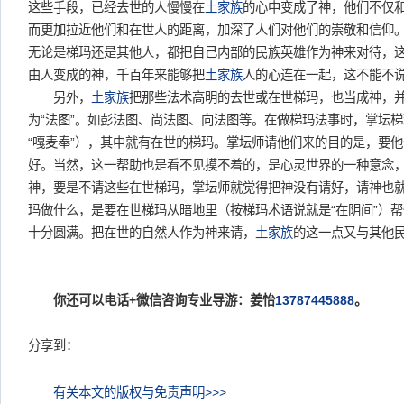
这些手段，已经去世的人慢慢在
土家族
的心中变成了神，他们不仅
而更加拉近他们和在世人的距离，加深了人们对他们的崇敬和信仰
无论是梯玛还是其他人，都把自己内部的民族英雄作为神来对待，
由人变成的神，千百年来能够把
土家族
人的心连在一起，这不能不
另外，
土家族
把那些法术高明的去世或在世梯玛，也当成神，
为“法图”。如彭法图、尚法图、向法图等。在做梯玛法事时，掌坛
“嘎麦奉”），其中就有在世的梯玛。掌坛师请他们来的目的是，要
好。当然，这一帮助也是看不见摸不着的，是心灵世界的一种意念
神，要是不请这些在世梯玛，掌坛师就觉得把神没有请好，请神也
玛做什么，是要在世梯玛从暗地里（按梯玛术语说就是“在阴间”）
十分圆满。把在世的自然人作为神来请，
土家族
的这一点又与其他
你还可以电话+微信咨询专业导游：姜怡
13787445888
。
分享到：
有关本文的版权与免责声明>>>