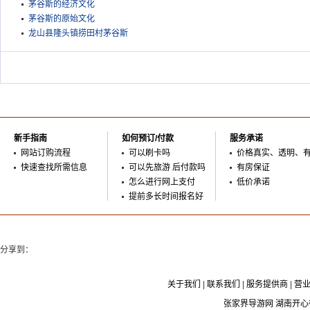
茅谷斯的经济文化
茅谷斯的原始文化
龙山县隆头镇捞田村茅谷斯
新手指南
如何预订/付款
服务承诺
网站订购流程
可以刷卡吗
价格真实、透明、
快速查找所需信息
可以先旅游 后付款吗
有房保证
怎么进行网上支付
低价承诺
提前多长时间报名好
分享到：
关于我们
|
联系我们
|
服务提供商
|
营
张家界导游网 湖南开