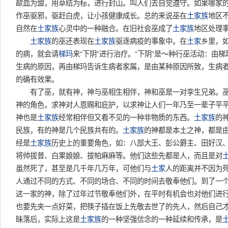
歃血为盟，用草结为标，进行封山。叫人们去自觉遵守。如果哪家
作巫驱邪，驱赶白虎，让小孩健康成长。总的来说巫在
土家族
地区
自然在
土家族
心灵中的一种融合。在旧社会巫成了
土家族
地区处理
土家族
的巫还表现在
土家族
驱逐病疫的事象中。在
土家
乡里，
的病，就会请
梯玛
来“下阴”进行治疗。“下阴”是～种行巫活动：由
生病的原因，再由梯玛告诉生病者家属，是由某种原因所致，生病
的确有效果。
有了巫，就有神，神与巫相生相伴，神和巫是一对孪生兄弟。巫
神的角色，求神对人恩赐和庇护，以求神让人们一年乃至一辈子平
神也是
土家族
经常相伴但又看不见的一种非物质的东西。
土家族
的
民族，有的神是几个民族共有的。
土家族
的神都是本土之神，都是
经是
土家族
历史上的重要角色，如：八部大王、彭公爵主、田好汉
将帅拔普、白果娘娘、拔帕麻麻等。他们这些先都是人，而且是对
虽然死了，甚至是几千年几万年，可他们与
土家
人的距离并不因为
人通过不同的方式、不同的场合、不同的时间去敬奉他们。到了一
这一家的神，除了过年过节敬奉他们外，在平时有机会也对他们进
也要先夹一点好菜，把筷子插在饭上先敬去世了的先人，然后自己
昧落后，实际上这是
土家族
的一种坚强信念的一种延续和传承，是