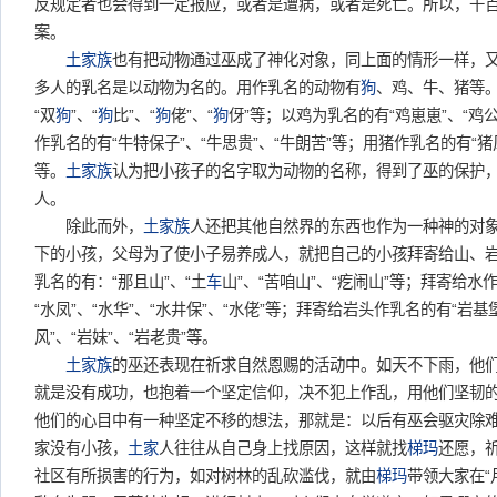
反规定者也会得到一定报应，或者是遭病，或者是死亡。所以，千
案。
土家族
也有把动物通过巫成了神化对象，同上面的情形一样，
多人的乳名是以动物为名的。用作乳名的动物有
狗
、鸡、牛、猪等
“双
狗
”、“
狗
比”、“
狗
佬”、“
狗
伢”等；以鸡为乳名的有“鸡崽崽”、“鸡公
作乳名的有“牛特保子”、“牛思贵”、“牛朗苦”等；用猪作乳名的有“猪风”
等。
土家族
认为把小孩子的名字取为动物的名称，得到了巫的保护
人。
除此而外，
土家族
人还把其他自然界的东西也作为一种神的对
下的小孩，父母为了使小子易养成人，就把自己的小孩拜寄给山、
乳名的有：“那且山”、“土
车
山”、“苦咱山”、“疙闹山”等；拜寄给水作
“水凤”、“水华”、“水井保”、“水佬”等；拜寄给岩头作乳名的有“岩基堡
风”、“岩妹”、“岩老贵”等。
土家族
的巫还表现在祈求自然恩赐的活动中。如天不下雨，他
就是没有成功，也抱着一个坚定信仰，决不犯上作乱，用他们坚韧
他们的心目中有一种坚定不移的想法，那就是：以后有巫会驱灾除
家没有小孩，
土家
人往往从自己身上找原因，这样就找
梯玛
还愿，
社区有所损害的行为，如对树林的乱砍滥伐，就由
梯玛
带领大家在“