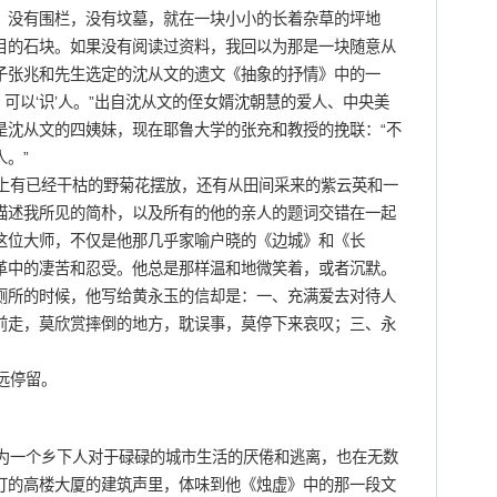
，没有围栏，没有坟墓，就在一块小小的长着杂草的坪地
目的石块。如果没有阅读过资料，我回以为那是一块随意从
子张兆和先生选定的沈从文的遗文《抽象的抒情》中的一
，可以‘识’人。”出自沈从文的侄女婿沈朝慧的爱人、中央美
是沈从文的四姨妹，现在耶鲁大学的张充和教授的挽联：“不
。”
有已经干枯的野菊花摆放，还有从田间采来的紫云英和一
描述我所见的简朴，以及所有的他的亲人的题词交错在一起
这位大师，不仅是他那几乎家喻户晓的《边城》和《长
革中的凄苦和忍受。他总是那样温和地微笑着，或者沉默。
厕所的时候，他写给黄永玉的信却是：一、充满爱去对待人
前走，莫欣赏摔倒的地方，耽误事，莫停下来哀叹；三、永
远停留。
一个乡下人对于碌碌的城市生活的厌倦和逃离，也在无数
打的高楼大厦的建筑声里，体味到他《烛虚》中的那一段文