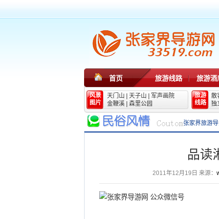
首页
旅游线路
旅游酒
风景
旅游
天门山
|
天子山
|
军声画院
散
图片
线路
金鞭溪
|
森里公园
独
张家界旅游导
品读
2011年12月19日
来源：