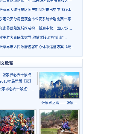
洪江古商城延续千年.绍兴班为最有名青楼之一
张家界大峡谷景区国庆期间将推出空中飞行体…
永定公安分局喜获全市公安系统合唱比赛一等…
张家界武陵源城区装扮一新迎中秋、国庆“双…
欧美游客青睐张家界 称赞武陵源为“仙山”…
张家界市人民政府游客中心体系运营方案（概…
图文欣赏
张家界必去十景点：…
张家界之魂——张家…