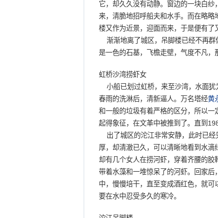
它，却久久没有动静。窗边的一块白纱
来，清脆地招呼船夫和水手。而在略略
楼又作为近景，迎面而来，于是便有了
渐渐地离了城区，吊脚楼已经不再群体
是一色的石基，飞檐走壁，气度不凡，
虹桥沙湾捞虾女
小船已划过虹桥，来至沙湾，水面犹为
春雨的洗淋后，清新逼人。万名塔经
黄
和一般的垃圾有着严格的区分，所以一
起得象征，在文革中被推到了。直到19
出了城区的沱江非常安静，此时已经只
厚，却清澈已久，可以清晰地看到水滴
却有几个女人在捞河虾，穿着齐腰的胶
带着水藻和一堆惊呆了的河虾。回家后
中，慢慢培干，直至变成酒红色，就可
要在水中忍受多久的寒冷。