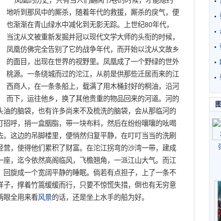
凤凰的历史，只有当人们翻阅书卷的时候，才能隐约
地听到那风中的厮杀，随着年代的救援，厮杀的戾气，便
也渐渐在青山绿水中减化到无影无踪。上世纪80年代，
当沈从文被重新发掘并冠以现代文学大师的头衔的时候，
凤凰仿佛完全告别了它的战争年代，而开始以沈从文故乡
的面目，出现在世界的视野里。凤凰成了一个野绿的世外
桃源。一条绕城而过的沱江，从前是供那些迁居而来的江
西商人，在一条条船上，载满了用木桶封好的桐油，沿河
而下，运往他乡，换了其他贵重的物品回来的河道。河的
头油的脑袋，也有许多尚来不及梳洗的脑袋，会从那临河的
打招呼，捎一盒胭脂，带一块布料，然后在纷纷嚷嚷的吆喝
去。这边的吊脚楼里，便悄然归复平静，在叮叮当当的洗刷
经营，使得他们累积了财富。在沱江拐弯的沙湾一带，建成
一座，迄今依然高阁临风，飞檐翘角，一派江山大气。而江
，回旋成一个宽阔平静的睡眠。倘若有点担子，上了一条不
样子，撑着竹篙缓缓而行，只要不惊慌失措，倒也有无穷意
两眼全用来看
风景
的话，还是坐上水手的船为好。