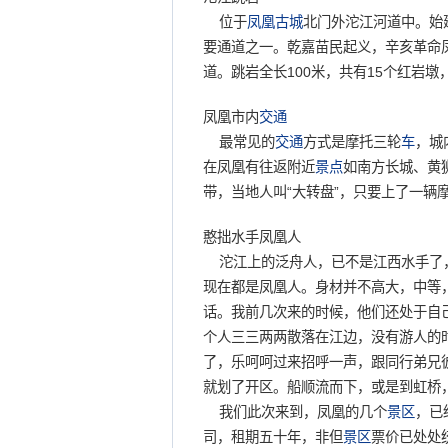
位于
凤凰古城
北门外沱江河道中。始
要通道之一。乾嘉苗民起义，辛亥革命
道。跳岩全长100米，共有15个红岩
凤凰市内
交通
最常见的
交通
方式是摩托三轮
车
，城
在凤凰有往返附近
景点
如南方长城、黄
带，当地人叫“大转盘”，只要上了一辆
憨拙水手凤凰人
沱江上的泛舟人，已不是江西水手了，
现在都是凤凰人。身材并不高大，中等
话。我前几次来的时候，他们还处于自
个人三三两两散落在江边，没有游人的
了，乐呵呵过来招呼一声，跟同行弟兄彼
就划了开区。船顺流而下，或是到虹桥
我们此次来到，凤凰的几个
景区
，已
司，租期五十年，非但
景区
票价已处处