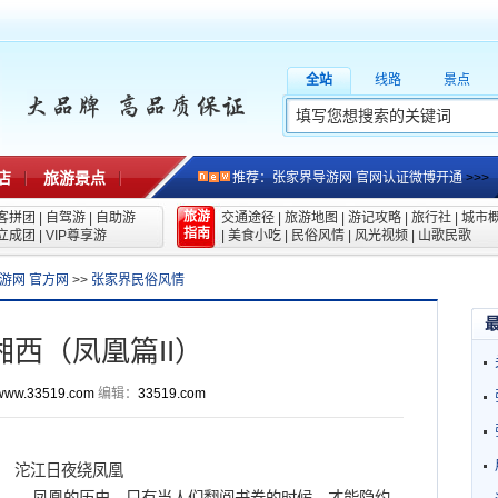
全站
线路
景点
店
旅游景点
推荐：张家界导游网 官网认证微博开通
>>>
旅游
客拼团
|
自驾游
|
自助游
交通途径
|
旅游地图
|
游记攻略
|
旅行社
|
城市
指南
立成团
|
VIP尊享游
|
美食小吃
|
民俗风情
|
风光视频
|
山歌民歌
游网 官方网
>>
张家界民俗风情
湘西（凤凰篇II）
www.33519.com
编辑：
33519.com
沱江日夜绕凤凰