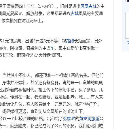
建于清康熙四十三年（1704年），旧时是进出
凤凰古城
的主
凤凰光复起义、解放战争，这里都是进攻
古城
凤凰的主要通
墩，依次横列在沱江河床上。
内1元钱足矣，出城2元或5元不等，视
路线
长短而定，另外
狮桥、阿拉镇、奇梁洞的中巴
车
，集中在新华书店附近一
摩托三轮，跟司机说去“大转盘”即可。
当然其中不少人，都还顶着一个祖籍江西的名头。但他们
，身体并不强壮，甚至还有些瘦弱，说的是一口道地的凤凰
己划算着的私营时代。祖上传下的撑船手艺，买了条船，几
时候，便聚在一起，卷炊纸烟，或是抽根老司城……有人来
此谦让几句，客人随意给个一元两元的，喊声“坐好了”，
，或是撑得更远，直到沈从文墓所在的听涛山下。
经以一个比较合理的价格，出租给了
张家界
的
黄龙洞
旅游
公
统一，就连船夫，都已经成为了公司的职员。我们沿北门城