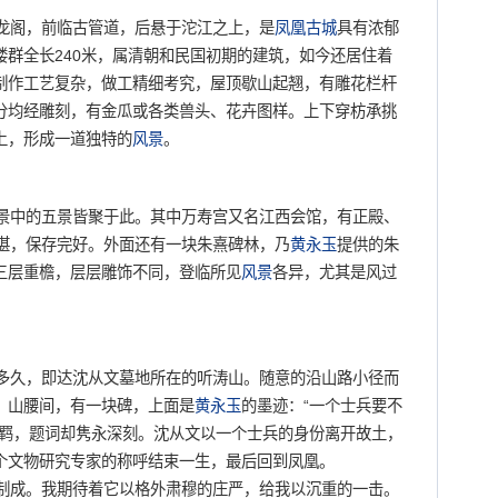
龙阁，前临古管道，后悬于沱江之上，是
凤凰古城
具有浓郁
楼群全长240米，属清朝和民国初期的建筑，如今还居住着
制作工艺复杂，做工精细考究，屋顶歇山起翘，有雕花栏杆
分均经雕刻，有金瓜或各类兽头、花卉图样。上下穿枋承挑
上，形成一道独特的
风景
。
景中的五景皆聚于此。其中万寿宫又名江西会馆，有正殿、
精湛，保存完好。外面还有一块朱熹碑林，乃
黄永玉
提供的朱
三层重檐，层层雕饰不同，登临所见
风景
各异，尤其是风过
久，即达沈从文墓地所在的听涛山。随意的沿山路小径而
。山腰间，有一块碑，上面是
黄永玉
的墨迹：“一个士兵要不
不羁，题词却隽永深刻。沈从文以一个士兵的身份离开故土，
个文物研究专家的称呼结束一生，最后回到凤凰。
成。我期待着它以格外肃穆的庄严，给我以沉重的一击。