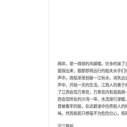
两岸，是一排排的吊脚楼。许多的抹了
窗探出来，跟那即将远行的船夫水手们
声中，商船渐渐划破一江秋水，消失远
声中，开始一天的生活。江西人的善于
了江西会馆万寿宫，万寿宫内有遐昌阁
西会馆所处的沙湾一带，水流渐行渐缓
曾被看牢的船，在这碧波中仿弄船人的
味。然而倘若只想毫不为危险分心，将
沱江跳岩