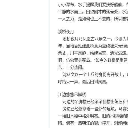
小小瀑布，水手提醒我们要扶好船舷，
平静的水面上。回望刚才的落差处，水
一人之力，是如何也上不去的，所以要
溪桥夜月
溪桥夜月乃凤凰古八景之一，今则为虹
年，当地百姓建此桥意为重续被朱元璋破
余丈，川平风静，皓魄当空，清光满漾
徊，仿佛置身蓬岛。”如今的虹桥是重
艺，十分热闹。
沈从文以一个士兵的身份离开故土，以
呼结束一声，最后回到凤凰。
江边悠悠吊脚楼
河边的吊脚楼已经渐渐仙楼出陈旧和
旁边已经挤杂着一些新的建筑，马赛克
一堆旧木楼中格外明亮。旧的吊脚楼的
暗。偶有一扇朝江的窗户撑开，刹那间