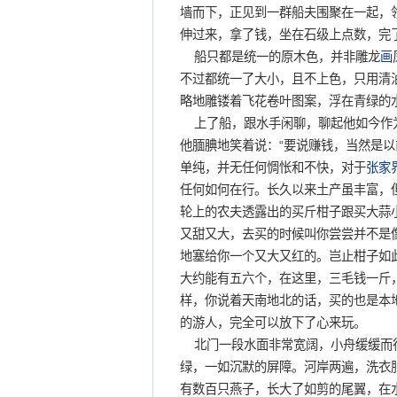
墙而下，正见到一群船夫围聚在一起，
伸过来，拿了钱，坐在石级上点数，完
船只都是统一的原木色，并非雕龙
画
不过都统一了大小，且不上色，只用清
略地雕镂着飞花卷叶图案，浮在青绿的
上了船，跟水手闲聊，聊起他如今作为
他腼腆地笑着说：“要说赚钱，当然是以
单纯，并无任何惆怅和不快，对于
张家
任何如何在行。长久以来土产虽丰富，
轮上的农夫透露出的买斤柑子跟买大蒜
又甜又大，去买的时候叫你尝尝并不是
地塞给你一个又大又红的。岂止柑子如
大约能有五六个，在这里，三毛钱一斤
样，你说着天南地北的话，买的也是本
的游人，完全可以放下了心来玩。
北门一段水面非常宽阔，小舟缓缓而
绿，一如沉默的屏障。河岸两遍，洗衣
有数百只燕子，长大了如剪的尾翼，在