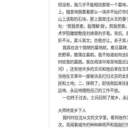
但没有，我几乎不能相信那是一个墓地
上，随意地搁置着那么一块并不灿烂夺
山上选取的石块，那上面是沈从文的妻
句：“照我思索，能理解‘我’。照我思索
术学院雕塑教授刘焕章的手笔。背后，
折不从，星斗其文；亦慈亦让，赤子其人
我真在这个简陋的墓地前，看见墓碑上
些野草，散落在墓前。我不知道如何去
时给我的震撼。我在阅读中渐渐地靠近
河》，还有他许多的文论和他后来在文
当他在文革中一度被派去打扫北京的女
民和土地；二、摔倒了，赶快爬起来往
远地、永远地拥抱自己的工作不放。
一切终于过去，士兵回到了故乡，永
大师终是乡下人
我时时在沈从文的文字里，看到他作为
次，耳闻着城市的种种麻将声和敲敲打