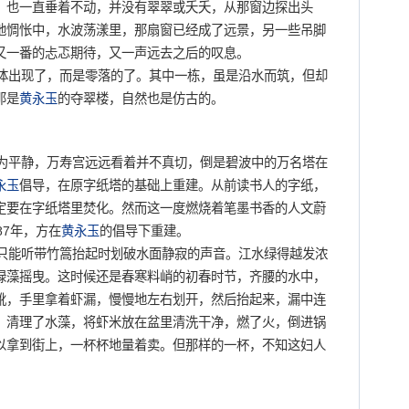
，也一直垂着不动，并没有翠翠或夭夭，从那窗边探出头
地惆怅中，水波荡漾里，那扇窗已经成了远景，另一些吊脚
又一番的忐忑期待，又一声远去之后的叹息。
出现了，而是零落的了。其中一栋，虽是沿水而筑，但却
那是
黄永玉
的夺翠楼，自然也是仿古的。
平静，万寿宫远远看着并不真切，倒是碧波中的万名塔在
永玉
倡导，在原字纸塔的基础上重建。从前读书人的字纸，
定要在字纸塔里焚化。然而这一度燃烧着笔墨书香的人文蔚
87年，方在
黄永玉
的倡导下重建。
能听带竹篙抬起时划破水面静寂的声音。江水绿得越发浓
绿藻摇曳。这时候还是春寒料峭的初春时节，齐腰的水中，
靴，手里拿着虾漏，慢慢地左右划开，然后抬起来，漏中连
，清理了水藻，将虾米放在盆里清洗干净，燃了火，倒进锅
以拿到街上，一杯杯地量着卖。但那样的一杯，不知这妇人