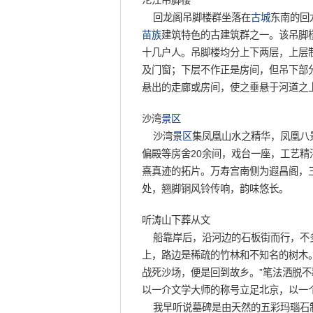
沱江吊脚楼
回龙阁吊脚楼群坐落在
古城
东南的回
苗族
建筑特色的古建筑群之一。该吊脚
十几户人。吊脚楼均分上下两层，上层
及门窗；下层不作正是房间，但吊下部
悬出的走廊或房间，使之垂悬于河道之
沙湾
景区
沙湾
景区
集凤凰山水之精华，凤凰八
偏殿等房舍20余间，戏台一座，工艺
熹真迹的拓片。万寿宫南侧为遐昌阁，
处，翘脚铜风铃传响，韵味悠长。
听涛山下葬从文
船靠岸后，沿河边的石板街而行，不多
上，路边是稀疏的竹林和不知名的树木
战死沙场，便是回到故乡。”笔法洒脱
以一介文学大师的称号立足北京，以一
我早听说墓碑是由天然的五彩玛瑙石制