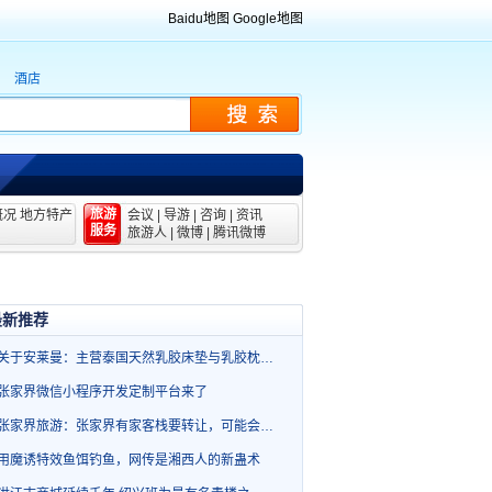
Baidu地图
Google地图
酒店
旅游
概况
地方特产
会议
|
导游
|
咨询
|
资讯
服务
旅游人
|
微博
|
腾讯微博
最新推荐
关于安莱曼：主营泰国天然乳胶床垫与乳胶枕…
张家界微信小程序开发定制平台来了
张家界旅游：张家界有家客栈要转让，可能会…
用魔诱特效鱼饵钓鱼，网传是湘西人的新蛊术