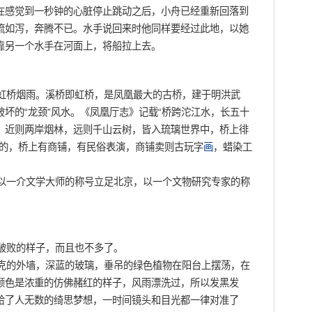
在感觉到一秒钟的心脏停止跳动之后，小舟已经重新回落到
流如泻，奔腾不已。水手说回来时他同样要经过此地，以她
靠另一个水手在河面上，将船拉上去。
桥烟雨。溪桥即虹桥，是凤凰最大的古桥，建于明洪武
坏的“龙颈”风水。《凤凰厅志》记载“桥跨沱江水，长五十
。近则两岸烟林，远则千山云树，皆入琉璃世界中，桥上徘
建的，桥上有商铺，有民俗表演，商铺卖则古玩字
画
，蜡染工
一介文学大师的称号立足北京，以一个文物研究专家的称
破败的样子，而且也不多了。
的外墙，深蓝的玻璃，垂吊的绿色植物在阳台上摆荡，在
颜色是浓重的仿佛赭红的样子，风雨漂洗过，所以发黑发
给了人无数的绮思梦想，一时间镜头和目光都一律对准了