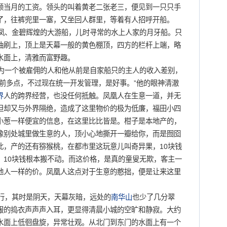
领当月的工资。领头的叫着黄老二张老三，便见到一只只手
了，往裤兜里一塞，又坐回人群里，等着有人招呼开船。
凤、金碧辉煌的大游船，儿时寻常的水上人家的月牙船。只
油刷上，顶上是天幕一般的黄色棚顶，四方的栏杆上端，略
水面上，清雅而富野趣。
一个被雇佣的人和他从前是自家船只的主人的收入差别，
前多点，不过现在统一开发管理，是好事。”他的眼神清澈
界
人的跨界经营，也没任何抵触。凤凰人在生意一道，并无
但却又与外界隔绝，造成了这里物价的极为低廉，福田小四
小葱一样便宜的信息，在这里比比皆是。柑子是本地产的，
像别处城里做生意的人，顶小心地撕开一瓣给你，而是囫囵
此，产的还有猕猴桃，在都市里这玩意儿叫奇异果，10块钱
，10块钱根本搬不动。而这价格，是真的童叟无欺，客主一
地人一样的价。凤凰人这点对于生意的憨拙，便是让来这里
行，其时是阴天，天幕灰暗，远处的
南华山
也少了几分翠
服的捣衣声声声入耳，更显得清晨小城的空旷和静寂。大约
水面上低徊盘旋，异常壮观。从北门到东门的水面上有一个