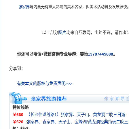
张家界
境内虽无有重大影响的美术名家，但美术活动普及发展很快
以上部分
图片
均来自互联网，出处不详，请作者
你还可以电话+微信咨询专业导游：姜怡
13787445888
。
分享到：
有关本文的版权与免责声明>>>
特价线路
￥660
【长沙往返线路1】张家界、天子山、黄龙洞二晚三日游
￥620
张家界、袁家界、天子山、宝峰湖/黄龙洞经典纯玩二晚三