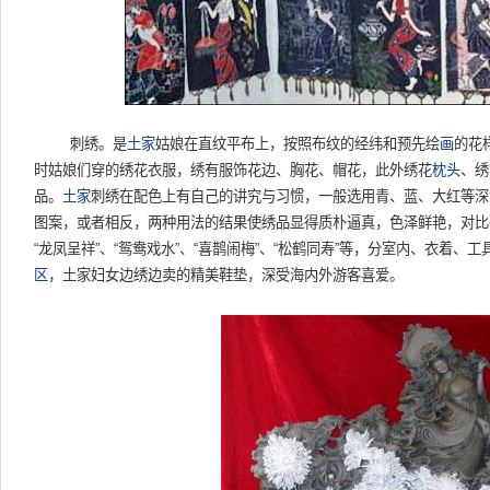
刺绣。是
土家
姑娘在直纹平布上，按照布纹的经纬和预先绘
画
的花
时姑娘们穿的绣花衣服，绣有服饰花边、胸花、帽花，此外绣花
枕头
、绣
品。
土家
刺绣在配色上有自己的讲究与习惯，一般选用青、蓝、大红等深
图案，或者相反，两种用法的结果使绣品显得质朴逼真，色泽鲜艳，对比
“
龙凤呈祥
”
、
“
鸳鸯戏水
”
、
“
喜鹊闹梅
”
、
“
松鹤同寿
”
等，分室内、衣着、工
区
，土家妇女边绣边卖的精美鞋垫，深受海内外游客喜爱。