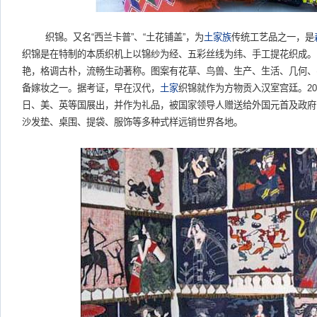
织锦。又名
“
西兰卡普
”
、
“
土花铺盖
”
，为
土家族
传统工艺品之一，是
织锦是在特制的本质织机上以锦纱为经、五彩丝线为纬、手工提花织成。
艳，格调古朴，流畅生动著称。图案有花草、鸟兽、生产、生活、几何、
备嫁妆之一。据考证，早在汉代，
土家
织锦就作为方物贡入汉室宫廷。2
日、美、英等国展出，并作为礼品，被国家领导人赠送给外国元首及政府
沙发垫、桌围、提袋、服饰等多种式样远销世界各地。