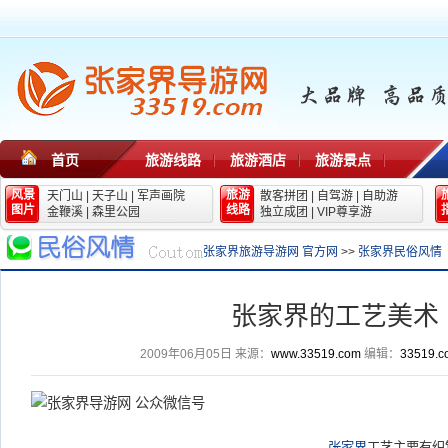
首页
旅游线路
旅游酒店
旅游景点
风景
旅游
天门山
|
天子山
|
军声画院
散客拼团
|
自驾游
|
自助游
图片
线路
金鞭溪
|
森里公园
独立成团
|
VIP尊享游
张家界旅游导游网 官方网
>>
张家界民俗风情
张家界的工艺美术
2009年06月05日
来源：
www.33519.com
编辑：
33519.c
张家界
工艺主要有织