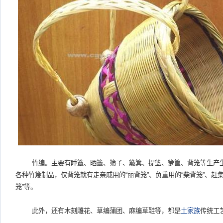
竹编。主要有睡簟、晒簟、筛子、簸箕、提篮、箩筐、背笼等生产
各种竹篾制品，仅背笼就有走亲戚用的
“
丽背笼
”
、负重用的
“
柴背笼
”
、赶
笼
”
等。
此外，还有木刻雕花、草编蒲团、麻编草鞋等，都是
土家族
传统工