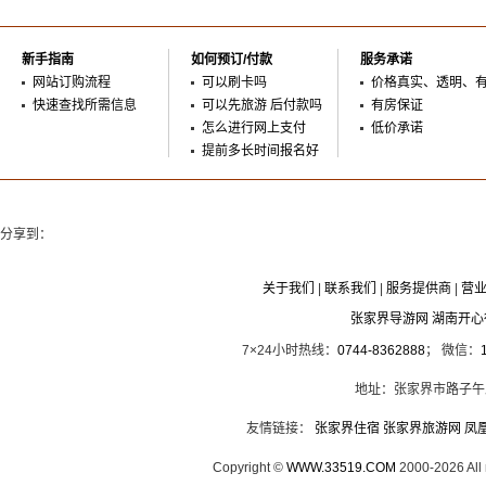
新手指南
如何预订/付款
服务承诺
网站订购流程
可以刷卡吗
价格真实、透明、
快速查找所需信息
可以先旅游 后付款吗
有房保证
怎么进行网上支付
低价承诺
提前多长时间报名好
分享到：
关于我们
|
联系我们
|
服务提供商
|
营
张家界导游网 湖南开
7×24小时热线：
0744-8362888
； 微信：
地址：张家界市路子午
友情链接：
张家界住宿
张家界旅游网
凤
Copyright ©
WWW.33519.COM
2000-2026 Al