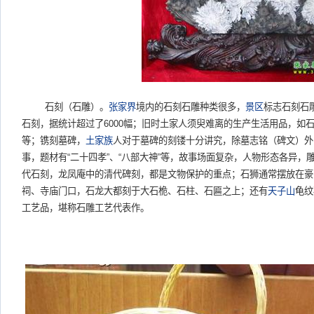
石刻（石雕）。
张家界
境内的石刻石雕种类很多，
景区
标志石刻石
石刻，据统计超过了6000幅；旧时土家人须臾难离的生产生活用品，如
等；镌刻墓碑，
土家族
人对于墓碑的刻镂十分讲究，除墓志铭（碑文）外
事，题材有
“
二十四孝
”
、
“
八部大神
”
等，故事场面复杂，人物形态各异，
代石刻，龙凤庵中的清代碑刻，都是文物保护的重点；石狮通常摆放在豪
祠、寺庙门口，石龙大都刻于大石桅、石柱、石匾之上；还有
天子山
龟纹
工艺品，堪称石雕工艺代表作。