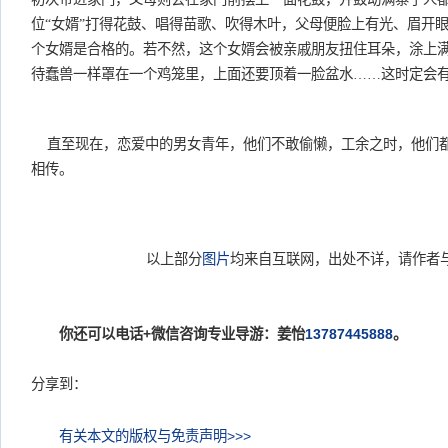
位“女婿”打得花鼓、唱得苗歌、吹得木叶，父母便脸上有光、眉开
个女婿是合格的。若不然，这个女婿会被亲戚朋友扭住耳朵，涂上
待蠢兽一样罩在一个鸡笼里，上面还要顶着一脸盆水……这时定
直至现在，恋爱中的男女青年，他们不敢偷懒，工余之时，他们
相传。
以上部分
图片
均来自互联网，出处不详，请作者
你还可以电话+微信咨询专业导游：姜怡
13787445888
。
分享到：
有关本文的版权与免责声明>>>