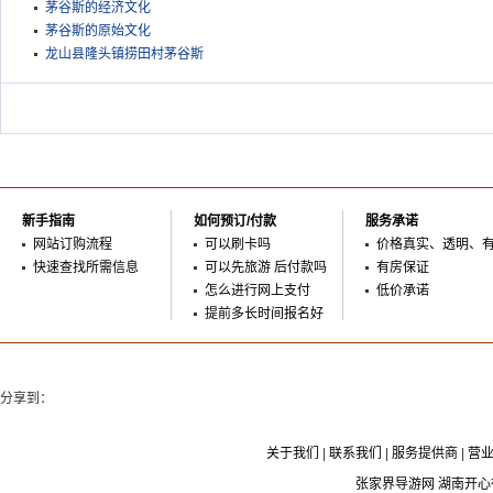
茅谷斯的经济文化
茅谷斯的原始文化
龙山县隆头镇捞田村茅谷斯
新手指南
如何预订/付款
服务承诺
网站订购流程
可以刷卡吗
价格真实、透明、
快速查找所需信息
可以先旅游 后付款吗
有房保证
怎么进行网上支付
低价承诺
提前多长时间报名好
分享到：
关于我们
|
联系我们
|
服务提供商
|
营
张家界导游网 湖南开