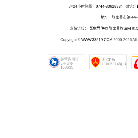
7×24小时热线：
0744-8362888
； 微信：
地址：张家界市路子午
友情链接：
张家界住宿
张家界旅游网
凤
Copyright ©
WWW.33519.COM
2000-2026 Al
经营许可证
湘ICP备
L-HUN-
11006314号-3
100535