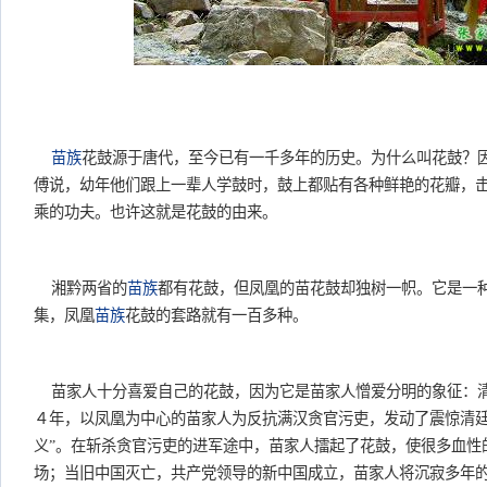
苗族
花鼓源于唐代，至今已有一千多年的历史。为什么叫花鼓？
傅说，幼年他们跟上一辈人学鼓时，鼓上都贴有各种鲜艳的花瓣，
乘的功夫。也许这就是花鼓的由来。
湘黔两省的
苗族
都有花鼓，但凤凰的苗花鼓却独树一帜。它是一
集，凤凰
苗族
花鼓的套路就有一百多种。
苗家人十分喜爱自己的花鼓，因为它是苗家人憎爱分明的象征：
４年，以凤凰为中心的苗家人为反抗满汉贪官污吏，发动了震惊清廷
义”。在斩杀贪官污吏的进军途中，苗家人擂起了花鼓，使很多血性
场；当旧中国灭亡，共产党领导的新中国成立，苗家人将沉寂多年