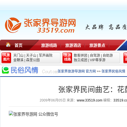
首页
旅游线路
旅游酒店
旅游景点
风景
旅游
天门山
|
天子山
|
军声画院
散客拼团
|
自驾游
|
自助游
图片
线路
金鞭溪
|
森里公园
独立成团
|
VIP尊享游
张家界旅游导游网 官方网
>>
张家界民俗风情
张家界民间曲艺：花
2009年06月05日
来源：
www.33519.com
编辑：
33519.c