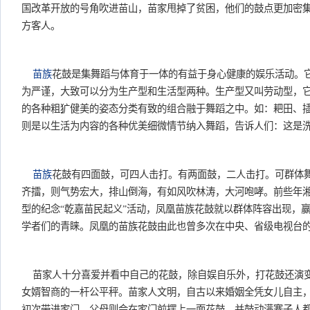
国改革开放的号角吹进苗山，苗家甩掉了贫困，他们的鼓点更加密
方客人。
苗族
花鼓是集舞蹈与体育于一体的有益于身心健康的娱乐活动。
为严谨，大致可以分为生产型和生活型两种。生产型又叫劳动型，
的各种粗犷健美的姿态分类有致的组合融于舞蹈之中。如：耙田、
则是以生活为内容的各种优美细微情节纳入舞蹈，告诉人们：这
苗族
花鼓有四面鼓，可四人击打。有两面鼓，二人击打。可群体
齐擂，则气势宏大，排山倒海，有如风吹林涛，大河咆哮。前些年
型的纪念“乾嘉苗民起义”活动，凤凰苗族花鼓就以群体阵容出现，
学者们的青睐。凤凰的苗族花鼓由此也曾多次在中央、省级电视
苗家人十分喜爱并看中自己的花鼓，除自娱自乐外，打花鼓还演
女婿智商的一杆公平秤。苗家人文明，自古以来婚姻全凭女儿自主
初次带进家门，父母则会在家门前摆上一面花鼓，并鼓动满寨子人都