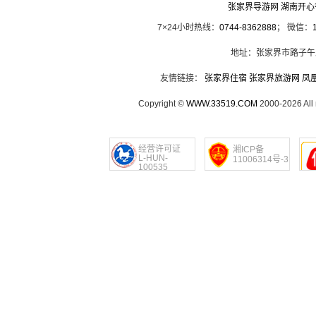
张家界导游网 湖南开
7×24小时热线：
0744-8362888
； 微信：
地址：张家界市路子午
友情链接：
张家界住宿
张家界旅游网
凤
Copyright ©
WWW.33519.COM
2000-2026 Al
经营许可证
湘ICP备
L-HUN-
11006314号-3
100535