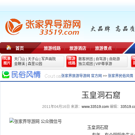
首页
旅游线路
旅游酒店
旅游景点
风景
旅游
天门山
|
天子山
|
军声画院
散客拼团
|
自驾游
|
自助游
图片
线路
金鞭溪
|
森里公园
独立成团
|
VIP尊享游
张家界旅游导游网 官方网
>>
张家界民俗风情
玉皇洞石窟
2011年04月16日
来源：
www.33519.com
编辑：
33519.c
玉皇洞石窟