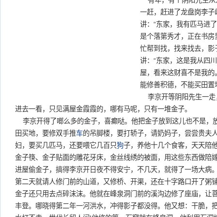
有年，有个阴阳先生从
一赶，赶进了龙盘岗李子
讲：“东家，我有匹马进
是个落第秀才，正在书房
忙帮到找，找来找去，影
讲：“东家，这是我从四
屋，看来这财喜不是我的
能修善积德，不能买田置
李京开等阴阳先生一走
进去一看，只见满屋金霞霞的，哪有马呢，只有一堆金子。
李京开得了啷么多的金子，喜癫哒。他把金子放到这儿也不是，
田买地，要修双手推
车
的吊脚楼，要打轿子，请奶妈子，尝尝贵夫
妇，要买几匹马，还要喂它几百只
狗
子，养他十几个食客，天天陪
金子筷、金子贴面的雕花牙床，金丝线绣的被面，用这些东西做陪
进屋偷金子，搞得李京开日夜不得安宁，不几天，就得了一场大病
第二天就请人修门前的山道，又修桥、开渠，还在十字路口开了粥
金子还只用去点碎沫沫。他就在峰泉洞门前的溪沟边修了座庙，让
丰登。哪晓得第二年一河洪水，冲得影子都没得。他又想：干脆，