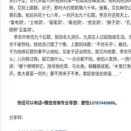
水打不走，世代长留人间!他修的第一石窟就在峰泉洞，他利用石洞
兽，又刻上匾额、对子；那时大约是乾隆六十年。接着，又在麻空
兽石像，前后共花十七八年，一共开出九个石窟。李京开还按天上
“雷电洞”、“土地洞”、“毫笔洞”、“墨池洞”、“虎龙洞”、“狮子洞”、“
统称“玉皇洞”。
李京开修完九个石窟，就自名九洞乐、九洞主人过起隐居生活。
也干疲劳哒，就给自己塑了个像，上面刻块匾：“不亦乐乎”。最后
子为他修石窟的事不认他哒，见金子还没用完，就又向他要，李京开
么；儿孙胜过我，留它搞什么。”一点点都不给。他怕人家抢，一扬
讲：“哪个想得到它，除非
狗
吃草、马长角，粗糠搓成索。”乡里打渔
开，家大豪富一员外；妻不贤来子不孝，拿起金钱去修庙……”
你还可以电话+微信咨询专业导游：姜怡
13787445888
。
分享到：