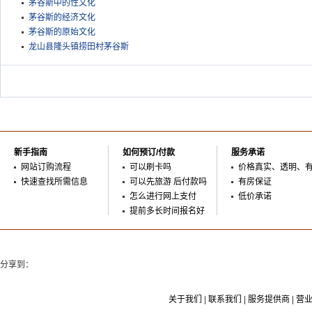
茅谷斯中的性文化
茅谷斯的经济文化
茅谷斯的原始文化
龙山县隆头镇捞田村茅谷斯
新手指南
如何预订/付款
服务承诺
网站订购流程
可以刷卡吗
价格真实、透明、
快速查找所需信息
可以先旅游 后付款吗
有房保证
怎么进行网上支付
低价承诺
提前多长时间报名好
分享到：
关于我们
|
联系我们
|
服务提供商
|
营