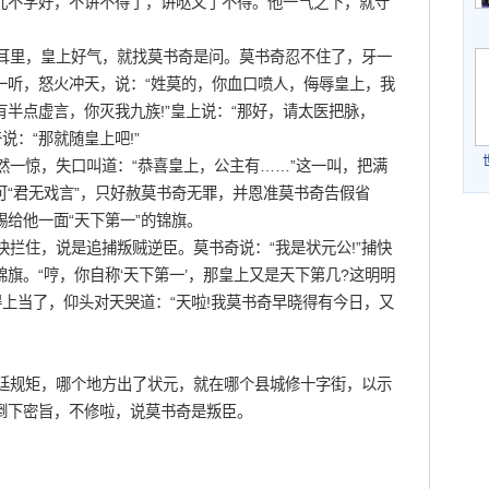
儿不学好，不讲不得了，讲哒又了不得。他一气之下，就守
里，皇上好气，就找莫书奇是问。莫书奇忍不住了，牙一
一听，怒火冲天，说：“姓莫的，你血口喷人，侮辱皇上，我
有半点虚言，你灭我九族!”皇上说：“那好，请太医把脉，
说：“那就随皇上吧!”
一惊，失口叫道：“恭喜皇上，公主有……”这一叫，把满
“君无戏言”，只好赦莫书奇无罪，并恩准莫书奇告假省
给他一面“天下第一”的锦旗。
拦住，说是追捕叛贼逆臣。莫书奇说：“我是状元公!”捕快
旗。“哼，你自称‘天下第一’，那皇上又是天下第几?这明明
得上当了，仰头对天哭道：“天啦!我莫书奇早晓得有今日，又
规矩，哪个地方出了状元，就在哪个县城修十字街，以示
倒下密旨，不修啦，说莫书奇是叛臣。
。