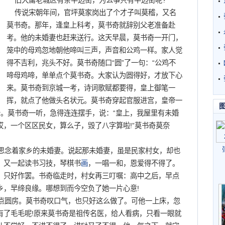
旧大庸老城区有条半边街，为么事只有半边街呢?
传说宋朝年间，官坪莫家岗出了个才子叫莫稽，又名
莫书奇。那年，逢皇上科考，莫书奇就辞别父老准备赴
考。他的未婚妻也赶来送行。这天早晨，莫书奇一开门，
笼中的母鸡忽地朝他啼叫三声，声音和公鸡一样。家人觉
得不吉利，兆头不好。莫书奇随口“圆”了一句：“公鸡不
啼母鸡啼，单单点个莫书奇。大家认为圆得好，才放下心
来。莫书奇到京城一考，诗词歌赋都要得，皇上御笔一
挥，就点了他做头名状元。莫书奇穿起官服进宫，皇帝一
公。莫书奇一听，急得连连摆手，说：“皇上，我屋里有未婚
呃哎，一个区区民女，算么子，毁了八字算啦!”莫书奇莫奈
念着家乡的未婚妻。说起那未婚妻，虽是民家村女，却也
，又一起读书习技，琴棋书
画
，一唱一和，恩爱得不得了。
，只好作罢。书奇临走时，村女再三叮嘱：高中之后，早点
乡，早缔良缘。哪想到而今空负了她一片心意!
圆房。莫书奇叹口气，也只好这么做了。可他一上床，忽
有了毛毛呢!原来莫书奇是祖传名医，给人看病，只看一眼就