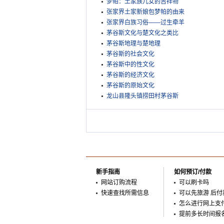
梦帕：土家族儿女的吉祥物
张家界土家新娘包梦帕的由来
张家界白族习俗——过生牵羊
茅谷斯文化与楚文化之类比
茅谷斯地理与楚地理
茅谷斯的社会文化
茅谷斯中的性文化
茅谷斯的经济文化
茅谷斯的原始文化
龙山县隆头镇捞田村茅谷斯
新手指南
如何预订/付款
网站订购流程
可以刷卡吗
快速查找所需信息
可以先旅游 后付
怎么进行网上支
提前多长时间报