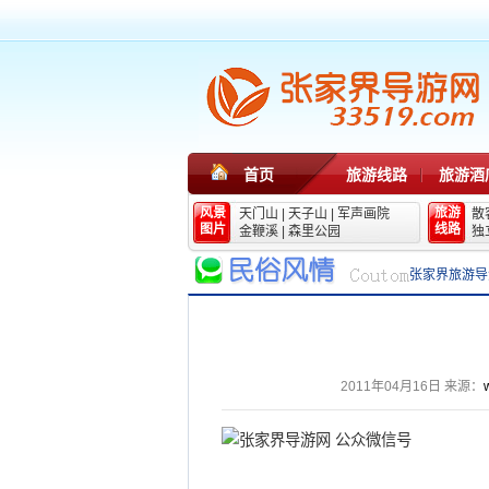
首页
旅游线路
旅游酒
风景
旅游
天门山
|
天子山
|
军声画院
散
图片
线路
金鞭溪
|
森里公园
独
张家界旅游导
2011年04月16日
来源：