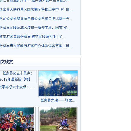
洪江古商城延续千年.绍兴班为最有名青楼之一
张家界大峡谷景区国庆期间将推出空中飞行体…
永定公安分局喜获全市公安系统合唱比赛一等…
张家界武陵源城区装扮一新迎中秋、国庆“双…
欧美游客青睐张家界 称赞武陵源为“仙山”…
张家界市人民政府游客中心体系运营方案（概…
图文欣赏
张家界必去十景点：…
张家界之魂——张家…