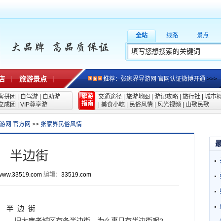
全站
线路
景点
店
旅游景点
推荐：张家界导游网 官网认证微博开通
>>>
旅游
客拼团
|
自驾游
|
自助游
交通途径
|
旅游地图
|
游记攻略
|
旅行社
|
城市
指南
立成团
|
VIP尊享游
|
美食小吃
|
民俗风情
|
风光视频
|
山歌民歌
游网 官方网
>>
张家界民俗风情
半边街
www.33519.com
编辑：
33519.com
半 边 街