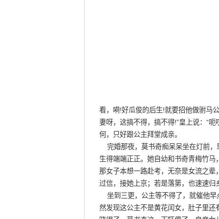
看，嗬!好瓜俊的后生!就要招他做驸马
妻呀，这搞不得，搞不得!”皇上说：“
何，只好跟公主拜堂成亲。
完婚那夜，莫书奇痴呆呆坐在灯前，思
生得端端正正。她自幼和书奇青梅竹马
那女子本想一路赴考，无奈是女流之辈
过信，接她上京；若是落第，也速速归
坐到三更，公主等不得了，就催他早点
然发现这公主不是黄花闰女，肚子里还