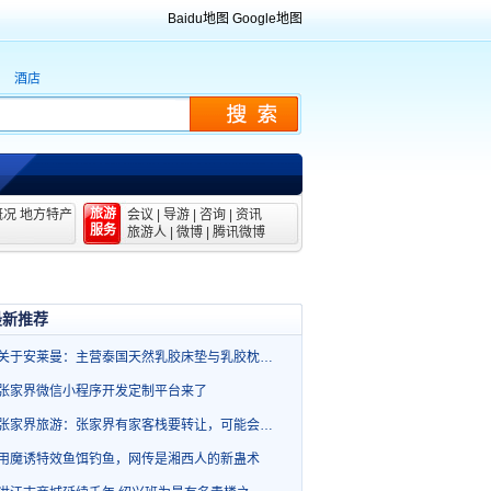
Baidu地图
Google地图
酒店
旅游
概况
地方特产
会议
|
导游
|
咨询
|
资讯
服务
旅游人
|
微博
|
腾讯微博
最新推荐
关于安莱曼：主营泰国天然乳胶床垫与乳胶枕…
张家界微信小程序开发定制平台来了
张家界旅游：张家界有家客栈要转让，可能会…
用魔诱特效鱼饵钓鱼，网传是湘西人的新蛊术