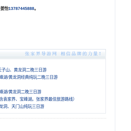
姜怡
13787445888
。
天子山、黄龙洞二晚三日游
峰湖/黄龙洞经典纯玩二晚三日游
峰湖/黄龙洞二晚三日游
含袁家界、宝峰湖。张家界最佳旅游路线）
龙洞、天门山纯玩三日游