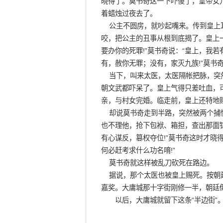
晓得了。莫书奇这一下吓傻了，皇帝女
着蜡烛过夜去了。
公主不圆房，就吵起嘴来。传到皇上耳
咬，把公主的丑事从根到底揭了。皇上
要办你的死罪!”莫书奇说：“皇上，我若
有，赦你无罪；没有，家灭九族!”莫书奇
当下，叫来太医，太医隔帐把脉，突然
朝文武都吓呆了。皇上气得只差吐血，可
亲，与村女完婚。临走前，皇上还特地赐
却说莫书奇走到半路，突然被两个捕快
也不理他，抢下包袱、箱担，查出那面锦
有心谋反，篡权夺位!”莫书奇这时才晓
何必赶考求什么功名唷!”
莫书奇就这样被乱刀砍死在路边。
据说，那个太医也被皇上赐死。按朝廷
嘉奖。大庸城那十字街刚修一半，朝廷
以后，大庸城就留下这条“半边街”