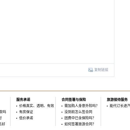
复制链接
服务承诺
合同签署与保险
旅游接待服务
价格真实、透明、有效
需加购人身意外险吗？
能代订长途
款吗
有房保证
没到前怎么签合同
付
低价承诺
团费中已含保险吗？
名好
如何签署旅游合同？