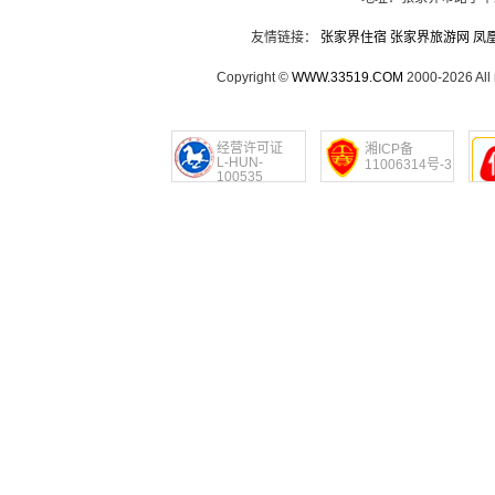
友情链接：
张家界住宿
张家界旅游网
凤
Copyright ©
WWW.33519.COM
2000-2026 Al
经营许可证
湘ICP备
L-HUN-
11006314号-3
100535