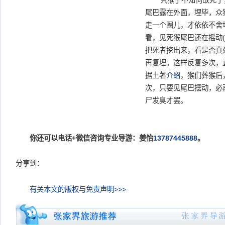
一只猴子不知何故死了
尾巴露在外面，埋毕，众
走一个圈儿，才依依不舍
看，见死猴尾巴还在摇动
把死者挖出来，看是否真
再复埋。这样反复多次，
据土著
介绍
，猴们葬猴后
次，只要见尾巴摆动，必
尸发臭才罢。
你还可以电话+微信咨询专业导游：姜怡
13787445888
。
分享到：
有关本文的版权与免责声明>>>