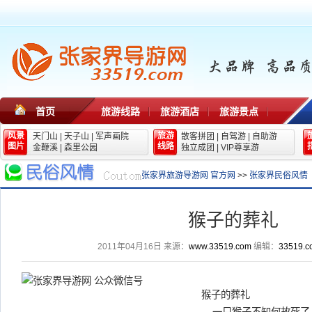
首页
旅游线路
旅游酒店
旅游景点
风景
旅游
天门山
|
天子山
|
军声画院
散客拼团
|
自驾游
|
自助游
图片
线路
金鞭溪
|
森里公园
独立成团
|
VIP尊享游
张家界旅游导游网 官方网
>>
张家界民俗风情
猴子的葬礼
2011年04月16日
来源：
www.33519.com
编辑：
33519.c
猴子的葬礼