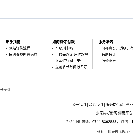
新手指南
如何预订/付款
服务承诺
网站订购流程
可以刷卡吗
价格真实、透明、
快速查找所需信息
可以先旅游 后付款吗
有房保证
怎么进行网上支付
低价承诺
提前多长时间报名好
分享到：
关于我们
|
联系我们
|
服务提供商
|
营
张家界导游网 湖南开
7×24小时热线：
0744-8362888
； 微信：
地址：张家界市路子午