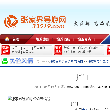
首页
旅游线路
旅游酒店
旅游景点
风景
旅游
天门山
|
天子山
|
军声画院
散客拼团
|
自驾游
|
自助游
图片
线路
金鞭溪
|
森里公园
独立成团
|
VIP尊享游
张家界旅游导游网 官方网
>>
张家界民俗风情
拦门
2011年04月16日
来源：
www.33519.com
编辑：
33519.c
拦门