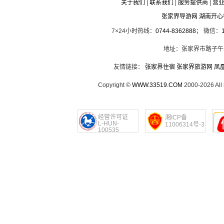
关于我们
|
联系我们
|
服务提供商
|
营
张家界导游网 湖南开
7×24小时热线：
0744-8362888
； 微信：
地址：张家界市路子午
友情链接：
张家界住宿
张家界旅游网
凤
Copyright ©
WWW.33519.COM
2000-2026 Al
经营许可证
湘ICP备
L-HUN-
11006314号-3
100535