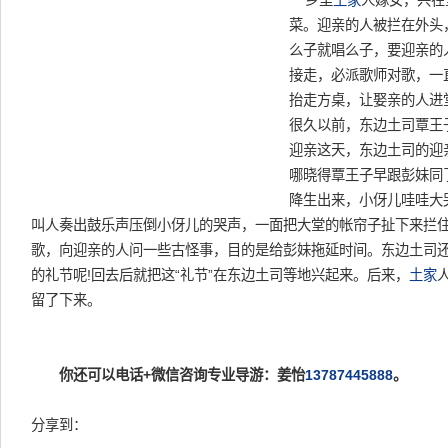
乡里
土家
人嫁女，兴在
菜。迎亲的人被拦在外头
么子就唱么子，要迎亲的
接走，必派歌师对歌，一
抬走方桌，让娶亲的人进堂
很久以前，东边土司覃王
迎亲这天，东边土司的迎
哪晓得覃王子早跟彭妹同
降生出来，小伢儿哇哇大
叫人奏出鼓乐声压倒小伢儿的哭声，一面把大堂的帐帘子扯下来拦
歌，向迎亲的人问一些古怪事，目的是给彭妹拖延时间。东边土司
的礼节呢!回去后就把这“礼节”在东边土司等地兴起来。后来，
土家
留了下来。
你还可以电话+微信咨询专业导游：姜怡
13787445888
。
分享到：