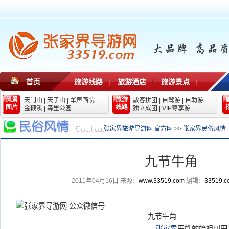
首页
旅游线路
旅游酒店
旅游景点
风景
旅游
天门山
|
天子山
|
军声画院
散客拼团
|
自驾游
|
自助游
图片
线路
金鞭溪
|
森里公园
独立成团
|
VIP尊享游
张家界旅游导游网 官方网
>>
张家界民俗风情
九节牛角
2011年04月16日
来源：
www.33519.com
编辑：
33519.c
九节牛角