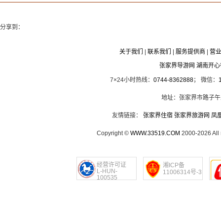
分享到：
关于我们
|
联系我们
|
服务提供商
|
营
张家界导游网 湖南开
7×24小时热线：
0744-8362888
； 微信：
地址：张家界市路子午
友情链接：
张家界住宿
张家界旅游网
凤
Copyright ©
WWW.33519.COM
2000-2026 Al
经营许可证
湘ICP备
L-HUN-
11006314号-3
100535