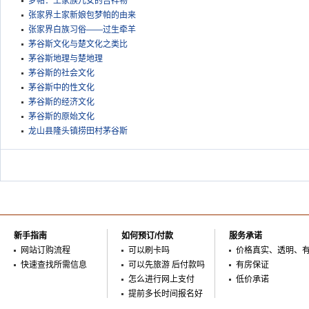
梦帕：土家族儿女的吉祥物
张家界土家新娘包梦帕的由来
张家界白族习俗——过生牵羊
茅谷斯文化与楚文化之类比
茅谷斯地理与楚地理
茅谷斯的社会文化
茅谷斯中的性文化
茅谷斯的经济文化
茅谷斯的原始文化
龙山县隆头镇捞田村茅谷斯
新手指南
如何预订/付款
服务承诺
网站订购流程
可以刷卡吗
价格真实、透明、
快速查找所需信息
可以先旅游 后付款吗
有房保证
怎么进行网上支付
低价承诺
提前多长时间报名好