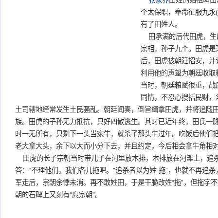
张家界
田姓的始祖叫田
个太保职，奉命征服九永(
有了田姓人。
田承满的后代田虎，生
宗相，孙子九个。田虎是
后，田虎被朝廷招安，并
利用他的声望为朝廷收取
当时，朝廷粮赋很重，战
同情，不忍心搜括民财，
土司辖地经常发生土民骚乱。朝廷闻奏，倒旨缉拿田虎，并将追随
族。田虎的子孙无力抵抗，只好四散逃生。其时已近年终，田氏一
时一无所有，只剩下一头当家牛，就杀了那头牛过年。吃饭后他们
老大拿大头，余下以大而小分下去，并且约定，今后相会拿牛角相
田虎的长子宗朝当时带儿子在河里放木排，木排放在河滩上，追
答：“不理他们，我们各儿拖吧。”追杀者以为姓“拖”，也就不再追
军走后，宗朝余悸未消。再不敢姓田，于是干脆改姓“拖”，但拖字不
朝的石碑上又刻有“庹宗朝”。