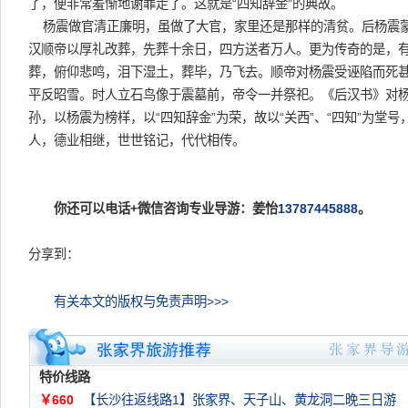
了，便非常羞惭地谢罪走了。这就是“四知辞金”的典故。
杨震做官清正廉明，虽做了大官，家里还是那样的清贫。后杨震
汉顺帝以厚礼改葬，先葬十余日，四方送者万人。更为传奇的是，
葬，俯仰悲鸣，泪下湿土，葬毕，乃飞去。顺帝对杨震受诬陷而死
平反昭雪。时人立石鸟像于震墓前，帝令一并祭祀。《后汉书》对
孙，以杨震为榜样，以“四知辞金”为荣，故以“关西”、“四知”为堂号
人，德业相继，世世铭记，代代相传。
你还可以电话+微信咨询专业导游：姜怡
13787445888
。
分享到：
有关本文的版权与免责声明>>>
特价线路
￥660
【长沙往返线路1】张家界、天子山、黄龙洞二晚三日游