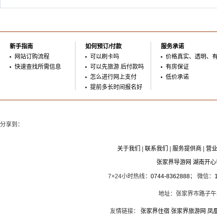
新手指南
如何预订/付款
服务承诺
网站订购流程
可以刷卡吗
价格真实、透明、
快速查找所需信息
可以先旅游 后付款吗
有房保证
怎么进行网上支付
低价承诺
提前多长时间报名好
分享到：
关于我们
|
联系我们
|
服务提供商
|
营
张家界导游网 湖南开
7×24小时热线：
0744-8362888
； 微信：
地址：张家界市路子午
友情链接：
张家界住宿
张家界旅游网
凤