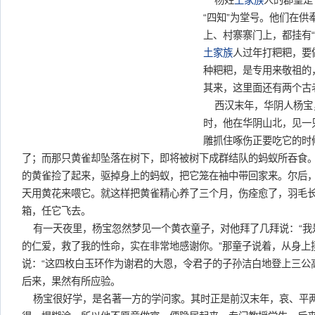
杨姓
土家族
人的郡望是
“四知”为堂号。他们在
上、村寨寨门上，都挂有
土家族
人过年打粑粑，要
种粑粑，是专用来敬祖的
其来，这里面还有两个古
西汉末年，华阴人杨宝
时，他在华阴山北，见一
雕抓住啄伤正要吃它的时
了；而那只黄雀却坠落在树下，即将被树下成群结队的蚂蚁所吞食
的黄雀捡了起来，驱掉身上的蚂蚁，把它笼在袖中带回家来。尔后
天用黄花来喂它。就这样把黄雀精心养了三个月，伤痊愈了，羽毛
箱，任它飞去。
有一天夜里，杨宝忽然梦见一个黄衣童子，对他拜了几拜说：“我
的仁爱，救了我的性命，实在非常地感谢你。”那童子说着，从身上
说：“这四枚白玉环作为谢君的大恩，令君子的子孙洁白地登上三公
后来，果然有所应验。
杨宝很好学，是名著一方的学问家。其时正是前汉末年，哀、平