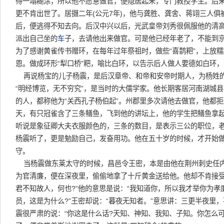
得一塌糊涂，所以他不愿意做官，便隐居起来，专门教授学生。后
更不肯出世了。居摄二年(公元7年)，他与龚胜、龚舍、蒋翊三人
后，便逃得不知去向。后汉中兴以后，光武皇帝刘秀很佩服他的清
派出自己坐的
车
子，去请他出来做官。可是他已经年老了，不能到
为了感谢黄雀传书赠环，在每年过年祭祖时，做些“喜鹊粑”，上放
恩。做成环形“犁口桥”粑，喻比白环，以告示后人做人要德如白环
再说杨宝的儿子杨震，是后汉章帝、和帝和安帝时期人，为杨姓
“明经博览，无不穷究”，是当时的大儒学家。他长期客居河南湖城
的人，都称他为“关西孔子杨伯起”。州郡里多次请他去做官，他都
天，有只冠雀含了三条鳝鱼，飞到他的讲坛上，他的学生把鳝鱼拿起
听说是象征卿大夫衣服颜色的，三条的数目，是表示三公的职位，老
杨震听了，更是勉励自己，发奋用功。他在五十岁的时候，才开始
守。
当杨震做东莱太守的时候，昌邑令王密，本是由他在荆州刺史任
为官清廉，便在深夜里，偷偷地拿了十斤黄金送给他。他却不肯接受
君不知故人，何也?”他的意思是说：“我知道你，所以我才举你为
员，这是为什么?”王密却说：“暮夜无知者。”意思讲：三更半夜里
震很严肃的说：“你这是什么话?天知、神知、我知、子知。你怎么可