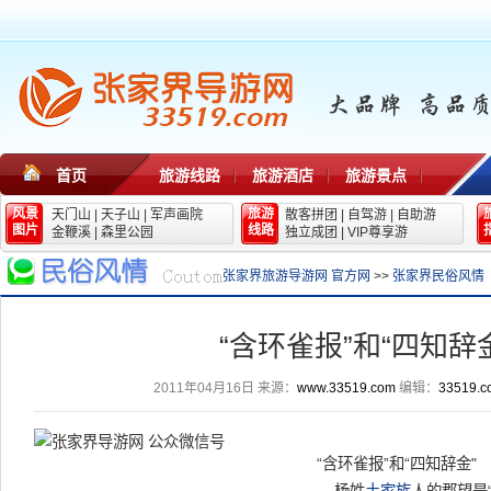
首页
旅游线路
旅游酒店
旅游景点
风景
旅游
天门山
|
天子山
|
军声画院
散客拼团
|
自驾游
|
自助游
图片
线路
金鞭溪
|
森里公园
独立成团
|
VIP尊享游
张家界旅游导游网 官方网
>>
张家界民俗风情
“含环雀报”和“四知辞
2011年04月16日
来源：
www.33519.com
编辑：
33519.c
“含环雀报”和“四知辞金"