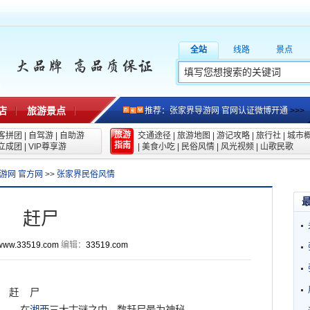
全站
线路
景点
店
旅游景点
推荐：张家界导游网 官网认证微博开通
>>>
旅游
客拼团
|
自驾游
|
自助游
交通途径
|
旅游地图
|
游记攻略
|
旅行社
|
城市
指南
立成团
|
VIP尊享游
|
美食小吃
|
民俗风情
|
风光视频
|
山歌民歌
游网 官方网
>>
张家界民俗风情
赶尸
www.33519.com
编辑：
33519.com
赶 尸