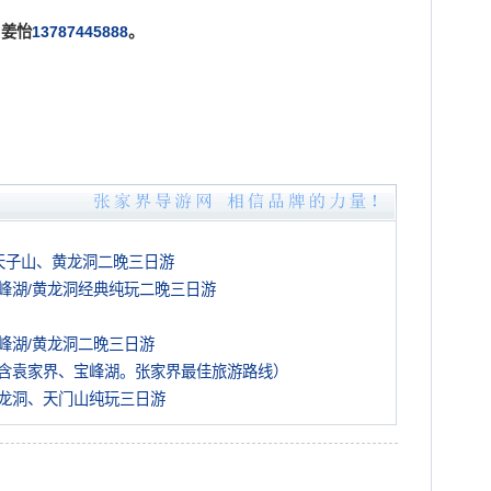
姜怡
13787445888
。
天子山、黄龙洞二晚三日游
峰湖/黄龙洞经典纯玩二晚三日游
峰湖/黄龙洞二晚三日游
含袁家界、宝峰湖。张家界最佳旅游路线）
龙洞、天门山纯玩三日游