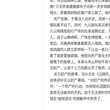
地，叫沿途路神让道，接着用早已准备好
路!”只见死者硬着脚弯子向前一步步地
观众，挥着桃树枝赶着尸体上路了。他
死尸走路，不像活人迈步走，而是一步
便站着不动了。这时，九公就叫其兄弟
九公用桃枝拍打尸体的右身说朝右走，
人。由于山路崎岖，尸体走得很慢，一
堂边、大路两旁聚集着数百人围观，堵住
惊肉跳的人群立即哗啦一下让出一条口
累了或是要抽袋烟，他就叫死尸靠在大
屋檐下的板壁上。本来从木山到牯牛背
次赶尸，让成千上万的群众开了眼界，
关于赶尸的故事，沈从文在《沅陵的人
说奇迹中又以赶尸著闻。”“对赶尸的传
写：“一个死尸的行动，也得用水迎面而
直是无法破译的天机。由于无法用科学
就在“破除迷信”的围剿声中失传了。