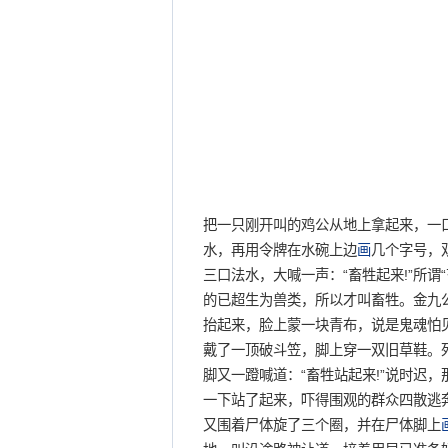
把一只刚开叫的鸡公从地上拿起来，一
水，再用令牌在水碗上边
画
几个字号，
三口法水，大喊一声：“畜牲起来!”所
的已超生为兽类，所以才叫畜牲。金九
抬起来，脸上蒙一块青布，说是鬼魂怕
戴了一顶破斗笠，脚上穿一双旧草鞋。
脚又一蹬喊道：“畜牲站起来!”说时迟
一下站了起来，吓得围观的群众四散逃
又围着尸体旋了三个圈，并在尸体脚上