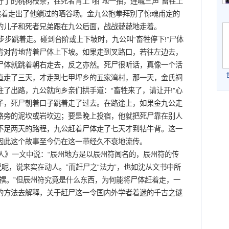
了的桃树枝条，在死者背上“啪”地一抽，连喊三声“畜牲上
跳着走出了他躺过的晒谷场。金九公抱拳拜别了惊魂甫定的
的儿子和死者兄弟跟在九公后面，战战兢兢地走着。
步跳着走。碰到台阶或上下坡时，九公叫“畜牲停下!”尸体
背对背地背着尸体上下坡。如果走到叉路口，若往左边去，
尸体就跳着朝右走去，反之亦然。死尸很听话，真像一个活
直走了三天，才走到七甲坪乡的五家湾村，那一天，金氏祠
了出路，九公就向乡亲们拱手道：“畜牲来了，请让开!”心
子，死尸朝着口子跳着走了过去。在路途上，如果金九公走
路旁的泥坎或岩坎边；要是晚上投宿，他就把死尸靠在别人
不足两天的路程，九公赶着尸体走了七天才到牯牛背。这一
因此这个故事至今仍在这一带经久不衰地流传。
》一文中说：“辰州地方是以辰州符闻名的，辰州符的传
说呢，说来实在动人。”而赶尸之“法力”，也如沈从文书中所
禩。”但辰州符究竟是什么东西，为何能将尸体赶着走，一
的方法去解释，关于赶尸这一令国内外学者着迷的千古之谜