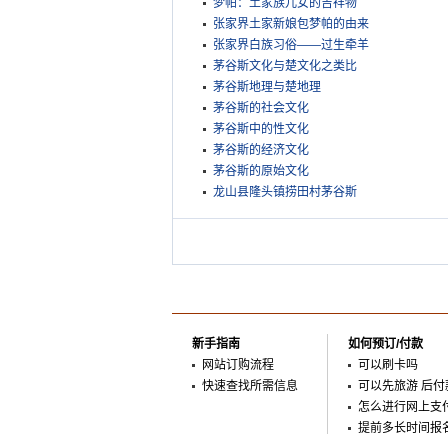
梦帕：土家族儿女的吉祥物
张家界土家新娘包梦帕的由来
张家界白族习俗——过生牵羊
茅谷斯文化与楚文化之类比
茅谷斯地理与楚地理
茅谷斯的社会文化
茅谷斯中的性文化
茅谷斯的经济文化
茅谷斯的原始文化
龙山县隆头镇捞田村茅谷斯
新手指南
如何预订/付款
网站订购流程
可以刷卡吗
快速查找所需信息
可以先旅游 后付
怎么进行网上支
提前多长时间报