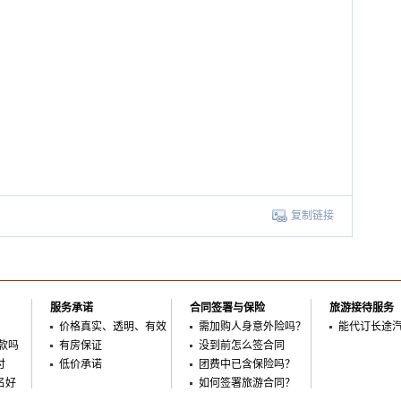
复制链接
服务承诺
合同签署与保险
旅游接待服务
价格真实、透明、有效
需加购人身意外险吗？
能代订长途
款吗
有房保证
没到前怎么签合同
付
低价承诺
团费中已含保险吗？
名好
如何签署旅游合同？