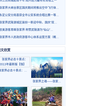
洪江古商城延续千年.绍兴班为最有名青楼之一
张家界大峡谷景区国庆期间将推出空中飞行体…
永定公安分局喜获全市公安系统合唱比赛一等…
张家界武陵源城区装扮一新迎中秋、国庆“双…
欧美游客青睐张家界 称赞武陵源为“仙山”…
张家界市人民政府游客中心体系运营方案（概…
图文欣赏
张家界必去十景点：…
张家界之魂——张家…