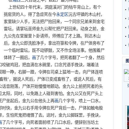
在
湘西
三大古谜之中，数赶尸最为神秘。
上世纪四十年代末，洞庭溪对门的牯牛背山上，有个
挑窑货的人，得了急症死在今
永定区
沅古坪镇的木山村，
家里缺少人手，无法把尸抬回来，一个同宗兄弟来到金宅
雷坛，请掌坛巫师金九公帮忙把尸赶回来。动身之前，金
九公先在堂屋里卜卦请师，师傅应了才上路。到达木山
后，金九公即洗脸净手，拿出符箓和令牌，在尸体旁布了
一个临时雷坛，既不动锣鼓，又不作全场法事。他围着尸
体转了一圈后，
画
了几个字号，把死者翻了一个身，然后
口咬破鸡冠，把血滴在水碗里，口念咒语手挽诀，端着法
双眼一睁，右脚一蹬，令牌在司桌上猛地一击，向尸体连喷
谓“畜牲”，据说人死后，尸体已变成畜牲了，或说人死后，有
公话音刚落，尸体开始慢慢地颤动。金九公上前把死者的头
见太阳，同时，以免路上人碰到害怕。金九公又在死尸头上
死尸坐起后，金九公在他头上再
画
几个字号，喷上一口水，
，那时快，金九公右手用令牌在死尸背后一击，尸体如触电般
奔，生怕死鬼把魂慑了去。这时，金九公脚踩罡，手挽诀，
画
了几个字号，向死者面前喷了几口水后，便辞别当坊土