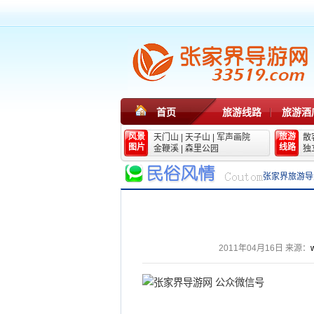
首页
旅游线路
旅游酒
风景
旅游
天门山
|
天子山
|
军声画院
散
图片
线路
金鞭溪
|
森里公园
独
张家界旅游导
2011年04月16日
来源：