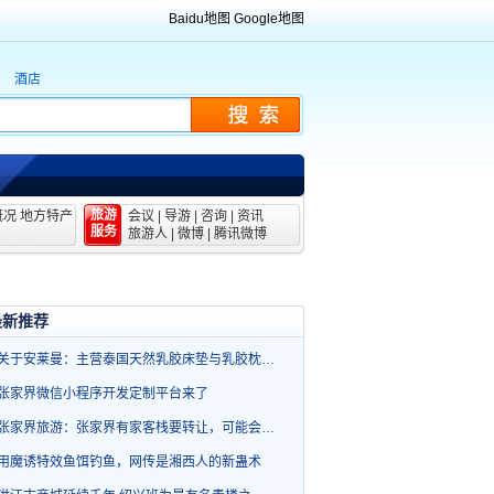
Baidu地图
Google地图
酒店
旅游
概况
地方特产
会议
|
导游
|
咨询
|
资讯
服务
旅游人
|
微博
|
腾讯微博
最新推荐
关于安莱曼：主营泰国天然乳胶床垫与乳胶枕…
张家界微信小程序开发定制平台来了
张家界旅游：张家界有家客栈要转让，可能会…
用魔诱特效鱼饵钓鱼，网传是湘西人的新蛊术