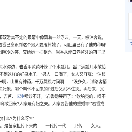
双游离不定的眼睛中像飘着一丝浮云。一天，枞油客说，
岩香已意识到这个男人要甩掉她了，可肚里已有了他的种呀!
出阴冷的笑，交给她一把钥匙。岩香从那口老掉牙的箱子里
水潭边，岩香用芭芭叶挽了个水瓢儿，舀了满瓢儿水敬给
不到这样的好泉水了。”男人一口喝了，女人又叮嘱：“油郎
来啊，山里有神药，千万莫挨时间啊……”没多久，过路客捎
我病死他，哪个叫他不回来的!”过后又忍不住哭。再后来，又
，吉首、
长沙
都诊不好。”岩香动哭声了：“砍脑壳的，啷不
他啷敢回来?人家是有妇之夫。人家要告他的重婚罪!”岩香找
什么?为什么呀?!”
。是苗家祖传下来的……一代传一代……只传……女人。