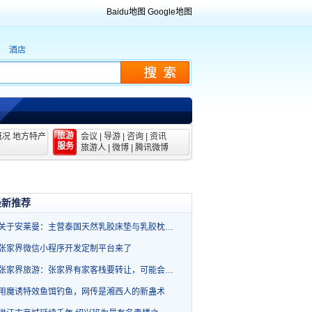
Baidu地图
Google地图
酒店
旅游
概况
地方特产
会议
|
导游
|
咨询
|
资讯
服务
旅游人
|
微博
|
腾讯微博
最新推荐
关于安莱曼：主营泰国天然乳胶床垫与乳胶枕…
张家界微信小程序开发定制平台来了
张家界旅游：张家界有家客栈要转让，可能会…
用魔诱特效鱼饵钓鱼，网传是湘西人的新蛊术