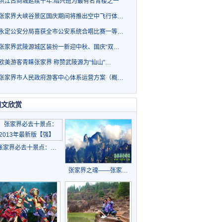
洪江古商城延续千年.绍兴班为最有名青楼之一
张家界大峡谷景区国庆期间将推出空中飞行体…
永定公安分局喜获全市公安系统合唱比赛一等…
张家界武陵源城区装扮一新迎中秋、国庆“双…
欧美游客青睐张家界 称赞武陵源为“仙山”…
张家界市人民政府游客中心体系运营方案（概…
图文欣赏
张家界必去十景点：…
张家界之魂——张家…