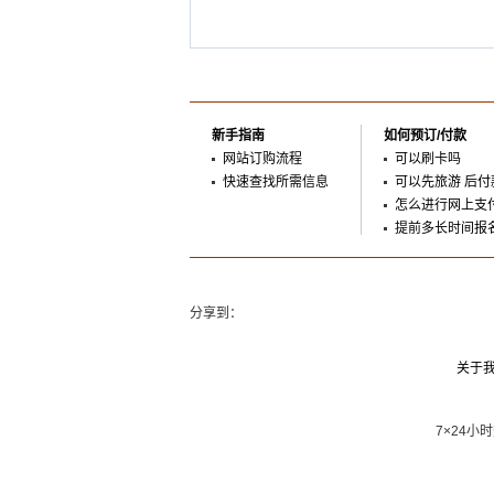
新手指南
如何预订/付款
网站订购流程
可以刷卡吗
快速查找所需信息
可以先旅游 后付
怎么进行网上支
提前多长时间报
分享到：
关于
7×24小