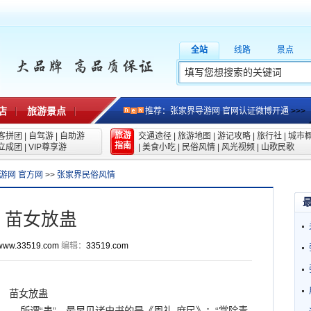
全站
线路
景点
店
旅游景点
推荐：张家界导游网 官网认证微博开通
>>>
旅游
客拼团
|
自驾游
|
自助游
交通途径
|
旅游地图
|
游记攻略
|
旅行社
|
城市
指南
立成团
|
VIP尊享游
|
美食小吃
|
民俗风情
|
风光视频
|
山歌民歌
游网 官方网
>>
张家界民俗风情
苗女放蛊
www.33519.com
编辑：
33519.com
苗女放蛊