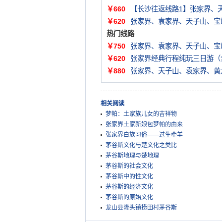
￥660
【长沙往返线路1】张家界、
￥620
张家界、袁家界、天子山、宝
热门线路
￥750
张家界、袁家界、天子山、宝
￥620
张家界经典行程纯玩三日游（
￥880
张家界、天子山、袁家界、黄
相关阅读
梦帕：土家族儿女的吉祥物
张家界土家新娘包梦帕的由来
张家界白族习俗——过生牵羊
茅谷斯文化与楚文化之类比
茅谷斯地理与楚地理
茅谷斯的社会文化
茅谷斯中的性文化
茅谷斯的经济文化
茅谷斯的原始文化
龙山县隆头镇捞田村茅谷斯