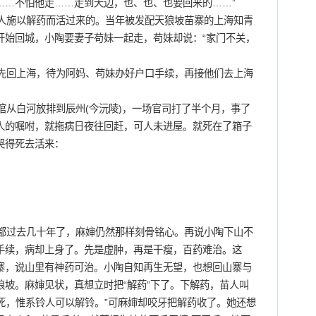
……不怕他走……走到天边，也、也、也要回来的……”
施以解药而活过来的。当年被发配天狼坡苗寨的上海知青
开始回城，小陶要妻子苟妹一起走，苟妹却说：“家门不关，
回上海，待为阿妈、苟妹办好户口手续，再接他们去上海
从白河放排到辰州(今沅陵)，一场官司打了半个月，事了
人的嘱咐，就拖病日夜往回赶，可人未进屋。就死在了箱子
哭得死去活来：
过去几十年了，麻婶仍然那样刻骨铭心。再说小陶下山不
手续，病却上身了。先是虚肿，再是干瘦，百药难治。这
寨，说山里有神药可治。小陶自知再生无望，也想回山寨与
坡。麻婶见状，真想立时把“解药”下了。下解药，苗人叫
必死，惟系铃人可以解铃。”可麻婶却咬牙把解药收了。她还想