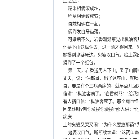
连之意)：
糯米相俩滚成坨，
稻草相俩绞成索；
哥妹相俩在一起，
俩到发白牙齿落。
可婚后不久，岩香渐渐察觉出枞油客那
他要下山送枞油去，过一晌才得回来。
她摸到鬼婆床边。鬼婆叹口气，脸上露
摸到了一个纸包。
第二天，岩香送男人下山，到了山脚凉
丈夫，说：“油郎哥，出了这座山，就喝
哥，要是有个三病两痛的，就早点儿回
信讲：“枞油客病了。”岩香就骂：“给
有人捎口信：“枞油客死了。那个病也怪
回来诊呀?叫你莫挨你要挨!”那人讲：“
病床
上的鬼婆又哭又闹：“为什么要放那药?为
鬼婆叹口气，断断续续道：“这药叫蛊