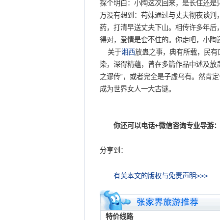
探个明白：小陶这次回来，是长住还是
万没有想到：苟妹通过与丈夫彻夜谈判
药，打清早送丈夫下山。相传许多年后
得对，爱情是套不住的。你走吧，小陶
关于
湘西
放蛊之事，典有所载，民有
染，深得精蕴，曾在多篇作品中述及放
之谬传”，或者完全是子虚乌有。然肯
成为世界女人一大古谜。
你还可以电话+微信咨询专业导游：
分享到：
有关本文的版权与免责声明>>>
特价线路