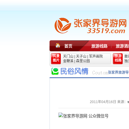
首页
旅游线路
旅游酒
风景
旅游
天门山
|
天子山
|
军声画院
散
图片
线路
金鞭溪
|
森里公园
独
张家界旅游导
2011年04月16日
来源：