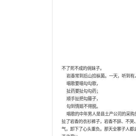
不了死不成的俏妹子。
岩香常到后山捡枞菌。一天，听到有人
唱歌要唱勾勾歌，
扯药要扯勾勾药；
顺手扯把勾藤子，
勾到情姐不得脱。
唱歌的中年男人是县土产公司的采购员
扯了岩香的衣衫裤子，岩香不辞、不哭、
气，卸下了心头重负。那天全寨子人都去喝