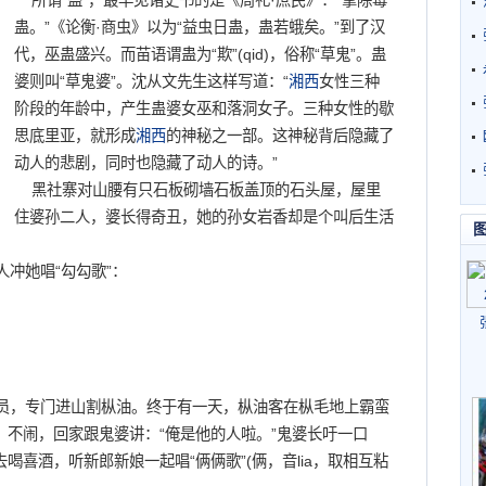
所谓“蛊”，最早见诸史书的是《周礼·庶民》：“掌除毒
蛊。”《论衡·商虫》以为“益虫日蛊，蛊若蛾矣。”到了汉
代，巫蛊盛兴。而苗语谓蛊为“欺”(qid)，俗称“草鬼”。蛊
婆则叫“草鬼婆”。沈从文先生这样写道：“
湘西
女性三种
阶段的年龄中，产生蛊婆女巫和落洞女子。三种女性的歇
思底里亚，就形成
湘西
的神秘之一部。这神秘背后隐藏了
动人的悲剧，同时也隐藏了动人的诗。”
黑社寨对山腰有只石板砌墙石板盖顶的石头屋，屋里
住婆孙二人，婆长得奇丑，她的孙女岩香却是个叫后生活
冲她唱“勾勾歌”：
，专门进山割枞油。终于有一天，枞油客在枞毛地上霸蛮
不闹，回家跟鬼婆讲：“俺是他的人啦。”鬼婆长吁一口
喜酒，听新郎新娘一起唱“俩俩歌”(俩，音lia，取相互粘