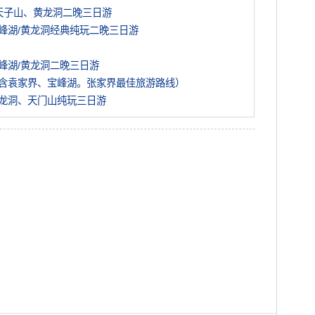
天子山、黄龙洞二晚三日游
峰湖/黄龙洞经典纯玩二晚三日游
峰湖/黄龙洞二晚三日游
含袁家界、宝峰湖。张家界最佳旅游路线）
龙洞、天门山纯玩三日游