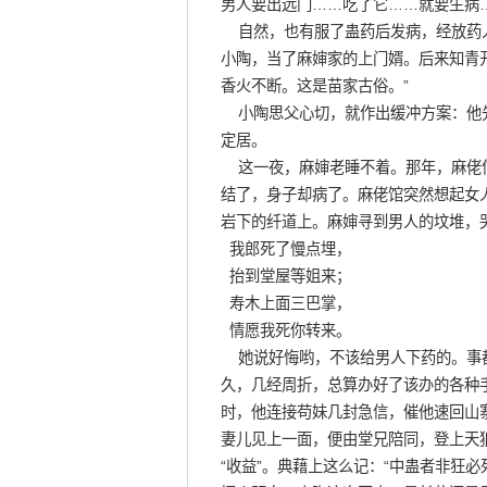
男人要出远门……吃了它……就要生病
自然，也有服了蛊药后发病，经放药人
小陶，当了麻婶家的上门婿。后来知青
香火不断。这是苗家古俗。”
小陶思父心切，就作出缓冲方案：他先
定居。
这一夜，麻婶老睡不着。那年，麻佬倌
结了，身子却病了。麻佬馆突然想起女
岩下的纤道上。麻婶寻到男人的坟堆，
我郎死了慢点埋，
抬到堂屋等姐来；
寿木上面三巴掌，
情愿我死你转来。
她说好悔哟，不该给男人下药的。事都
久，几经周折，总算办好了该办的各种
时，他连接苟妹几封急信，催他速回山
妻儿见上一面，便由堂兄陪同，登上天狼
“收益”。典藉上这么记：“中蛊者非狂