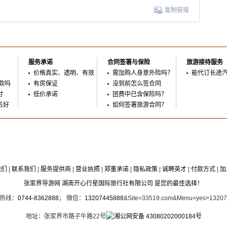
复制链接
服务承诺
合同签署与保险
旅游接待服务
价格真实、透明、有效
需加购人身意外险吗？
能代订长途
款吗
有房保证
没到前怎么签合同
付
低价承诺
团费中已含保险吗？
名好
如何签署旅游合同？
我们
|
联系我们
|
服务提供商
|
营业执照
|
郑重承诺
|
隐私政策
|
诚聘英才
|
付款方式
|
加
张家界导游网 湖南开心行星国际旅行社有限公司 是您的最佳选择！
时热线：
0744-8362888
； 微信：
13207445888
&Site=33519.com&Menu=yes>1320
地址：张家界市路子午路22号
湘公网安备 43080202000184号