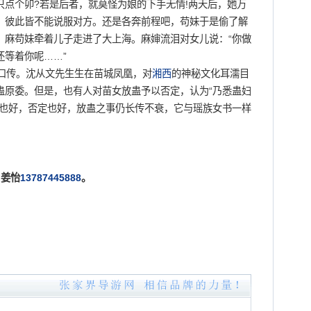
只点个卯?若是后者，就莫怪为娘的下手无情!两天后，她万
，彼此皆不能说服对方。还是各奔前程吧，苟妹于是偷了解
，麻苟妹牵着儿子走进了大上海。麻婶流泪对女儿说：“你做
还等着你呢……”
口传。沈从文先生生在苗城凤凰，对
湘西
的神秘文化耳濡目
蛊原委。但是，也有人对苗女放蛊予以否定，认为“乃悉蛊妇
定也好，否定也好，放蛊之事仍长传不衰，它与瑶族女书一样
姜怡
13787445888
。