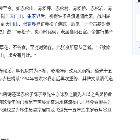
至今。如赤松山、赤松坪、赤松村、赤松桥、赤松岩、赤
子隐居
天门山
、
张家界
后，引得许多名流追随而来。战国屈
，到
天门山
、
张家界
寻访赤松子遗踪。后来，一些古籍对赤
史》说：“赤松子，炎帝时诸侯，老居襄阳石室。帝尝行弟子
草花，不谷食，至尧时犹存。此张良所愿从游者。”《续修
山，迄今有丹灶。”
赤松溪，明代以前为木桥，乾隆年间改为风雨桥。道光十五
赤松桥系1954年被洪水卷走后再次重修，其碑文系清代道
唐诗还逢赤松子陈子昂先生亦咏及之而先人以之名是桥此
自乾隆年间已费尽辛苦矣无奈洪水横流桥已圯坏今春暇共为
不通也是为序生员赵宗周撰龙飞道光十五年乙未岁春月谷旦