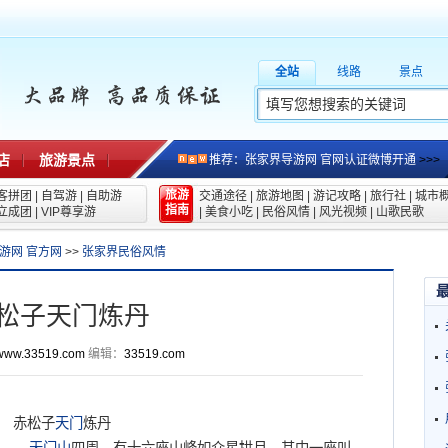
全站
线路
景点
店
旅游景点
推荐：张家界导游网 官网认证微博开通
>>>
旅游
客拼团
|
自驾游
|
自助游
交通途径
|
旅游地图
|
游记攻略
|
旅行社
|
城市
指南
立成团
|
VIP尊享游
|
美食小吃
|
民俗风情
|
风光视频
|
山歌民歌
游网 官方网
>>
张家界民俗风情
松子天门炼丹
www.33519.com
编辑：
33519.com
赤松子
天门
炼丹