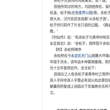
赤松子究竟何时何故离去，是个谜。
但他所到过的地方，均因他得名，留传
松溪、松子岗(在
张家界
公园
)等。赤松
原大夫、汉代名臣张良都“从赤松子游”
松子的行踪作了片言只语的记载，《路
敬。”
《列仙传》说：“有赤松子与黄帝时啖百
永定县志》说：“赤松子，相传隐于赤松
【附】赤松桥碑序
赤松桥在今
永定区
天门山
南麓大坪镇
年毁于洪水，该年由乡绅募捐重建。现存
光十五年复修后作，全文如下：
尝闻古之人有赤松子者黄帝时之雨师也
其人乎抑非其人乎要必有说以处此第创
解囊而桥复成上自园点下至福寿亦无所
立。