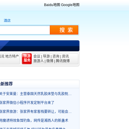
Baidu地图
Google地图
酒店
旅游
概况
地方特产
会议
|
导游
|
咨询
|
资讯
服务
旅游人
|
微博
|
腾讯微博
最新推荐
关于安莱曼：主营泰国天然乳胶床垫与乳胶枕…
张家界微信小程序开发定制平台来了
张家界旅游：张家界有家客栈要转让，可能会…
用魔诱特效鱼饵钓鱼，网传是湘西人的新蛊术