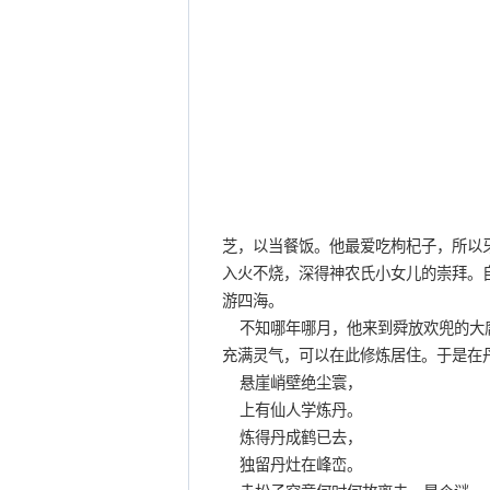
芝，以当餐饭。他最爱吃枸杞子，所以
入火不烧，深得神农氏小女儿的崇拜。
游四海。
不知哪年哪月，他来到舜放欢兜的大
充满灵气，可以在此修炼居住。于是在
悬崖峭壁绝尘寰，
上有仙人学炼丹。
炼得丹成鹤已去，
独留丹灶在峰峦。