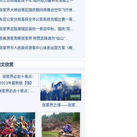
洪江古商城延续千年.绍兴班为最有名青楼之一
张家界大峡谷景区国庆期间将推出空中飞行体…
永定公安分局喜获全市公安系统合唱比赛一等…
张家界武陵源城区装扮一新迎中秋、国庆“双…
欧美游客青睐张家界 称赞武陵源为“仙山”…
张家界市人民政府游客中心体系运营方案（概…
图文欣赏
张家界必去十景点：…
张家界之魂——张家…