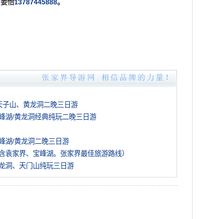
姜怡
13787445888
。
天子山、黄龙洞二晚三日游
峰湖/黄龙洞经典纯玩二晚三日游
峰湖/黄龙洞二晚三日游
含袁家界、宝峰湖。张家界最佳旅游路线）
龙洞、天门山纯玩三日游