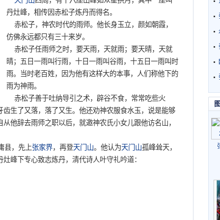
天门山
四周，有十六座山峰如众星拱月，其中一座叫
丹灶峰，相传因赤松子炼丹而得名。
赤松子，神农时代的雨师。他长身玉立，颜如朝霞，
仿佛永远都只有三十来岁。
赤松子任雨师之时，要天雨，天就雨；要天晴，天就
晴；五日一雨叫行雨，十日一雨叫谷雨，十五日一雨叫时
雨。当时老百姓，因为他有这样大的本事，人们称他下的
雨为神雨。
赤松子善于吐纳导引之术，辟谷不食，常常吃些火
牙齿生了又落，落了又生。他还劝神农服食水玉，说是能够
自从他辞去雨师之职以后，就邀神农氏小女儿跟他访名山，
庸县，先上
张家界
，再登
天门山
。他认为
天门山
孤峰耸天，
丹灶峰下专心致志炼丹，清代诗人叶守礼吟道：