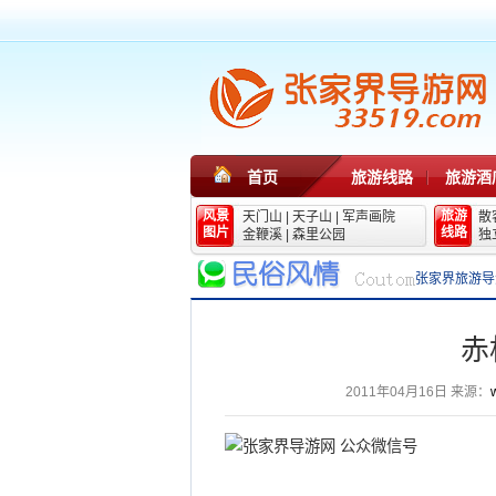
首页
旅游线路
旅游酒
风景
旅游
天门山
|
天子山
|
军声画院
散
图片
线路
金鞭溪
|
森里公园
独
张家界旅游导
赤
2011年04月16日
来源：