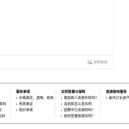
复制链接
服务承诺
合同签署与保险
旅游接待服务
价格真实、透明、有效
需加购人身意外险吗？
能代订长途
款吗
有房保证
没到前怎么签合同
付
低价承诺
团费中已含保险吗？
名好
如何签署旅游合同？