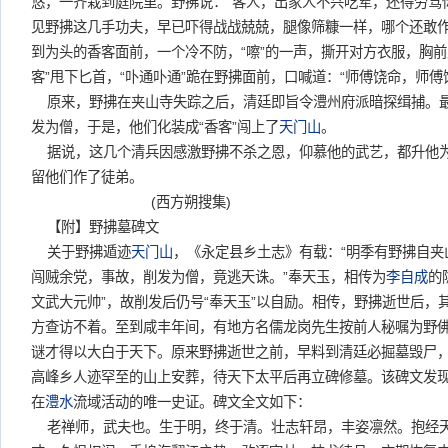
悠，一齐栽到庭院里。野拂说：“客人，出家人不兴吃荤，还得劳驾你
见野拂这几手功夫，早已吓得战战兢兢，腿像筛糠一样，哪个还敢作
到为头的香客面前，一个冷不防，“嚓”的一声，撕开对方衣服，胸前立
客”甩下匕首，“卟通卟通”跪在野拂面前，口喊道：“师傅饶命，师傅饶
原来，野拂在夹山寺失踪之后，清廷即旨令澧州府派暗探缉捕。
发为僧，于是，他们化装成“香客”闯上了
天门山
。
据说，这几个清兵因感激野拂不杀之恩，仰慕他的武艺，都升他
留他们作了徒弟。
(西方朔搜集)
【附】野拂墓碑文
关于野拂遁迹
天门山
，《永定县乡土志》有载：“明季有野拂自夹
闯贼余党，事故，削发为僧，竟逃天诛。”奉天玉，相传为
李自成
的
文武大元帅”，故削发后仍号“奉天玉”以自励。相传，野拂逝世后，
方查访不着。至到咸丰年间，有地方名儒龙岗先生按前人秘嘱为野
谜才得以大白于天下。原来野拂逝世之前，早料到清廷必掘墓毁尸
高峰乡人迹罕至的山上安葬，待天下太平后再立碑修墓。该碑文发
在
澧水
流域活动的唯一史证。碑文全文如下：
老禅师，武夫也。生于明，终于清。壮志轩昂，丰姿凛然。抱经