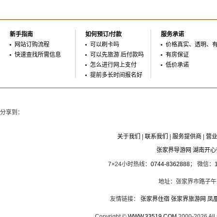
新手指南
如何预订/付款
服务承诺
网站订购流程
可以刷卡吗
价格真实、透明、
快速查找所需信息
可以先旅游 后付款吗
有房保证
怎么进行网上支付
低价承诺
提前多长时间报名好
分享到：
关于我们
|
联系我们
|
服务提供商
|
营
张家界导游网 湖南开
7×24小时热线：
0744-8362888
； 微信：
地址：张家界市路子午
友情链接：
张家界住宿
张家界旅游网
凤
Copyright ©
WWW.33519.COM
2000-2026 Al