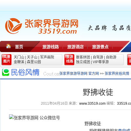
首页
旅游线路
旅游酒店
旅游景点
风景
旅游
天门山
|
天子山
|
军声画院
散客拼团
|
自驾游
|
自助游
图片
线路
金鞭溪
|
森里公园
独立成团
|
VIP尊享游
张家界旅游导游网 官方网
>>
张家界民俗风情
野拂收徒
2011年04月16日
来源：
www.33519.com
编辑：
33519.c
野拂收徒