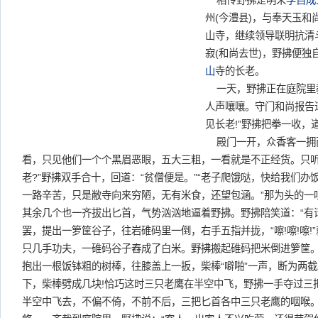
相传野拂是明末
李自成
州(今澧县)，与奉天玉和
山寺，继续领导联明抗清
寂(和尚去世)，野拂便独
山
寺的长老。
一天，野拂正在庭院里
人声嚷嚷。守门和尚报告
见长老!”野拂把拳一收，道
殿门一开，众香客一拥
看，只见他们一个个黑眉恶眼，五大三粗，一看就是不正经货。只听
老?”野拂双手合十，回道：“贫僧便是。”“老子爬饿哒，快给我们办饭
一路辛苦，只是敝寺向来穷陋，无有米食，还望包涵。”那为头的一听
其余几个也一齐拔出匕首，气势汹汹地逼着野拂。野拂陪笑道：“有话
罢，提出一箩筐谷子，往岩碓码里一倒，右手五指并拢，“嚓!嚓!嚓!
只几手功夫，一碓码谷子舂成了白米。野拂搬起碓码把米倒进箩筐。
抱出一根饭钵粗的树棒，往膝盖上一扳，柴棒“噼啪”一声，断为两截
下，柴棒劈成几块!恰巧这时三只老鹰在半空中飞，野拂一手夺过三把匕
半空中飞去，不偏不倚，不前不后，三把匕首各中三只老鹰的咽喉。