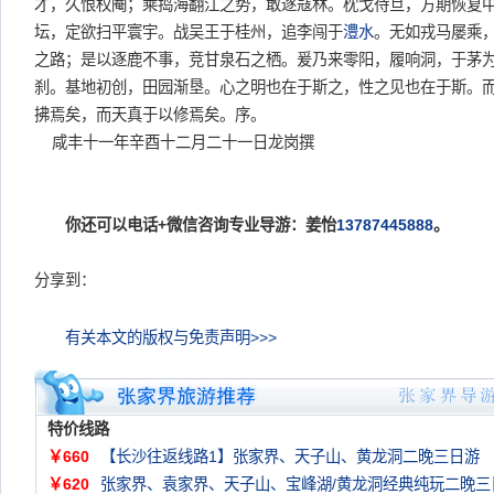
才，久恨权阉；乘捣海翻江之势，敢逐寇林。枕戈待旦，方期恢复
坛，定欲扫平寰宇。战吴王于桂州，追李闯于
澧水
。无如戎马屡乘
之路；是以逐鹿不事，竞甘泉石之栖。爰乃来零阳，履响洞，于茅
刹。基地初创，田园渐垦。心之明也在于斯之，性之见也在于斯。
拂焉矣，而天真于以修焉矣。序。
咸丰十一年辛酉十二月二十一日龙岗撰
你还可以电话+微信咨询专业导游：姜怡
13787445888
。
分享到：
有关本文的版权与免责声明>>>
特价线路
￥660
【长沙往返线路1】张家界、天子山、黄龙洞二晚三日游
￥620
张家界、袁家界、天子山、宝峰湖/黄龙洞经典纯玩二晚三