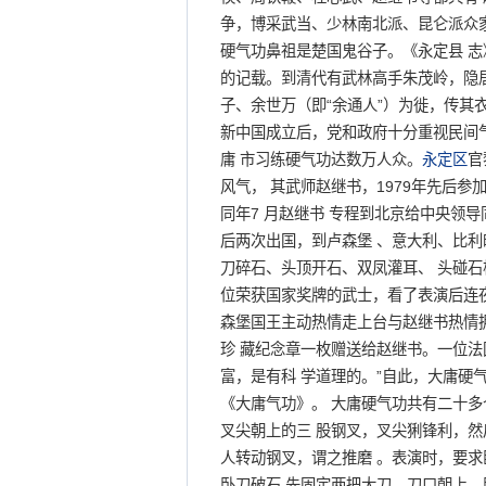
争，博采武当、少林南北派、昆仑派众家
硬气功鼻祖是楚国鬼谷子。《永定县 
的记载。到清代有武林高手朱茂岭，隐
子、余世万（即“余通人”）为徙，传其
新中国成立后，党和政府十分重视民间
庸 市习练硬气功达数万人众。
永定区
官
风气， 其武师赵继书，1979年先后
同年7 月赵继书 专程到北京给中央领
后两次出国，到卢森堡 、意大利、比利
刀碎石、头顶开石、双凤灌耳、 头碰石
位荣获国家奖牌的武士，看了表演后连夜
森堡国王主动热情走上台与赵继书热情拥
珍 藏纪念章一枚赠送给赵继书。一位法
富，是有科 学道理的。”自此，大庸硬
《大庸气功》。 大庸硬气功共有二十多
叉尖朝上的三 股钢叉，叉尖猁锋利，然
人转动钢叉，谓之推磨 。表演时，要求
卧刀破石 先固定两把大刀，刀口朝上，