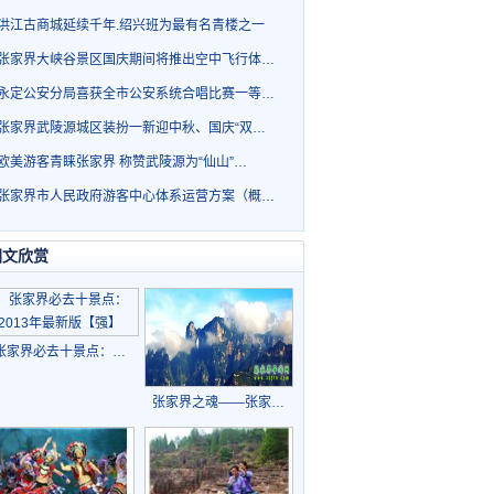
洪江古商城延续千年.绍兴班为最有名青楼之一
张家界大峡谷景区国庆期间将推出空中飞行体…
永定公安分局喜获全市公安系统合唱比赛一等…
张家界武陵源城区装扮一新迎中秋、国庆“双…
欧美游客青睐张家界 称赞武陵源为“仙山”…
张家界市人民政府游客中心体系运营方案（概…
图文欣赏
张家界必去十景点：…
张家界之魂——张家…