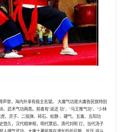
声誉，海内外享有极主名望。 大庸气功是大庸各民族特别
、武术气功两类。前者有“返还 功”、“马王推气功”、“少林
壁虎、灵子、二指弹、碎石、松静 、硬气、五禽、五阳功
史悠久，汉代相单程，明代覃后，清代刘明 灯，当代汤子
超人硬气武功。大庸土著民族在漫长的反征服、反压 迫斗