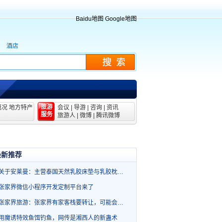
Baidu地图
Google地图
酒店
旅游
概况
地方特产
会议
|
导游
|
咨询
|
资讯
服务
旅游人
|
微博
|
腾讯微博
最新推荐
关于安莱曼：主营泰国天然乳胶床垫与乳胶枕…
张家界微信小程序开发定制平台来了
张家界旅游：张家界有家客栈要转让，可能会…
用魔诱特效鱼饵钓鱼，网传是湘西人的新蛊术