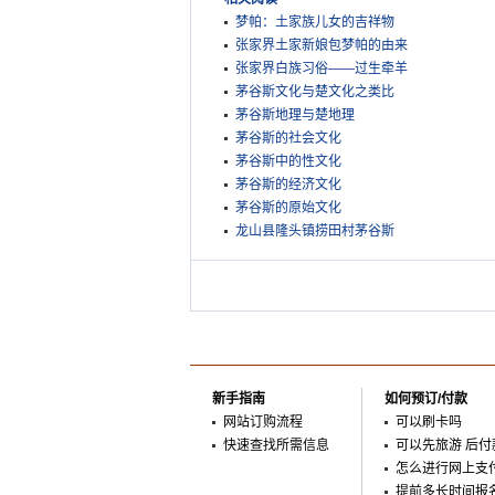
梦帕：土家族儿女的吉祥物
张家界土家新娘包梦帕的由来
张家界白族习俗——过生牵羊
茅谷斯文化与楚文化之类比
茅谷斯地理与楚地理
茅谷斯的社会文化
茅谷斯中的性文化
茅谷斯的经济文化
茅谷斯的原始文化
龙山县隆头镇捞田村茅谷斯
新手指南
如何预订/付款
网站订购流程
可以刷卡吗
快速查找所需信息
可以先旅游 后付
怎么进行网上支
提前多长时间报