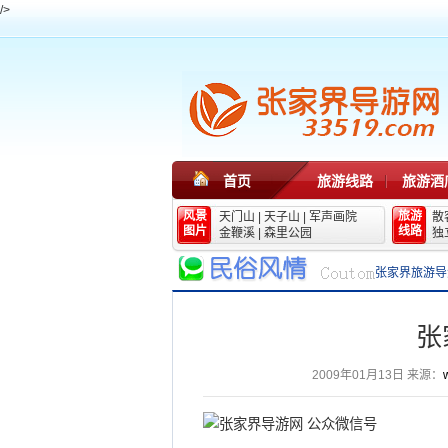
/>
首页
旅游线路
旅游酒
风景
旅游
天门山
|
天子山
|
军声画院
散
图片
线路
金鞭溪
|
森里公园
独
张家界旅游导
张
2009年01月13日
来源：