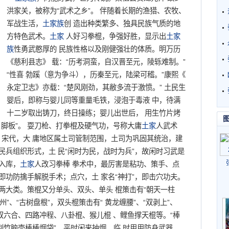
洪家关，被称为“武术之乡”。 伴随着长期的渔猎、农牧、
军战生活，
土家族
创 造出种类繁多、独具民族气质的地
方特色武术。
土家
人好习拳棍，争强好胜，显示出
土家
族
性勇武憨厚的 民族性格以及刚健强壮的体质。明万历
《慈利县志》 载：“历考洞蛮，自汉晋至元，陵轹难制。”
“性喜 勃蹊（意为争斗），历秦至元，陆梁可稽。”康熙《
永定卫志》亦载：“楚风刚劲，其敝多流于激愤。” 土民生
婴后，即称与婴儿同等重量毛铁，浸泡于毒液 中，待满
十二岁取出铸刀，终日操练；婴儿出世后， 用生竹片烤
 脚板”。 耍刀枪、打拳棍及硬气功，号称大庸
土家
人武术
。宋代，大 庸地区属土司管制范围，土司为巩固其统治，建
民兵组织形式，土 民“闲时为民，战时为兵”，故闲时习武是
入库，
土家
人改习拳棒 拳术中，最厉害是粘功、策手、点
即功防擒手解脱手术；点穴，土 家名“神打”，即击穴功夫。
两大类。策棍又分单头、双头、单头 棍策击有“朝天一柱
九州”、“古树盘根”，双头棍策击有“ 黄龙缠腰”、“双剥上”、
单双六合、四路冲程、八卦棍、猴儿棍 、鲤鱼撑天棍等。“棒
“荆竹脑壳棒棒烟袋”，平时闲来抽烟，临 时用用防身武器。