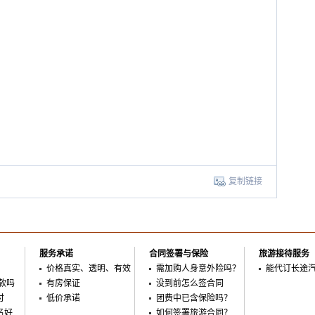
复制链接
服务承诺
合同签署与保险
旅游接待服务
价格真实、透明、有效
需加购人身意外险吗？
能代订长途
款吗
有房保证
没到前怎么签合同
付
低价承诺
团费中已含保险吗？
名好
如何签署旅游合同？