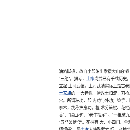
油烙脚板，故自小即练出攀援大山的“铁
“三绝”。据考，
土家
尚武已有千载历史
立起 土司武装。土司武装实际上是古老
土家族
的 一大特性。清改土归流，刀枪
穴。所谓粘功，即 内功与外功；策手，
拳术，统称护身功。棍 术分策棍、花棍
香”、“隔山棍”、“老牛摆尾” 、“一棍破
“五马破槽”等。花棍有 大、小四门、
棒烟袋”，是
土家
人特殊武术 棍。这种