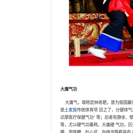
大庸气功
大庸气，堪称武林奇葩，曾为祖国赢得
是
土家族
传统体育项 目之了，分健体气派
达摩医疗保健气功” 等；后者有静坐、
等，尤以硬气功著称。大庸硬 气功，历
模、周铁鞭、杜心武、赵继书等都具有 