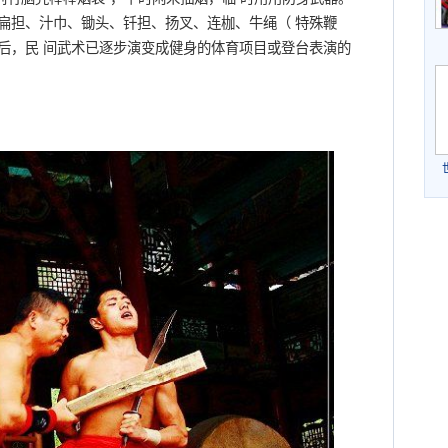
扁担、汁巾、锄头、钎担、扬叉、连枷、牛绳（ 特殊鞭
以后，民 间武术已逐步演变成健身的体育项目或登台表演的