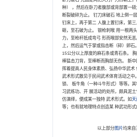
种） ，然后在卧刀者腹部或背部置一硕
断裂破碎为止。 钉刀床破石 地上倒一
钉床上，再于第二 人腹上置钉床，第三
砸，至石破为止。 银枪刺喉 用一根两
力，至枪杆抵成弯弓 形而喉部安然无恙
上，然后运气于掌或指击断（碎）卵石。
15公分以上厚度的麻石条或青石条。 
棒猛击刀背，至棒断而胸部无伤。 新中
挥着提高人民身体素质、弘扬中华武术 
武术形式散见于民间武术体育活动之中
锁、 板牛角（一种斗牛形式）等等。其
习武练功、开 展活动的处所，颇具泥土
仿演绎，便成某一独特 武术形式。如
天
等；也有就地理特点创造某 种武功形式
以上部分
图片
均来自