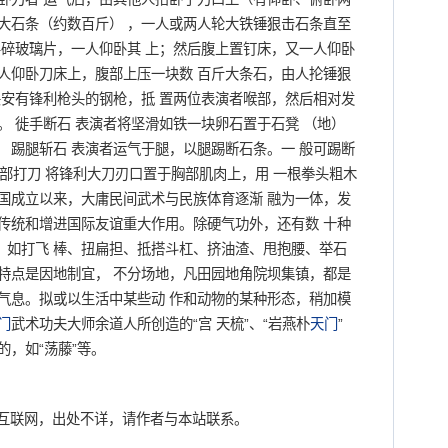
大石条（约数百斤） ，一人或两人轮大铁锤狠击石条直至
层碎玻璃片，一人仰卧其 上；然后腹上置钉床，又一人仰卧
人仰卧刀床上，腹部上压一块数 百斤大条石，由人抡锤狠
头安有锋利枪头的钢枪，抵 置两位表演者喉部，然后相对发
。 徙手断石 表演者将坚滑如铁一块卵石置于石凳 （地）
 踢腿斩石 表演者运气于腿，以腿踢断石条。一 般可踢断
胸部打刀 将锋利大刀刃口置于胸部肌肉上，用 一根拳头粗木
国成立以来，大庸民间武术与民族体育逐渐 融为一体，发
传统和增进国际友谊重大作用。除硬气功外，还有数 十种
。如打飞 棒、扭扁担、抵搭斗杠、挤油渣、甩抱腰、举石
特点是因地制宜， 不分场地，凡田园地角院坝集镇，都是
气息。拟或以生活中某些动 作和动物的某种形态，稍加模
门
武术功夫大师余道人所创造的“宫 天梳”、“岩燕朴
天门
”
的，如“荡藤”等。
互联网，出处不详，请作者与本站联系。