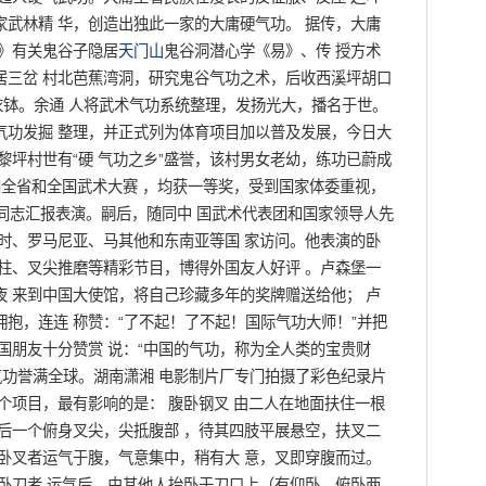
武林精 华，创造出独此一家的大庸硬气功。 据传，大庸
志》有关鬼谷子隐居
天门山
鬼谷洞潜心学《易》、传 授方术
居三岔 村北芭蕉湾洞，研究鬼谷气功之术，后收西溪坪胡口
衣钵。余通 人将武术气功系统整理，发扬光大，播名于世。
气功发掘 整理，并正式列为体育项目加以普及发展，今日大
黎坪村世有“硬 气功之乡”盛誉，该村男女老幼，练功已蔚成
参加全省和全国武术大赛 ，均获一等奖，受到国家体委重视，
导同志汇报表演。嗣后，随同中 国武术代表团和国家领导人先
时、罗马尼亚、马其他和东南亚等国 家访问。他表演的卧
柱、叉尖推磨等精彩节目，博得外国友人好评 。卢森堡一
 来到中国大使馆，将自己珍藏多年的奖牌赠送给他； 卢
抱，连连 称赞：“了不起！了不起！国际气功大师！”并把
国朋友十分赞赏 说：“中国的气功，称为全人类的宝贵财
气功誉满全球。湖南潇湘 电影制片厂专门拍摄了彩色纪录片
个项目，最有影响的是： 腹卧钢叉 由二人在地面扶住一根
后一个俯身叉尖，尖抵腹部 ，待其四肢平展悬空，扶叉二
卧叉者运气于腹，气意集中，稍有大 意，叉即穿腹而过。
卧刀者 运气后，由其他人抬卧于刀口上（有仰卧、俯卧两