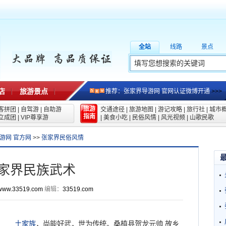
全站
线路
景点
店
旅游景点
推荐：张家界导游网 官网认证微博开通
>>>
旅游
客拼团
|
自驾游
|
自助游
交通途径
|
旅游地图
|
游记攻略
|
旅行社
|
城市
指南
立成团
|
VIP尊享游
|
美食小吃
|
民俗风情
|
风光视频
|
山歌民歌
游网 官方网
>>
张家界民俗风情
家界民族武术
www.33519.com
编辑：
33519.com
土家族
，尚能好武，世为传统。桑植县贺龙元帅 故乡