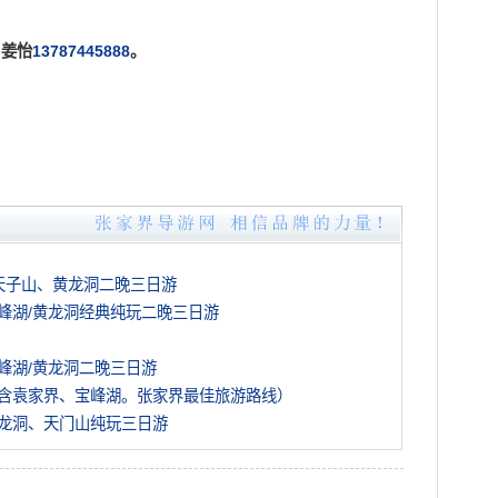
姜怡
13787445888
。
天子山、黄龙洞二晚三日游
峰湖/黄龙洞经典纯玩二晚三日游
峰湖/黄龙洞二晚三日游
含袁家界、宝峰湖。张家界最佳旅游路线）
龙洞、天门山纯玩三日游