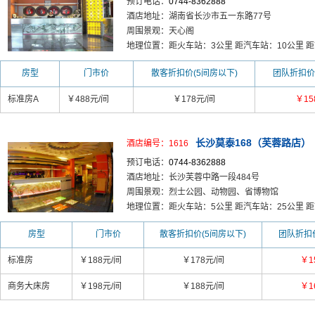
预订电话：
0744-8362888
酒店地址：湖南省长沙市五一东路77号
周围景观：天心阁
地理位置：距火车站：3公里 距汽车站：10公里 
房型
门市价
散客折扣价(5间房以下)
团队折扣价
标准房A
￥488元/间
￥178元/间
￥15
长沙莫泰168（芙蓉路店）
酒店编号：1616
预订电话：
0744-8362888
酒店地址：长沙芙蓉中路一段484号
周围景观：烈士公园、动物园、省博物馆
地理位置：距火车站：5公里 距汽车站：25公里 
房型
门市价
散客折扣价(5间房以下)
团队折扣价
标准房
￥188元/间
￥178元/间
￥1
商务大床房
￥198元/间
￥188元/间
￥1