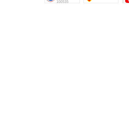
100535