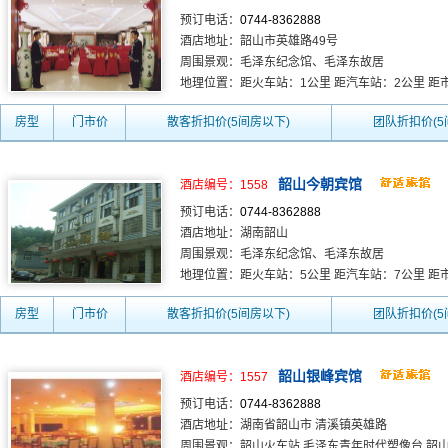
预订电话：
0744-8362888
酒店地址：韶山市英雄路49号
周围景观：毛泽东纪念馆、毛泽东故居
地理位置：距火车站：1公里 距汽车站：2公里 距
房型
门市价
散客折扣价(5间房以下)
团队折扣价(5
韶山今朝宾馆
酒店编号：1558
预订电话：
0744-8362888
酒店地址：湖南韶山
周围景观：毛泽东纪念馆、毛泽东故居
地理位置：距火车站：5公里 距汽车站：7公里 距
房型
门市价
散客折扣价(5间房以下)
团队折扣价(5
韶山银峰宾馆
酒店编号：1557
预订电话：
0744-8362888
酒店地址：湖南省韶山市 清溪镇英雄路
周围景观：韶山火车站 毛泽东青年时代塑像台 韶