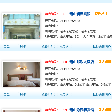
韶山润泽宾馆
酒店编号：1561
预订电话：
0744-8362888
酒店地址：
周围景观：毛泽东纪念馆、毛泽东故居
地理位置：距火车站：3公里 距汽车站：2公里 距
房型
门市价
散客折扣价(5间房以下)
团队折扣价(5
韶山邮政大酒店
酒店编号：1560
预订电话：
0744-8362888
酒店地址：
周围景观：毛泽东纪念馆、毛泽东故居
地理位置：距火车站：0.2公里 距汽车站：0.5公里
房型
门市价
散客折扣价(5间房以下)
团队折扣价(5
韶山沁园春宾馆
酒店编号：1559