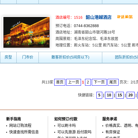
韶山港越酒店
酒店编号：1516
预订电话：
0744-8362888
酒店地址：湖南省韶山市银河路18号
周围景观：毛泽东纪念馆、毛泽东故居
地理位置：距火车站：5公里 距汽车站：5公里 距
房型
门市价
散客折扣价(5间房以下)
团队折扣价(5
共13家
首页
上一页
1
2
下一页
尾页
页次：2/1页
快捷链接：
5
|
10
|
15
|
20
|
新手指南
如何预订/付款
服务承诺
网站订购流程
可以刷卡吗
价格真实、透明、
快速查找所需信息
可以先旅游 后付款吗
有房保证