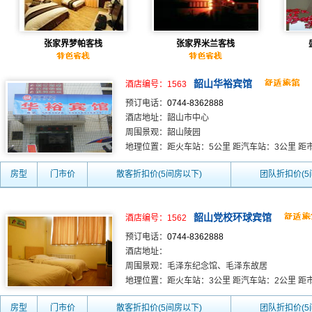
张家界梦帕客栈
张家界米兰客栈
韶山华裕宾馆
酒店编号：1563
预订电话：
0744-8362888
酒店地址：韶山市中心
周围景观：韶山陵园
地理位置：距火车站：5公里 距汽车站：3公里 距
房型
门市价
散客折扣价(5间房以下)
团队折扣价(5
韶山党校环球宾馆
酒店编号：1562
预订电话：
0744-8362888
酒店地址：
周围景观：毛泽东纪念馆、毛泽东故居
地理位置：距火车站：3公里 距汽车站：2公里 距
房型
门市价
散客折扣价(5间房以下)
团队折扣价(5