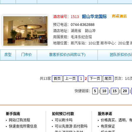
韶山华龙国际
酒店编号：1513
预订电话：
0744-8362888
酒店地址：湖南省 韶山冲
周围景观：毛泽东纪念馆
地理位置：距汽车站：10公里 距市中心：20公里
房型
门市价
散客折扣价(5间房以下)
团队折扣价(5
共13家
首页
上一页
1
2
下一页
尾页
页次：1/1页
快捷链接：
5
|
10
|
15
|
20
|
新手指南
如何预订/付款
服务承诺
网站订购流程
可以刷卡吗
价格真实、透明、
快速查找所需信息
可以先旅游 后付款吗
有房保证