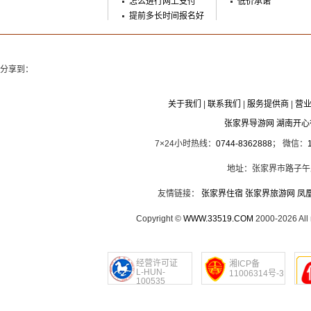
怎么进行网上支付
低价承诺
提前多长时间报名好
分享到：
关于我们
|
联系我们
|
服务提供商
|
营
张家界导游网 湖南开
7×24小时热线：
0744-8362888
； 微信：
地址：张家界市路子午
友情链接：
张家界住宿
张家界旅游网
凤
Copyright ©
WWW.33519.COM
2000-2026 Al
经营许可证
湘ICP备
L-HUN-
11006314号-3
100535