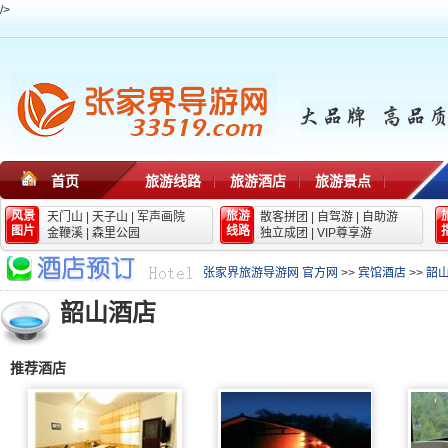
/>
首页
旅游线路
旅游酒店
旅游景点
风景
旅游
天门山
|
天子山
|
军声画院
散客拼团
|
自驾游
|
自助游
图片
线路
金鞭溪
|
森里公园
独立成团
|
VIP尊享游
张家界旅游导游网 官方网
>>
宾馆酒店
>>
韶
韶山酒店
推荐酒店