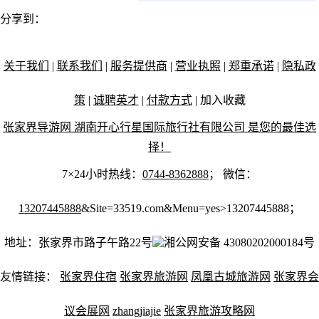
分享到：
关于我们
|
联系我们
|
服务提供商
|
营业执照
|
郑重承诺
|
隐私政
策
|
诚聘英才
|
付款方式
|
加入收藏
张家界导游网 湖南开心行星国际旅行社有限公司 是您的最佳选
择！
7×24小时热线：
0744-8362888
； 微信：
13207445888
&Site=33519.com&Menu=yes>13207445888；
地址：张家界市路子午路22号
湘公网安备 43080202000184号
友情链接：
张家界住宿
张家界旅游网
凤凰古城旅游网
张家界会
议会展网
zhangjiajie
张家界旅游攻略网