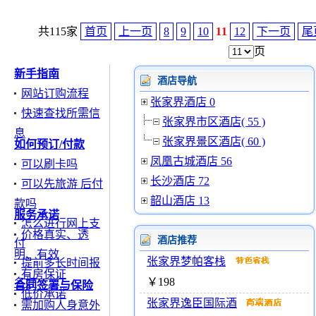
共115家
首页
上一页
8
9
10
11
12
下一页
尾
页
新手指南
酒店导航
快捷链接：
5
|
10
|
15
|
2
网站订购流程
张家界酒店 0
快速查找所需信
张家界市区酒店( 55 )
息
张家界景区酒店( 60 )
如何预订/付款
凤凰古城酒店 56
可以刷卡吗
长沙酒店 72
可以先旅游 后付
韶山酒店 13
款吗
服务承诺
怎么进行网上支
价格真实、透
酒店推荐
付
明、有效
张家界梦帕客栈
提前多长时间报
有房保证
￥198
名好
合同签署与保险
低价承诺
张家界逸臣国际酒
需加购人身意外