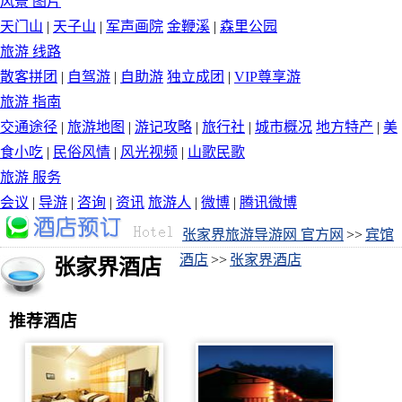
风景 图片
天门山
|
天子山
|
军声画院
金鞭溪
|
森里公园
旅游 线路
散客拼团
|
自驾游
|
自助游
独立成团
|
VIP尊享游
旅游 指南
交通途径
|
旅游地图
|
游记攻略
|
旅行社
|
城市概况
地方特产
|
美
食小吃
|
民俗风情
|
风光视频
|
山歌民歌
旅游 服务
会议
|
导游
|
咨询
|
资讯
旅游人
|
微博
|
腾讯微博
张家界旅游导游网 官方网
>>
宾馆
酒店
>>
张家界酒店
张家界酒店
推荐酒店