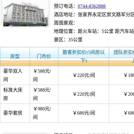
预订电话：
0744-8362888
酒店地址：张家界永定区崇文路军分
周围景观：
地理位置：距火车站：5公里 距汽车站
景区：35公里
散客折扣价(5间房以
团队折扣
房型
门市价
下)
豪华双人
￥588元/
￥220元/间
￥18
间
间
标准大床
￥588元/
￥220元/间
￥20
房
间
￥980元/
豪华套房
￥680元/间
￥68
间