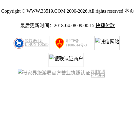
Copyright ©
WWW.33519.COM
2000-2026 All rights reserved 本页
最后更新时间：2018-04-08 09:00:15
快捷付款
经营许可证
湘ICP备
L-HUN-100535
11006314号-3
营业执照
经营许可