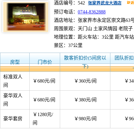
酒店编号：542
张家界武龙大酒店
预订电话：
0744-8362888
酒店地址：张家界市永定区崇文路63
周围景观：天门山 土家风情园 老院子
地理位置：距火车站：3公里 距汽车站
景区：37公里
散客折扣价(5间房以
团队折扣
房型
门市价
下)
标准双人
￥680元/间
￥360元/间
￥34
间
豪华双人
￥680元/间
￥380元/间
￥36
间
￥1280元/
豪华套房
￥980元/间
￥96
间