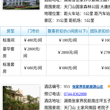
周围景观：天门山国家森林公园 大庸
地理位置：距火车站：5公里 距汽车站
景区：35公里 距机场：5公里
房型
门市价
散客折扣价(5间房以下)
团队折扣价(
标准间
￥480元/间
￥180元/间
￥16
豪华套
￥2800元/
￥2800元/间
￥278
房
间
标准套
￥680元/间
￥680元/间
￥66
房
酒店编号：953
张家界民航旅游山庄
预订电话：
0744-8362888
酒店地址：湖南张家界民航南庄坪五
周围景观：天门山 土家风情园 老院子