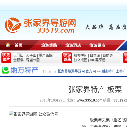
首页
旅游线路
旅游酒店
旅游景点
风景
旅游
天门山
|
天子山
|
军声画院
散客拼团
|
自驾游
|
自助游
图片
线路
金鞭溪
|
森里公园
独立成团
|
VIP尊享游
张家界旅游导游网 官方网
>>
湖南特产 土特产
张家界特产 板栗
2010年10月22日
来源：
www.33519.com
编辑：
33519.c
板栗与尖栗（俗名“漩栗