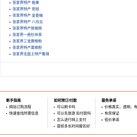
张家界特产 板栗
张家界特产 密桔
张家界特产 金香柚
张家界特产 八月瓜
张家界特产猕猴桃
张家界一绝杜仲茶
张家界三宝蕨根粉
张家界特产葛根粉
张家界无敌土特产集锦
新手指南
如何预订/付款
服务承诺
网站订购流程
可以刷卡吗
价格真实、透明、
快速查找所需信息
可以先旅游 后付款吗
有房保证
怎么进行网上支付
低价承诺
提前多长时间报名好