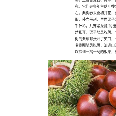
物，主要含淀粉、糖等，
布。它们是多年生落叶乔木
右。栗树春末夏初开花，
形，外壳带刺，里面栗子
千针衫，儿穿紫龙袍”的
然张开，栗子随风脱落。
树的栗球都张开了笑口，
唏唰唰随风脱落，滚进山
以捡到一窝一窝的板栗，