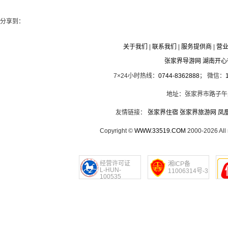
分享到：
关于我们
|
联系我们
|
服务提供商
|
营
张家界导游网 湖南开
7×24小时热线：
0744-8362888
； 微信：
地址：张家界市路子午
友情链接：
张家界住宿
张家界旅游网
凤
Copyright ©
WWW.33519.COM
2000-2026 Al
经营许可证
湘ICP备
L-HUN-
11006314号-3
100535