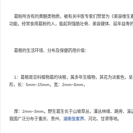
葛粉所含有的黄酮类物质，被有关中医专家们赞誉为《美容维生
功能，经常食用葛粉的人，能起到强筋壮骨、美容健体、延年益寿
葛根的生活环境、分布及保健药用价值：
1：葛根是豆科植物葛的块根，属多年生植物，其花为淡紫色，呈
形，长：5mm~15mm，宽：2mm~6mm，
厚：2mm~3mm。野生葛生长于山坡草丛，灌丛林缘、路旁、溪
我国广泛分布于重庆、贵州、
湖南张家界
、河北、甘肃等地。