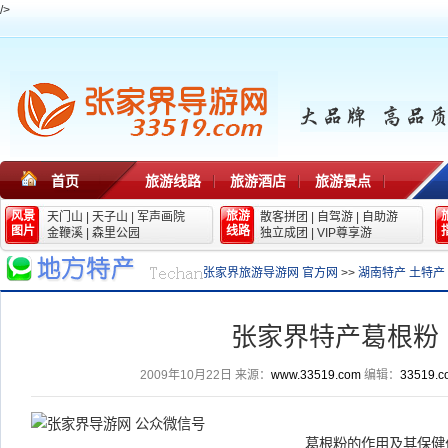
/>
首页
旅游线路
旅游酒店
旅游景点
风景
旅游
天门山
|
天子山
|
军声画院
散客拼团
|
自驾游
|
自助游
图片
线路
金鞭溪
|
森里公园
独立成团
|
VIP尊享游
张家界旅游导游网 官方网
>>
湖南特产 土特产
张家界特产葛根粉
2009年10月22日
来源：
www.33519.com
编辑：
33519.c
葛根粉的作用及其保健