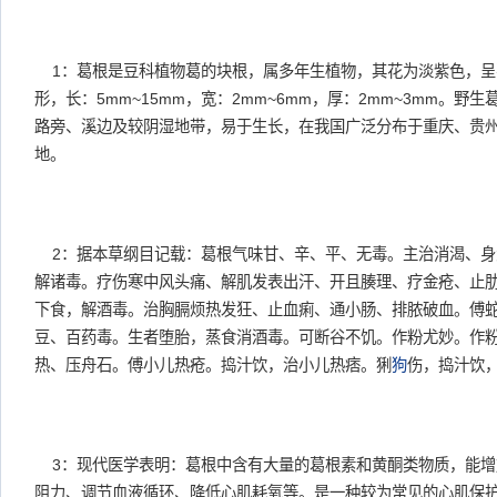
1：葛根是豆科植物葛的块根，属多年生植物，其花为淡紫色，呈
形，长：5mm~15mm，宽：2mm~6mm，厚：2mm~3mm。
路旁、溪边及较阴湿地带，易于生长，在我国广泛分布于重庆、贵
地。
2：据本草纲目记载：葛根气味甘、辛、平、无毒。主治消渴、身
解诸毒。疗伤寒中风头痛、解肌发表出汗、开且腠理、疗金疮、止
下食，解酒毒。治胸膈烦热发狂、止血痢、通小肠、排脓破血。傅
豆、百药毒。生者堕胎，蒸食消酒毒。可断谷不饥。作粉尤妙。作
热、压舟石。傅小儿热疮。捣汁饮，治小儿热痞。猁
狗
伤，捣汁饮
3：现代医学表明：葛根中含有大量的葛根素和黄酮类物质，能增
阻力、调节血液循环、降低心肌耗氧等。是一种较为常见的心肌保