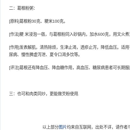
二：葛根粉粥：
[原料]葛根粉30克、粳米100克。
[作法]粳 米浸泡一宿，与葛根粉同入砂锅内，加水600克，用文火
[作用]发表解肌，清热除烦，生津止渴，透疹止泻，降低血压。适
尿病、慢性脾虚泻泄、夏令口渴多饮等。
[评注]葛根还有降血压、降血糖作用，高血压、糖尿病患者可长期服
三：也可和肉类同炒，更能做芡粉使用.
以上部分
图片
均来自互联网，出处不详，请作者