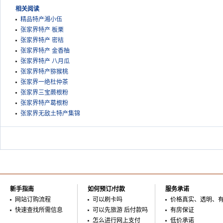
相关阅读
精品特产湘小伍
张家界特产 板栗
张家界特产 密桔
张家界特产 金香柚
张家界特产 八月瓜
张家界特产猕猴桃
张家界一绝杜仲茶
张家界三宝蕨根粉
张家界特产葛根粉
张家界无敌土特产集锦
新手指南
如何预订/付款
服务承诺
网站订购流程
可以刷卡吗
价格真实、透明、
快速查找所需信息
可以先旅游 后付款吗
有房保证
怎么进行网上支付
低价承诺