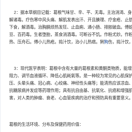
2：据本草纲目记载：葛根气味甘、辛、平、无毒。主治消渴、身
解诸毒。疗伤寒中风头痛、解肌发表出汗、开且腠理、疗金疮、止
下食，解酒毒。治胸膈烦热发狂、止血痢、通小肠、排脓破血。傅
豆、百药毒。生者堕胎，蒸食消酒毒。可断谷不饥。作粉尤妙。作
热、压舟石。傅小儿热疮。捣汁饮，治小儿热痞。猁
狗
伤，捣汁饮
3：现代医学表明：葛根中含有大量的葛根素和黄酮类物质，能增
阻力、调节血液循环、降低心肌耗氧等。是一种较为常见的心肌保
压、头晕头痛、冠心病、心绞痛、神经性头痛等；能清热应该凉血
抗糖尿病并发症等药理作用；具有抗自由基、抗氧化、抗癌和增强
害，对人类的肿瘤、衰老、心血管疾病的治疗和预防具有重要意义
葛根的生活环境、分布及保健药用价值：