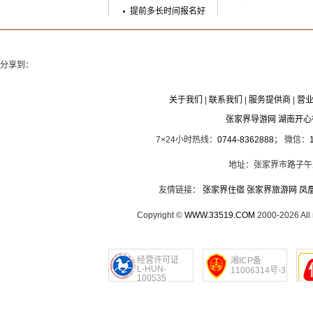
提前多长时间报名好
分享到：
关于我们
|
联系我们
|
服务提供商
|
营
张家界导游网 湖南开
7×24小时热线：
0744-8362888
； 微信：
地址：张家界市路子午
友情链接：
张家界住宿
张家界旅游网
凤
Copyright ©
WWW.33519.COM
2000-2026 Al
经营许可证
湘ICP备
L-HUN-
11006314号-3
100535