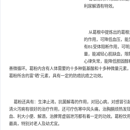
利尿解酒有特效。
从葛根中提炼出的葛根
的作用，可降低血压，能
有B1受体阻断作用，可
量，能减轻心肌缺血，限
心律失常，能降低胆固醇
善微循环。葛粉内含有人体需要的十多种氨基酸和十多种微量元素
葛粉所含的富“晒”元素，具有一定的防癌抗癌之功效。
葛粉还具有：生津止渴，抗菌解毒的作用，对冠心病，对感冒引
清火泻痢有很好的治疗作用，还可疗伤寒中风头痛，治胸膈烦热发
血、利大小便、解酒，治脾胃虚弱泄泻都有着一定的功效。葛粉饮
最高，特别对老人及幼尤宜。