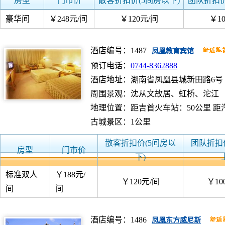
房型
门市价
散客折扣价(5间房以下)
团队折扣价
豪华间
￥248元/间
￥120元/间
￥1
酒店编号：1487
凤凰教育宾馆
预订电话：
0744-8362888
酒店地址：湖南省凤凰县城新田路6号
周围景观：沈从文故居、虹桥、沱江
地理位置：距吉首火车站：50公里 距
古城景区：1公里
散客折扣价(5间房以
团队折扣
房型
门市价
下)
标准双人
￥188元/
￥120元/间
￥10
间
间
酒店编号：1486
凤凰东方威尼斯