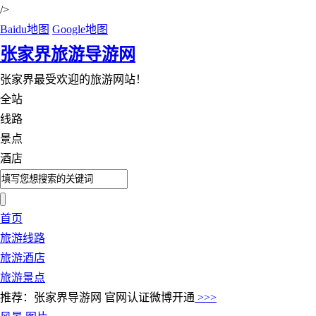
/>
Baidu地图
Google地图
张家界旅游导游网
张家界最受欢迎的旅游网站！
全站
线路
景点
酒店
首页
旅游线路
旅游酒店
旅游景点
推荐：张家界导游网 官网认证微博开通
>>>