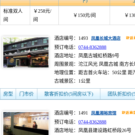
下)
标准双人
￥258元/
￥150元/间
￥13
间
间
酒店编号：1493
凤凰长城大酒店
预订电话：
0744-8362888
酒店地址：凤凰古城虹桥路9号
周围景观：沱江风光 凤凰古城 南方长
地理位置：距吉首火车站：50公里 距
古城景区：1公里
房型
门市价
散客折扣价(5间房以下)
团队折扣价(
酒店编号：1491
凤凰湘裕宾馆
预订电话：
0744-8362888
酒店地址：凤凰县建设路虹桥段26号