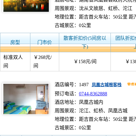
周围景观：沈从文故居、虹桥、沱江
地理位置：距吉首火车站：50公里 距
古城景区：0公里
散客折扣价(5间房以
团队折扣
房型
门市价
下)
标准双人
￥268元/
￥158元/间
￥13
间
间
酒店编号：1497
凤凰古城根客栈
预订电话：
0744-8362888
酒店地址：凤凰古城内
周围景观：沱江、虹桥、凤凰古城
地理位置：距吉首火车站：50公里 距
古城景区：0公里