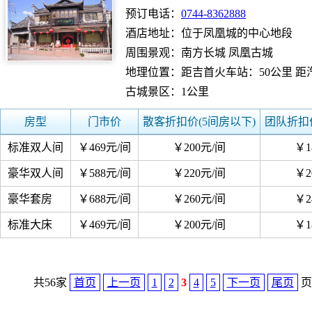
预订电话：
0744-8362888
酒店地址：位于凤凰城的中心地段
周围景观：南方长城 凤凰古城
地理位置：距吉首火车站：50公里 距
古城景区：1公里
房型
门市价
散客折扣价(5间房以下)
团队折扣价
标准双人间
￥469元/间
￥200元/间
￥1
豪华双人间
￥588元/间
￥220元/间
￥2
豪华套房
￥688元/间
￥260元/间
￥2
标准大床
￥469元/间
￥200元/间
￥1
共56家
首页
上一页
1
2
3
4
5
下一页
尾页
页