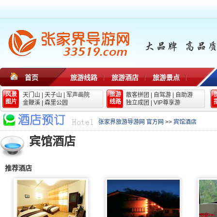
首页
旅游线路
旅游酒店
旅游景点
风景
旅游
天门山
|
天子山
|
军声画院
散客拼团
|
自驾游
|
自助游
图片
线路
金鞭溪
|
森里公园
独立成团
|
VIP尊享游
张家界旅游导游网 官方网
>>
宾馆酒店
宾馆酒店
推荐酒店