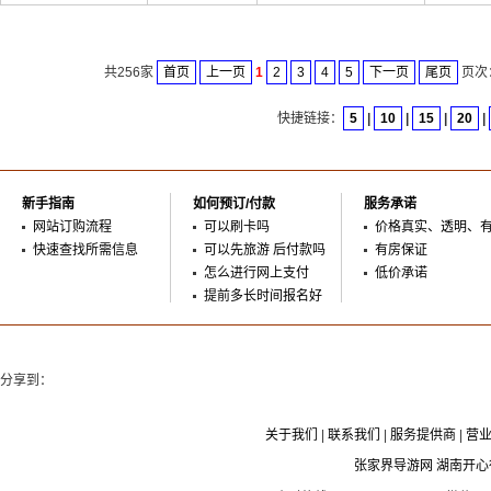
共256家
首页
上一页
1
2
3
4
5
下一页
尾页
页次：
快捷链接：
5
|
10
|
15
|
20
|
新手指南
如何预订/付款
服务承诺
网站订购流程
可以刷卡吗
价格真实、透明、
快速查找所需信息
可以先旅游 后付款吗
有房保证
怎么进行网上支付
低价承诺
提前多长时间报名好
分享到：
关于我们
|
联系我们
|
服务提供商
|
营
张家界导游网 湖南开