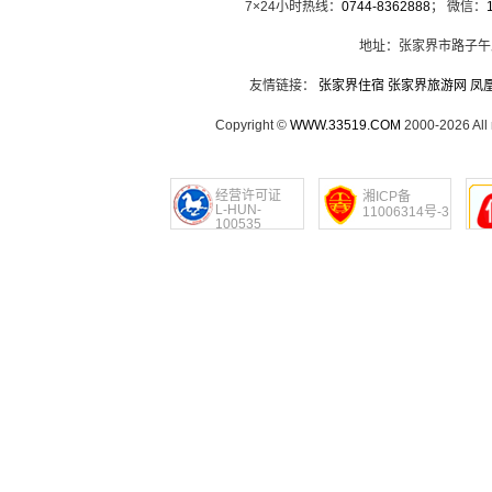
7×24小时热线：
0744-8362888
； 微信：
地址：张家界市路子午
友情链接：
张家界住宿
张家界旅游网
凤
Copyright ©
WWW.33519.COM
2000-2026 Al
经营许可证
湘ICP备
L-HUN-
11006314号-3
100535