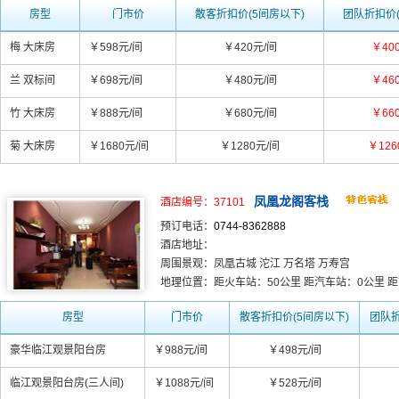
房型
门市价
散客折扣价(5间房以下)
团队折扣价(
梅 大床房
￥598元/间
￥420元/间
￥40
兰 双标间
￥698元/间
￥480元/间
￥46
竹 大床房
￥888元/间
￥680元/间
￥66
菊 大床房
￥1680元/间
￥1280元/间
￥126
凤凰龙阁客栈
酒店编号：37101
预订电话：
0744-8362888
酒店地址：
周围景观：凤凰古城 沱江 万名塔 万寿宫
地理位置：距火车站：50公里 距汽车站：0公里 距
房型
门市价
散客折扣价(5间房以下)
团队折
豪华临江观景阳台房
￥988元/间
￥498元/间
临江观景阳台房(三人间)
￥1088元/间
￥528元/间