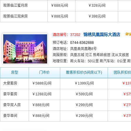
观景临江蜜月房
￥688元/间
￥328元/间
观景临江双床房
￥888元/间
￥398元/间
锦绣凤凰国际大酒店
酒店编号：37202
预订电话：
0744-8362888
酒店地址：凤凰县凤凰路8号
周围景观：凤凰古城 沱江 熊希龄故居 沈从文故居
地理位置：距火车站：50公里 距汽车站：0公里 距
房型
门市价
散客折扣价(5间房以下)
团队折扣价
大使套房
￥5888元/间
￥1399元/间
￥13
豪华套房
￥1288元/间
￥599元/间
￥57
豪华双人房
￥888元/间
￥299元/间
￥27
豪华单间
￥888元/间
￥299元/间
￥27