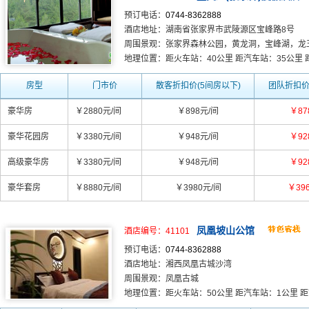
预订电话：
0744-8362888
酒店地址：湖南省张家界市武陵源区宝峰路8号
周围景观：张家界森林公园，黄龙洞，宝峰湖，龙
地理位置：距火车站：40公里 距汽车站：35公里 
房型
门市价
散客折扣价(5间房以下)
团队折扣价
豪华房
￥2880元/间
￥898元/间
￥87
豪华花园房
￥3380元/间
￥948元/间
￥92
高级豪华房
￥3380元/间
￥948元/间
￥92
豪华套房
￥8880元/间
￥3980元/间
￥39
凤凰坡山公馆
酒店编号：41101
预订电话：
0744-8362888
酒店地址：湘西凤凰古城沙湾
周围景观：凤凰古城
地理位置：距火车站：50公里 距汽车站：1公里 距