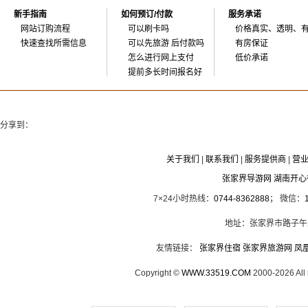
新手指南
如何预订/付款
服务承诺
网站订购流程
可以刷卡吗
价格真实、透明、
快速查找所需信息
可以先旅游 后付款吗
有房保证
怎么进行网上支付
低价承诺
提前多长时间报名好
分享到：
关于我们
|
联系我们
|
服务提供商
|
营
张家界导游网 湖南开
7×24小时热线：
0744-8362888
； 微信：
地址：张家界市路子午
友情链接：
张家界住宿
张家界旅游网
凤
Copyright ©
WWW.33519.COM
2000-2026 Al