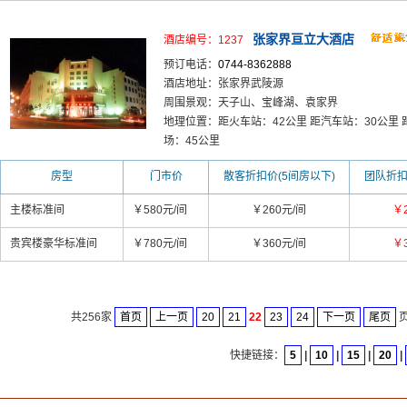
张家界亘立大酒店
酒店编号：1237
预订电话：
0744-8362888
酒店地址：张家界武陵源
周围景观：天子山、宝峰湖、袁家界
地理位置：距火车站：42公里 距汽车站：30公里 
场：45公里
房型
门市价
散客折扣价(5间房以下)
团队折扣
主楼标准间
￥580元/间
￥260元/间
￥
贵宾楼豪华标准间
￥780元/间
￥360元/间
￥
共256家
首页
上一页
20
21
22
23
24
下一页
尾页
页
快捷链接：
5
|
10
|
15
|
20
|