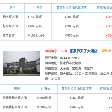
房型
门市价
散客折扣价(5间房以下)
团队折扣价
标准双人间
￥738元/间
￥380元/间
￥36
标准单人间
￥688元/间
￥380元/间
￥36
豪华套房
￥1628元/间
￥800元/间
￥80
张家界天子大酒店
酒店编号：1238
预订电话：
0744-8362888
酒店地址：张家界市武陵源
周围景观：天子山、宝峰湖、袁家界
地理位置：距火车站：30公里 距汽车站：28公里 
场：35公里
房型
门市价
散客折扣价(5间房以下)
团队折扣
贵宾楼标准双人间
￥680元/间
￥460元/间
￥
贵宾楼标准单人间
￥680元/间
￥460元/间
￥