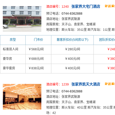
张家界大宅门酒店
酒店编号：1240
预订电话：
0744-8362888
酒店地址：张家界武陵源
周围景观：天子山、袁家界、宝峰湖
地理位置：距火车站：35公里 距汽车站：1公里 距
房型
门市价
散客折扣价(5间房以下)
团队折扣价(
标准双人间
￥568元/间
￥280元/间
￥24
豪华房
￥688元/间
￥400元/间
￥38
豪华套房
￥838元/间
￥400元/间
￥38
张家界凯天大酒店
酒店编号：1239
预订电话：
0744-8362888
酒店地址：张家界武陵源
周围景观：天子山、袁家界、宝峰湖
地理位置：距火车站：40公里 距汽车站：35公里 
场：42