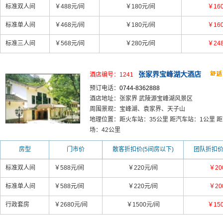
标准双人间
￥488元/间
￥180元/间
￥16
标准单人间
￥468元/间
￥180元/间
￥16
标准三人间
￥568元/间
￥280元/间
￥24
张家界宝峰湖大酒店
酒店编号：1241
预订电话：
0744-8362888
酒店地址：张家界 武陵源宝峰湖风景区
周围景观：宝峰湖、袁家界、天子山
地理位置：距火车站：35公里 距汽车站：1公里 距
场：42公里
房型
门市价
散客折扣价(5间房以下)
团队折扣价
标准双人间
￥588元/间
￥220元/间
￥20
标准单人间
￥588元/间
￥220元/间
￥20
行政套房
￥2680元/间
￥1500元/间
￥15