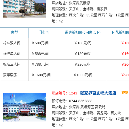
酒店地址：张家界武陵源
周围景观：天子山、宝峰湖、袁家界
地理位置：距火车站：35公里 距汽车站：1公里 距
场：42
房型
门市价
散客折扣价(5间房以下)
团队折扣价
标准双人间
￥588元/间
￥180元/间
￥16
标准单人间
￥588元/间
￥180元/间
￥16
标准三人间
￥788元/间
￥220元/间
￥20
豪华套房
￥1688元/间
￥1000元/间
￥98
张家界百丈峡大酒店
酒店编号：1243
预订电话：
0744-8362888
酒店地址：张家界 武陵源区 高云路
周围景观：天子山、宝峰湖、黄龙洞、百丈峡
地理位置：距火车站：35公里 距汽车站：1公里 距
场：42