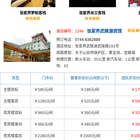
张家界梦帕客栈
张家界米兰客栈
张家界武陵源宾馆
酒店编号：1246
预订电话：
0744-8362888
酒店地址：张家界武陵源武陵路192号
周围景观：天子山自然保护区、黄龙洞、宝峰湖
地理位置：距火车站：35公里 距汽车站：1公里 距
场：42
房型
门市价
散客折扣价(5间房以下)
团队折扣价
主楼双标
￥580元/间
￥198元/间
￥17
主楼套房
￥1280元/间
￥520元/间
￥50
贵宾楼双标
￥960元/间
￥360元/间
￥32
贵宾楼单间
￥960元/间
￥380元/间
￥35
贵宾楼套房
￥2280元/间
￥1000元/间
￥10