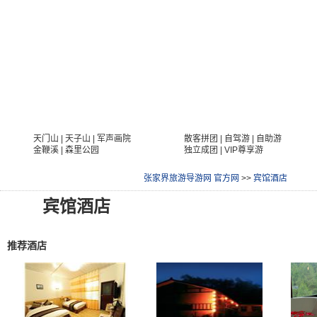
首页
旅游线路
旅游酒店
旅游景点
风景
旅游
天门山
|
天子山
|
军声画院
散客拼团
|
自驾游
|
自助游
图片
线路
金鞭溪
|
森里公园
独立成团
|
VIP尊享游
张家界旅游导游网 官方网
>>
宾馆酒店
宾馆酒店
推荐酒店