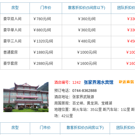
房型
门市价
散客折扣价(5间房以下)
团队折扣价
豪华双人间
￥780元/间
￥360元/间
￥33
豪华单人间
￥880元/间
￥360元/间
￥33
豪华三人间
￥1320元/间
￥480元/间
￥45
普通套房
￥1880元/间
￥1000元/间
￥10
豪华套房
￥2880元/间
￥1600元/间
￥16
张家界湘水宾馆
酒店编号：1242
预订电话：
0744-8362888
酒店地址：张家界武陵源
周围景观：百丈峡、黄龙洞、宝峰湖
地理位置：距火车站：35公里 距汽车站：1公里 距
场：42公里
房型
门市价
散客折扣价(5间房以下)
团队折扣价(