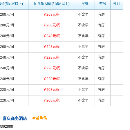
价(5间房以下)
团队折扣价(5间房以上)
早餐
有房
预订
288元/间
￥268元/间
不含早
有房
288元/间
￥268元/间
不含早
有房
268元/间
￥248元/间
不含早
有房
268元/间
￥248元/间
不含早
有房
248元/间
￥228元/间
不含早
有房
248元/间
￥228元/间
不含早
有房
248元/间
￥228元/间
不含早
有房
228元/间
￥208元/间
不含早
有房
228元/间
￥208元/间
不含早
有房
喜庆商务酒店
8362888