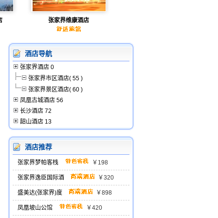
店
张家界维康酒店
酒店导航
张家界酒店 0
张家界市区酒店( 55 )
张家界景区酒店( 60 )
凤凰古城酒店 56
长沙酒店 72
韶山酒店 13
酒店推荐
张家界梦帕客栈
￥198
张家界逸臣国际酒
￥320
盛美达(张家界)度
￥898
凤凰坡山公馆
￥420