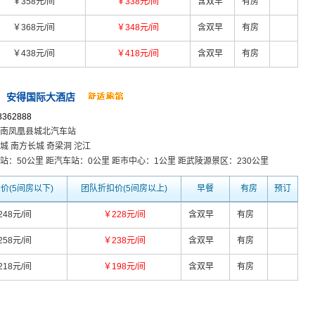
￥358元/间
￥338元/间
含双早
有房
￥368元/间
￥348元/间
含双早
有房
￥438元/间
￥418元/间
含双早
有房
安得国际大酒店
8362888
南凤凰县城北汽车站
城 南方长城 奇梁洞 沱江
：50公里 距汽车站：0公里 距市中心：1公里 距武陵源景区：230公里
价(5间房以下)
团队折扣价(5间房以上)
早餐
有房
预订
248元/间
￥228元/间
含双早
有房
258元/间
￥238元/间
含双早
有房
218元/间
￥198元/间
含双早
有房