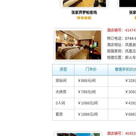
张家界梦帕客栈
张
酒店编号：41474
预订电话：
0744-
酒店地址：凤凰县
周围景观：凤凰古
地理位置：距火车站
房型
门市价
散客折扣价(
双标间
￥888元/间
￥328
大床房
￥788元/间
￥308
3人间
￥1088元/间
￥428
套房
￥1888元/间
￥688
酒店编号：40453