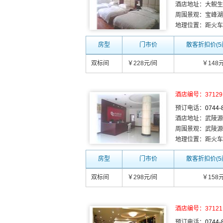
酒店地址：大鲵生
周围景观：宝峰湖
地理位置：距火车站
房型
门市价
散客折扣价(5
双标间
￥228元/间
￥148
酒店编号：37129
预订电话：
0744-
酒店地址：武陵源
周围景观：武陵源
地理位置：距火车站
房型
门市价
散客折扣价(5
双标间
￥298元/间
￥158
酒店编号：37121
预订电话：
0744-