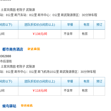
 土家风情园 老院子 武陵源
站：8公里 距汽车站：8公里 距市中心：0公里 距武陵源景区：30分钟车程
间房以下)
团队折扣价(5间房以上)
早餐
有房
预订
元/间
￥138元/间
不含早
有房
都市商务酒店
8362888
市后溶街
 土家风情园 老院子 武陵源
站：8公里 距市中心：0公里 距飞机场10公里 距武陵源景区：30分钟车程
间房以下)
团队折扣价(5间房以上)
早餐
有房
预订
元/间
￥118元/间
不含早
有房
候鸟驿站