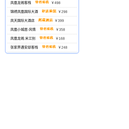
凤凰龙阁客栈
￥498
锦绣凤凰国际大酒
￥298
凤天国际大酒店
￥399
凤凰小城居-风情
￥358
凤凰龙阁.米兰别
￥168
张家界遇安邸客栈
￥248