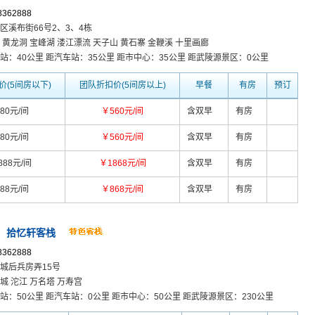
8362888
区溪布街66号2、3、4栋
黄龙洞 宝峰湖 溇江漂流 天子山 黄石寨 金鞭溪 十里画廊
：40公里 距汽车站：35公里 距市中心：35公里 距武陵源景区：0公里
价(5间房以下)
团队折扣价(5间房以上)
早餐
有房
预订
80元/间
￥560元/间
含双早
有房
80元/间
￥560元/间
含双早
有房
888元/间
￥1868元/间
含双早
有房
88元/间
￥868元/间
含双早
有房
拾忆轩客栈
8362888
城后兵房弄15号
 沱江 万名塔 万寿宫
：50公里 距汽车站：0公里 距市中心：50公里 距武陵源景区：230公里