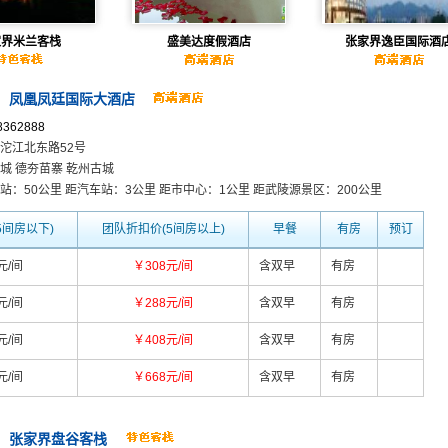
家界米兰客栈
盛美达度假酒店
张家界逸臣国际酒
凤凰凤廷国际大酒店
8362888
沱江北东路52号
城 德夯苗寨 乾州古城
：50公里 距汽车站：3公里 距市中心：1公里 距武陵源景区：200公里
5间房以下)
团队折扣价(5间房以上)
早餐
有房
预订
元/间
￥308元/间
含双早
有房
元/间
￥288元/间
含双早
有房
元/间
￥408元/间
含双早
有房
元/间
￥668元/间
含双早
有房
张家界盘谷客栈