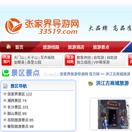
首页
旅游线路
旅游酒店
旅游景点
风景
旅游
天门山
|
天子山
|
军声画院
散客拼团
|
自驾游
|
自助游
图片
线路
金鞭溪
|
森里公园
独立成团
|
VIP尊享游
张家界旅游导游网 官方网
>>
洪江古商城旅游
洪江古商城旅游
景区导航
张家界景区 122
湘西景区 74
长沙景区 101
韶山景区 69
岳阳旅游景点 85
衡阳旅游景点 99