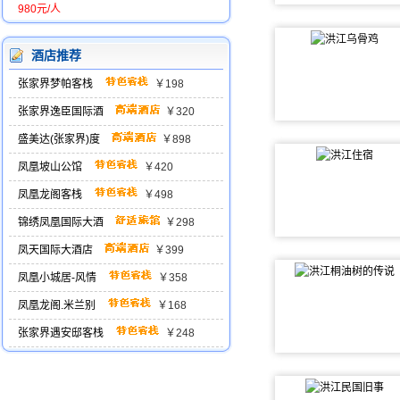
980元/人
酒店推荐
张家界梦帕客栈
￥198
张家界逸臣国际酒
￥320
盛美达(张家界)度
￥898
凤凰坡山公馆
￥420
凤凰龙阁客栈
￥498
锦绣凤凰国际大酒
￥298
凤天国际大酒店
￥399
凤凰小城居-风情
￥358
凤凰龙阁.米兰别
￥168
张家界遇安邸客栈
￥248