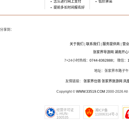
怎么进行网上支付
低价承诺
提前多长时间报名好
分享到：
关于我们
|
联系我们
|
服务提供商
|
营
张家界导游网 湖南开
7×24小时热线：
0744-8362888
； 微信：
地址：张家界市路子午
友情链接：
张家界住宿
张家界旅游网
凤
Copyright ©
WWW.33519.COM
2000-2026 Al
经营许可证
湘ICP备
L-HUN-
11006314号-3
100535