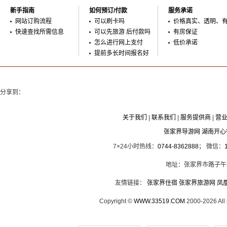
新手指南
如何预订/付款
服务承诺
网站订购流程
可以刷卡吗
价格真实、透明、
快速查找所需信息
可以先旅游 后付款吗
有房保证
怎么进行网上支付
低价承诺
提前多长时间报名好
分享到：
关于我们
|
联系我们
|
服务提供商
|
营
张家界导游网 湖南开
7×24小时热线：
0744-8362888
； 微信：
地址：张家界市路子午
友情链接：
张家界住宿
张家界旅游网
凤
Copyright ©
WWW.33519.COM
2000-2026 Al