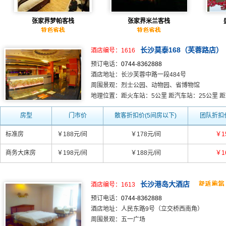
张家界梦帕客栈
张家界米兰客栈
长沙莫泰168（芙蓉路店）
酒店编号：1616
预订电话：
0744-8362888
酒店地址：长沙芙蓉中路一段484号
周围景观：烈士公园、动物园、省博物馆
地理位置：距火车站：5公里 距汽车站：25公里 
房型
门市价
散客折扣价(5间房以下)
团队折扣价
标准房
￥188元/间
￥178元/间
￥1
商务大床房
￥198元/间
￥188元/间
￥1
长沙港岛大酒店
酒店编号：1613
预订电话：
0744-8362888
酒店地址：人民东路9号（立交桥西南角）
周围景观：五一广场