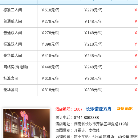
标准三人间
￥518元/间
￥278元/间
￥
普通单人间
￥278元/间
￥148元/间
￥
普通双人间
￥278元/间
￥148元/间
￥
标准双人间
￥398元/间
￥218元/间
￥
豪华单人间
￥418元/间
￥248元/间
￥
网络房(有电脑)
￥448元/间
￥248元/间
￥
标准套间
￥618元/间
￥308元/间
￥
豪华套间
￥818元/间
￥398元/间
￥
长沙诺亚方舟
酒店编号：1607
预订电话：
0744-8362888
酒店地址：湖南省长沙市开福区华夏路119号
周围景观：开福寺、麦德隆
地理位置：距火车站：5公里 距机场：40公里 距