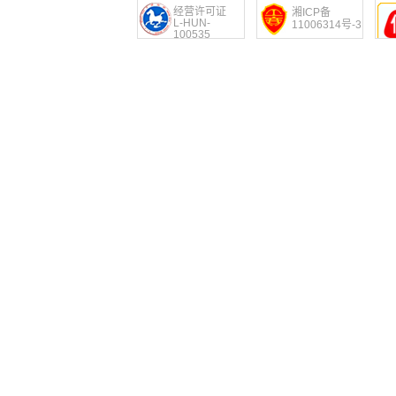
经营许可证
湘ICP备
L-HUN-
11006314号-3
100535