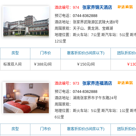
张家界锦天酒店
酒店编号：974
预订电话：
0744-8362888
酒店地址：张家界武陵源区武陵大道8号
周围景观：天子山、黄龙洞、宝峰湖
地理位置：距火车站：7公里 距汽车站：5公里 距
12公里
房型
门市价
散客折扣价(5间房以下)
团队折扣价(
标准双人间
￥388元/间
￥150元/间
￥13
张家界连福酒店
酒店编号：973
预订电话：
0744-8362888
酒店地址：湖南张家界市子午东路24号
周围景观：
地理位置：距火车站：5公里 距汽车站：1公里 距
6公里
房型
门市价
散客折扣价(5间房以下)
团队折扣价(