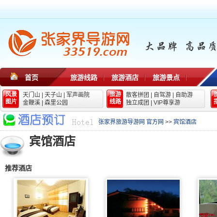
首页
旅游线路
旅游酒店
旅游景点
风景
旅游
天门山
|
天子山
|
军声画院
散客拼团
|
自驾游
|
自助游
图片
线路
金鞭溪
|
森里公园
独立成团
|
VIP尊享游
张家界旅游导游网 官方网
>>
宾馆酒店
宾馆酒店
推荐酒店