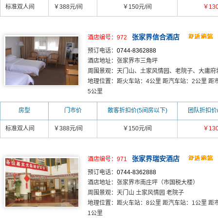
标准双人间
￥388元/间
￥150元/间
￥13
张家界信合酒店
酒店编号：972
预订电话：
0744-8362888
酒店地址：张家界市三角坪
周围景观：天门山、土家风情园、老院子、大庸府城
地理位置：距火车站：4公里 距汽车站：2公里 距
5公里
房型
门市价
散客折扣价(5间房以下)
团队折扣价(
标准双人间
￥388元/间
￥150元/间
￥13
张家界瑞安酒店
酒店编号：971
预订电话：
0744-8362888
酒店地址：张家界市南庄坪（市国税大楼）
周围景观：天门山 土家风情园 老院子
地理位置：距火车站：8公里 距汽车站：1公里 距
1公里